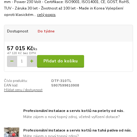
mm - Power 230 Volt - Certifikace: ISO9001, ISO14001, CE, GOST, RoHS,
TUV - Záruka 30 let - Životnost až 100 let - Made in Korea Vylepšení
oproti klasickém...
celý popis
Dostupnost
Do týdne
57 015 Kč
/
ks
47 120 Kč
bez DPH
Přidat do košíku
Číslo produktu:
DTF-310TL
EAN kód:
5907599610908
Hlídat cenu / dostupnost
Profesionální instalace a servis kotlů na pelety od nás.
Máte zájem o nový topný zdroj, včetně vyřízení dotace?
Profesionální instalace a servis kotlů na tuhá paliva od nás.
Máte zájem o nový topný zdroj?