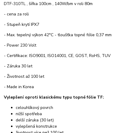
DTF-310TL , šířka 100cm , 140W/bm v roli 80m
- cena za roli
- Stupeň krytí IPX7
- Max. tepelný výkon 42°C - tloušťka topné fólie 0,37 mm
- Power 230 Volt
- Certifikace: ISO9001, ISO14001, CE, GOST, RoHS, TUV
- Záruka 30 let
- Životnost až 100 let
- Made in Korea
Vylepšení oproti klasickému typu topné fólie TF:
celouhlíkový povrch
nižší spotřeba
delší záruka (30 let)
vylepšená konstrukce
životnost více než 100 let