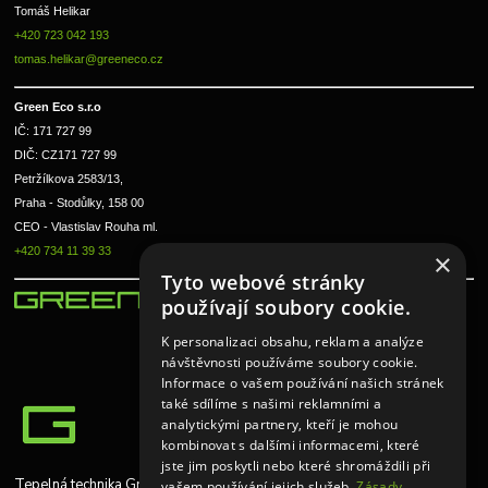
Tomáš Helikar
+420 723 042 193
tomas.helikar@greeneco.cz
Green Eco s.r.o 
IČ: 171 727 99      
DIČ: CZ171 727 99
Petržílkova 2583/13, 
Praha - Stodůlky, 158 00 
CEO - Vlastislav Rouha ml.
+420 734 11 39 33
×
Tyto webové stránky
používají soubory cookie.
K personalizaci obsahu, reklam a analýze
návštěvnosti používáme soubory cookie.
Informace o vašem používání našich stránek
také sdílíme s našimi reklamními a
analytickými partnery, kteří je mohou
kombinovat s dalšími informacemi, které
jste jim poskytli nebo které shromáždili při
Tepelná technika Greeneco
vašem používání jejich služeb.
Zásady