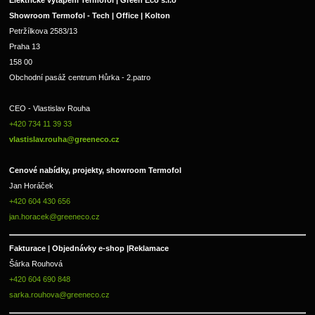
Elektrické vytápění Termofol | Green Eco s.r.o
Showroom Termofol - Tech | Office | Kolton
Petržílkova 2583/13
Praha 13
158 00
Obchodní pasáž centrum Hůrka - 2.patro
CEO - Vlastislav Rouha 
+420 734 11 39 33 
vlastislav.rouha@greeneco.cz
Cenové nabídky, projekty, showroom Termofol 
Jan Horáček
+420 604 430 656
jan.horacek@greeneco.cz
Fakturace | 
Objednávky e-shop |
Reklamace
Šárka Rouhová
+420 604 690 848
sarka.rouhova@greeneco.cz