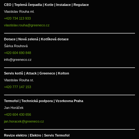
CEO | Teplená čerpadla | Kotle | Instalace | Regulace
Vlastislav Rouha ml.
+420 734 113 933
vlastislav.rouha@greeneco.cz
Dotace | Nová zelená | Kotlíková dotace
Šárka Rouhová
+420 604 690 848
info@greeneco.cz
Servis kotlů | Attack | Greeneco | Kolton  
Vlastislav Rouha st.
+420 777 147 153
Termofol | Technická podpora | Vzorkovna Praha
Jan Horáček
+420 604 430 656
jan.horacek@greeneco.cz
Revize elektro 
|
 Elektro 
|
 Servis Termofol 