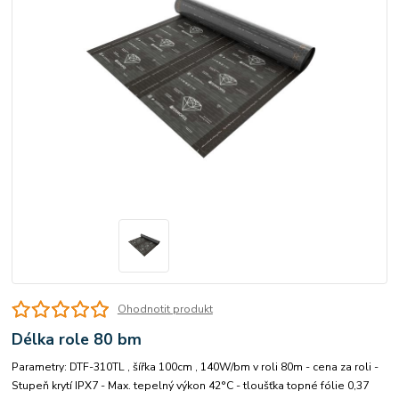
Ohodnotit produkt
Délka role 80 bm
Parametry: DTF-310TL , šířka 100cm , 140W/bm v roli 80m - cena za roli -
Stupeň krytí IPX7 - Max. tepelný výkon 42°C - tloušťka topné fólie 0,37