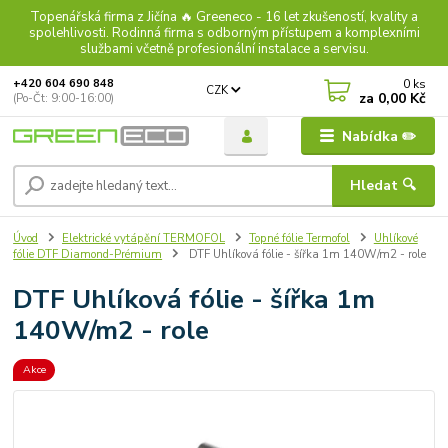
Topenářská firma z Jičína 🔥 Greeneco - 16 let zkušeností, kvality a
spolehlivosti. Rodinná firma s odborným přístupem a komplexními
službami včetně profesionální instalace a servisu.
0
ks
+420 604 690 848
CZK
za
0,00 Kč
(Po-Čt: 9:00-16:00)
Nabídka ✏️
Hledat 🔍
Úvod
Elektrické vytápění TERMOFOL
Topné fólie Termofol
Uhlíkové
fólie DTF Diamond-Prémium
DTF Uhlíková fólie - šířka 1m 140W/m2 - role
DTF Uhlíková fólie - šířka 1m
140W/m2 - role
Akce