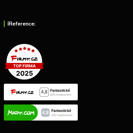
ℹ︎Reference: