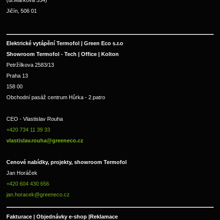
Jičín, 506 01
Elektrické vytápění Termofol | Green Eco s.r.o
Showroom Termofol - Tech | Office | Kolton
Petržílkova 2583/13
Praha 13
158 00
Obchodní pasáž centrum Hůrka - 2.patro
CEO - Vlastislav Rouha 
+420 734 11 39 33 
vlastislav.rouha@greeneco.cz
Cenové nabídky, projekty, showroom Termofol 
Jan Horáček
+420 604 430 656
jan.horacek@greeneco.cz
Fakturace | 
Objednávky e-shop |
Reklamace