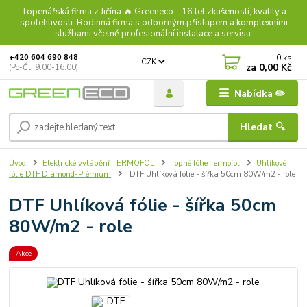
Topenářská firma z Jičína 🔥 Greeneco - 16 let zkušeností, kvality a
spolehlivosti. Rodinná firma s odborným přístupem a komplexními
službami včetně profesionální instalace a servisu.
0
ks
+420 604 690 848
CZK
za
0,00 Kč
(Po-Čt: 9:00-16:00)
Nabídka ✏️
Hledat 🔍
Úvod
Elektrické vytápění TERMOFOL
Topné fólie Termofol
Uhlíkové
fólie DTF Diamond-Prémium
DTF Uhlíková fólie - šířka 50cm 80W/m2 - role
DTF Uhlíková fólie - šířka 50cm
80W/m2 - role
Akce