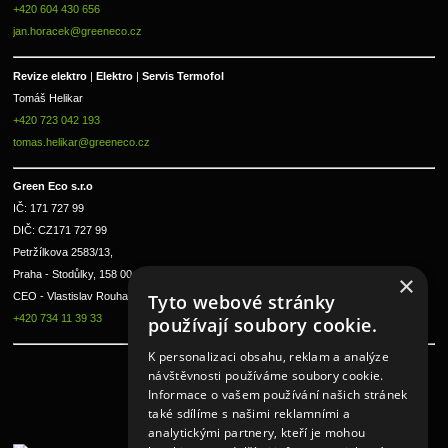
+420 604 430 656
jan.horacek@greeneco.cz
Revize elektro 
|
 Elektro 
|
 Servis Termofol 
Tomáš Helikar
+420 723 042 193
tomas.helikar@greeneco.cz
Green Eco s.r.o 
IČ: 171 727 99      
DIČ: CZ171 727 99
Petržílkova 2583/13, 
Praha - Stodůlky, 158 00 
×
Tyto webové stránky
CEO - Vlastislav Rouha ml.
+420 734 11 39 33
používají soubory cookie.
K personalizaci obsahu, reklam a analýze
návštěvnosti používáme soubory cookie.
Informace o vašem používání našich stránek
také sdílíme s našimi reklamními a
analytickými partnery, kteří je mohou