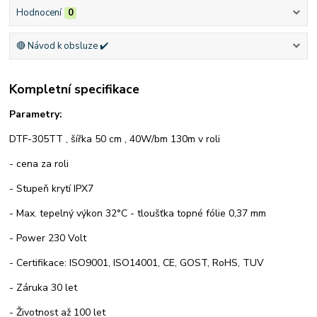
Hodnocení
0
🔴 Návod k obsluze ✔️
Kompletní specifikace
Parametry:
DTF-305TT , šířka 50 cm , 40W/bm 130m v roli
- cena za roli
- Stupeň krytí IPX7
- Max. tepelný výkon 32°C - tloušťka topné fólie 0,37 mm
- Power 230 Volt
- Certifikace: ISO9001, ISO14001, CE, GOST, RoHS, TUV
- Záruka 30 let
- Životnost až 100 let