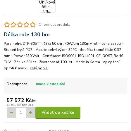
Ohodnotit produkt
Délka role 130 bm
Parametry: DTF-305TT , šířka 50 cm , 40W/bm 130m v roli - cena za roli -
Stupeň krytí IPX7 - Max. tepelný výkon 32°C - tloušťka topné fólie 0,37
mm - Power 230 Volt - Certifikace: ISO9001, ISO14001, CE, GOST, RoHS,
TUV - Záruka 30 let - Životnost až 100 let - Made in Korea Vylepšení
oproti klasick...
celý popis
Dostupnost
Ihned k odeslání
57 572 Kč
/
ks
47 580 Kč
bez DPH
Přidat do košíku