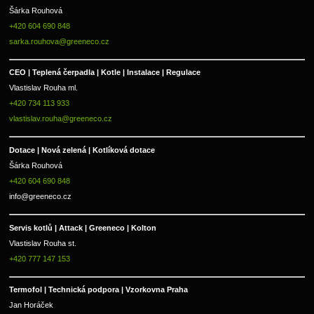
Šárka Rouhová
+420 604 690 848
sarka.rouhova@greeneco.cz
CEO | Teplená čerpadla | Kotle | Instalace | Regulace
Vlastislav Rouha ml.
+420 734 113 933
vlastislav.rouha@greeneco.cz
Dotace | Nová zelená | Kotlíková dotace
Šárka Rouhová
+420 604 690 848
info@greeneco.cz
Servis kotlů | Attack | Greeneco | Kolton  
Vlastislav Rouha st.
+420 777 147 153
Termofol | Technická podpora | Vzorkovna Praha
Jan Horáček