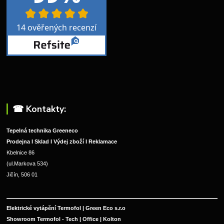
☎︎ Kontakty:
Tepelná technika Greeneco
Prodejna I Sklad I Výdej zboží I Reklamace
Kbelnice 86
(ul.Markova 534)
Jičín, 506 01
Elektrické vytápění Termofol | Green Eco s.r.o
Showroom Termofol - Tech | Office | Kolton