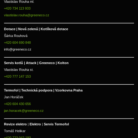
Vlastislav Rouha ml.
+420 734 113 933
vlastislav.rouha@greeneco.cz
Dotace | Nová zelená | Kotlíková dotace
Šárka Rouhová
+420 604 690 848
info@greeneco.cz
Servis kotlů | Attack | Greeneco | Kolton  
Vlastislav Rouha st.
+420 777 147 153
Termofol | Technická podpora | Vzorkovna Praha
Jan Horáček
+420 604 430 656
jan.horacek@greeneco.cz
Revize elektro 
|
 Elektro 
|
 Servis Termofol 
Tomáš Helikar
+420 723 042 193