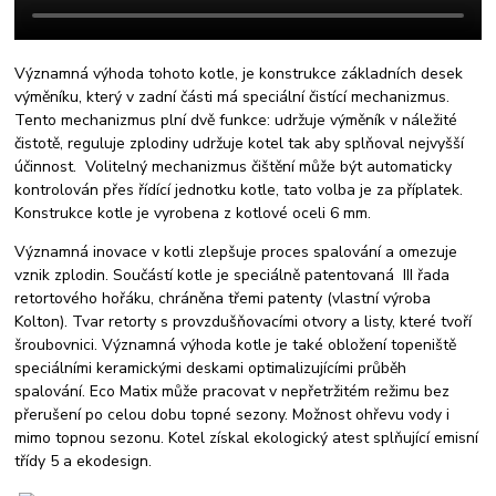
Významná výhoda tohoto kotle, je konstrukce základních desek
výměníku, který v zadní části má speciální čistící mechanizmus.
Tento mechanizmus plní dvě funkce: udržuje výměník v náležité
čistotě, reguluje zplodiny udržuje kotel tak aby splňoval nejvyšší
účinnost. Volitelný mechanizmus čištění může být automaticky
kontrolován přes řídící jednotku kotle, tato volba je za příplatek.
Konstrukce kotle je vyrobena z kotlové oceli 6 mm.
Významná inovace v kotli zlepšuje proces spalování a omezuje
vznik zplodin. Součástí kotle je speciálně patentovaná III řada
retortového hořáku, chráněna třemi patenty (vlastní výroba
Kolton). Tvar retorty s provzdušňovacími otvory a listy, které tvoří
šroubovnici. Významná výhoda kotle je také obložení topeniště
speciálními keramickými deskami optimalizujícími průběh
spalování. Eco Matix může pracovat v nepřetržitém režimu bez
přerušení po celou dobu topné sezony. Možnost ohřevu vody i
mimo topnou sezonu. Kotel získal ekologický atest splňující emisní
třídy 5 a ekodesign.