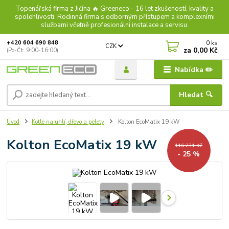
Topenářská firma z Jičína 🔥 Greeneco - 16 let zkušeností, kvality a
spolehlivosti. Rodinná firma s odborným přístupem a komplexními
službami včetně profesionální instalace a servisu.
0
ks
+420 604 690 848
CZK
za
0,00 Kč
(Po-Čt: 9:00-16:00)
Nabídka ✏️
Hledat 🔍
Úvod
Kotle na uhlí, dřevo a pelety
Kolton EcoMatix 19 kW
Kolton EcoMatix 19 kW
116 231 Kč
- 25 %