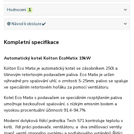
Hodnocení
1
🔴 Návod k obsluze ✔️
Kompletní specifikace
Automatický kotel Kolton EcoMatix 19kW
Kolton Eco Matix je automatický kotel se zásobníkem 250l a
litinovým retortovým podavačem paliva. Eco Matix je určen
výhradně pro spalování uhlí, o zrnitosti 5-25mm, palivo se spaluje
ve speciálním retortovém hořáku za pomocí ventilátoru.
Kotel Eco Matix s podavačem se speciálním rozptýlením paliva
umožnuje bezkouřové spalování, s nízkým emisním bodem a
vysokou procentuální účinnosti 91,4-94,7%.
Moderní dotyková řídící jednotka Tech 571 kontroluje teplotu v
kotli, řídí práci podavače, ventilátoru, a dva směšovací ventily
(např: ventil otopného systému a podlahového vytápění) Řídící