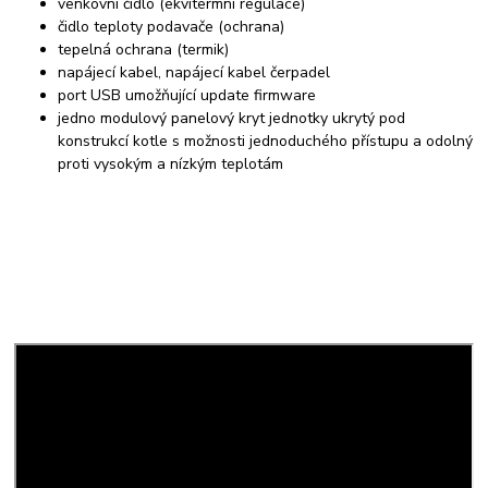
venkovní čidlo (ekvitermní regulace)
čidlo teploty podavače (ochrana)
tepelná ochrana (termik)
napájecí kabel, napájecí kabel čerpadel
port USB umožňující update firmware
jedno modulový panelový kryt jednotky ukrytý pod
konstrukcí kotle s možnosti jednoduchého přístupu a odolný
proti vysokým a nízkým teplotám