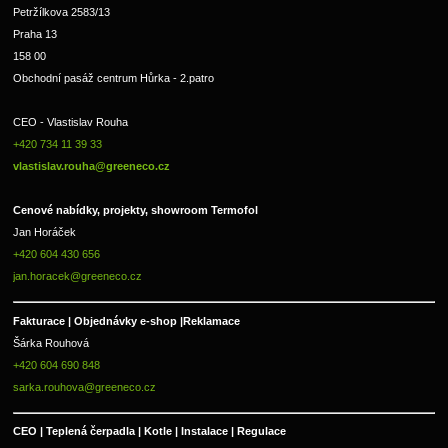
Petržílkova 2583/13
Praha 13
158 00
Obchodní pasáž centrum Hůrka - 2.patro
CEO - Vlastislav Rouha 
+420 734 11 39 33 
vlastislav.rouha@greeneco.cz
Cenové nabídky, projekty, showroom Termofol 
Jan Horáček
+420 604 430 656
jan.horacek@greeneco.cz
Fakturace | 
Objednávky e-shop |
Reklamace
Šárka Rouhová
+420 604 690 848
sarka.rouhova@greeneco.cz
CEO | Teplená čerpadla | Kotle | Instalace | Regulace