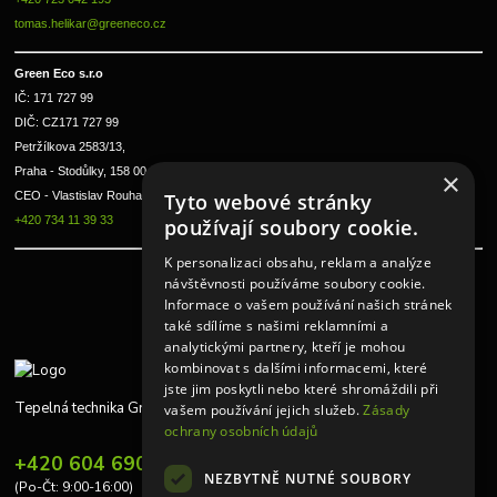
tomas.helikar@greeneco.cz
Green Eco s.r.o 
IČ: 171 727 99      
DIČ: CZ171 727 99
Petržílkova 2583/13, 
Praha - Stodůlky, 158 00 
×
CEO - Vlastislav Rouha ml.
Tyto webové stránky
+420 734 11 39 33
používají soubory cookie.
K personalizaci obsahu, reklam a analýze
návštěvnosti používáme soubory cookie.
Informace o vašem používání našich stránek
také sdílíme s našimi reklamními a
analytickými partnery, kteří je mohou
kombinovat s dalšími informacemi, které
jste jim poskytli nebo které shromáždili při
Tepelná technika Greeneco
vašem používání jejich služeb.
Zásady
ochrany osobních údajů
+420 604 690 848
NEZBYTNĚ NUTNÉ SOUBORY
(Po-Čt: 9:00-16:00)