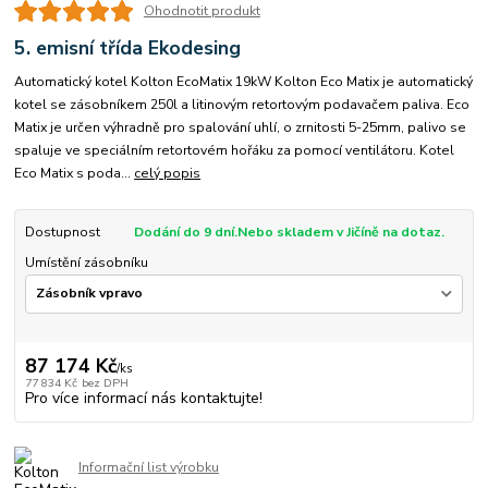
Ohodnotit produkt
5. emisní třída Ekodesing
Automatický kotel Kolton EcoMatix 19kW Kolton Eco Matix je automatický
kotel se zásobníkem 250l a litinovým retortovým podavačem paliva. Eco
Matix je určen výhradně pro spalování uhlí, o zrnitosti 5-25mm, palivo se
spaluje ve speciálním retortovém hořáku za pomocí ventilátoru. Kotel
Eco Matix s poda...
celý popis
Dostupnost
Dodání do 9 dní.Nebo skladem v Jičíně na dotaz.
Umístění zásobníku
87 174 Kč
/
ks
77 834 Kč
bez DPH
Pro více informací nás kontaktujte!
Informační list výrobku