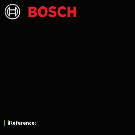
ℹ︎Reference: