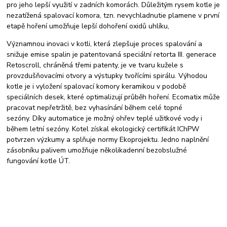
pro jeho lepší využití v zadních komorách. Důležitým rysem kotle je
nezatížená spalovací komora, tzn. nevychladnutie plamene v první
etapě hoření umožňuje lepší dohoření oxidů uhlíku,
Významnou inovaci v kotli, která zlepšuje proces spalování a
snižuje emise spalin je patentovaná speciální retorta III. generace
Retoscroll, chráněná třemi patenty, je ve tvaru kužele s
provzdušňovacími otvory a výstupky tvořícími spirálu. Výhodou
kotle je i vyložení spalovací komory keramikou v podobě
speciálních desek, které optimalizují průběh hoření. Ecomatix může
pracovat nepřetržitě, bez vyhasínání během celé topné
sezóny. Díky automatice je možný ohřev teplé užitkové vody i
během letní sezóny. Kotel získal ekologický certifikát IChPW
potvrzen výzkumy a splňuje normy Ekoprojektu. Jedno naplnění
zásobníku palivem umožňuje několikadenní bezobslužné
fungování kotle ÚT.