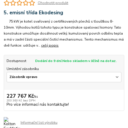
Ohodnotit produkt
5. emisní třída Ekodesing
75 kW je kotel svařovaný z certifikovaných plechů s tloušťkou 8-
10mm. Výhodou kotlů tohoto typu je konstrukce spalovací komory. Tato
konstrukce umožňuje dosáhnout velký, kumulovaný povrch odběru tepla
a má v zadní části speciální čistící mechanismus. Tento mechanismus má
dvě funkce: udržuje v...
celý popis
Dostupnost
Dodání do 9 dní.Nebo skladem v Jičíně na dotaz.
Umístění zásobníku
227 767 Kč
/
ks
203 363 Kč
bez DPH
Pro více informací nás kontaktujte!
Informační list výrobku