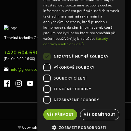
návštěvnosti používáme soubory cookie.
Informace o vašem používání našich stránek
také sdílíme s našimi reklamními a
analytickými partnery, kteří je mohou
kombinovat s dalšími informacemi, které
jste jim poskytli nebo které shromáždili při
Tepelná technika Greeneco
vašem používání jejich služeb.
Zásady
ochrany osobních údajů
+420 604 690 848
NEZBYTNĚ NUTNÉ SOUBORY
(Po-Čt: 9:00-16:00)
VÝKONOVÉ SOUBORY
info@greeneco.cz
SOUBORY CÍLENÍ
FUNKČNÍ SOUBORY
NEZAŘAZENÉ SOUBORY
Upravit sběr cookies.
VŠE PŘIJMOUT
VŠE ODMÍTNOUT
💚 Copyright © 2010 | Tepelná technika Greeneco s.r.o 💚
ZOBRAZIT PODROBNOSTI