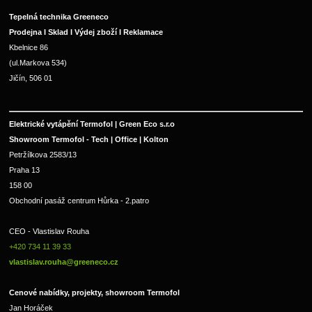
Tepelná technika Greeneco
Prodejna I Sklad I Výdej zboží I Reklamace
Kbelnice 86
(ul.Markova 534)
Jičín, 506 01
Elektrické vytápění Termofol | Green Eco s.r.o
Showroom Termofol - Tech | Office | Kolton
Petržílkova 2583/13
Praha 13
158 00
Obchodní pasáž centrum Hůrka - 2.patro
CEO - Vlastislav Rouha 
+420 734 11 39 33 
vlastislav.rouha@greeneco.cz
Cenové nabídky, projekty, showroom Termofol 
Jan Horáček