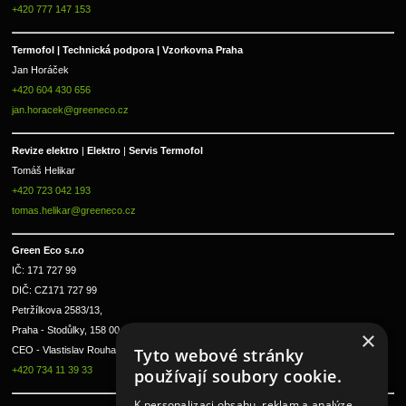
+420 777 147 153
Termofol | Technická podpora | Vzorkovna Praha
Jan Horáček
+420 604 430 656
jan.horacek@greeneco.cz
Revize elektro 
|
 Elektro 
|
 Servis Termofol 
Tomáš Helikar
+420 723 042 193
tomas.helikar@greeneco.cz
Green Eco s.r.o 
IČ: 171 727 99      
DIČ: CZ171 727 99
Petržílkova 2583/13, 
Praha - Stodůlky, 158 00 
×
Tyto webové stránky
CEO - Vlastislav Rouha ml.
+420 734 11 39 33
používají soubory cookie.
K personalizaci obsahu, reklam a analýze