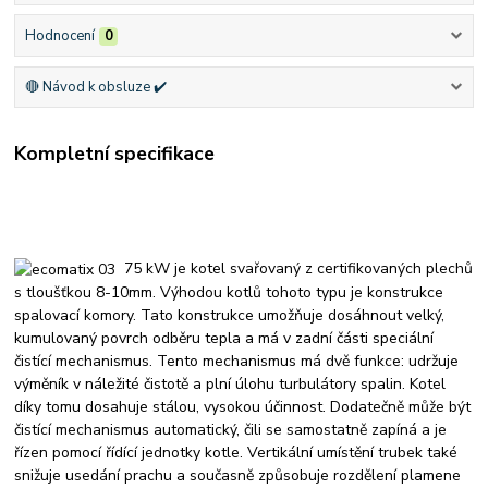
Hodnocení
0
🔴 Návod k obsluze ✔️
Kompletní specifikace
75 kW je kotel svařovaný z certifikovaných plechů
s tloušťkou 8-10mm. Výhodou kotlů tohoto typu je konstrukce
spalovací komory. Tato konstrukce umožňuje dosáhnout velký,
kumulovaný povrch odběru tepla a má v zadní části speciální
čistící mechanismus. Tento mechanismus má dvě funkce: udržuje
výměník v náležité čistotě a plní úlohu turbulátory spalin. Kotel
díky tomu dosahuje stálou, vysokou účinnost. Dodatečně může být
čistící mechanismus automatický, čili se samostatně zapíná a je
řízen pomocí řídící jednotky kotle. Vertikální umístění trubek také
snižuje usedání prachu a současně způsobuje rozdělení plamene