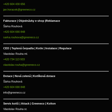
+420 604 430 656
jan.horacek@greeneco.cz
Fakturace | 
Objednávky e-shop |
Reklamace
Šárka Rouhová
+420 604 690 848
sarka.rouhova@greeneco.cz
CEO | Teplená čerpadla | Kotle | Instalace | Regulace
Vlastislav Rouha ml.
+420 734 113 933
vlastislav.rouha@greeneco.cz
Dotace | Nová zelená | Kotlíková dotace
Šárka Rouhová
+420 604 690 848
info@greeneco.cz
Servis kotlů | Attack | Greeneco | Kolton  
Vlastislav Rouha st.