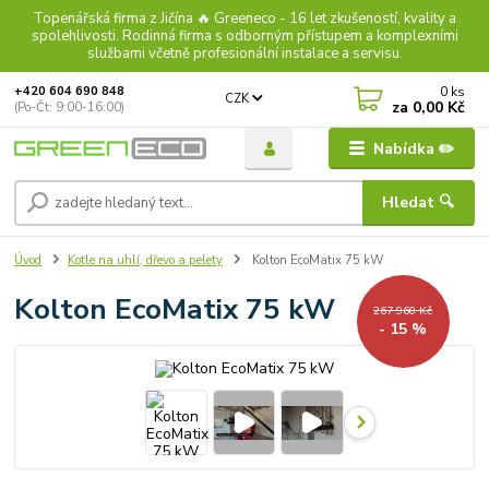
Topenářská firma z Jičína 🔥 Greeneco - 16 let zkušeností, kvality a
spolehlivosti. Rodinná firma s odborným přístupem a komplexními
službami včetně profesionální instalace a servisu.
0
ks
+420 604 690 848
CZK
za
0,00 Kč
(Po-Čt: 9:00-16:00)
Nabídka ✏️
Hledat 🔍
Úvod
Kotle na uhlí, dřevo a pelety
Kolton EcoMatix 75 kW
Kolton EcoMatix 75 kW
267 960 Kč
- 15 %