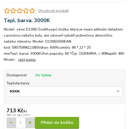
Ohodnotit produkt
Tepl. barva: 3000K
Model: série D1006 Osvětlovací vložka, která je nejen pěkným detailem
v prostoru našeho bytu, ale zároveň vytváří jedinečnou atmosféru
našeho interiéru. Model: D10063000EAN
kód: 5907599611080Výkon: 6WRozměry: 96 * 22 * ​​25
mmTepl. barva: 3000KÚhel paprsku: 60 °Čip: OSRAMRA: > 90Napětí: 48V
Model...
celý popis
Dostupnost
Do týdne
Teplota barvy
713 Kč
/
ks
589 Kč
bez DPH
Přidat do košíku