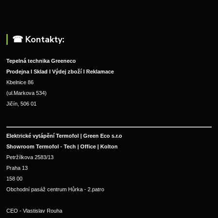
☎︎ Kontakty:
Tepelná technika Greeneco
Prodejna I Sklad I Výdej zboží I Reklamace
Kbelnice 86
(ul.Markova 534)
Jičín, 506 01
Elektrické vytápění Termofol | Green Eco s.r.o
Showroom Termofol - Tech | Office | Kolton
Petržílkova 2583/13
Praha 13
158 00
Obchodní pasáž centrum Hůrka - 2.patro
CEO - Vlastislav Rouha 