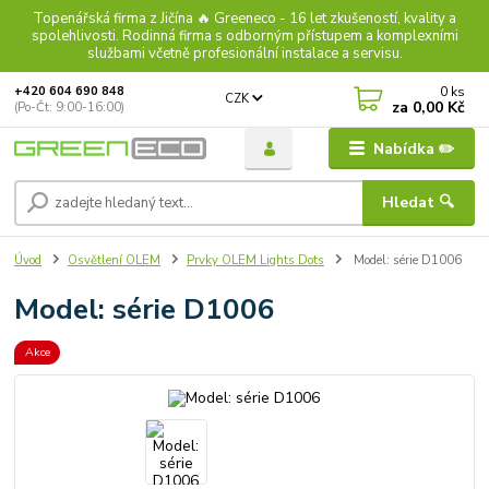
Topenářská firma z Jičína 🔥 Greeneco - 16 let zkušeností, kvality a
spolehlivosti. Rodinná firma s odborným přístupem a komplexními
službami včetně profesionální instalace a servisu.
0
ks
+420 604 690 848
CZK
za
0,00 Kč
(Po-Čt: 9:00-16:00)
Nabídka ✏️
Hledat 🔍
Úvod
Osvětlení OLEM
Prvky OLEM Lights Dots
Model: série D1006
Model: série D1006
Akce