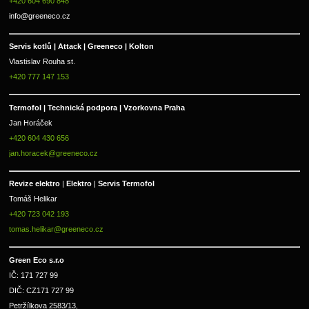
+420 604 690 848
info@greeneco.cz
Servis kotlů | Attack | Greeneco | Kolton  
Vlastislav Rouha st.
+420 777 147 153
Termofol | Technická podpora | Vzorkovna Praha
Jan Horáček
+420 604 430 656
jan.horacek@greeneco.cz
Revize elektro 
|
 Elektro 
|
 Servis Termofol 
Tomáš Helikar
+420 723 042 193
tomas.helikar@greeneco.cz
Green Eco s.r.o 
IČ: 171 727 99      
DIČ: CZ171 727 99
Petržílkova 2583/13, 