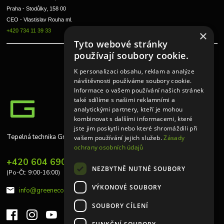
Praha - Stodůlky, 158 00 
CEO - Vlastislav Rouha ml.
+420 734 11 39 33
×
Tyto webové stránky
používají soubory cookie.
K personalizaci obsahu, reklam a analýze
návštěvnosti používáme soubory cookie.
Informace o vašem používání našich stránek
také sdílíme s našimi reklamními a
analytickými partnery, kteří je mohou
kombinovat s dalšími informacemi, které
jste jim poskytli nebo které shromáždili při
Tepelná technika Greeneco
vašem používání jejich služeb.
Zásady
ochrany osobních údajů
+420 604 690 848
NEZBYTNĚ NUTNÉ SOUBORY
(Po-Čt: 9:00-16:00)
VÝKONOVÉ SOUBORY
info@greeneco.cz
SOUBORY CÍLENÍ