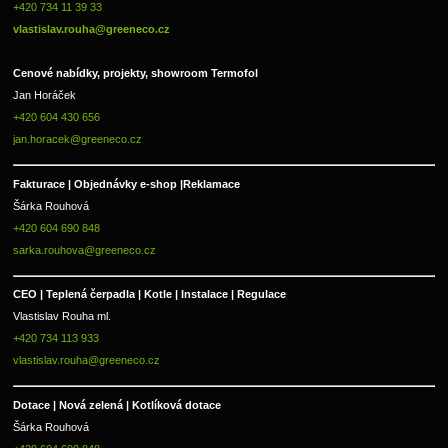
+420 734 11 39 33 
vlastislav.rouha@greeneco.cz
Cenové nabídky, projekty, showroom Termofol 
Jan Horáček
+420 604 430 656
jan.horacek@greeneco.cz
Fakturace | 
Objednávky e-shop |
Reklamace
Šárka Rouhová
+420 604 690 848
sarka.rouhova@greeneco.cz
CEO | Teplená čerpadla | Kotle | Instalace | Regulace
Vlastislav Rouha ml.
+420 734 113 933
vlastislav.rouha@greeneco.cz
Dotace | Nová zelená | Kotlíková dotace
Šárka Rouhová