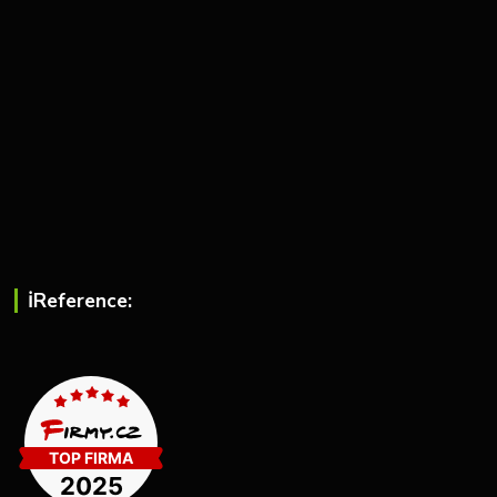
ℹ︎Reference: