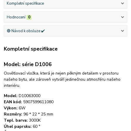
Kompletní specifikace
Hodnocení
0
🔴 Návod k obsluze ✔️
Kompletní specifikace
Model: série D1006
Osvětlovací vložka, která je nejen pěkným detailem v prostoru
našeho bytu, ale zároveň vytváří jedinečnou atmosféru našeho
interiéru.
Model:
D10063000
EAN kód:
5907599611080
Výkon:
6W
Rozměry:
96 * 22 * ​​25 mm
Tepl. barva:
3000K
Úhel paprsku:
60 °