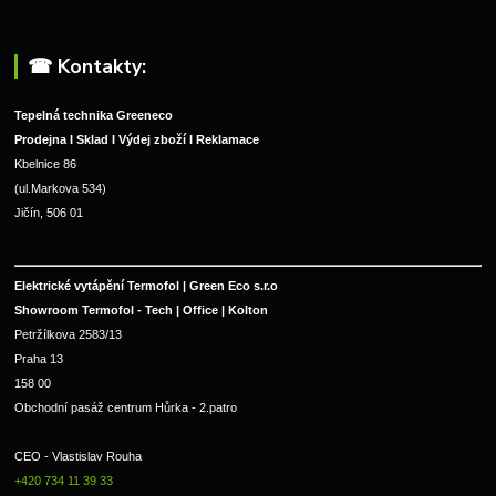
☎︎ Kontakty:
Tepelná technika Greeneco
Prodejna I Sklad I Výdej zboží I Reklamace
Kbelnice 86
(ul.Markova 534)
Jičín, 506 01
Elektrické vytápění Termofol | Green Eco s.r.o
Showroom Termofol - Tech | Office | Kolton
Petržílkova 2583/13
Praha 13
158 00
Obchodní pasáž centrum Hůrka - 2.patro
CEO - Vlastislav Rouha 
+420 734 11 39 33 