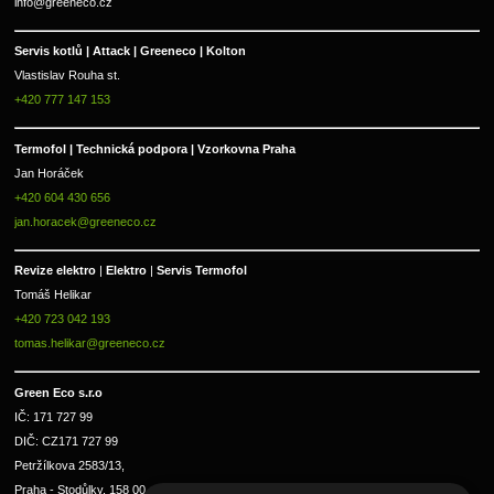
info@greeneco.cz
Servis kotlů | Attack | Greeneco | Kolton  
Vlastislav Rouha st.
+420 777 147 153
Termofol | Technická podpora | Vzorkovna Praha
Jan Horáček
+420 604 430 656
jan.horacek@greeneco.cz
Revize elektro 
|
 Elektro 
|
 Servis Termofol 
Tomáš Helikar
+420 723 042 193
tomas.helikar@greeneco.cz
Green Eco s.r.o 
IČ: 171 727 99      
DIČ: CZ171 727 99
Petržílkova 2583/13, 
Praha - Stodůlky, 158 00 