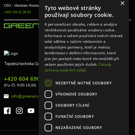
×
CEO - Vlastislav Rouha ml.
Tyto webové stránky
+420 734 11 39 33
používají soubory cookie.
K personalizaci obsahu, reklam a analýze
návštěvnosti používáme soubory cookie.
Informace o vašem používání našich stránek
také sdílíme s našimi reklamními a
analytickými partnery, kteří je mohou
kombinovat s dalšími informacemi, které
jste jim poskytli nebo které shromáždili při
Tepelná technika Greeneco
vašem používání jejich služeb.
Zásady
ochrany osobních údajů
+420 604 690 848
NEZBYTNĚ NUTNÉ SOUBORY
(Po-Čt: 9:00-16:00)
VÝKONOVÉ SOUBORY
info@greeneco.cz
SOUBORY CÍLENÍ
FUNKČNÍ SOUBORY
NEZAŘAZENÉ SOUBORY