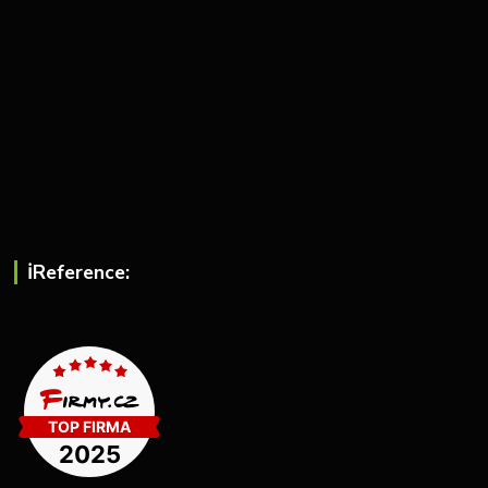
ℹ︎Reference: