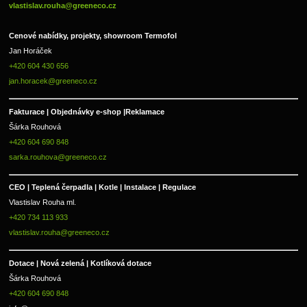
vlastislav.rouha@greeneco.cz
Cenové nabídky, projekty, showroom Termofol 
Jan Horáček
+420 604 430 656
jan.horacek@greeneco.cz
Fakturace | 
Objednávky e-shop |
Reklamace
Šárka Rouhová
+420 604 690 848
sarka.rouhova@greeneco.cz
CEO | Teplená čerpadla | Kotle | Instalace | Regulace
Vlastislav Rouha ml.
+420 734 113 933
vlastislav.rouha@greeneco.cz
Dotace | Nová zelená | Kotlíková dotace
Šárka Rouhová
+420 604 690 848