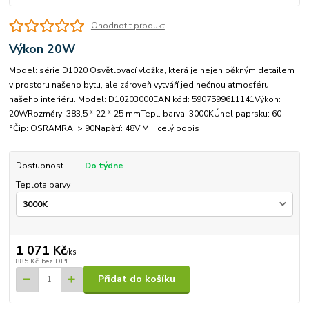
Ohodnotit produkt
Výkon 20W
Model: série D1020 Osvětlovací vložka, která je nejen pěkným detailem
v prostoru našeho bytu, ale zároveň vytváří jedinečnou atmosféru
našeho interiéru. Model: D10203000EAN kód: 5907599611141Výkon:
20WRozměry: 383,5 * 22 * ​​25 mmTepl. barva: 3000KÚhel paprsku: 60
°Čip: OSRAMRA: > 90Napětí: 48V M...
celý popis
Dostupnost
Do týdne
Teplota barvy
1 071 Kč
/
ks
885 Kč
bez DPH
Přidat do košíku