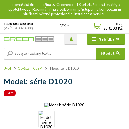
Topenářská firma z Jičína 🔥 Greeneco - 16 let zkušeností, kvality a
spolehlivosti. Rodinná firma s odborným přístupem a komplexními
službami včetně profesionální instalace a servisu.
0
ks
+420 604 690 848
CZK
za
0,00 Kč
(Po-Čt: 9:00-16:00)
Nabídka ✏️
Hledat 🔍
Úvod
Osvětlení OLEM
Model: série D1020
Model: série D1020
Akce