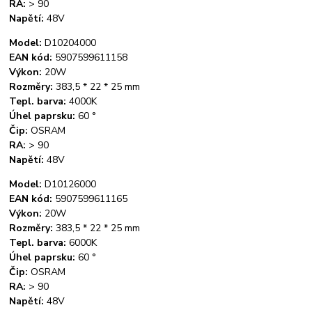
RA:
> 90
Napětí:
48V
Model:
D10204000
EAN kód:
5907599611158
Výkon:
20W
Rozměry:
383,5 * 22 * ​​25 mm
Tepl. barva:
4000K
Úhel paprsku:
60 °
Čip:
OSRAM
RA:
> 90
Napětí:
48V
Model:
D10126000
EAN kód:
5907599611165
Výkon:
20W
Rozměry:
383,5 * 22 * ​​25 mm
Tepl. barva:
6000K
Úhel paprsku:
60 °
Čip:
OSRAM
RA:
> 90
Napětí:
48V