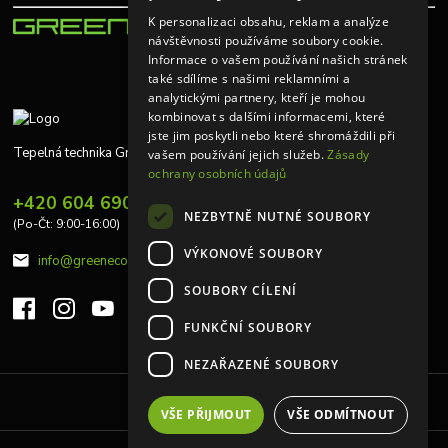
K personalizaci obsahu, reklam a analýze
návštěvnosti používáme soubory cookie.
Informace o vašem používání našich stránek
také sdílíme s našimi reklamními a
analytickými partnery, kteří je mohou
kombinovat s dalšími informacemi, které
jste jim poskytli nebo které shromáždili při
Tepelná technika Greeneco
vašem používání jejich služeb.
Zásady
ochrany osobních údajů
+420 604 690 848
NEZBYTNĚ NUTNÉ SOUBORY
(Po-Čt: 9:00-16:00)
VÝKONOVÉ SOUBORY
info@greeneco.cz
SOUBORY CÍLENÍ
FUNKČNÍ SOUBORY
NEZAŘAZENÉ SOUBORY
Upravit sběr cookies.
VŠE PŘIJMOUT
VŠE ODMÍTNOUT