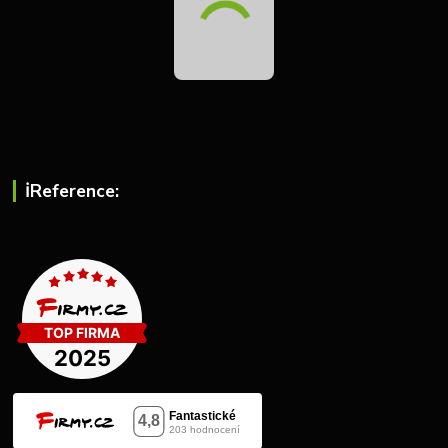
ℹ︎Reference: