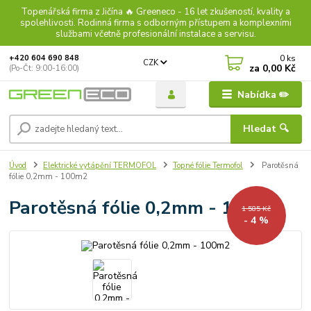
Topenářská firma z Jičína 🔥 Greeneco - 16 let zkušeností, kvality a
spolehlivosti. Rodinná firma s odborným přístupem a komplexními
službami včetně profesionální instalace a servisu.
0
ks
+420 604 690 848
CZK
za
0,00 Kč
(Po-Čt: 9:00-16:00)
Nabídka ✏️
Hledat 🔍
Úvod
Elektrické vytápění TERMOFOL
Topné fólie Termofol
Parotěsná
fólie 0,2mm - 100m2
Parotěsná fólie 0,2mm - 100m2
1 585 Kč
- 4 %