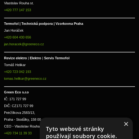
Vlastislav Rouha st.
+420 777 147 153
Termofol | Technická podpora | Vzorkovna Praha
Jan Horáček
+420 604 430 656
jan.horacek@greeneco.cz
Revize elektro 
|
 Elektro 
|
 Servis Termofol 
Tomáš Helikar
+420 723 042 193
tomas.helikar@greeneco.cz
Green Eco s.r.o 
IČ: 171 727 99      
DIČ: CZ171 727 99
Petržílkova 2583/13, 
Praha - Stodůlky, 158 00 
×
CEO - Vlastislav Rouha ml.
Tyto webové stránky
+420 734 11 39 33
používají soubory cookie.