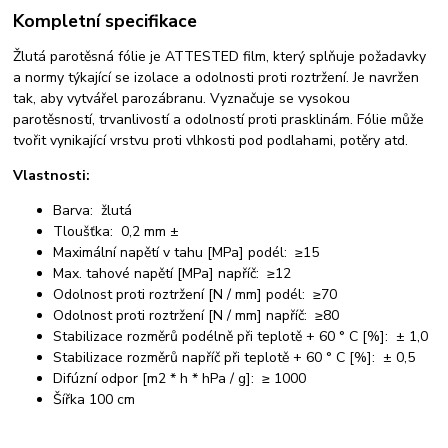
Kompletní specifikace
Žlutá parotěsná fólie je ATTESTED film, který splňuje požadavky
a normy týkající se izolace a odolnosti proti roztržení. Je navržen
tak, aby vytvářel parozábranu. Vyznačuje se vysokou
parotěsností, trvanlivostí a odolností proti prasklinám. Fólie může
tvořit vynikající vrstvu proti vlhkosti pod podlahami, potěry atd.
Vlastnosti:
Barva: žlutá
Tloušťka: 0,2 mm ±
Maximální napětí v tahu [MPa] podél: ≥15
Max. tahové napětí [MPa] napříč: ≥12
Odolnost proti roztržení [N / mm] podél: ≥70
Odolnost proti roztržení [N / mm] napříč: ≥80
Stabilizace rozměrů podélně při teplotě + 60 ° C [%]: ± 1,0
Stabilizace rozměrů napříč při teplotě + 60 ° C [%]: ± 0,5
Difúzní odpor [m2 * h * hPa / g]: ≥ 1000
Šířka 100 cm