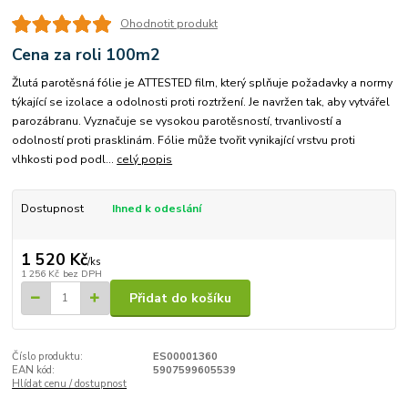
Ohodnotit produkt
Cena za roli 100m2
Žlutá parotěsná fólie je ATTESTED film, který splňuje požadavky a normy
týkající se izolace a odolnosti proti roztržení. Je navržen tak, aby vytvářel
parozábranu. Vyznačuje se vysokou parotěsností, trvanlivostí a
odolností proti prasklinám. Fólie může tvořit vynikající vrstvu proti
vlhkosti pod podl...
celý popis
Dostupnost
Ihned k odeslání
1 520 Kč
/
ks
1 256 Kč
bez DPH
Přidat do košíku
Číslo produktu:
ES00001360
EAN kód:
5907599605539
Hlídat cenu / dostupnost