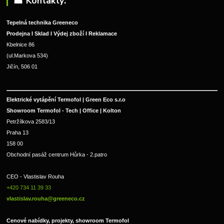
☎︎ Kontakty:
Tepelná technika Greeneco
Prodejna I Sklad I Výdej zboží I Reklamace
Kbelnice 86
(ul.Markova 534)
Jičín, 506 01
Elektrické vytápění Termofol | Green Eco s.r.o
Showroom Termofol - Tech | Office | Kolton
Petržílkova 2583/13
Praha 13
158 00
Obchodní pasáž centrum Hůrka - 2.patro
CEO - Vlastislav Rouha 
+420 734 11 39 33 
vlastislav.rouha@greeneco.cz
Cenové nabídky, projekty, showroom Termofol 