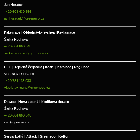
Jan Horáček
+420 604 430 656
jan.horacek@greeneco.cz
Fakturace | 
Objednávky e-shop |
Reklamace
Šárka Rouhová
+420 604 690 848
sarka.rouhova@greeneco.cz
CEO | Teplená čerpadla | Kotle | Instalace | Regulace
Vlastislav Rouha ml.
+420 734 113 933
vlastislav.rouha@greeneco.cz
Dotace | Nová zelená | Kotlíková dotace
Šárka Rouhová
+420 604 690 848
info@greeneco.cz
Servis kotlů | Attack | Greeneco | Kolton  