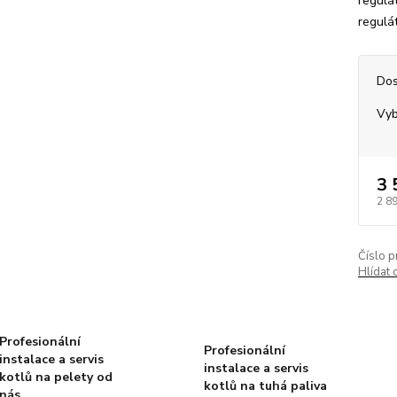
regulát
regulát
Dos
Vyb
3 
2 8
Číslo p
Hlídat 
Profesionální
Profesionální
instalace a servis
instalace a servis
kotlů na pelety od
kotlů na tuhá paliva
nás.