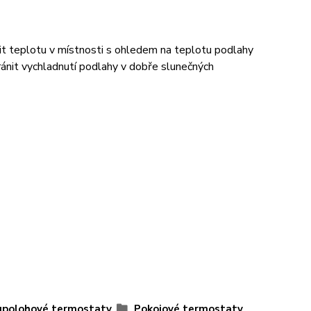
dit teplotu v místnosti s ohledem na teplotu podlahy
ánit vychladnutí podlahy v dobře slunečných
polohové termostaty
Pokojové termostaty