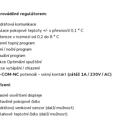
prováděné regulátorem:
drátová komunikace
ulace pokojové teploty +/- s přesností 0,1 ° C
tereze v rozmezí od 0,2 do 8 ° C
enní topný program
ní / noční program
uální program
kce Optimální spuštění
kce vytápění / chlazení
-COM-NC
potenciál
-
volný kontakt
(zátěž 1A / 230V / AC)
řízení:
asné osvětlení displeje
tavěné pokojové čidlo
drátový venkovní senzor (další možnost)
lahové teplotní čidlo (další možnost)