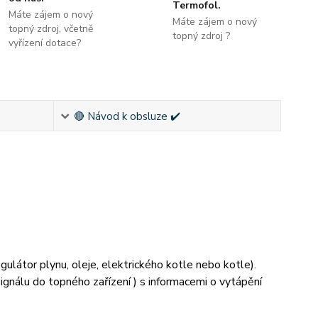
Termofol.
Máte zájem o nový
Máte zájem o nový
topný zdroj, včetně
topný zdroj ?
vyřízení dotace?
🔴 Návod k obsluze ✔️
ulátor plynu, oleje, elektrického kotle nebo kotle).
ignálu do topného zařízení ) s informacemi o vytápění