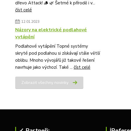
dřevo Attack! 🪵 🌿 Šetrné k přírodě i v...
číst celé
12.01.2023
Názory na elektrické podlahové
vytápění
Podlahové vytápění Topné systémy
skryté pod podlahou si získávají stále větší
oblibu. Mnoho vývojářů již takové řešení
navrhuje jako výchozí. Také ...
číst celé
Zobrazit všechny novinky
✓ Partneři:
ℹ︎Refere