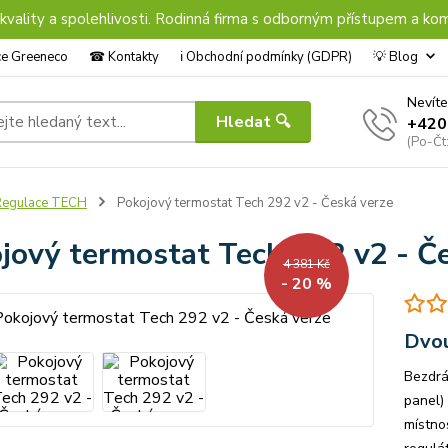
 kvality a spolehlivosti. Rodinná firma s odborným přístupem a kom
nce Greeneco
☎︎ Kontakty
ℹ︎ Obchodní podmínky (GDPR)
💡 Blog
Nevíte
Hledat 🔍
+420
(Po-Čt
Regulace TECH
Pokojový termostat Tech 292 v2 - Česká verze
jový termostat Tech 292 v2 - Č
4 381 Kč
- 20 %
Dvou
Bezdrá
panel)
místno