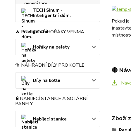
TECH Sinum -
Inteligentní dům.
Pokud je 
(nastavte
🔥 PELETOVÉ HOŘÁKY VENMA
místnost
Hořáky na pelety
🔩 NÁHRADNÍ DÍLY PRO KOTLE
🔴 Náv
Díly na kotle
Návod
🔋NABÍJECÍ STANICE A SOLÁRNÍ
PANELY
Zboží 
Nabíjecí stanice
Regu