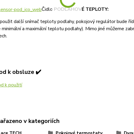
Čidlo
PODLAHOVÉ TEPLOTY:
použit další snímač teploty podlahy, pokojový regulátor bude ří
 minimální a maximální teplotu podlahy). Mimo jiné můžeme zabr
ech.
od k obsluze ✔️
 k použití
zařazeno v kategoriích
lace TECH
Pokojové termostaty
Dvou