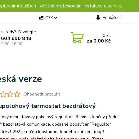
plexními službami včetně profesionální instalace a servisu.
Přihlášení
CZK
 si rady? Zavolejte.
0
ks
 604 690 848
za
0,00 Kč
: 9:00-16:00)
eská verze
Ohodnotit produkt
polohový termostat bezdrátový
tový dvoustavový pokojový regulátor (3 mm skleněný přední
 * bezdrátová komunikace, dočasné podsvícení.Regulátor
sti EU-292 je určen k ovládání topného zařízení (např.