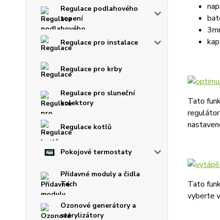
nap
Regulace podlahového
bat
topení
3mm
kap
Regulace pro instalace
Regulace pro krby
Regulace pro sluneční
Tato funk
kolektory
regulátor
nastaven
Regulace kotlů
Pokojové termostaty
Přídavné moduly a čidla
Tato funk
Tech
vyberte v
Ozonové generátory a
sterylizátory