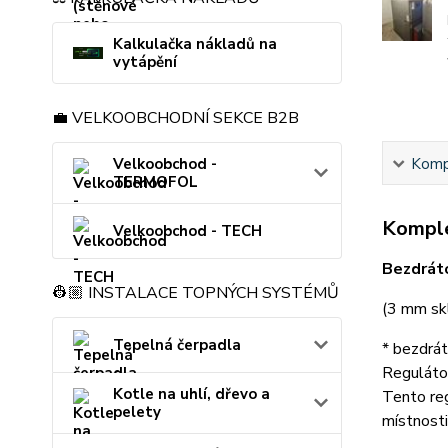
Kalkulačka nákladů na
vytápění
💼 VELKOOBCHODNÍ SEKCE B2B
Velkoobchod -
Kompl
TERMOFOL
Komple
Velkoobchod - TECH
Bezdrát
👷🏼 INSTALACE TOPNÝCH SYSTÉMŮ
(3 mm sk
Tepelná čerpadla
* bezdrát
Regulátor
Kotle na uhlí, dřevo a
Tento reg
pelety
místnost