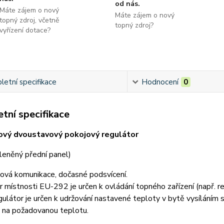
od nás.
Máte zájem o nový
Máte zájem o nový
topný zdroj, včetně
topný zdroj?
vyřízení dotace?
etní specifikace
Hodnocení
0
tní specifikace
ový dvoustavový pokojový regulátor
leněný přední panel)
ová komunikace, dočasné podsvícení.
 místnosti EU-292 je určen k ovládání topného zařízení (např. reg
ulátor je určen k udržování nastavené teploty v bytě vysíláním s
i na požadovanou teplotu.