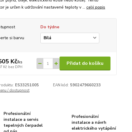
or plynu, oleje, elektrického kotle nebo kotle). Tento
or je určen k udržování nastavené teploty v ...
celý popis
tupnost
Do týdne
erte si barvu
505 Kč
/
ks
Přidat do košíku
97 Kč
bez DPH
roduktu:
ES33251005
EAN kód:
5902479660233
cenu / dostupnost
Profesionální
Profesionální
instalace a servis
instalace a návrh
tepelných čerpadel
elektrického vytápění
od nás.