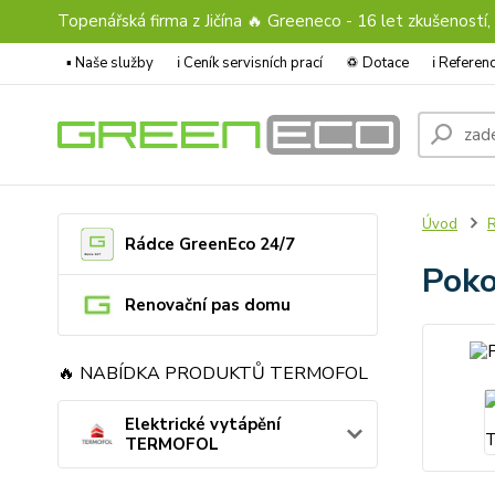
Topenářská firma z Jičína 🔥 Greeneco - 16 let zkušeností,
▪️ Naše služby
ℹ︎ Ceník servisních prací
♽ Dotace
ℹ︎ Refere
Úvod
Rádce GreenEco 24/7
Poko
Renovační pas domu
🔥 NABÍDKA PRODUKTŮ TERMOFOL
Elektrické vytápění
TERMOFOL