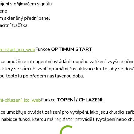
ájení s přijímačem signálu
erie
 skleněný přední panel
acitní tlačítka
Funkce
OPTIMUM START:
ce umožňuje inteligentní ovládání topného zařízení, zvyšuje úči
, který se sám učí, zvolí optimální čas aktivace kotle, aby se d
ou teplotu po předem nastavenou dobu.
Funkce
TOPENÍ / CHLAZENÍ:
ce umožňuje ovládat zařízení pro vytápění, jako jsou chladicí zař
 nabídce funkci, kterou má regulátor provádět (vytápění nebo chl