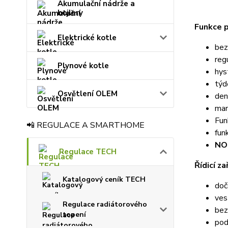
Akumulační nádrže a
bojlery
Funkce 
Elektrické kotle
bez
reg
Plynové kotle
hys
týd
Osvětlení OLEM
den
man
Fun
📲 REGULACE A SMARTHOME
fun
NO
Regulace TECH
Řídicí za
Katalogový ceník TECH
doč
ves
Regulace radiátorového
bez
topení
pod