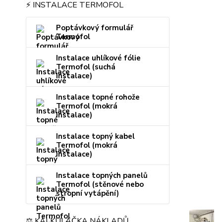
⚡ INSTALACE TERMOFOL
Poptávkový formulář
Termofol
Instalace uhlíkové fólie
Termofol (suchá
instalace)
Instalace topné rohože
Termofol (mokrá
instalace)
Instalace topný kabel
Termofol (mokrá
instalace)
Instalace topných panelů
Termofol (stěnové nebo
stropní vytápění)
⚖️ KALKULAČKA NÁKLADŮ