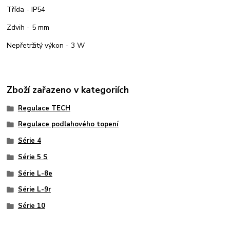
Třída - IP54
Zdvih - 5 mm
Nepřetržitý výkon - 3 W
Zboží zařazeno v kategoriích
Regulace TECH
Regulace podlahového topení
Série 4
Série 5 S
Série L-8e
Série L-9r
Série 10