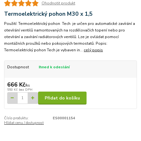
Ohodnotit produkt
Termoelektrický pohon M30 x 1,5
Použití: Termoelektrický pohon Tech je určen pro automatické zavírání a
otevírání ventilů namontovaných na rozdělovačích topení nebo pro
otevírání a zavírání radiátorových ventilů. Lze je ovládat pomocí
montážních proužků nebo pokojových termostatů. Popis:
Termoelektrický pohon Tech je vybaven in...
celý popis
Dostupnost
Ihned k odeslání
666 Kč
/
ks
550 Kč
bez DPH
Přidat do košíku
Číslo produktu:
ES00001154
Hlídat cenu / dostupnost