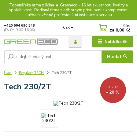
Topenářská firma z Jičína 🔥 Greeneco - 16 let zkušeností, kvality a
spolehlivosti. Rodinná firma s odborným přístupem a komplexními
službami včetně profesionální instalace a servisu.
0
ks
+420 604 690 848
CZK
za
0,00 Kč
(Po-Čt: 9:00-16:00)
Nabídka ✏️
Hledat 🔍
Úvod
Regulace TECH
Tech 230/2T
Tech 230/2T
832 Kč
- 20 %