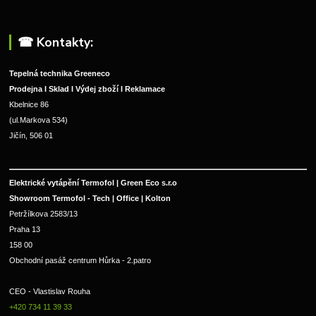
☎︎ Kontakty:
Tepelná technika Greeneco
Prodejna I Sklad I Výdej zboží I Reklamace
Kbelnice 86
(ul.Markova 534)
Jičín, 506 01
Elektrické vytápění Termofol | Green Eco s.r.o
Showroom Termofol - Tech | Office | Kolton
Petržílkova 2583/13
Praha 13
158 00
Obchodní pasáž centrum Hůrka - 2.patro
CEO - Vlastislav Rouha 
+420 734 11 39 33 