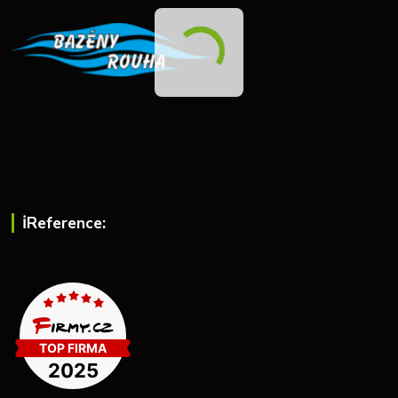
ℹ︎Reference: