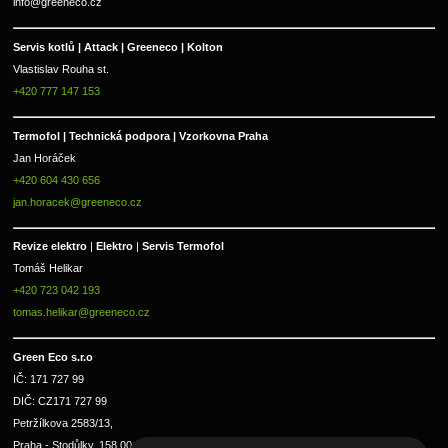
info@greeneco.cz
Servis kotlů | Attack | Greeneco | Kolton  
Vlastislav Rouha st.
+420 777 147 153
Termofol | Technická podpora | Vzorkovna Praha
Jan Horáček
+420 604 430 656
jan.horacek@greeneco.cz
Revize elektro 
|
 Elektro 
|
 Servis Termofol 
Tomáš Helikar
+420 723 042 193
tomas.helikar@greeneco.cz
Green Eco s.r.o 
IČ: 171 727 99      
DIČ: CZ171 727 99
Petržílkova 2583/13, 
Praha - Stodůlky, 158 00 