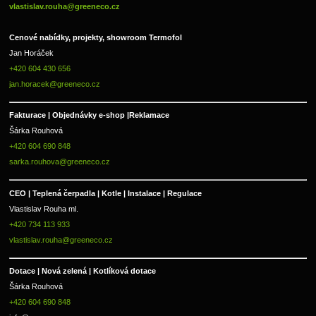
vlastislav.rouha@greeneco.cz
Cenové nabídky, projekty, showroom Termofol 
Jan Horáček
+420 604 430 656
jan.horacek@greeneco.cz
Fakturace | 
Objednávky e-shop |
Reklamace
Šárka Rouhová
+420 604 690 848
sarka.rouhova@greeneco.cz
CEO | Teplená čerpadla | Kotle | Instalace | Regulace
Vlastislav Rouha ml.
+420 734 113 933
vlastislav.rouha@greeneco.cz
Dotace | Nová zelená | Kotlíková dotace
Šárka Rouhová
+420 604 690 848