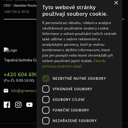
×
CEO - Vlastislav Rouha ml.
Tyto webové stránky
+420 734 11 39 33
používají soubory cookie.
K personalizaci obsahu, reklam a analýze
návštěvnosti používáme soubory cookie.
Informace o vašem používání našich stránek
také sdílíme s našimi reklamními a
analytickými partnery, kteří je mohou
kombinovat s dalšími informacemi, které
jste jim poskytli nebo které shromáždili při
Tepelná technika Greeneco
vašem používání jejich služeb.
Zásady
ochrany osobních údajů
+420 604 690 848
NEZBYTNĚ NUTNÉ SOUBORY
(Po-Čt: 9:00-16:00)
VÝKONOVÉ SOUBORY
info@greeneco.cz
SOUBORY CÍLENÍ
FUNKČNÍ SOUBORY
NEZAŘAZENÉ SOUBORY