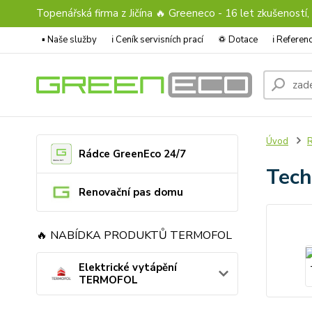
Topenářská firma z Jičína 🔥 Greeneco - 16 let zkušeností,
▪️ Naše služby
ℹ︎ Ceník servisních prací
♽ Dotace
ℹ︎ Refere
Úvod
Rádce GreenEco 24/7
Tech
Renovační pas domu
🔥 NABÍDKA PRODUKTŮ TERMOFOL
Elektrické vytápění
TERMOFOL