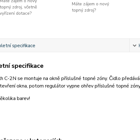
Máte zájem o nový
Máte zájem o nový
topný zdroj, včetně
topný zdroj?
vyřízení dotace?
etní specifikace
tní specifikace
h C-2N se montuje na okně příslušné topné zóny. Čidlo předává 
tevření okna, potom regulátor vypne ohřev příslušné topné zóny
ěkolika barev!