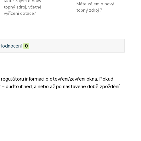
Máte zájem o nový
Máte zájem o nový
topný zdroj, včetně
topný zdroj ?
vyřízení dotace?
Hodnocení
0
regulátoru informaci o otevření/zavření okna. Pokud
 – buďto ihned, a nebo až po nastavené době zpoždění.