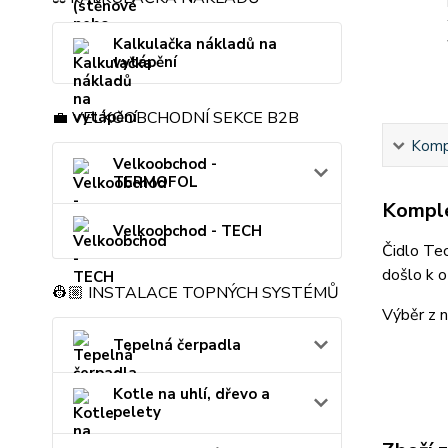
Kalkulačka nákladů na
vytápění
💼 VELKOOBCHODNÍ SEKCE B2B
Kompl
Velkoobchod -
TERMOFOL
Komple
Velkoobchod - TECH
Čidlo Tec
došlo k o
👷🏼 INSTALACE TOPNÝCH SYSTÉMŮ
Výběr z n
Tepelná čerpadla
Kotle na uhlí, dřevo a
pelety