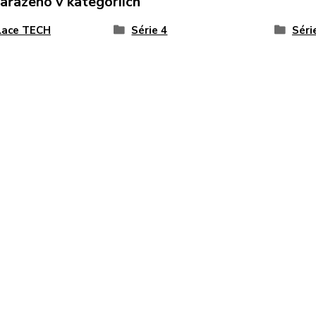
zařazeno v kategoriích
lace TECH
Série 4
Séri