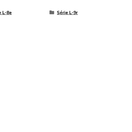
e L-8e
Série L-9r