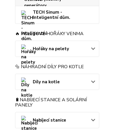
TECH Sinum -
Inteligentní dům.
🔥 PELETOVÉ HOŘÁKY VENMA
Hořáky na pelety
🔩 NÁHRADNÍ DÍLY PRO KOTLE
Díly na kotle
🔋NABÍJECÍ STANICE A SOLÁRNÍ
PANELY
Nabíjecí stanice