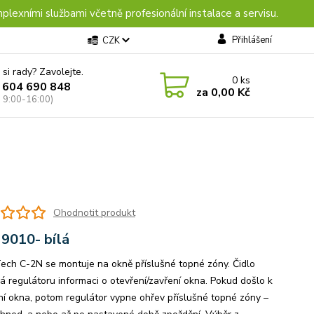
plexními službami včetně profesionální instalace a servisu.
Přihlášení
CZK
 si rady? Zavolejte.
0
ks
 604 690 848
za
0,00 Kč
: 9:00-16:00)
Ohodnotit produkt
9010- bílá
Tech C-2N se montuje na okně příslušné topné zóny. Čidlo
á regulátoru informaci o otevření/zavření okna. Pokud došlo k
ní okna, potom regulátor vypne ohřev příslušné topné zóny –