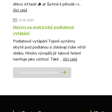
dřevo Attack! 🪵 🌿 Šetrné k přírodě i v...
číst celé
12.01.2023
Názory na elektrické podlahové
vytápění
Podlahové vytápění Topné systémy
skryté pod podlahou si získávají stále větší
oblibu. Mnoho vývojářů již takové řešení
navrhuje jako výchozí. Také ...
číst celé
Zobrazit všechny novinky