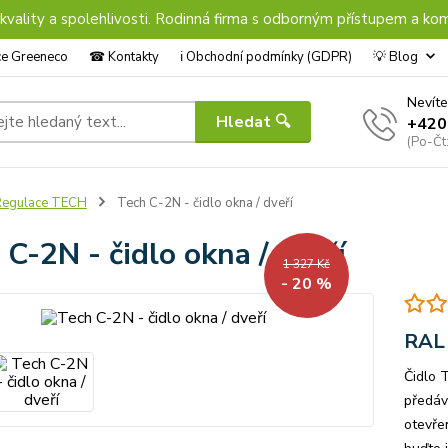
 kvality a spolehlivosti. Rodinná firma s odborným přístupem a kom
nce Greeneco
☎︎ Kontakty
ℹ︎ Obchodní podmínky (GDPR)
💡 Blog
Nevíte
Hledat 🔍
+420
(Po-Čt
Regulace TECH
Tech C-2N - čidlo okna / dveří
 C-2N - čidlo okna / dveří
1 327 Kč
- 20 %
RAL 
Čidlo 
předáv
otevře