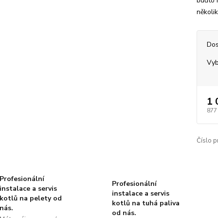
buďto 
několi
Dos
Vyb
1 
877
Číslo p
Profesionální
Profesionální
instalace a servis
instalace a servis
kotlů na pelety od
kotlů na tuhá paliva
nás.
od nás.