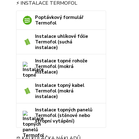
⚡ INSTALACE TERMOFOL
Poptávkový formulář
Termofol
Instalace uhlíkové fólie
Termofol (suchá
instalace)
Instalace topné rohože
Termofol (mokrá
instalace)
Instalace topný kabel
Termofol (mokrá
instalace)
Instalace topných panelů
Termofol (stěnové nebo
stropní vytápění)
⚖️ KALKULAČKA NÁKLADŮ