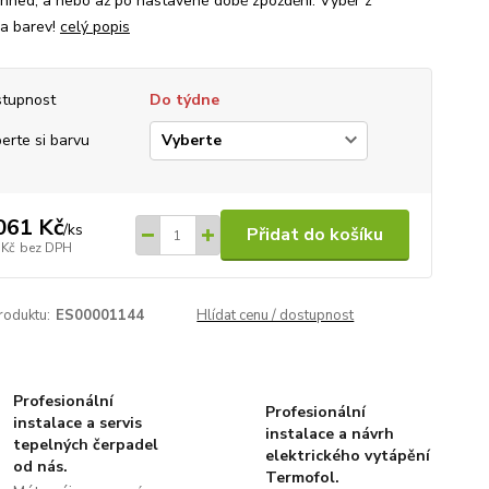
ihned, a nebo až po nastavené době zpoždění. Výběr z
ka barev!
celý popis
tupnost
Do týdne
erte si barvu
061 Kč
/
ks
Přidat do košíku
 Kč
bez DPH
roduktu:
ES00001144
Hlídat cenu / dostupnost
Profesionální
Profesionální
instalace a servis
instalace a návrh
tepelných čerpadel
elektrického vytápění
od nás.
Termofol.