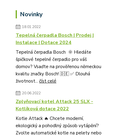
Novinky
18.01.2022
Tepelná čerpadla Bosch | Prodej |
Instalace | Dotace 2024
Tepelná čerpadla Bosch 🌞 Hledáte
špičkové tepelné čerpadlo pro váš
domov? Vsaďte na prověřenou německou
kvalitu značky Bosch! 🇩🇪 ✅ Dlouhá
životnost...
číst celé
20.06.2022
Zplyňovací kotel Attack 25 SLX -
Kotlíková dotace 2022
Kotle Attack 🔥 Chcete moderní,
ekologický a pohodlný způsob vytápění?
Zvolte automatické kotle na pelety nebo