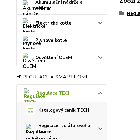
Zboží 
Akumulační nádrže a
bojlery
Regu
Elektrické kotle
Plynové kotle
Osvětlení OLEM
📲 REGULACE A SMARTHOME
Regulace TECH
Katalogový ceník TECH
Regulace radiátorového
topení