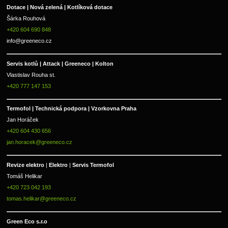
Dotace | Nová zelená | Kotlíková dotace
Šárka Rouhová
+420 604 690 848
info@greeneco.cz
Servis kotlů | Attack | Greeneco | Kolton  
Vlastislav Rouha st.
+420 777 147 153
Termofol | Technická podpora | Vzorkovna Praha
Jan Horáček
+420 604 430 656
jan.horacek@greeneco.cz
Revize elektro 
|
 Elektro 
|
 Servis Termofol 
Tomáš Helikar
+420 723 042 193
tomas.helikar@greeneco.cz
Green Eco s.r.o 