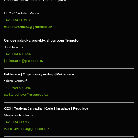
CEO - Vlastislav Rouha 
+420 734 11 39 33 
vlastislav.rouha@greeneco.cz
Cenové nabídky, projekty, showroom Termofol 
Jan Horáček
+420 604 430 656
jan.horacek@greeneco.cz
Fakturace | 
Objednávky e-shop |
Reklamace
Šárka Rouhová
+420 604 690 848
sarka.rouhova@greeneco.cz
CEO | Teplená čerpadla | Kotle | Instalace | Regulace
Vlastislav Rouha ml.
+420 734 113 933
vlastislav.rouha@greeneco.cz