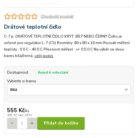
Ohodnotit produkt
Drátové teplotní čidlo
C-7 p DRÁTOVÉ TEPLOTNÍ ČIDLO KRYT: BÍLÝ NEBO ČERNÝ Čidlo je
určené pro regulátor L-7 (CS) Rozměry: 80 x 80 x 16 mm Rozsah měření
teploty : 0 0 C - 40 0 C Přesnost měření : +/- 0,5 0 C Na výběr ze dvou
barev bílá/černá.
celý popis
Dostupnost
Ihned k odeslání
Vyberte si barvu
555 Kč
/
ks
459 Kč
bez DPH
Přidat do košíku