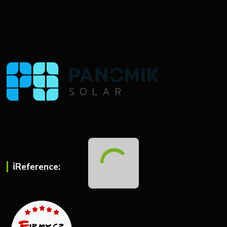
ℹ︎Reference: