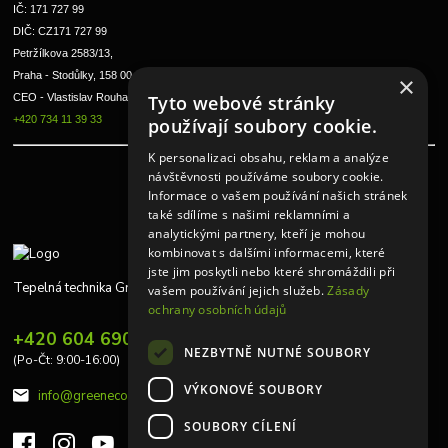
IČ: 171 727 99      
DIČ: CZ171 727 99
Petržílkova 2583/13, 
Praha - Stodůlky, 158 00 
×
CEO - Vlastislav Rouha ml.
Tyto webové stránky
+420 734 11 39 33
používají soubory cookie.
K personalizaci obsahu, reklam a analýze
návštěvnosti používáme soubory cookie.
Informace o vašem používání našich stránek
také sdílíme s našimi reklamními a
analytickými partnery, kteří je mohou
kombinovat s dalšími informacemi, které
jste jim poskytli nebo které shromáždili při
Tepelná technika Greeneco
vašem používání jejich služeb.
Zásady
ochrany osobních údajů
+420 604 690 848
NEZBYTNĚ NUTNÉ SOUBORY
(Po-Čt: 9:00-16:00)
VÝKONOVÉ SOUBORY
info@greeneco.cz
SOUBORY CÍLENÍ