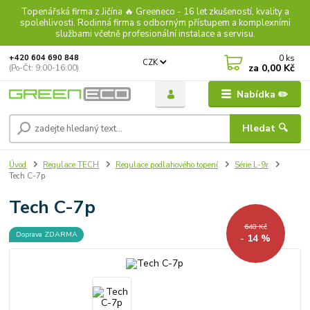
Topenářská firma z Jičína 🔥 Greeneco - 16 let zkušeností, kvality a
spolehlivosti. Rodinná firma s odborným přístupem a komplexními
službami včetně profesionální instalace a servisu.
0
ks
+420 604 690 848
CZK
za
0,00 Kč
(Po-Čt: 9:00-16:00)
Nabídka ✏️
Hledat 🔍
Úvod
Regulace TECH
Regulace podlahového topení
Série L-9r
Tech C-7p
Tech C-7p
648 Kč
Doprava ZDARMA
- 14 %