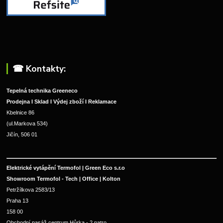
☎︎ Kontakty:
Tepelná technika Greeneco
Prodejna I Sklad I Výdej zboží I Reklamace
Kbelnice 86
(ul.Markova 534)
Jičín, 506 01
Elektrické vytápění Termofol | Green Eco s.r.o
Showroom Termofol - Tech | Office | Kolton
Petržílkova 2583/13
Praha 13
158 00
Obchodní pasáž centrum Hůrka - 2.patro