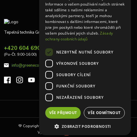
Informace o vašem používání našich stránek
také sdílíme s našimi reklamními a
analytickými partnery, kteří je mohou
kombinovat s dalšími informacemi, které
jste jim poskytli nebo které shromáždili při
Tepelná technika Greeneco
vašem používání jejich služeb.
Zásady
ochrany osobních údajů
+420 604 690 848
NEZBYTNĚ NUTNÉ SOUBORY
(Po-Čt: 9:00-16:00)
VÝKONOVÉ SOUBORY
info@greeneco.cz
SOUBORY CÍLENÍ
FUNKČNÍ SOUBORY
NEZAŘAZENÉ SOUBORY
Upravit sběr cookies.
VŠE PŘIJMOUT
VŠE ODMÍTNOUT
💚 Copyright © 2010 | Tepelná technika Greeneco s.r.o 💚
ZOBRAZIT PODROBNOSTI
Vytvořeno na
Eshop-rychle.cz