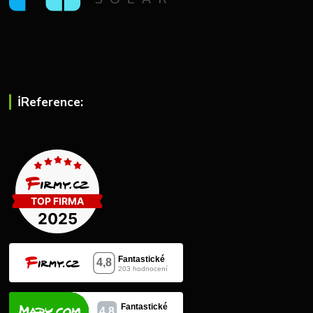
ℹ︎Reference: