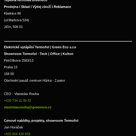
Tepelná technika Greeneco
Prodejna I Sklad I Výdej zboží I Reklamace
Kbelnice 86
(ul.Markova 534)
Jičín, 506 01
Elektrické vytápění Termofol | Green Eco s.r.o
Showroom Termofol - Tech | Office | Kolton
Petržílkova 2583/13
Praha 13
158 00
Obchodní pasáž centrum Hůrka - 2.patro
CEO - Vlastislav Rouha 
+420 734 11 39 33 
vlastislav.rouha@greeneco.cz
Cenové nabídky, projekty, showroom Termofol 
Jan Horáček
+420 604 430 656