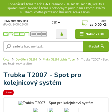
Topenářská firma z Jičína 🔥 Greeneco - 16 let zkušeností, kvality a
spolehlivosti. Rodinná firma s odborným přístupem a komplexními
službami včetně profesionální instalace a servisu.
0
ks
+420 604 690 848
CZK
za
0,00 Kč
(Po-Čt: 9:00-16:00)
Nabídka ✏️
Hledat 🔍
Úvod
Osvětlení OLEM
Prvky OLEM Lights Tube
Trubka T2007 - Spot
pro kolejnicový systém
Trubka T2007 - Spot pro
kolejnicový systém
Akce