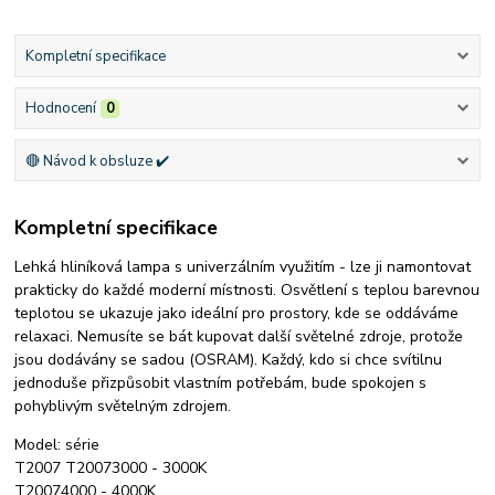
Kompletní specifikace
Hodnocení
0
🔴 Návod k obsluze ✔️
Kompletní specifikace
Lehká hliníková lampa s univerzálním využitím - lze ji namontovat
prakticky do každé moderní místnosti.
Osvětlení s teplou barevnou
teplotou se ukazuje jako ideální pro prostory, kde se oddáváme
relaxaci.
Nemusíte se bát kupovat další světelné zdroje, protože
jsou dodávány se sadou (OSRAM).
Každý, kdo si chce svítilnu
jednoduše přizpůsobit vlastním potřebám, bude spokojen s
pohyblivým světelným zdrojem.
Model: série
T2007 T20073000 - 3000K
T20074000 - 4000K