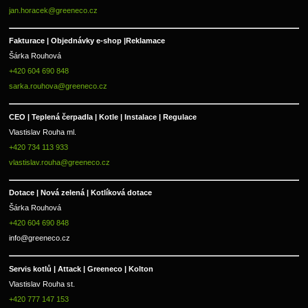
jan.horacek@greeneco.cz
Fakturace | 
Objednávky e-shop |
Reklamace
Šárka Rouhová
+420 604 690 848
sarka.rouhova@greeneco.cz
CEO | Teplená čerpadla | Kotle | Instalace | Regulace
Vlastislav Rouha ml.
+420 734 113 933
vlastislav.rouha@greeneco.cz
Dotace | Nová zelená | Kotlíková dotace
Šárka Rouhová
+420 604 690 848
info@greeneco.cz
Servis kotlů | Attack | Greeneco | Kolton  
Vlastislav Rouha st.
+420 777 147 153