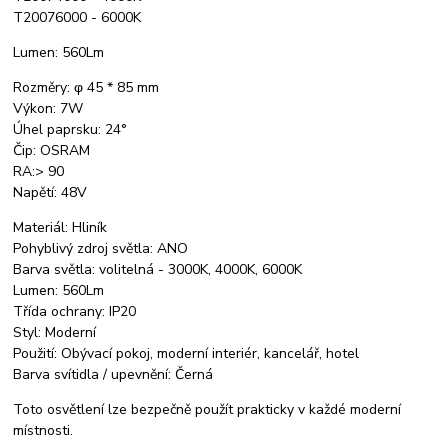
T20076000 - 6000K
Lumen: 560Lm
Rozměry: φ 45 * 85 mm
Výkon: 7W
Úhel paprsku: 24°
Čip: OSRAM
RA:> 90
Napětí: 48V
Materiál: Hliník
Pohyblivý zdroj světla: ANO
Barva světla: volitelná - 3000K, 4000K, 6000K
Lumen: 560Lm
Třída ochrany: IP20
Styl: Moderní
Použití: Obývací pokoj, moderní interiér, kancelář, hotel
Barva svítidla / upevnění: Černá
Toto osvětlení lze bezpečně použít prakticky v každé moderní
místnosti.