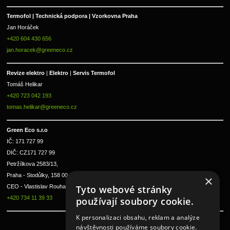
Termofol | Technická podpora | Vzorkovna Praha
Jan Horáček
+420 604 430 656
jan.horacek@greeneco.cz
Revize elektro 
|
 Elektro 
|
 Servis Termofol 
Tomáš Helikar
+420 723 042 193
tomas.helikar@greeneco.cz
Green Eco s.r.o 
IČ: 171 727 99      
DIČ: CZ171 727 99
Petržílkova 2583/13, 
Praha - Stodůlky, 158 00 
×
CEO - Vlastislav Rouha ml.
Tyto webové stránky
+420 734 11 39 33
používají soubory cookie.
K personalizaci obsahu, reklam a analýze
návštěvnosti používáme soubory cookie.