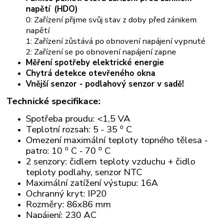
napětí
(HDO)
0: Zařízení přijme svůj stav z doby před zánikem
napětí
1: Zařízení zůstává po obnovení napájení vypnuté
2: Zařízení se po obnovení napájení zapne
Měření spotřeby elektrické energie
Chytrá detekce otevřeného okna
Vnější senzor - podlahový senzor v sadě!
Technické specifikace:
Spotřeba proudu: <1,5 VA
o
Teplotní rozsah: 5 - 35
C
Omezení maximální teploty topného tělesa -
o
o
patro: 10
C - 70
C
2 senzory: čidlem teploty vzduchu + čidlo
teploty podlahy, senzor NTC
Maximální zatížení výstupu: 16A
Ochranný kryt: IP20
Rozměry: 86x86 mm
Napájení: 230 AC