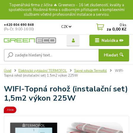
Topenářská firma z Jičína 🔥 Greeneco - 16 let zkušeností, kvality a
spolehlivosti. Rodinná firma s odborným přístupem a komplexními
službami včetně profesionální instalace a servisu.
0
ks
+420 604 690 848
CZK
za
0,00 Kč
(Po-Čt: 9:00-16:00)
Nabídka ✏️
Hledat 🔍
Úvod
Elektrické vytápění TERMOFOL
Topné rohože Termofol
WIFI-
Topná rohož (instalační set) 1,5m2 výkon 225W
WIFI-Topná rohož (instalační set)
1,5m2 výkon 225W
Akce