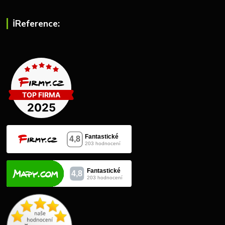
ℹ︎Reference: