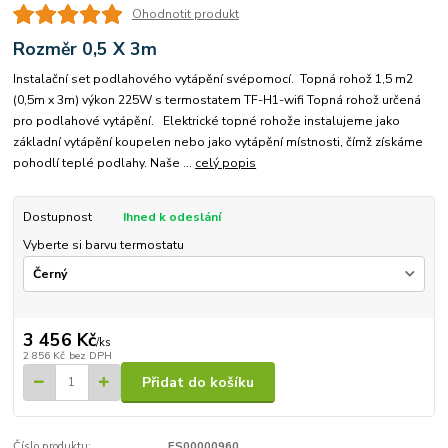
Ohodnotit produkt
Rozměr 0,5 X 3m
Instalační set podlahového vytápění svépomocí. Topná rohož 1,5 m2
(0,5m x 3m) výkon 225W s termostatem TF-H1-wifi Topná rohož určená
pro podlahové vytápění. Elektrické topné rohože instalujeme jako
základní vytápění koupelen nebo jako vytápění místnosti, čímž získáme
pohodlí teplé podlahy. Naše ...
celý popis
Dostupnost
Ihned k odeslání
Vyberte si barvu termostatu
3 456 Kč
/
ks
2 856 Kč
bez DPH
Přidat do košíku
Číslo produktu:
ES00000960