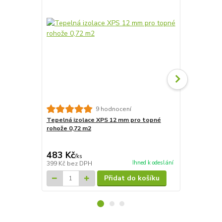
9 hodnocení
Tepelná izolace XPS 12 mm pro topné
Tepelná izo
rohože 0,72 m2
rohože 7,2m
4 827 Kč
Ušetříte 835
483 Kč
3 992 Kč
/
ks
Ihned k odeslání
399 Kč
bez DPH
3 299 Kč
bez
Přidat do košíku