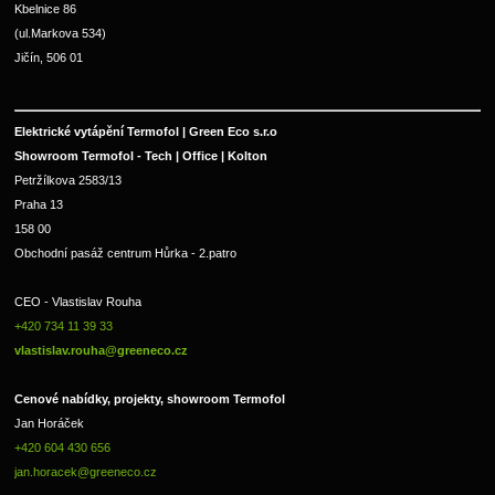
Kbelnice 86
(ul.Markova 534)
Jičín, 506 01
Elektrické vytápění Termofol | Green Eco s.r.o
Showroom Termofol - Tech | Office | Kolton
Petržílkova 2583/13
Praha 13
158 00
Obchodní pasáž centrum Hůrka - 2.patro
CEO - Vlastislav Rouha 
+420 734 11 39 33 
vlastislav.rouha@greeneco.cz
Cenové nabídky, projekty, showroom Termofol 
Jan Horáček
+420 604 430 656
jan.horacek@greeneco.cz