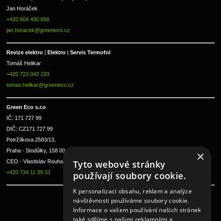
Jan Horáček
+420 604 430 656
jan.horacek@greeneco.cz
Revize elektro 
|
 Elektro 
|
 Servis Termofol 
Tomáš Helikar
+420 723 042 193
tomas.helikar@greeneco.cz
Green Eco s.r.o 
IČ: 171 727 99      
DIČ: CZ171 727 99
Petržílkova 2583/13, 
Praha - Stodůlky, 158 00 
×
CEO - Vlastislav Rouha ml.
Tyto webové stránky
+420 734 11 39 33
používají soubory cookie.
K personalizaci obsahu, reklam a analýze
návštěvnosti používáme soubory cookie.
Informace o vašem používání našich stránek
také sdílíme s našimi reklamními a