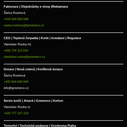
Fakturace | 
Objednávky e-shop |
Reklamace
Šárka Rouhová
+420 604 690 848
sarka.rouhova@greeneco.cz
CEO | Teplená čerpadla | Kotle | Instalace | Regulace
Vlastislav Rouha ml.
+420 734 113 933
vlastislav.rouha@greeneco.cz
Dotace | Nová zelená | Kotlíková dotace
Šárka Rouhová
+420 604 690 848
info@greeneco.cz
Servis kotlů | Attack | Greeneco | Kolton  
Vlastislav Rouha st.
+420 777 147 153
Termofol | Technická podpora | Vzorkovna Praha