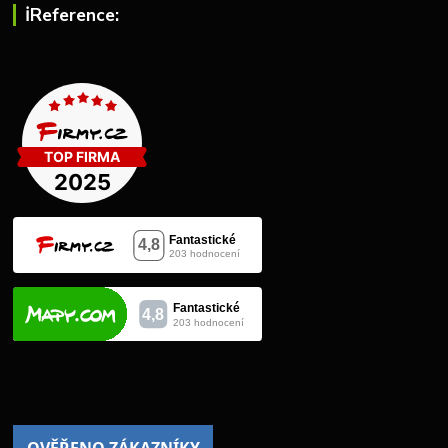
ℹ︎Reference: