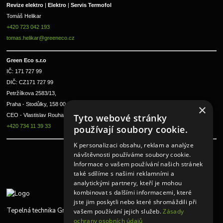
Revize elektro 
|
 Elektro 
|
 Servis Termofol 
Tomáš Helikar
+420 723 042 193
tomas.helikar@greeneco.cz
Green Eco s.r.o 
IČ: 171 727 99      
DIČ: CZ171 727 99
Petržílkova 2583/13, 
Praha - Stodůlky, 158 00 
×
CEO - Vlastislav Rouha ml.
Tyto webové stránky
+420 734 11 39 33
používají soubory cookie.
K personalizaci obsahu, reklam a analýze
návštěvnosti používáme soubory cookie.
Informace o vašem používání našich stránek
také sdílíme s našimi reklamními a
analytickými partnery, kteří je mohou
kombinovat s dalšími informacemi, které
jste jim poskytli nebo které shromáždili při
Tepelná technika Greeneco
vašem používání jejich služeb.
Zásady
ochrany osobních údajů