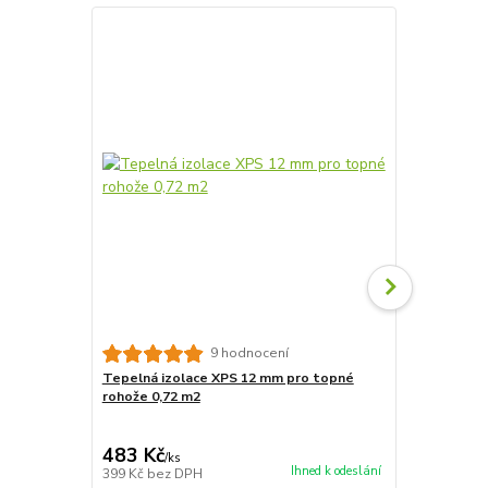
Akce
9 hodnocení
Tepelná izolace XPS 12 mm pro topné
Tepelná izo
rohože 0,72 m2
rohože 7,2m
4 827 Kč
Ušetříte 835
483 Kč
3 992 Kč
/
ks
Ihned k odeslání
399 Kč
bez DPH
3 299 Kč
bez