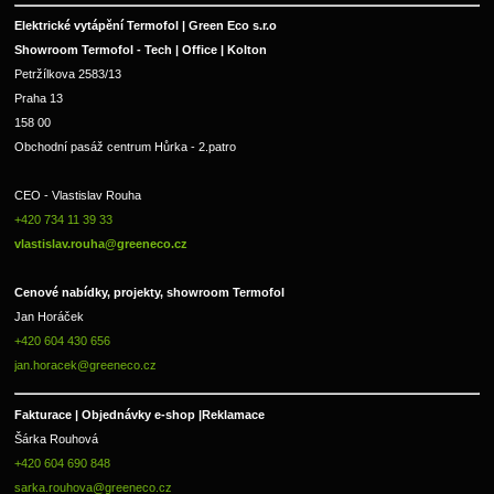
Elektrické vytápění Termofol | Green Eco s.r.o
Showroom Termofol - Tech | Office | Kolton
Petržílkova 2583/13
Praha 13
158 00
Obchodní pasáž centrum Hůrka - 2.patro
CEO - Vlastislav Rouha 
+420 734 11 39 33 
vlastislav.rouha@greeneco.cz
Cenové nabídky, projekty, showroom Termofol 
Jan Horáček
+420 604 430 656
jan.horacek@greeneco.cz
Fakturace | 
Objednávky e-shop |
Reklamace
Šárka Rouhová
+420 604 690 848
sarka.rouhova@greeneco.cz