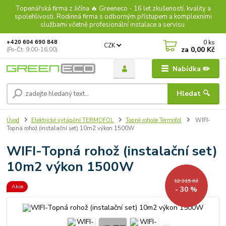
Topenářská firma z Jičína 🔥 Greeneco - 16 let zkušeností, kvality a
spolehlivosti. Rodinná firma s odborným přístupem a komplexními
službami včetně profesionální instalace a servisu.
0
ks
+420 604 690 848
CZK
za
0,00 Kč
(Po-Čt: 9:00-16:00)
Nabídka ✏️
Hledat 🔍
Úvod
Elektrické vytápění TERMOFOL
Topné rohože Termofol
WIFI-
Topná rohož (instalační set) 10m2 výkon 1500W
WIFI-Topná rohož (instalační set)
10m2 výkon 1500W
12 315 Kč
Akce
- 30 %