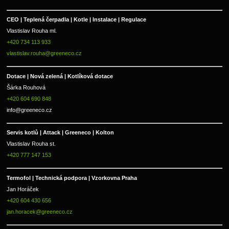
CEO | Teplená čerpadla | Kotle | Instalace | Regulace
Vlastislav Rouha ml.
+420 734 113 933
vlastislav.rouha@greeneco.cz
Dotace | Nová zelená | Kotlíková dotace
Šárka Rouhová
+420 604 690 848
info@greeneco.cz
Servis kotlů | Attack | Greeneco | Kolton  
Vlastislav Rouha st.
+420 777 147 153
Termofol | Technická podpora | Vzorkovna Praha
Jan Horáček
+420 604 430 656
jan.horacek@greeneco.cz