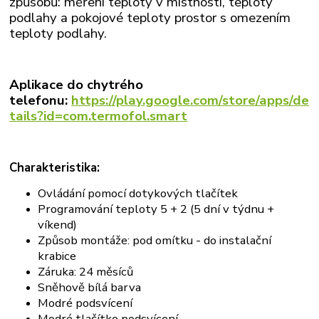
způsobů: měření teploty v místnosti, teploty
podlahy a pokojové teploty prostor s omezením
teploty podlahy.
Aplikace do chytrého
telefonu:
https://play.google.com/store/apps/de
tails?id=com.termofol.smart
Charakteristika:
Ovládání pomocí dotykových tlačítek
Programování teploty 5 + 2 (5 dní v týdnu +
víkend)
Způsob montáže: pod omítku - do instalační
krabice
Záruka: 24 měsíců
Sněhově bílá barva
Modré podsvícení
Modré tlačítko podsvícení