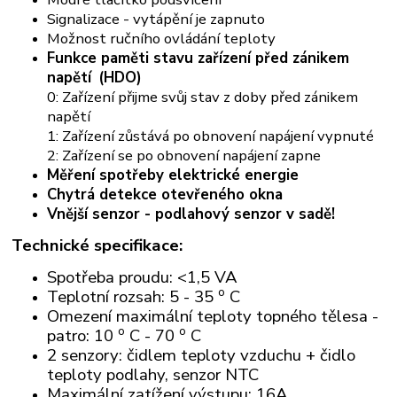
Signalizace - vytápění je zapnuto
Možnost ručního ovládání teploty
Funkce paměti stavu zařízení před zánikem
napětí
(HDO)
0: Zařízení přijme svůj stav z doby před zánikem
napětí
1: Zařízení zůstává po obnovení napájení vypnuté
2: Zařízení se po obnovení napájení zapne
Měření spotřeby elektrické energie
Chytrá detekce otevřeného okna
Vnější senzor - podlahový senzor v sadě!
Technické specifikace:
Spotřeba proudu: <1,5 VA
o
Teplotní rozsah: 5 - 35
C
Omezení maximální teploty topného tělesa -
o
o
patro: 10
C - 70
C
2 senzory: čidlem teploty vzduchu + čidlo
teploty podlahy, senzor NTC
Maximální zatížení výstupu: 16A