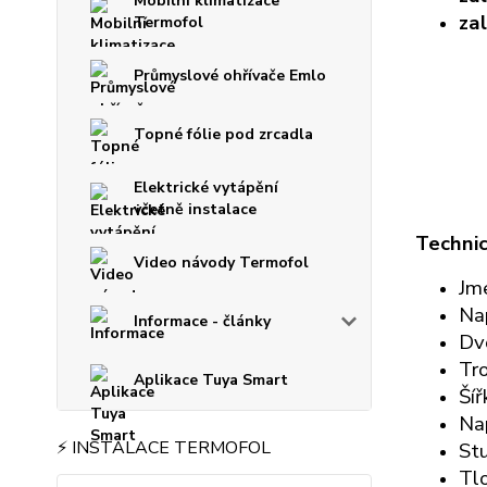
Mobilní klimatizace
zal
Termofol
Průmyslové ohřívače Emlo
Topné fólie pod zrcadla
Elektrické vytápění
včetně instalace
Technic
Video návody Termofol
Jm
Na
Informace - články
Dv
Tro
Aplikace Tuya Smart
Šíř
Nap
⚡ INSTALACE TERMOFOL
Stu
Tlo