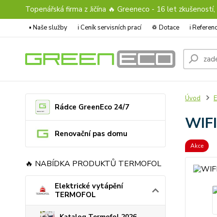
Topenářská firma z Jičína 🔥 Greeneco - 16 let zkušeností,
▪️ Naše služby
ℹ︎ Ceník servisních prací
♽ Dotace
ℹ︎ Refere
Úvod
E
Rádce GreenEco 24/7
WIFI
Renovační pas domu
Akce
🔥 NABÍDKA PRODUKTŮ TERMOFOL
Elektrické vytápění
TERMOFOL
Katalog Termofol 2026