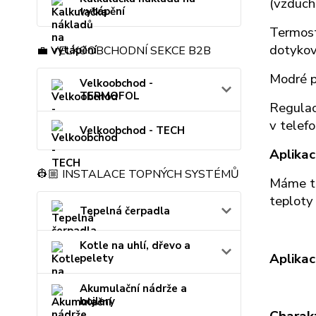
(vzduch
vytápění
Termost
dotykov
💼 VELKOOBCHODNÍ SEKCE B2B
Modré p
Velkoobchod -
TERMOFOL
Regulac
v telef
Velkoobchod - TECH
Aplikac
👷🏼 INSTALACE TOPNÝCH SYSTÉMŮ
Máme ta
teploty
Tepelná čerpadla
Kotle na uhlí, dřevo a
Aplikac
pelety
Akumulační nádrže a
bojlery