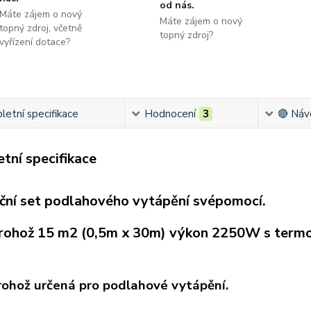
od nás.
Máte zájem o nový
Máte zájem o nový
topný zdroj, včetně
topný zdroj?
vyřízení dotace?
etní specifikace
Hodnocení
3
🔴 Náv
tní specifikace
ační set podlahového vytápění svépomocí.
rohož 15 m2 (0,5m x 30m) výkon 2250W s term
ohož určená pro podlahové vytápění.