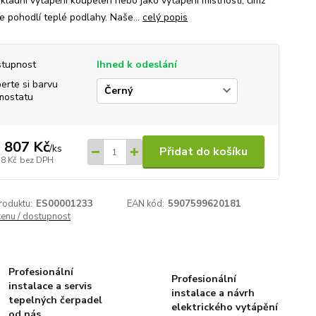
ákladní vytápění koupelen nebo jako vytápění místnosti, čímž
e pohodlí teplé podlahy. Naše...
celý popis
tupnost
Ihned k odeslání
erte si barvu
mostatu
 807 Kč
/
ks
Přidat do košíku
58 Kč
bez DPH
roduktu:
ES00001233
EAN kód:
5907599620181
cenu / dostupnost
Profesionální
Profesionální
instalace a servis
instalace a návrh
tepelných čerpadel
elektrického vytápění
od nás.