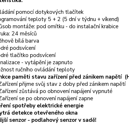
eristika:
ládání pomocí dotykových tlačítek
gramování teploty 5 + 2 (5 dní v týdnu + víkend)
ůsob montáže: pod omítku - do instalační krabice
ruka: 24 měsíců
ěhově bílá barva
dré podsvícení
dré tlačítko podsvícení
nalizace - vytápění je zapnuto
žnost ručního ovládání teploty
nkce paměti stavu zařízení před zánikem napětí
(
Zařízení přijme svůj stav z doby před zánikem napětí
Zařízení zůstává po obnovení napájení vypnuté
Zařízení se po obnovení napájení zapne
ření spotřeby elektrické energie
ytrá detekce otevřeného okna
ější senzor - podlahový senzor v sadě!