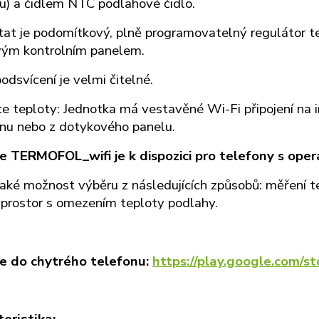
u) a čidlem NTC podlahové čidlo.
at je podomítkový, plně programovatelný regulátor tep
ým kontrolním panelem.
odsvícení je velmi čitelné.
e teploty: Jednotka má vestavěné Wi-Fi připojení na in
onu nebo z dotykového panelu.
e TERMOFOL_wifi je k dispozici pro telefony s op
ké možnost výběru z následujících způsobů: měření te
 prostor s omezením teploty podlahy.
e do chytrého telefonu:
https://play.google.com/s