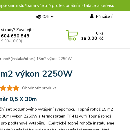
plexními službami včetně profesionální instalace a servisu.
Přihlášení
CZK
 si rady? Zavolejte.
0
ks
 604 690 848
za
0,00 Kč
: 9:00-16:00)
rohož (instalační set) 15m2 výkon 2250W
 15m2 výkon 2250W
Ohodnotit produkt
ěr 0,5 X 30m
ační set podlahového vytápění svépomocí. Topná rohož 15 m2
x 30m) výkon 2250W s termostatem TF-H1-wifi Topná rohož
 pro podlahové vytápění. Elektrické topné rohože instalujeme