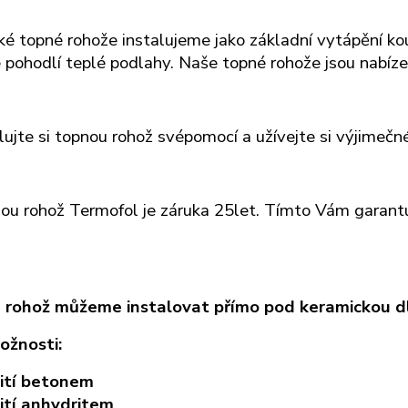
cké topné rohože instalujeme jako základní vytápění ko
 pohodlí teplé podlahy. Naše topné rohože
jsou nabíz
lujte si topnou rohož svépomocí a užívejte si výjimeč
ou rohož Termofol je záruka 25let. Tímto Vám garantuj
rohož můžeme instalovat přímo pod keramickou dla
ožnosti:
lití betonem
lití anhydritem