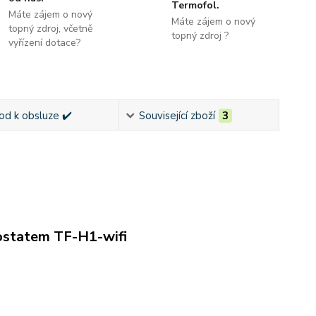
Termofol.
Máte zájem o nový
Máte zájem o nový
topný zdroj, včetně
topný zdroj ?
vyřízení dotace?
od k obsluze ✔️
Související zboží
3
ostatem TF-H1-wifi