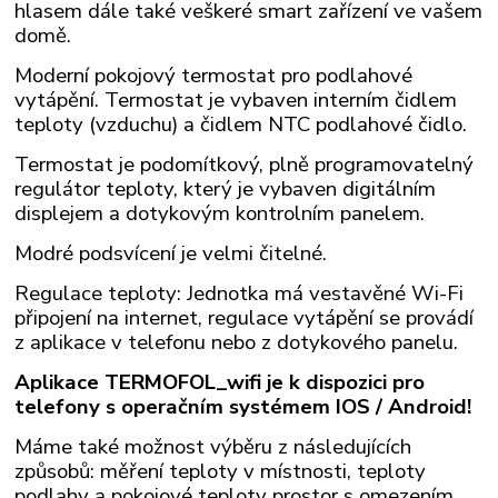
hlasem dále také veškeré smart zařízení ve vašem
domě.
Moderní pokojový termostat pro podlahové
vytápění. Termostat je vybaven interním čidlem
teploty (vzduchu) a čidlem NTC podlahové čidlo.
Termostat je podomítkový, plně programovatelný
regulátor teploty, který je vybaven digitálním
displejem a dotykovým kontrolním panelem.
Modré podsvícení je velmi čitelné.
Regulace teploty: Jednotka má vestavěné Wi-Fi
připojení na internet, regulace vytápění se provádí
z aplikace v telefonu nebo z dotykového panelu.
Aplikace TERMOFOL_wifi je k dispozici pro
telefony s operačním systémem IOS
/ Android!
Máme také možnost výběru z následujících
způsobů: měření teploty v místnosti, teploty
podlahy a pokojové teploty prostor s omezením