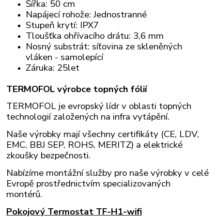
Šířka: 50 cm
Napájecí rohože: Jednostranné
Stupeň krytí: IPX7
Tloušťka ohřívacího drátu: 3,6 mm
Nosný substrát: síťovina ze skleněných
vláken - samolepící
Záruka: 25let
TERMOFOL výrobce topných fólií
TERMOFOL je evropský lídr v oblasti topných
technologií založených na infra vytápění.
Naše výrobky mají všechny certifikáty (CE, LDV,
EMC, BBJ SEP, ROHS, MERITZ) a elektrické
zkoušky bezpečnosti.
Nabízíme montážní služby pro naše výrobky v celé
Evropě prostřednictvím specializovaných
montérů.
Pokojový Termostat TF-H1-wifi