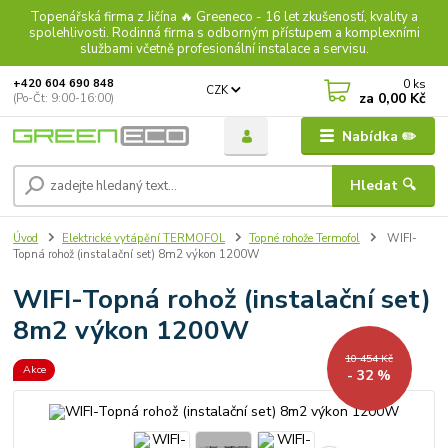
Topenářská firma z Jičína 🔥 Greeneco - 16 let zkušeností, kvality a
spolehlivosti. Rodinná firma s odborným přístupem a komplexními
službami včetně profesionální instalace a servisu.
0
ks
+420 604 690 848
CZK
za
0,00 Kč
(Po-Čt: 9:00-16:00)
Nabídka ✏️
Hledat 🔍
Úvod
Elektrické vytápění TERMOFOL
Topné rohože Termofol
WIFI-
Topná rohož (instalační set) 8m2 výkon 1200W
WIFI-Topná rohož (instalační set)
8m2 výkon 1200W
10 454 Kč
Akce
- 32 %