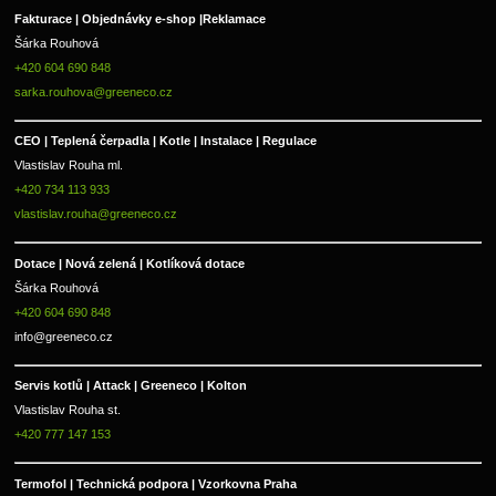
Fakturace | 
Objednávky e-shop |
Reklamace
Šárka Rouhová
+420 604 690 848
sarka.rouhova@greeneco.cz
CEO | Teplená čerpadla | Kotle | Instalace | Regulace
Vlastislav Rouha ml.
+420 734 113 933
vlastislav.rouha@greeneco.cz
Dotace | Nová zelená | Kotlíková dotace
Šárka Rouhová
+420 604 690 848
info@greeneco.cz
Servis kotlů | Attack | Greeneco | Kolton  
Vlastislav Rouha st.
+420 777 147 153
Termofol | Technická podpora | Vzorkovna Praha