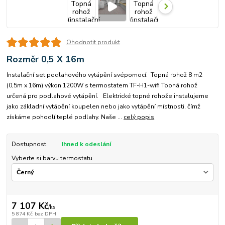
Ohodnotit produkt
Rozměr 0,5 X 16m
Instalační set podlahového vytápění svépomocí. Topná rohož 8 m2
(0,5m x 16m) výkon 1200W s termostatem TF-H1-wifi Topná rohož
určená pro podlahové vytápění. Elektrické topné rohože instalujeme
jako základní vytápění koupelen nebo jako vytápění místnosti, čímž
získáme pohodlí teplé podlahy. Naše ...
celý popis
Dostupnost
Ihned k odeslání
Vyberte si barvu termostatu
7 107 Kč
/
ks
5 874 Kč
bez DPH