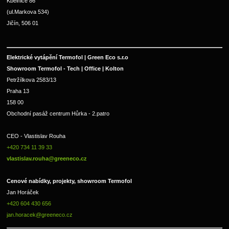
Kbelnice 86
(ul.Markova 534)
Jičín, 506 01
Elektrické vytápění Termofol | Green Eco s.r.o
Showroom Termofol - Tech | Office | Kolton
Petržílkova 2583/13
Praha 13
158 00
Obchodní pasáž centrum Hůrka - 2.patro
CEO - Vlastislav Rouha 
+420 734 11 39 33 
vlastislav.rouha@greeneco.cz
Cenové nabídky, projekty, showroom Termofol 
Jan Horáček
+420 604 430 656
jan.horacek@greeneco.cz