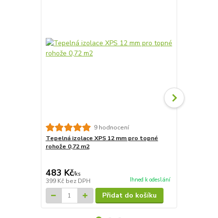
9 hodnocení
Tepelná izolace XPS 12 mm pro topné
Tepelná izo
rohože 0,72 m2
rohože 7,2m
4 827 Kč
Ušetříte 835
483 Kč
3 992 Kč
/
ks
Ihned k odeslání
399 Kč
bez DPH
3 299 Kč
bez
Přidat do košíku