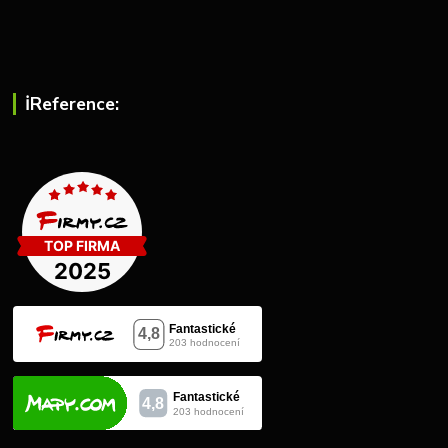
ℹ︎Reference: