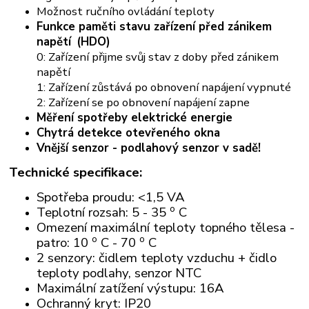
Možnost ručního ovládání teploty
Funkce paměti stavu zařízení před zánikem
napětí
(HDO)
0: Zařízení přijme svůj stav z doby před zánikem
napětí
1: Zařízení zůstává po obnovení napájení vypnuté
2: Zařízení se po obnovení napájení zapne
Měření spotřeby elektrické energie
Chytrá detekce otevřeného okna
Vnější senzor - podlahový senzor v sadě!
Technické specifikace:
Spotřeba proudu: <1,5 VA
o
Teplotní rozsah: 5 - 35
C
Omezení maximální teploty topného tělesa -
o
o
patro: 10
C - 70
C
2 senzory: čidlem teploty vzduchu + čidlo
teploty podlahy, senzor NTC
Maximální zatížení výstupu: 16A
Ochranný kryt: IP20