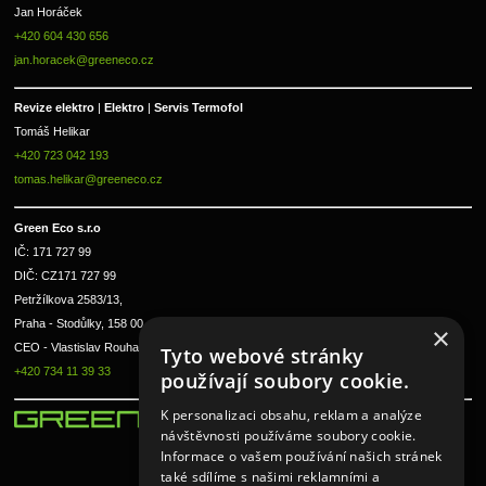
Jan Horáček
+420 604 430 656
jan.horacek@greeneco.cz
Revize elektro 
|
 Elektro 
|
 Servis Termofol 
Tomáš Helikar
+420 723 042 193
tomas.helikar@greeneco.cz
Green Eco s.r.o 
IČ: 171 727 99      
DIČ: CZ171 727 99
Petržílkova 2583/13, 
Praha - Stodůlky, 158 00 
×
CEO - Vlastislav Rouha ml.
Tyto webové stránky
+420 734 11 39 33
používají soubory cookie.
K personalizaci obsahu, reklam a analýze
návštěvnosti používáme soubory cookie.
Informace o vašem používání našich stránek
také sdílíme s našimi reklamními a