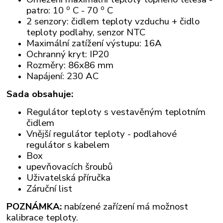
o
o
patro: 10
C - 70
C
2 senzory: čidlem teploty vzduchu + čidlo
teploty podlahy, senzor NTC
Maximální zatížení výstupu: 16A
Ochranný kryt: IP20
Rozměry: 86x86 mm
Napájení: 230 AC
Sada obsahuje:
Regulátor teploty s vestavěným teplotním
čidlem
Vnější regulátor teploty - podlahové
regulátor s kabelem
Box
upevňovacích šroubů
Uživatelská příručka
Záruční list
POZNÁMKA:
nabízené zařízení má možnost
kalibrace teploty.