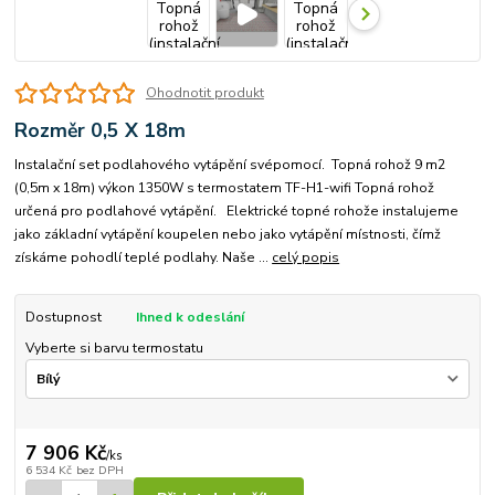
Ohodnotit produkt
Rozměr 0,5 X 18m
Instalační set podlahového vytápění svépomocí. Topná rohož 9 m2
(0,5m x 18m) výkon 1350W s termostatem TF-H1-wifi Topná rohož
určená pro podlahové vytápění. Elektrické topné rohože instalujeme
jako základní vytápění koupelen nebo jako vytápění místnosti, čímž
získáme pohodlí teplé podlahy. Naše ...
celý popis
Dostupnost
Ihned k odeslání
Vyberte si barvu termostatu
7 906 Kč
/
ks
6 534 Kč
bez DPH