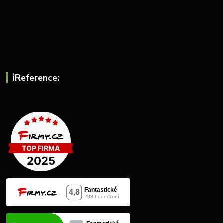
ℹ︎Reference: