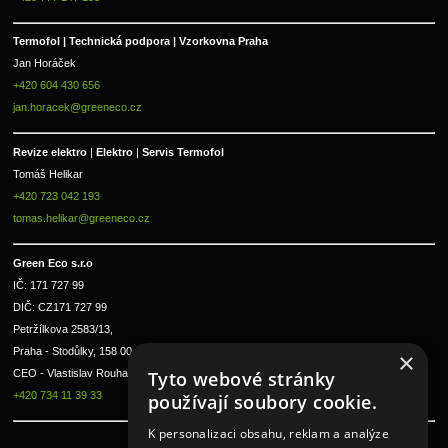
Termofol | Technická podpora | Vzorkovna Praha
Jan Horáček
+420 604 430 656
jan.horacek@greeneco.cz
Revize elektro 
|
 Elektro 
|
 Servis Termofol 
Tomáš Helikar
+420 723 042 193
tomas.helikar@greeneco.cz
Green Eco s.r.o 
IČ: 171 727 99      
DIČ: CZ171 727 99
Petržílkova 2583/13, 
Praha - Stodůlky, 158 00 
×
CEO - Vlastislav Rouha ml.
Tyto webové stránky
+420 734 11 39 33
používají soubory cookie.
K personalizaci obsahu, reklam a analýze