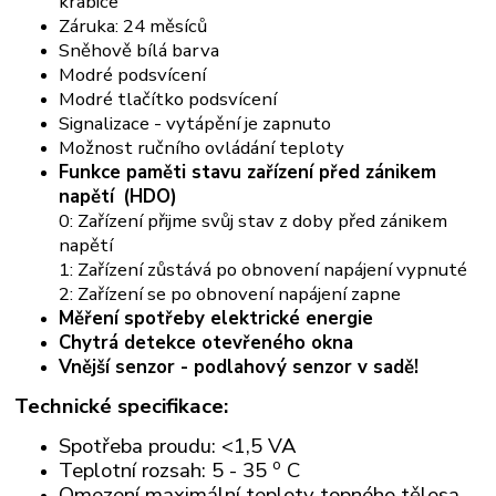
krabice
Záruka: 24 měsíců
Sněhově bílá barva
Modré podsvícení
Modré tlačítko podsvícení
Signalizace - vytápění je zapnuto
Možnost ručního ovládání teploty
Funkce paměti stavu zařízení před zánikem
napětí
(HDO)
0: Zařízení přijme svůj stav z doby před zánikem
napětí
1: Zařízení zůstává po obnovení napájení vypnuté
2: Zařízení se po obnovení napájení zapne
Měření spotřeby elektrické energie
Chytrá detekce otevřeného okna
Vnější senzor - podlahový senzor v sadě!
Technické specifikace:
Spotřeba proudu: <1,5 VA
o
Teplotní rozsah: 5 - 35
C
Omezení maximální teploty topného tělesa -