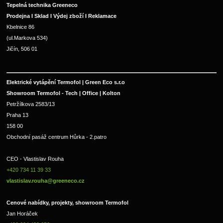
Tepelná technika Greeneco
Prodejna I Sklad I Výdej zboží I Reklamace
Kbelnice 86
(ul.Markova 534)
Jičín, 506 01
Elektrické vytápění Termofol | Green Eco s.r.o
Showroom Termofol - Tech | Office | Kolton
Petržílkova 2583/13
Praha 13
158 00
Obchodní pasáž centrum Hůrka - 2.patro
CEO - Vlastislav Rouha 
+420 734 11 39 33 
vlastislav.rouha@greeneco.cz
Cenové nabídky, projekty, showroom Termofol 
Jan Horáček