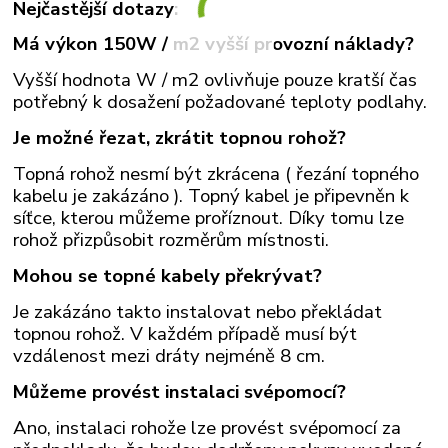
Nejčastější dotazy:
Má výkon 150W / m2 vyšší provozní náklady?
Vyšší hodnota W / m2 ovlivňuje pouze kratší čas
potřebný k dosažení požadované teploty podlahy.
Je možné řezat, zkrátit topnou rohož?
Topná rohož nesmí být zkrácena ( řezání topného
kabelu je zakázáno ). Topný kabel je připevněn k
síťce, kterou můžeme proříznout. Díky tomu lze
rohož přizpůsobit rozměrům místnosti.
Mohou se topné kabely překrývat?
Je zakázáno takto instalovat nebo překládat
topnou rohož. V každém případě musí být
vzdálenost mezi dráty nejméně 8 cm.
Můžeme provést instalaci svépomocí?
Ano, instalaci rohože lze provést svépomocí za