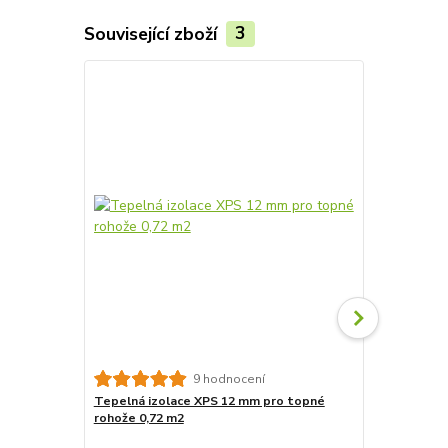
Související zboží
3
Akce
9 hodnocení
Tepelná izolace XPS 12 mm pro topné
Tepelná izo
rohože 0,72 m2
rohože 7,2m
4 827 Kč