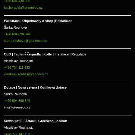
+420 604 430 656
jan.horacek@greeneco.cz
Fakturace | 
Objednávky e-shop |
Reklamace
Šárka Rouhová
+420 604 690 848
sarka.rouhova@greeneco.cz
CEO | Teplená čerpadla | Kotle | Instalace | Regulace
Vlastislav Rouha ml.
+420 734 113 933
vlastislav.rouha@greeneco.cz
Dotace | Nová zelená | Kotlíková dotace
Šárka Rouhová
+420 604 690 848
info@greeneco.cz
Servis kotlů | Attack | Greeneco | Kolton  
Vlastislav Rouha st.
+420 777 147 153