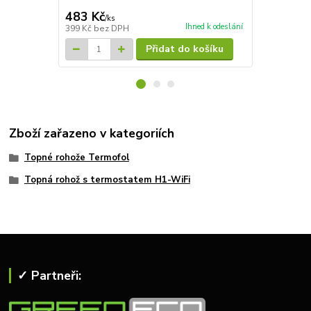
Ušetříte 835
483 Kč
3 992 Kč
/
ks
Ihned k odeslání
399 Kč
bez DPH
3 299 Kč
bez
Přidat do košíku
Zboží zařazeno v kategoriích
Topné rohože Termofol
Topná rohož s termostatem H1-WiFi
✓ Partneři: