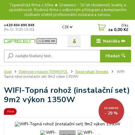
Topenářská firma z Jičína 🔥 Greeneco - 16 let zkušeností, kvality a
spolehlivosti. Rodinná firma s odborným přístupem a komplexními
službami včetně profesionální instalace a servisu.
0
ks
+420 604 690 848
CZK
za
0,00 Kč
(Po-Čt: 9:00-16:00)
Nabídka ✏️
Hledat 🔍
Úvod
Elektrické vytápění TERMOFOL
Topné rohože Termofol
WIFI-
Topná rohož (instalační set) 9m2 výkon 1350W
WIFI-Topná rohož (instalační set)
9m2 výkon 1350W
11 166 Kč
Akce
- 29 %