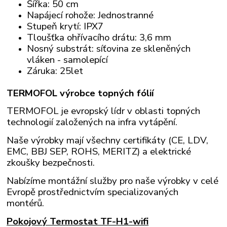
Šířka: 50 cm
Napájecí rohože: Jednostranné
Stupeň krytí: IPX7
Tloušťka ohřívacího drátu: 3,6 mm
Nosný substrát: síťovina ze skleněných
vláken - samolepící
Záruka: 25let
TERMOFOL výrobce topných fólií
TERMOFOL je evropský lídr v oblasti topných
technologií založených na infra vytápění.
Naše výrobky mají všechny certifikáty (CE, LDV,
EMC, BBJ SEP, ROHS, MERITZ) a elektrické
zkoušky bezpečnosti.
Nabízíme montážní služby pro naše výrobky v celé
Evropě prostřednictvím specializovaných
montérů.
Pokojový Termostat TF-H1-wifi