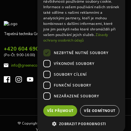
návštěvnosti používáme soubory cookie.
Informace o vašem používání našich stránek
také sdílíme s našimi reklamními a
analytickými partnery, kteří je mohou
kombinovat s dalšími informacemi, které
jste jim poskytli nebo které shromáždili při
Tepelná technika Greeneco
vašem používání jejich služeb.
Zásady
ochrany osobních údajů
+420 604 690 848
NEZBYTNĚ NUTNÉ SOUBORY
(Po-Čt: 9:00-16:00)
VÝKONOVÉ SOUBORY
info@greeneco.cz
SOUBORY CÍLENÍ
FUNKČNÍ SOUBORY
NEZAŘAZENÉ SOUBORY
Upravit sběr cookies.
VŠE PŘIJMOUT
VŠE ODMÍTNOUT
💚 Copyright © 2010 | Tepelná technika Greeneco s.r.o 💚
ZOBRAZIT PODROBNOSTI
Vytvořeno na
Eshop-rychle.cz