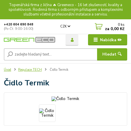
Topenářská firma z Jičína 🔥 Greeneco - 16 let zkušeností, kvality a
spolehlivosti. Rodinná firma s odborným přístupem a komplexními
službami včetně profesionální instalace a servisu.
0
ks
+420 604 690 848
CZK
za
0,00 Kč
(Po-Čt: 9:00-16:00)
Nabídka ✏️
Hledat 🔍
Úvod
Regulace TECH
Čidlo Termik
Čidlo Termik