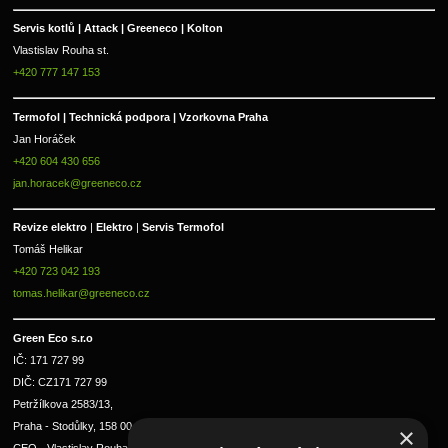
Servis kotlů | Attack | Greeneco | Kolton  
Vlastislav Rouha st.
+420 777 147 153
Termofol | Technická podpora | Vzorkovna Praha
Jan Horáček
+420 604 430 656
jan.horacek@greeneco.cz
Revize elektro 
|
 Elektro 
|
 Servis Termofol 
Tomáš Helikar
+420 723 042 193
tomas.helikar@greeneco.cz
Green Eco s.r.o 
IČ: 171 727 99      
DIČ: CZ171 727 99
Petržílkova 2583/13, 
Praha - Stodůlky, 158 00 
×
CEO - Vlastislav Rouha ml.