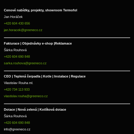
Cenové nabídky, projekty, showroom Termofol 
Jan Horáček
+420 604 430 656
jan.horacek@greeneco.cz
Fakturace | 
Objednávky e-shop |
Reklamace
Šárka Rouhová
+420 604 690 848
sarka.rouhova@greeneco.cz
CEO | Teplená čerpadla | Kotle | Instalace | Regulace
Vlastislav Rouha ml.
+420 734 113 933
vlastislav.rouha@greeneco.cz
Dotace | Nová zelená | Kotlíková dotace
Šárka Rouhová
+420 604 690 848
info@greeneco.cz