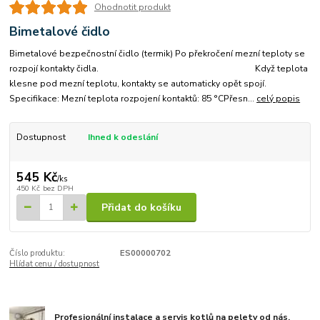
Ohodnotit produkt
Bimetalové čidlo
Bimetalové bezpečnostní čidlo (termik) Po překročení mezní teploty se
rozpojí kontakty čidla. Když teplota
klesne pod mezní teplotu, kontakty se automaticky opět spojí.
Specifikace: Mezní teplota rozpojení kontaktů: 85 °CPřesn...
celý popis
Dostupnost
Ihned k odeslání
545 Kč
/
ks
450 Kč
bez DPH
Přidat do košíku
Číslo produktu:
ES00000702
Hlídat cenu / dostupnost
Profesionální instalace a servis kotlů na pelety od nás.