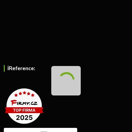
ℹ︎Reference: