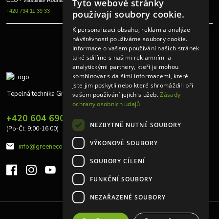
Tyto webové stránky
+420 734 11 39 33
používají soubory cookie.
K personalizaci obsahu, reklam a analýze
návštěvnosti používáme soubory cookie.
Informace o vašem používání našich stránek
také sdílíme s našimi reklamními a
analytickými partnery, kteří je mohou
kombinovat s dalšími informacemi, které
jste jim poskytli nebo které shromáždili při
Tepelná technika Greeneco
vašem používání jejich služeb.
Zásady
ochrany osobních údajů
+420 604 690 848
NEZBYTNĚ NUTNÉ SOUBORY
(Po-Čt: 9:00-16:00)
VÝKONOVÉ SOUBORY
info@greeneco.cz
SOUBORY CÍLENÍ
FUNKČNÍ SOUBORY
NEZAŘAZENÉ SOUBORY
Upravit sběr cookies.