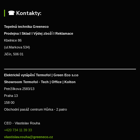
☎︎ Kontakty:
Tepelná technika Greeneco
Prodejna I Sklad I Výdej zboží I Reklamace
Kbelnice 86
(ul.Markova 534)
Jičín, 506 01
Elektrické vytápění Termofol | Green Eco s.r.o
Showroom Termofol - Tech | Office | Kolton
Petržílkova 2583/13
Praha 13
158 00
Obchodní pasáž centrum Hůrka - 2.patro
CEO - Vlastislav Rouha 
+420 734 11 39 33 
vlastislav.rouha@greeneco.cz