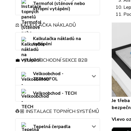
Anh
Termofol (stěnové nebo
Lep
stropní vytápění)
Pod
⚖️ KALKULAČKA NÁKLADŮ
Kalkulačka nákladů na
vytápění
💼 VELKOOBCHODNÍ SEKCE B2B
Velkoobchod -
TERMOFOL
Velkoobchod - TECH
Je třeba
bezpečné
👷🏼 INSTALACE TOPNÝCH SYSTÉMŮ
Vlevo oz
Tepelná čerpadla