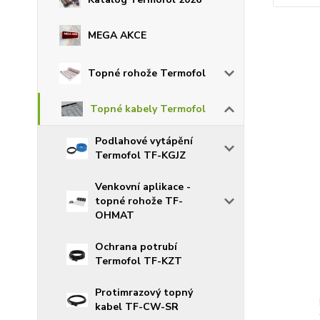
MEGA AKCE
Topné rohože Termofol
Topné kabely Termofol
Podlahové vytápění
Termofol TF-KGJZ
Venkovní aplikace -
topné rohože TF-
OHMAT
Ochrana potrubí
Termofol TF-KZT
Protimrazový topný
kabel TF-CW-SR