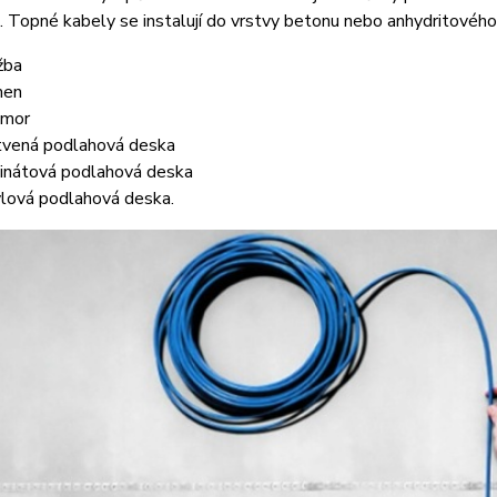
 Topné kabely se instalují do vrstvy betonu nebo anhydritového 
žba
men
amor
tvená podlahová deska
inátová podlahová deska
ylová podlahová deska.