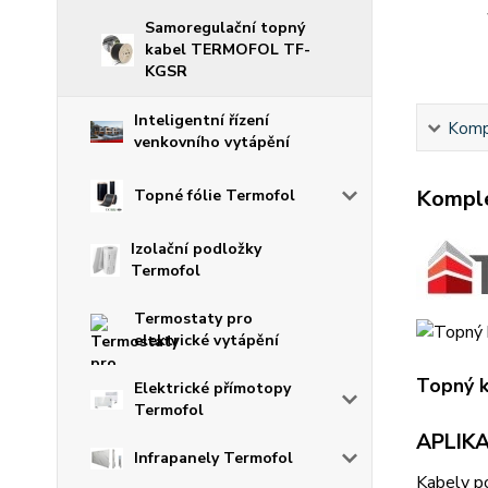
Samoregulační topný
kabel TERMOFOL TF-
KGSR
Inteligentní řízení
Kompl
venkovního vytápění
Komple
Topné fólie Termofol
Izolační podložky
Termofol
Termostaty pro
elektrické vytápění
Topný k
Elektrické přímotopy
Termofol
APLIKA
Infrapanely Termofol
Kabely p