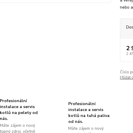
a veře
nebo a
Dos
2 
2 4
Číslo p
Hlídat 
Profesionální
Profesionální
instalace a servis
instalace a servis
kotlů na pelety od
kotlů na tuhá paliva
nás.
od nás.
Máte zájem o nový
Máte zájem o nový
topný zdroj, včetně