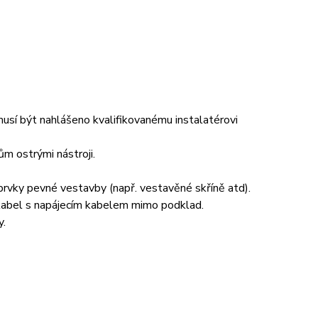
usí být nahlášeno kvalifikovanému instalatérovi
m ostrými nástroji.
prvky pevné vestavby (např. vestavěné skříně atd).
 kabel s napájecím kabelem mimo podklad.
y.