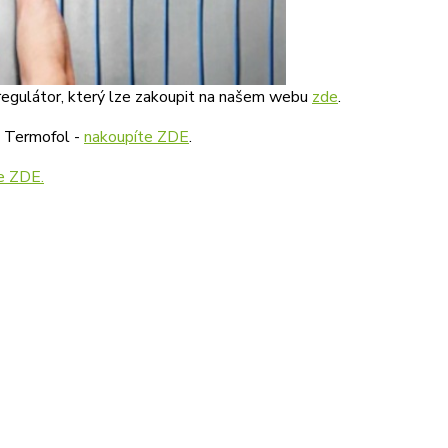
egulátor, který lze zakoupit na našem webu
zde
.
i Termofol -
nakoupíte ZDE
.
e ZDE.