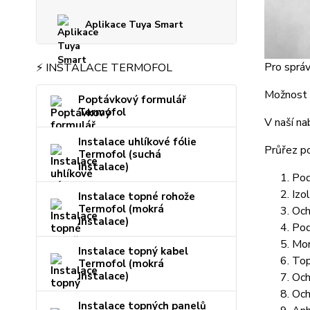
Aplikace Tuya Smart
Pro správ
⚡ INSTALACE TERMOFOL
Možnost i
Poptávkový formulář
Termofol
V naší na
Instalace uhlíkové fólie
Průřez p
Termofol (suchá
instalace)
Pod
Izo
Instalace topné rohože
Termofol (mokrá
Och
instalace)
Pod
Mon
Instalace topný kabel
Top
Termofol (mokrá
instalace)
Och
Och
Instalace topných panelů