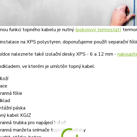
nou funkci topného kabelu je nutný
(pokojový termostat)
termor
nstalace na XPS polystyren, doporučujeme použít separační fóli
bídce naleznete také izolační desky XPS - 6 a 12 mm -
nakoupít
odkladem, ve kterém je umístěn topný kabel:
loží
lace
ranná fólie
klad
tážní páska
ný kabel KGJZ
ranná trubka pro napájecí kabel
ranná manžeta snímače teploty podlahy