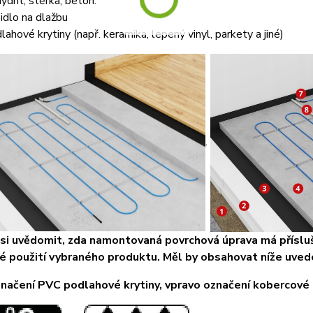
ydrit, stěrka, beton.
idlo na dlažbu
lahové krytiny (např. keramika, lepený vinyl, parkety a jiné)
.
 si uvědomit, zda namontovaná povrchová úprava má přísluš
 použití vybraného produktu. Měl by obsahovat níže uved
načení PVC podlahové krytiny, vpravo označení kobercové 