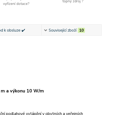
topný zdroj ?
vyřízení dotace?
d k obsluze ✔️
Související zboží
10
0 m a výkonu 10 W/m
ní podlahové vytápění v obytných a veřejných