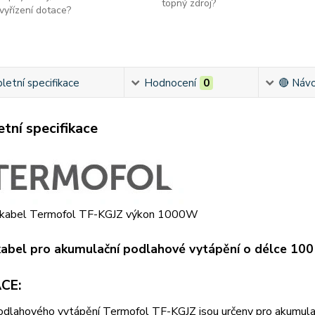
topný zdroj?
vyřízení dotace?
etní specifikace
Hodnocení
0
🔴 Návo
tní specifikace
abel pro akumulační podlahové vytápění o délce 10
CE:
odlahového vytápění Termofol TF-KGJZ jsou určeny pro akumulač