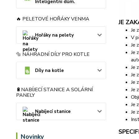
Inteligentní dům.
🔥 PELETOVÉ HOŘÁKY VENMA
JE ZA
Je 
Hořáky na pelety
V p
Je 
Je 
🔩 NÁHRADNÍ DÍLY PRO KOTLE
aut
Je 
Díly na kotle
Je 
Je 
Je 
🔋NABÍJECÍ STANICE A SOLÁRNÍ
PANELY
Obj
Je 
Nabíjecí stanice
Je 
Ins
SPECIF
Novinky