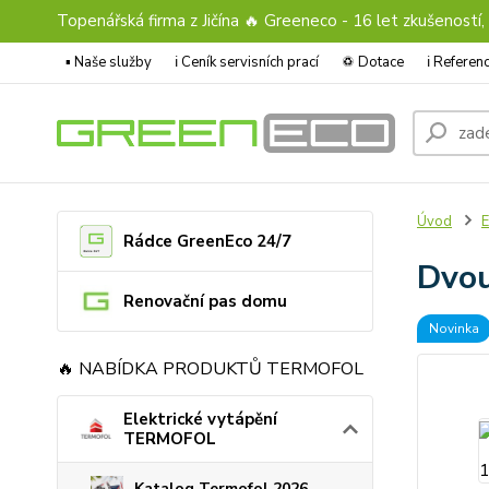
Topenářská firma z Jičína 🔥 Greeneco - 16 let zkušeností,
▪️ Naše služby
ℹ︎ Ceník servisních prací
♽ Dotace
ℹ︎ Refere
Úvod
E
Rádce GreenEco 24/7
Dvou
Renovační pas domu
Novinka
🔥 NABÍDKA PRODUKTŮ TERMOFOL
Elektrické vytápění
TERMOFOL
Katalog Termofol 2026