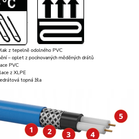
.
lak z tepelně odolného PVC
nění – oplet z pocínovaných měděných drátů
lace PVC
lace z XLPE
edrátová topná žíla