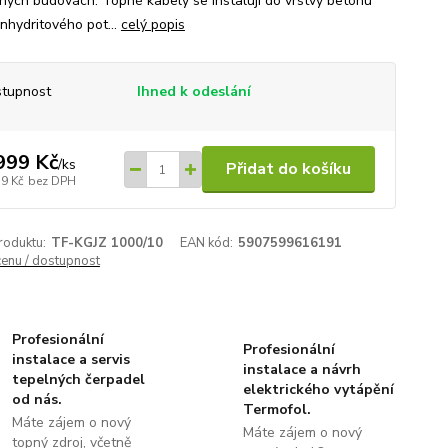
jných budovách. Topné kabely se instalují do vrstvy betonu
nhydritového pot...
celý popis
tupnost
Ihned k odeslání
999 Kč
/
ks
Přidat do košíku
79 Kč
bez DPH
roduktu:
TF-KGJZ 1000/10
EAN kód:
5907599616191
cenu / dostupnost
Profesionální
Profesionální
instalace a servis
instalace a návrh
tepelných čerpadel
elektrického vytápění
od nás.
Termofol.
Máte zájem o nový
Máte zájem o nový
topný zdroj, včetně