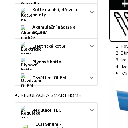
Kotle na uhlí, dřevo a
pelety
Akumulační nádrže a
bojlery
Pov
Elektrické kotle
Stí
Izo
Plynové kotle
Izo
Víc
Osvětlení OLEM
📲 REGULACE A SMARTHOME
Regulace TECH
TECH Sinum -