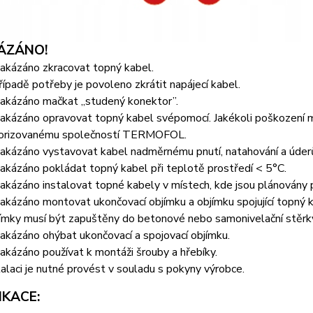
KÁZÁNO!
zakázáno zkracovat topný kabel.
řípadě potřeby je povoleno zkrátit napájecí kabel.
zakázáno mačkat „studený konektor”.
zakázáno opravovat topný kabel svépomocí. Jakékoli poškození m
orizovanému společností TERMOFOL.
zakázáno vystavovat kabel nadměrnému pnutí, natahování a úderů
zakázáno pokládat topný kabel při teplotě prostředí < 5°C.
zakázáno instalovat topné kabely v místech, kde jsou plánovány 
zakázáno montovat ukončovací objímku a objímku spojující topný
ímky musí být zapuštěny do betonové nebo samonivelační stěrk
zakázáno ohýbat ukončovací a spojovací objímku.
zakázáno používat k montáži šrouby a hřebíky.
talaci je nutné provést v souladu s pokyny výrobce.
IKACE: