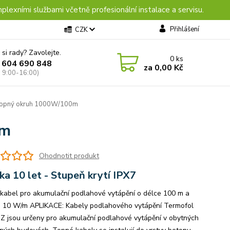
plexními službami včetně profesionální instalace a servisu.
Přihlášení
CZK
 si rady? Zavolejte.
0
ks
 604 690 848
za
0,00 Kč
: 9:00-16:00)
topný okruh 1000W/100m
0m
Ohodnotit produkt
ka 10 let - Stupeň krytí IPX7
kabel pro akumulační podlahové vytápění o délce 100 m a
 10 W/m APLIKACE: Kabely podlahového vytápění Termofol
Z jsou určeny pro akumulační podlahové vytápění v obytných