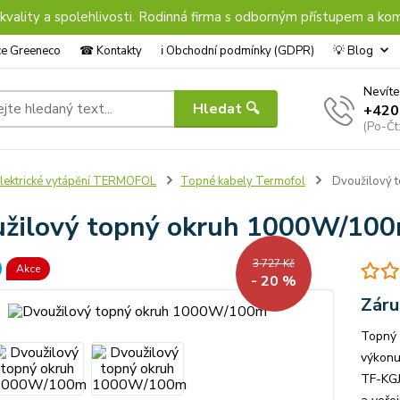
 kvality a spolehlivosti. Rodinná firma s odborným přístupem a kom
nce Greeneco
☎︎ Kontakty
ℹ︎ Obchodní podmínky (GDPR)
💡 Blog
Nevíte
Hledat 🔍
+420
(Po-Čt
lektrické vytápění TERMOFOL
Topné kabely Termofol
Dvoužilový 
žilový topný okruh 1000W/10
3 727 Kč
Akce
- 20 %
Záru
Topný 
výkonu
TF-KGJ