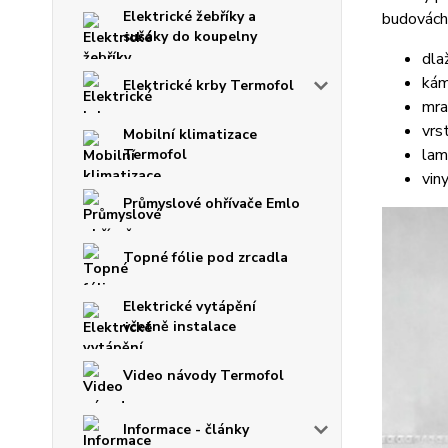
Elektrické žebříky a
budovách.
sušáky do koupelny
dla
ká
Elektrické krby Termofol
mr
vrs
Mobilní klimatizace
lam
Termofol
vin
Průmyslové ohřívače Emlo
Topné fólie pod zrcadla
Elektrické vytápění
včetně instalace
Video návody Termofol
Informace - články