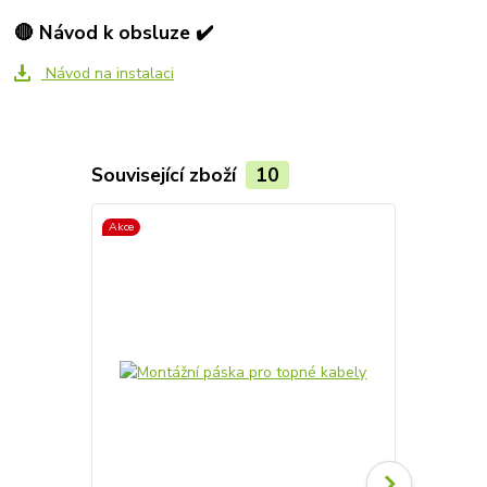
🔴 Návod k obsluze ✔️
Návod na instalaci
Související zboží
10
Akce
Akce