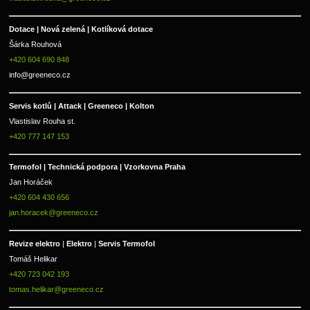
Dotace | Nová zelená | Kotlíková dotace
Šárka Rouhová
+420 604 690 848
info@greeneco.cz
Servis kotlů | Attack | Greeneco | Kolton  
Vlastislav Rouha st.
+420 777 147 153
Termofol | Technická podpora | Vzorkovna Praha
Jan Horáček
+420 604 430 656
jan.horacek@greeneco.cz
Revize elektro 
|
 Elektro 
|
 Servis Termofol 
Tomáš Helikar
+420 723 042 193
tomas.helikar@greeneco.cz