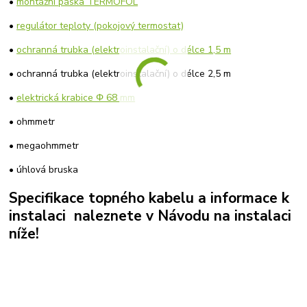
•
montážní páska TERMOFOL
•
regulátor teploty (pokojový termostat)
•
ochranná trubka (elektroinstalační) o délce 1,5 m
• ochranná trubka (elektroinstalační) o délce 2,5 m
•
elektrická krabice Φ 68 mm
• ohmmetr
• megaohmmetr
• úhlová bruska
Specifikace topného kabelu a informace k
instalaci naleznete v Návodu na instalaci
níže!