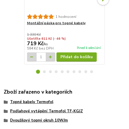
1 hodnocení
Montážní páska pro topné kabely
Tepelná izo
rohože 7,2m
1 330 Kč
4 827 Kč
Ušetříte 611 Kč
(- 46 %)
Ušetříte 835
719 Kč
3 992 Kč
/
ks
Ihned k odeslání
594 Kč
bez DPH
3 299 Kč
bez
Přidat do košíku
Zboží zařazeno v kategoriích
Topné kabely Termofol
Podlahové vytápění Termofol TF-KGJZ
Dvoužilový topný okruh 10W/m