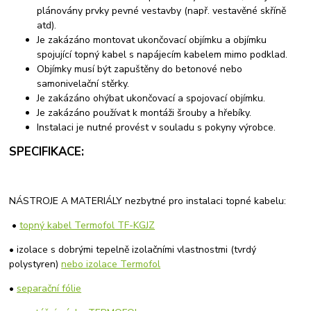
plánovány prvky pevné vestavby (např. vestavěné skříně
atd).
Je zakázáno montovat ukončovací objímku a objímku
spojující topný kabel s napájecím kabelem mimo podklad.
Objímky musí být zapuštěny do betonové nebo
samonivelační stěrky.
Je zakázáno ohýbat ukončovací a spojovací objímku.
Je zakázáno používat k montáži šrouby a hřebíky.
Instalaci je nutné provést v souladu s pokyny výrobce.
SPECIFIKACE:
NÁSTROJE A MATERIÁLY nezbytné pro instalaci topné kabelu:
•
topný kabel Termofol TF-KGJZ
• izolace s dobrými tepelně izolačními vlastnostmi (tvrdý
polystyren)
nebo izolace Termofol
•
separační fólie