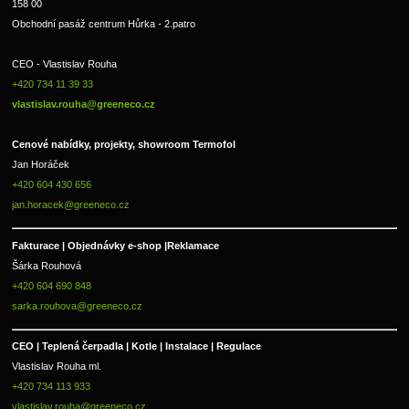
158 00
Obchodní pasáž centrum Hůrka - 2.patro
CEO - Vlastislav Rouha 
+420 734 11 39 33 
vlastislav.rouha@greeneco.cz
Cenové nabídky, projekty, showroom Termofol 
Jan Horáček
+420 604 430 656
jan.horacek@greeneco.cz
Fakturace | 
Objednávky e-shop |
Reklamace
Šárka Rouhová
+420 604 690 848
sarka.rouhova@greeneco.cz
CEO | Teplená čerpadla | Kotle | Instalace | Regulace
Vlastislav Rouha ml.
+420 734 113 933
vlastislav.rouha@greeneco.cz