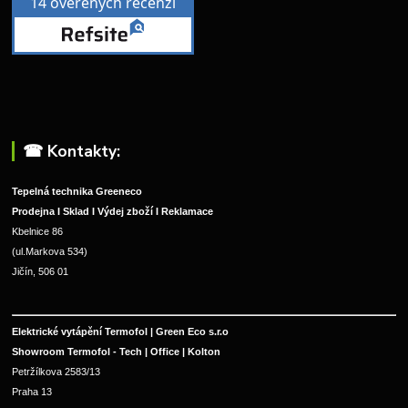
☎︎ Kontakty:
Tepelná technika Greeneco
Prodejna I Sklad I Výdej zboží I Reklamace
Kbelnice 86
(ul.Markova 534)
Jičín, 506 01
Elektrické vytápění Termofol | Green Eco s.r.o
Showroom Termofol - Tech | Office | Kolton
Petržílkova 2583/13
Praha 13