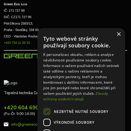
Green Eco s.r.o 
IČ: 171 727 99      
DIČ: CZ171 727 99
Petržílkova 2583/13, 
Praha - Stodůlky, 158 00 
×
CEO - Vlastislav Rouha ml.
Tyto webové stránky
+420 734 11 39 33
používají soubory cookie.
K personalizaci obsahu, reklam a analýze
návštěvnosti používáme soubory cookie.
Informace o vašem používání našich stránek
také sdílíme s našimi reklamními a
analytickými partnery, kteří je mohou
kombinovat s dalšími informacemi, které
jste jim poskytli nebo které shromáždili při
Tepelná technika Greeneco
vašem používání jejich služeb.
Zásady
ochrany osobních údajů
+420 604 690 848
NEZBYTNĚ NUTNÉ SOUBORY
(Po-Čt: 9:00-16:00)
VÝKONOVÉ SOUBORY
info@greeneco.cz