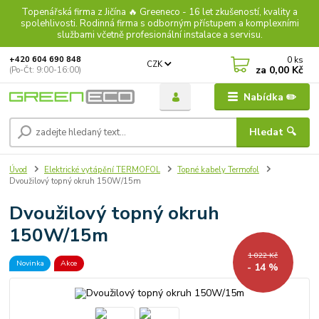
Topenářská firma z Jičína 🔥 Greeneco - 16 let zkušeností, kvality a
spolehlivosti. Rodinná firma s odborným přístupem a komplexními
službami včetně profesionální instalace a servisu.
0
ks
+420 604 690 848
CZK
za
0,00 Kč
(Po-Čt: 9:00-16:00)
Nabídka ✏️
Hledat 🔍
Úvod
Elektrické vytápění TERMOFOL
Topné kabely Termofol
Dvoužilový topný okruh 150W/15m
Dvoužilový topný okruh
150W/15m
1 022 Kč
Novinka
Akce
- 14 %