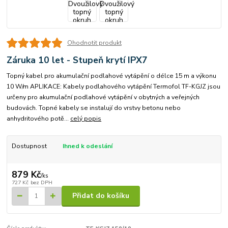
Ohodnotit produkt
Záruka 10 let - Stupeň krytí IPX7
Topný kabel pro akumulační podlahové vytápění o délce 15 m a výkonu
10 W/m APLIKACE: Kabely podlahového vytápění Termofol TF-KGJZ jsou
určeny pro akumulační podlahové vytápění v obytných a veřejných
budovách. Topné kabely se instalují do vrstvy betonu nebo
anhydritového potě...
celý popis
Dostupnost
Ihned k odeslání
879 Kč
/
ks
727 Kč
bez DPH
Přidat do košíku