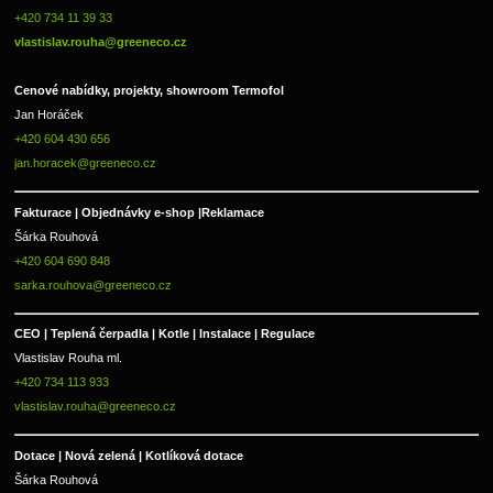
+420 734 11 39 33 
vlastislav.rouha@greeneco.cz
Cenové nabídky, projekty, showroom Termofol 
Jan Horáček
+420 604 430 656
jan.horacek@greeneco.cz
Fakturace | 
Objednávky e-shop |
Reklamace
Šárka Rouhová
+420 604 690 848
sarka.rouhova@greeneco.cz
CEO | Teplená čerpadla | Kotle | Instalace | Regulace
Vlastislav Rouha ml.
+420 734 113 933
vlastislav.rouha@greeneco.cz
Dotace | Nová zelená | Kotlíková dotace
Šárka Rouhová