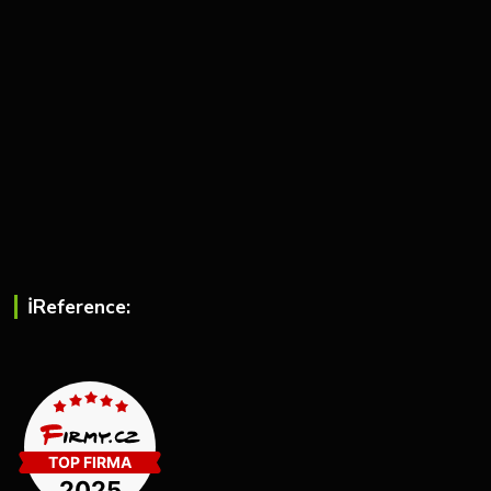
ℹ︎Reference: