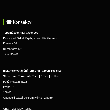
☎︎ Kontakty:
Tepelná technika Greeneco
Prodejna I Sklad I Výdej zboží I Reklamace
Kbelnice 86
(ul.Markova 534)
Jičín, 506 01
Elektrické vytápění Termofol | Green Eco s.r.o
Showroom Termofol - Tech | Office | Kolton
Petržílkova 2583/13
Praha 13
158 00
Obchodní pasáž centrum Hůrka - 2.patro
CEO - Vlastislav Rouha 