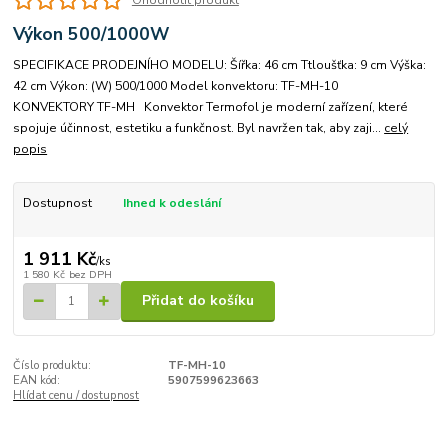
Výkon 500/1000W
SPECIFIKACE PRODEJNÍHO MODELU: Šířka: 46 cm Ttloušťka: 9 cm Výška:
42 cm Výkon: (W) 500/1000 Model konvektoru: TF-MH-10
KONVEKTORY TF-MH Konvektor Termofol je moderní zařízení, které
spojuje účinnost, estetiku a funkčnost. Byl navržen tak, aby zaji...
celý
popis
Dostupnost
Ihned k odeslání
1 911 Kč
/
ks
1 580 Kč
bez DPH
Přidat do košíku
Číslo produktu:
TF-MH-10
EAN kód:
5907599623663
Hlídat cenu / dostupnost