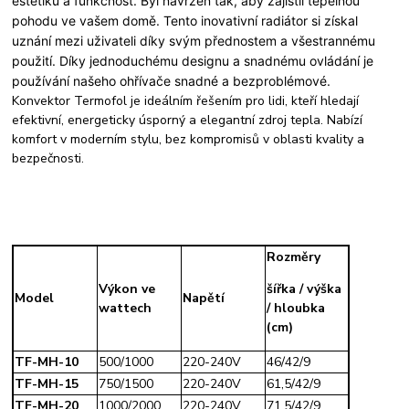
estetiku a funkčnost. Byl navržen tak, aby zajistil tepelnou
pohodu ve vašem domě. Tento inovativní radiátor si získal
uznání mezi uživateli díky svým přednostem a všestrannému
použití. Díky jednoduchému designu a snadnému ovládání je
používání našeho ohřívače snadné a bezproblémové.
Konvektor Termofol je ideálním řešením pro lidi, kteří hledají
efektivní, energeticky úsporný a elegantní zdroj tepla. Nabízí
komfort v moderním stylu, bez kompromisů v oblasti kvality a
bezpečnosti.
Rozměry
Výkon ve
šířka / výška
Model
Napětí
wattech
/ hloubka
(cm)
TF-MH-10
500/1000
220-240V
46/42/9
TF-MH-15
750/1500
220-240V
61,5/42/9
TF-MH-20
1000/2000
220-240V
71,5/42/9