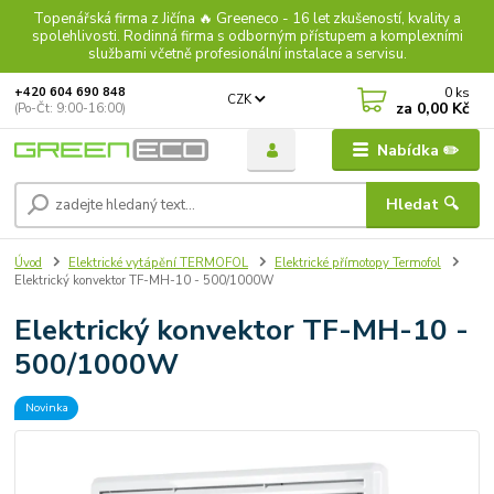
Topenářská firma z Jičína 🔥 Greeneco - 16 let zkušeností, kvality a
spolehlivosti. Rodinná firma s odborným přístupem a komplexními
službami včetně profesionální instalace a servisu.
0
ks
+420 604 690 848
CZK
za
0,00 Kč
(Po-Čt: 9:00-16:00)
Nabídka ✏️
Hledat 🔍
Úvod
Elektrické vytápění TERMOFOL
Elektrické přímotopy Termofol
Elektrický konvektor TF-MH-10 - 500/1000W
Elektrický konvektor TF-MH-10 -
500/1000W
Novinka