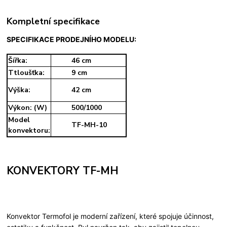
Kompletní specifikace
SPECIF
IKACE PRODEJNÍHO MODELU:
Šířka:
46 cm
Ttloušťka:
9 cm
Výška:
42 cm
Výkon: (W)
500/1000
Model
TF-MH-10
konvektoru:
KONVEKTORY TF-MH
Konvektor Termofol je moderní zařízen
í, které spojuje účinnost,