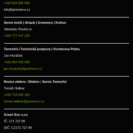
+420 604 690 848
info@greeneco.cz
Servis kotlů | Attack | Greeneco | Kolton  
Vlastislav Rouha st.
+420 777 147 153
Termofol | Technická podpora | Vzorkovna Praha
Jan Horáček
+420 604 430 656
jan.horacek@greeneco.cz
Revize elektro 
|
 Elektro 
|
 Servis Termofol 
Tomáš Helikar
+420 723 042 193
tomas.helikar@greeneco.cz
Green Eco s.r.o 
IČ: 171 727 99      
DIČ: CZ171 727 99