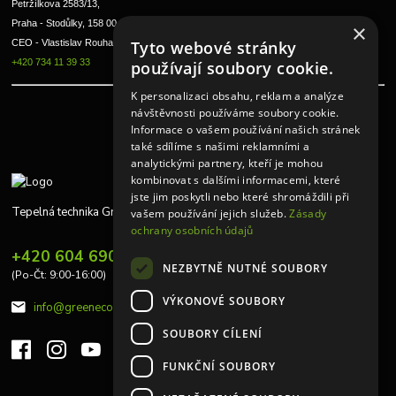
Petržílkova 2583/13, 
Praha - Stodůlky, 158 00 
×
CEO - Vlastislav Rouha ml.
Tyto webové stránky
+420 734 11 39 33
používají soubory cookie.
K personalizaci obsahu, reklam a analýze
návštěvnosti používáme soubory cookie.
Informace o vašem používání našich stránek
také sdílíme s našimi reklamními a
analytickými partnery, kteří je mohou
kombinovat s dalšími informacemi, které
jste jim poskytli nebo které shromáždili při
Tepelná technika Greeneco
vašem používání jejich služeb.
Zásady
ochrany osobních údajů
+420 604 690 848
NEZBYTNĚ NUTNÉ SOUBORY
(Po-Čt: 9:00-16:00)
VÝKONOVÉ SOUBORY
info@greeneco.cz
SOUBORY CÍLENÍ
FUNKČNÍ SOUBORY