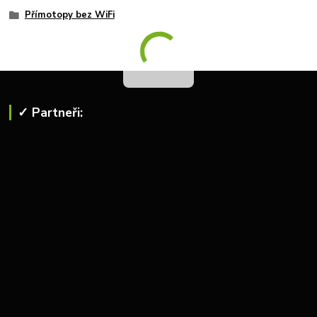
Přímotopy bez WiFi
✓ Partneři: