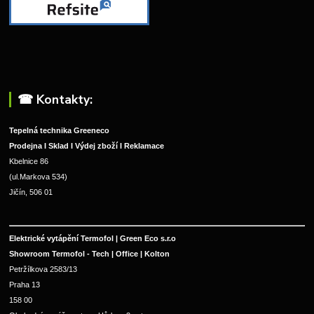
☎︎ Kontakty:
Tepelná technika Greeneco
Prodejna I Sklad I Výdej zboží I Reklamace
Kbelnice 86
(ul.Markova 534)
Jičín, 506 01
Elektrické vytápění Termofol | Green Eco s.r.o
Showroom Termofol - Tech | Office | Kolton
Petržílkova 2583/13
Praha 13
158 00