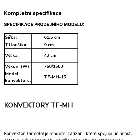
Kompletní specifikace
SPECIF
IKACE PRODEJNÍHO MODELU:
Šířka:
61,5 cm
Ttloušťka:
9 cm
Výška:
42 cm
Výkon: (W)
750/1500
Model
TF-MH-15
konvektoru:
KONVEKTORY TF-MH
Konvektor Termofol je moderní zařízen
í, které spojuje účinnost,