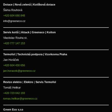
Dotace | Nová zelená | Kotlíková dotace
Šárka Rouhová
+420 604 690 848
info@greeneco.cz
Servis kotlů | Attack | Greeneco | Kolton  
Vlastislav Rouha st.
+420 777 147 153
Termofol | Technická podpora | Vzorkovna Praha
Jan Horáček
+420 604 430 656
jan.horacek@greeneco.cz
Revize elektro 
|
 Elektro 
|
 Servis Termofol 
Tomáš Helikar
+420 723 042 193
tomas.helikar@greeneco.cz
Green Eco s.r.o 