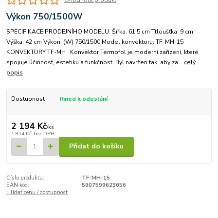
Výkon 750/1500W
SPECIFIKACE PRODEJNÍHO MODELU: Šířka: 61,5 cm Ttloušťka: 9 cm
Výška: 42 cm Výkon: (W) 750/1500 Model konvektoru: TF-MH-15
KONVEKTORY TF-MH Konvektor Termofol je moderní zařízení, které
spojuje účinnost, estetiku a funkčnost. Byl navržen tak, aby za...
celý
popis
Dostupnost
Ihned k odeslání
2 194 Kč
/
ks
1 814 Kč
bez DPH
Přidat do košíku
Číslo produktu:
TF-MH-15
EAN kód:
5907599623656
Hlídat cenu / dostupnost