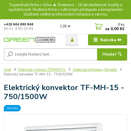
Topenářská firma z Jičína 🔥 Greeneco - 16 let zkušeností, kvality a
spolehlivosti. Rodinná firma s odborným přístupem a komplexními
službami včetně profesionální instalace a servisu.
0
ks
+420 604 690 848
CZK
za
0,00 Kč
(Po-Čt: 9:00-16:00)
Nabídka ✏️
Hledat 🔍
Úvod
Elektrické vytápění TERMOFOL
Elektrické přímotopy Termofol
Elektrický konvektor TF-MH-15 - 750/1500W
Elektrický konvektor TF-MH-15 -
750/1500W
Novinka