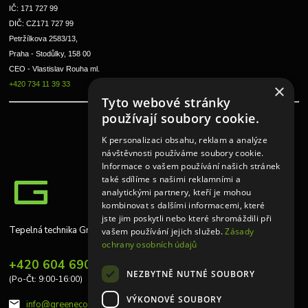
IČ: 171 727 99      
DIČ: CZ171 727 99
Petržílkova 2583/13, 
Praha - Stodůlky, 158 00 
CEO - Vlastislav Rouha ml.
+420 734 11 39 33
×
Tyto webové stránky
používají soubory cookie.
K personalizaci obsahu, reklam a analýze
návštěvnosti používáme soubory cookie.
Informace o vašem používání našich stránek
také sdílíme s našimi reklamními a
analytickými partnery, kteří je mohou
kombinovat s dalšími informacemi, které
jste jim poskytli nebo které shromáždili při
Tepelná technika Greeneco
vašem používání jejich služeb.
Zásady
ochrany osobních údajů
+420 604 690 848
NEZBYTNĚ NUTNÉ SOUBORY
(Po-Čt: 9:00-16:00)
VÝKONOVÉ SOUBORY
info@greeneco.cz