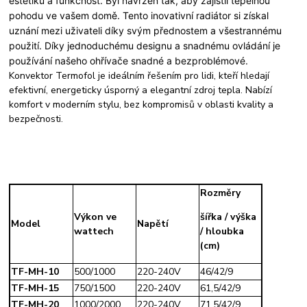
estetiku a funkčnost. Byl navržen tak, aby zajistil tepelnou
pohodu ve vašem domě. Tento inovativní radiátor si získal
uznání mezi uživateli díky svým přednostem a všestrannému
použití. Díky jednoduchému designu a snadnému ovládání je
používání našeho ohřívače snadné a bezproblémové.
Konvektor Termofol je ideálním řešením pro lidi, kteří hledají
efektivní, energeticky úsporný a elegantní zdroj tepla. Nabízí
komfort v moderním stylu, bez kompromisů v oblasti kvality a
bezpečnosti.
Rozměry
Výkon ve
šířka / výška
Model
Napětí
wattech
/ hloubka
(cm)
TF-MH-10
500/1000
220-240V
46/42/9
TF-MH-15
750/1500
220-240V
61,5/42/9
TF-MH-20
1000/2000
220-240V
71,5/42/9