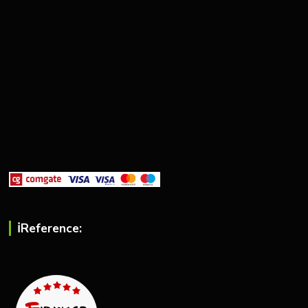
ℹ︎Reference: