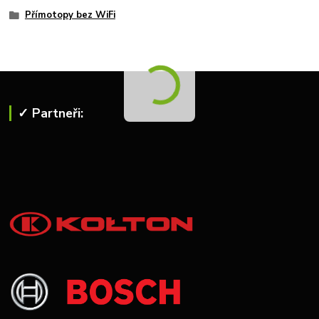
Přímotopy bez WiFi
✓ Partneři: