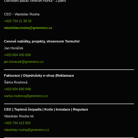
Obchodní pasáž centrum Hůrka - 2.patro
CEO - Vlastislav Rouha 
+420 734 11 39 33 
vlastislav.rouha@greeneco.cz
Cenové nabídky, projekty, showroom Termofol 
Jan Horáček
+420 604 430 656
jan.horacek@greeneco.cz
Fakturace | 
Objednávky e-shop |
Reklamace
Šárka Rouhová
+420 604 690 848
sarka.rouhova@greeneco.cz
CEO | Teplená čerpadla | Kotle | Instalace | Regulace
Vlastislav Rouha ml.
+420 734 113 933
vlastislav.rouha@greeneco.cz