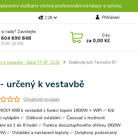
plexními službami včetně profesionální instalace a servisu.
Přihlášení
CZK
 si rady? Zavolejte.
0
ks
 604 690 848
za
0,00 Kč
: 9:00-16:00)
rby k vestavbě - Série TF-EF-1326
Elektrický krb Termofol EF-
- určený k vestavbě
Ohodnotit produkt
ICKÝ KRB k vestavbě s funkcí topení 1800W + WIFI ✅ Krb
cí vytápění ✅ Dálkové ovládání ✅ Časovač s možností
ení od 1 do 8 hodin ✅ Funkce dvoustupňového ohřevu (900W
W) ✅ Ovládání a nastavení teploty ✅ Dotykový, podsvícený