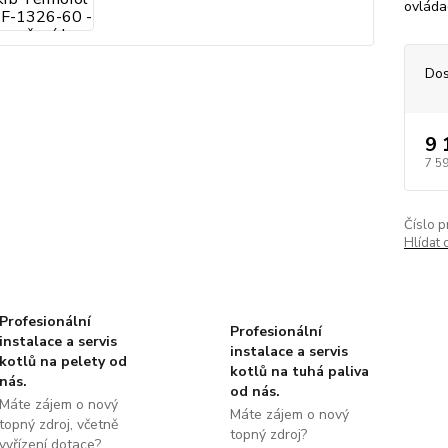
ovláda
Dos
9 
7 5
Číslo p
Hlídat 
Profesionální
Profesionální
instalace a servis
instalace a servis
kotlů na pelety od
kotlů na tuhá paliva
nás.
od nás.
Máte zájem o nový
Máte zájem o nový
topný zdroj, včetně
topný zdroj?
vyřízení dotace?