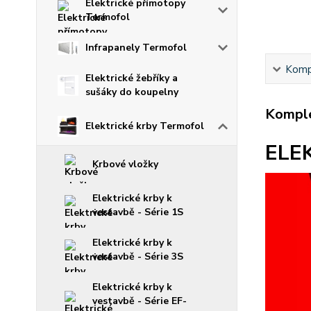
Elektrické přímotopy
Termofol
Infrapanely Termofol
Kompl
Elektrické žebříky a
sušáky do koupelny
Komple
Elektrické krby Termofol
ELEK
Krbové vložky
Elektrické krby k
vestavbě - Série 1S
Elektrické krby k
vestavbě - Série 3S
Elektrické krby k
vestavbě - Série EF-