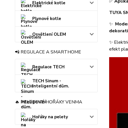
✅
Aplik
Elektrické kotle
TUYA S
Plynové kotle
✨
Moder
dekorati
Osvětlení OLEM
✨ Elektri
efekt pla
📲 REGULACE A SMARTHOME
Regulace TECH
TECH Sinum -
Inteligentní dům.
🔥 PELETOVÉ HOŘÁKY VENMA
Hořáky na pelety