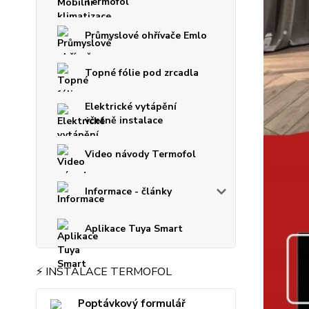
Termofol
Průmyslové ohřívače Emlo
Topné fólie pod zrcadla
Elektrické vytápění
včetně instalace
Video návody Termofol
Informace - články
Aplikace Tuya Smart
⚡ INSTALACE TERMOFOL
Poptávkový formulář