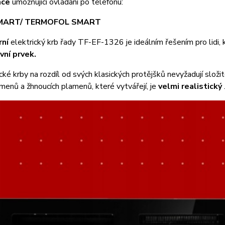
ace
umožňující ovládání po telefonu:
MART/ TERMOFOL SMART
ní
elektrický krb řady TF-EF-1326 je ideálním řešením pro lidi, k
vní prvek.
cké krby na rozdíl od svých klasických protějšků nevyžadují složi
menů a žhnoucích plamenů, které vytvářejí, je
velmi realistický