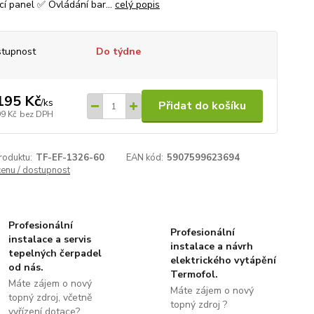
cí panel ✅ Ovládání bar...
celý popis
tupnost
Do týdne
195 Kč
/
ks
Přidat do košíku
99 Kč
bez DPH
roduktu:
TF-EF-1326-60
EAN kód:
5907599623694
cenu / dostupnost
Profesionální
Profesionální
instalace a servis
instalace a návrh
tepelných čerpadel
elektrického vytápění
od nás.
Termofol.
Máte zájem o nový
Máte zájem o nový
topný zdroj, včetně
topný zdroj ?
vyřízení dotace?