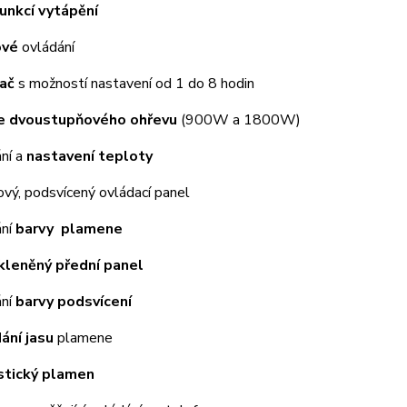
unkcí vytápění
ové
ovládání
ač
s možností nastavení od 1 do 8 hodin
e dvoustupňového ohřevu
(900W a 1800W)
ní a
nastavení teploty
vý, podsvícený ovládací panel
ání
barvy
plamene
kleněný přední panel
ání
barvy podsvícení
ání jasu
plamene
stický plamen