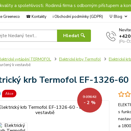
 kvality a spolehlivosti. Rodinná firma s odborným přístupem a kom
nce Greeneco
☎︎ Kontakty
ℹ︎ Obchodní podmínky (GDPR)
💡 Blog
Nevíte
Hledat 🔍
+420
(Po-Čt
lektrické vytápění TERMOFOL
Elektrické krby Termofol
Elektrické k
určený k vestavbě
trický krb Termofol EF-1326-60 
Akce
9 396 Kč
- 2 %
ELEKTR
s funk
nastav
a 1800