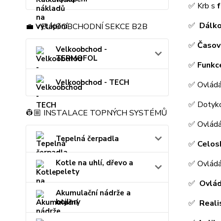
✅ Krb s
f
✅
Dálk
💼 VELKOOBCHODNÍ SEKCE B2B
✅
Časov
Velkoobchod -
TERMOFOL
✅
Funkc
Velkoobchod - TECH
✅ Ovládá
✅ Dotyko
👷🏼 INSTALACE TOPNÝCH SYSTÉMŮ
✅ Ovlád
Tepelná čerpadla
✅
Celos
Kotle na uhlí, dřevo a
✅ Ovlád
pelety
✅
Ovlád
Akumulační nádrže a
bojlery
✅
Reali