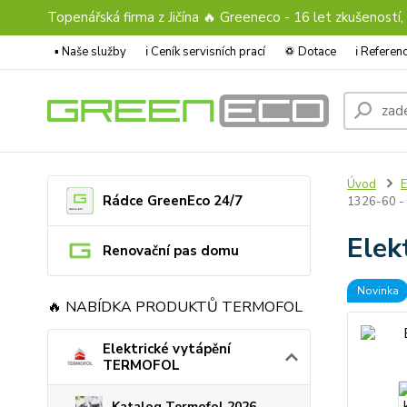
Topenářská firma z Jičína 🔥 Greeneco - 16 let zkušeností,
▪️ Naše služby
ℹ︎ Ceník servisních prací
♽ Dotace
ℹ︎ Refere
Úvod
E
Rádce GreenEco 24/7
1326-60 - 
Elek
Renovační pas domu
Novinka
🔥 NABÍDKA PRODUKTŮ TERMOFOL
Elektrické vytápění
TERMOFOL
Katalog Termofol 2026