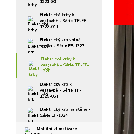
1323-90
Elektrické krby k
vestavbě - Série TF-EF
1328-011
Elektrický krb volně
stojící - Série EF-1327
Elektrické krby k
vestavbě - Série TF-EF-
1326
Elektrický krb k
vestavbě - Série TF-
1325-051
Elektrický krb na stěnu -
Série EF-1324
Mobilní klimatizace