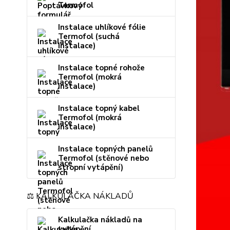
Termofol
Instalace uhlíkové fólie
Termofol (suchá
instalace)
Instalace topné rohože
Termofol (mokrá
instalace)
Instalace topný kabel
Termofol (mokrá
instalace)
Instalace topných panelů
Termofol (stěnové nebo
stropní vytápění)
⚖️ KALKULAČKA NÁKLADŮ
Kalkulačka nákladů na
vytápění