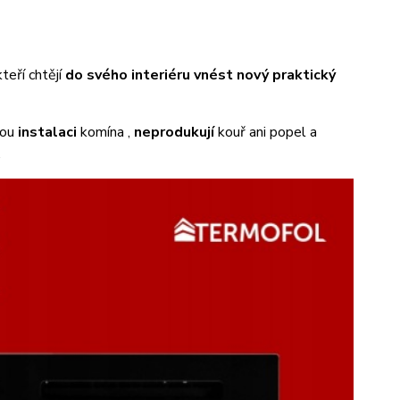
teří chtějí
do svého interiéru vnést nový praktický
tou
instalaci
komína ,
neprodukují
kouř ani popel a
.