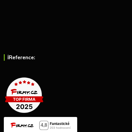
ℹ︎Reference: