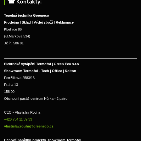
☎︎ Kontakty:
Tepelná technika Greeneco
Prodejna I Sklad I Výdej zboží I Reklamace
Kbelnice 86
(ul.Markova 534)
Jičín, 506 01
Elektrické vytápění Termofol | Green Eco s.r.o
Showroom Termofol - Tech | Office | Kolton
Petržílkova 2583/13
Praha 13
158 00
Obchodní pasáž centrum Hůrka - 2.patro
CEO - Vlastislav Rouha 
+420 734 11 39 33 
vlastislav.rouha@greeneco.cz
Cenové nabídky, projekty, showroom Termofol 