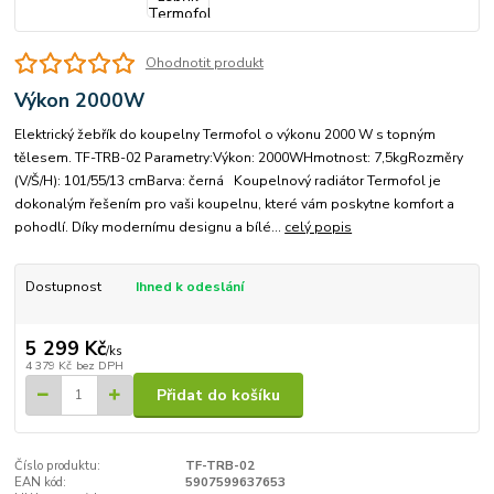
Ohodnotit produkt
Výkon 2000W
Elektrický žebřík do koupelny Termofol o výkonu 2000 W s topným
tělesem. TF-TRB-02 Parametry:Výkon: 2000WHmotnost: 7,5kgRozměry
(V/Š/H): 101/55/13 cmBarva: černá Koupelnový radiátor Termofol je
dokonalým řešením pro vaši koupelnu, které vám poskytne komfort a
pohodlí. Díky modernímu designu a bílé...
celý popis
Dostupnost
Ihned k odeslání
5 299 Kč
/
ks
4 379 Kč
bez DPH
Přidat do košíku
Číslo produktu:
TF-TRB-02
EAN kód:
5907599637653