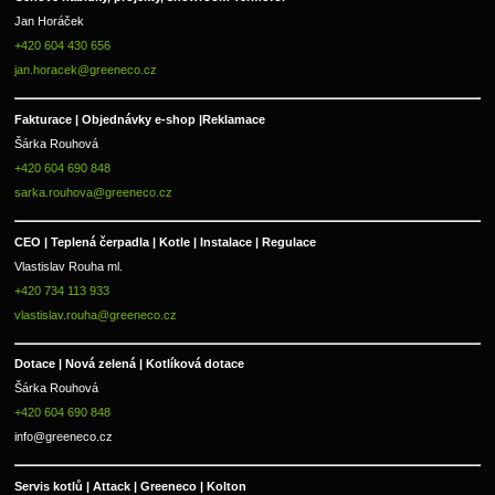
Jan Horáček
+420 604 430 656
jan.horacek@greeneco.cz
Fakturace | 
Objednávky e-shop |
Reklamace
Šárka Rouhová
+420 604 690 848
sarka.rouhova@greeneco.cz
CEO | Teplená čerpadla | Kotle | Instalace | Regulace
Vlastislav Rouha ml.
+420 734 113 933
vlastislav.rouha@greeneco.cz
Dotace | Nová zelená | Kotlíková dotace
Šárka Rouhová
+420 604 690 848
info@greeneco.cz
Servis kotlů | Attack | Greeneco | Kolton  