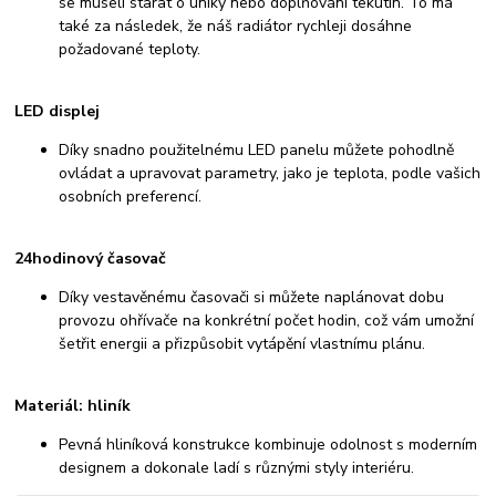
se museli starat o úniky nebo doplňování tekutin. To má
také za následek, že náš radiátor rychleji dosáhne
požadované teploty.
LED displej
Díky snadno použitelnému LED panelu můžete pohodlně
ovládat a upravovat parametry, jako je teplota, podle vašich
osobních preferencí.
24hodinový časovač
Díky vestavěnému časovači si můžete naplánovat dobu
provozu ohřívače na konkrétní počet hodin, což vám umožní
šetřit energii a přizpůsobit vytápění vlastnímu plánu.
Materiál: hliník
Pevná hliníková konstrukce kombinuje odolnost s moderním
designem a dokonale ladí s různými styly interiéru.