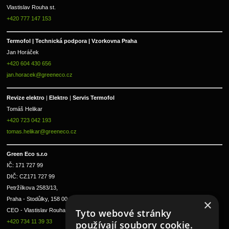
Vlastislav Rouha st.
+420 777 147 153
Termofol | Technická podpora | Vzorkovna Praha
Jan Horáček
+420 604 430 656
jan.horacek@greeneco.cz
Revize elektro 
|
 Elektro 
|
 Servis Termofol 
Tomáš Helikar
+420 723 042 193
tomas.helikar@greeneco.cz
Green Eco s.r.o 
IČ: 171 727 99      
DIČ: CZ171 727 99
Petržílkova 2583/13, 
Praha - Stodůlky, 158 00 
×
Tyto webové stránky
CEO - Vlastislav Rouha ml.
+420 734 11 39 33
používají soubory cookie.