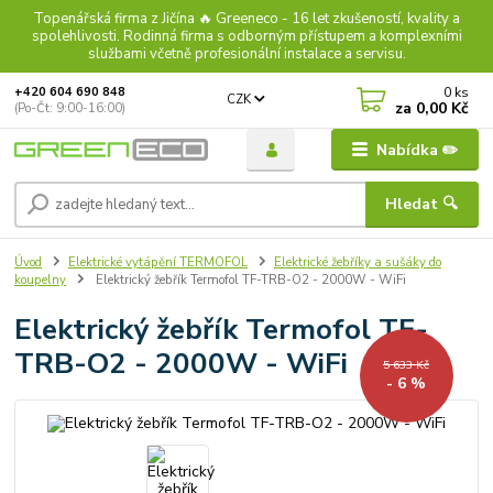
Topenářská firma z Jičína 🔥 Greeneco - 16 let zkušeností, kvality a
spolehlivosti. Rodinná firma s odborným přístupem a komplexními
službami včetně profesionální instalace a servisu.
0
ks
+420 604 690 848
CZK
za
0,00 Kč
(Po-Čt: 9:00-16:00)
Nabídka ✏️
Hledat 🔍
Úvod
Elektrické vytápění TERMOFOL
Elektrické žebříky a sušáky do
koupelny
Elektrický žebřík Termofol TF-TRB-O2 - 2000W - WiFi
Elektrický žebřík Termofol TF-
TRB-O2 - 2000W - WiFi
5 633 Kč
- 6 %