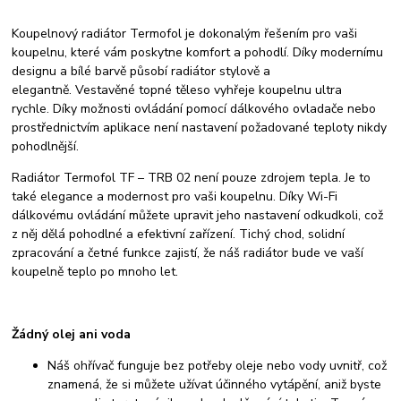
Koupelnový radiátor Termofol je dokonalým řešením pro vaši
koupelnu, které vám poskytne komfort a pohodlí. Díky modernímu
designu a bílé barvě působí radiátor stylově a
elegantně. Vestavěné topné těleso vyhřeje koupelnu ultra
rychle. Díky možnosti ovládání pomocí dálkového ovladače nebo
prostřednictvím aplikace není nastavení požadované teploty nikdy
pohodlnější.
Radiátor Termofol TF – TRB 02 není pouze zdrojem tepla. Je to
také elegance a modernost pro vaši koupelnu. Díky Wi-Fi
dálkovému ovládání můžete upravit jeho nastavení odkudkoli, což
z něj dělá pohodlné a efektivní zařízení. Tichý chod, solidní
zpracování a četné funkce zajistí, že náš radiátor bude ve vaší
koupelně teplo po mnoho let.
Žádný olej ani voda
Náš ohřívač funguje bez potřeby oleje nebo vody uvnitř, což
znamená, že si můžete užívat účinného vytápění, aniž byste