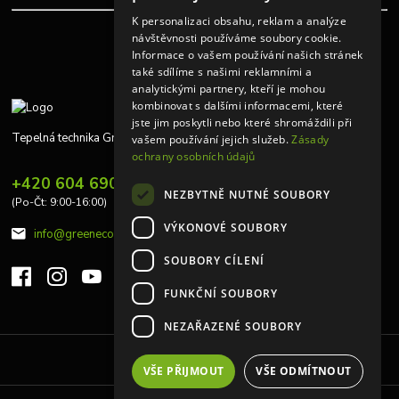
K personalizaci obsahu, reklam a analýze
návštěvnosti používáme soubory cookie.
Informace o vašem používání našich stránek
také sdílíme s našimi reklamními a
analytickými partnery, kteří je mohou
kombinovat s dalšími informacemi, které
jste jim poskytli nebo které shromáždili při
Tepelná technika Greeneco
vašem používání jejich služeb.
Zásady
ochrany osobních údajů
+420 604 690 848
NEZBYTNĚ NUTNÉ SOUBORY
(Po-Čt: 9:00-16:00)
VÝKONOVÉ SOUBORY
info@greeneco.cz
SOUBORY CÍLENÍ
FUNKČNÍ SOUBORY
NEZAŘAZENÉ SOUBORY
Upravit sběr cookies.
VŠE PŘIJMOUT
VŠE ODMÍTNOUT