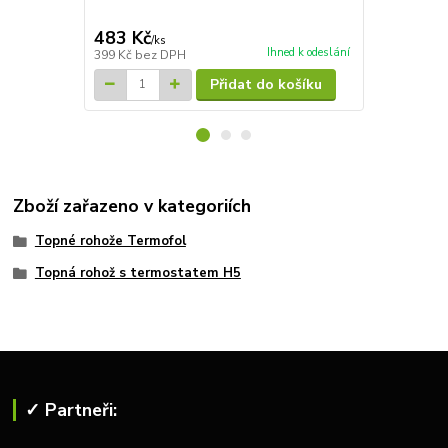
4 827 Kč
Ušetříte 835
483 Kč
3 992 Kč
/
ks
Ihned k odeslání
399 Kč
bez DPH
3 299 Kč
bez
Přidat do košíku
Zboží zařazeno v kategoriích
Topné rohože Termofol
Topná rohož s termostatem H5
✓ Partneři: