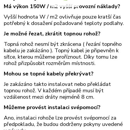
Má výkon 150W / m2 vyšší provozní náklady?
Vyšší hodnota W / m2 ovlivňuje pouze kratší čas
potřebný k dosažení požadované teploty podlahy.
Je možné řezat, zkrátit topnou rohož?
Topná rohož nesmí být zkrácena ( řezání topného
kabelu je zakázáno ). Topný kabel je připevněn k
síťce, kterou můžeme proříznout. Díky tomu lze
rohož přizpůsobit rozměrům místnosti.
Mohou se topné kabely překrývat?
Je zakázáno takto instalovat nebo překládat
topnou rohož. V každém případě musí být
vzdálenost mezi dráty nejméně 8 cm.
Můžeme provést instalaci svépomocí?
Ano, instalaci rohože lze provést svépomocí za
předpokladu, že budou dodrženy pokyny uvedené