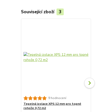
Související zboží
3
Akce
9 hodnocení
Tepelná izolace XPS 12 mm pro topné
Tepelná izo
rohože 0,72 m2
rohože 7,2m