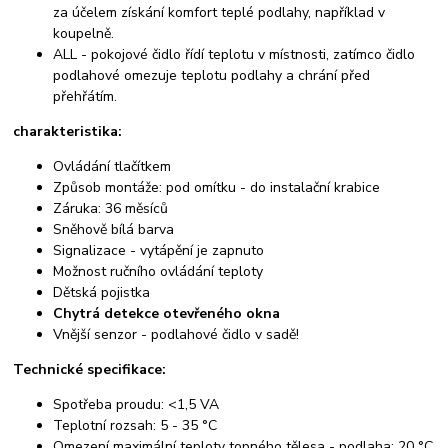
za účelem získání komfort teplé podlahy, například v
koupelně.
ALL - pokojové čidlo řídí teplotu v místnosti, zatímco čidlo
podlahové omezuje teplotu podlahy a chrání před
přehřátím.
charakteristika:
Ovládání tlačítkem
Způsob montáže: pod omítku - do instalační krabice
Záruka: 36 měsíců
Sněhově bílá barva
Signalizace - vytápění je zapnuto
Možnost ručního ovládání teploty
Dětská pojistka
Chytrá detekce otevřeného okna
Vnější senzor - podlahové čidlo v sadě!
Technické specifikace:
Spotřeba proudu: <1,5 VA
Teplotní rozsah: 5 - 35 °C
Omezení maximální teploty topného tělesa - podlaha: 20 °C