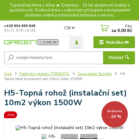
Topenářská firma z Jičína 🔥 Greeneco - 16 let zkušeností, kvality a
spolehlivosti. Rodinná firma s odborným přístupem a komplexními
službami včetně profesionální instalace a servisu.
0
ks
+420 604 690 848
CZK
za
0,00 Kč
(Po-Čt: 9:00-16:00)
Nabídka ✏️
Hledat 🔍
Úvod
Elektrické vytápění TERMOFOL
Topné rohože Termofol
H5-
Topná rohož (instalační set) 10m2 výkon 1500W
H5-Topná rohož (instalační set)
10m2 výkon 1500W
10 531 Kč
Akce
- 24 %