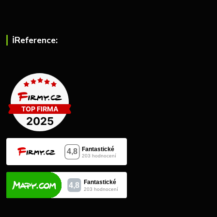
ℹ︎Reference: