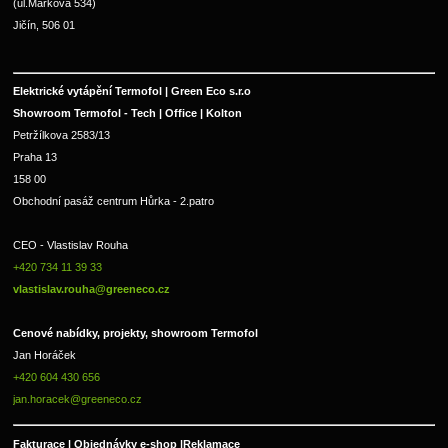
(ul.Markova 534)
Jičín, 506 01
Elektrické vytápění Termofol | Green Eco s.r.o
Showroom Termofol - Tech | Office | Kolton
Petržílkova 2583/13
Praha 13
158 00
Obchodní pasáž centrum Hůrka - 2.patro
CEO - Vlastislav Rouha 
+420 734 11 39 33 
vlastislav.rouha@greeneco.cz
Cenové nabídky, projekty, showroom Termofol 
Jan Horáček
+420 604 430 656
jan.horacek@greeneco.cz
Fakturace | 
Objednávky e-shop |
Reklamace