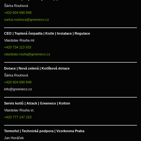
Šárka Rouhová
+420 604 690 848
sarka.rouhova@greeneco.cz
CEO | Teplená čerpadla | Kotle | Instalace | Regulace
Vlastislav Rouha ml.
+420 734 113 933
vlastislav.rouha@greeneco.cz
Dotace | Nová zelená | Kotlíková dotace
Šárka Rouhová
+420 604 690 848
info@greeneco.cz
Servis kotlů | Attack | Greeneco | Kolton  
Vlastislav Rouha st.
+420 777 147 153
Termofol | Technická podpora | Vzorkovna Praha
Jan Horáček