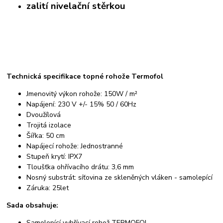
zalití nivelační stěrkou
Technická specifikace topné rohože Termofol
Jmenovitý výkon rohože: 150W / m²
Napájení: 230 V +/- 15% 50 / 60Hz
Dvoužílová
Trojitá izolace
Šířka: 50 cm
Napájecí rohože: Jednostranné
Stupeň krytí: IPX7
Tloušťka ohřívacího drátu: 3,6 mm
Nosný substrát: síťovina ze skleněných vláken - samolepící
Záruka: 25let
Sada obsahuje:
Samolepící vyhřívací rohož TERMOFOL