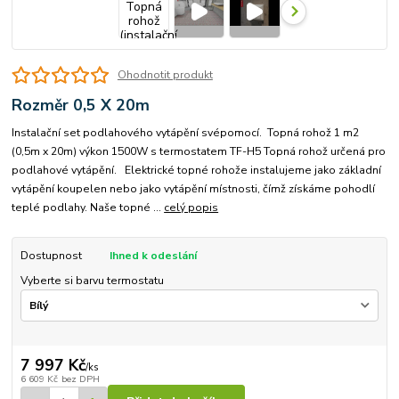
Ohodnotit produkt
Rozměr 0,5 X 20m
Instalační set podlahového vytápění svépomocí. Topná rohož 1 m2
(0,5m x 20m) výkon 1500W s termostatem TF-H5 Topná rohož určená pro
podlahové vytápění. Elektrické topné rohože instalujeme jako základní
vytápění koupelen nebo jako vytápění místnosti, čímž získáme pohodlí
teplé podlahy. Naše topné ...
celý popis
Dostupnost
Ihned k odeslání
Vyberte si barvu termostatu
7 997 Kč
/
ks
6 609 Kč
bez DPH