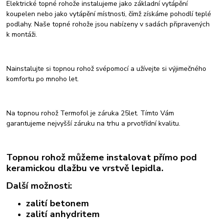
Elektrické topné rohože instalujeme jako základní vytápění
koupelen nebo jako vytápění místnosti, čímž získáme pohodlí teplé
podlahy. Naše topné rohože
jsou nabízeny v sadách připravených
k montáži.
Nainstalujte si topnou rohož svépomocí a užívejte si výjimečného
komfortu po mnoho let.
Na topnou rohož Termofol je záruka 25let. Tímto Vám
garantujeme nejvyšší záruku na trhu a prvotřídní kvalitu.
Topnou rohož můžeme instalovat přímo pod
keramickou dlažbu ve vrstvě lepidla.
Další možnosti:
zalití betonem
zalití anhydritem