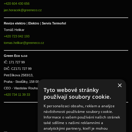
+420 604 430 656
jan.horacek@greeneco.cz
Revize elektro 
|
 Elektro 
|
 Servis Termofol 
Tomáš Helikar
+420 723 042 193
tomas.helikar@greeneco.cz
Green Eco s.r.o 
IČ: 171 727 99      
DIČ: CZ171 727 99
Petržílkova 2583/13, 
Praha - Stodůlky, 158 00 
×
Tyto webové stránky
CEO - Vlastislav Rouha ml.
+420 734 11 39 33
používají soubory cookie.
K personalizaci obsahu, reklam a analýze
návštěvnosti používáme soubory cookie.
Informace o vašem používání našich stránek
také sdílíme s našimi reklamními a
analytickými partnery, kteří je mohou