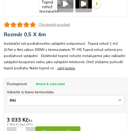
Ohodnotit produkt
Rozměr 0,5 X 4m
Instalační set podlahového vytápění svépomocí. Topná rohož 1 m2
(0,5m x 4m) výkon 300W s termostatem TF-H5 Topná rohož určená pro
podlahové vytápění. Elektrické topné rohože instalujeme jako základní
vytápění koupelen nebo jako vytápění místnosti, čímž získáme pohodlí
teplé podlahy. Naše topné ro...
celý popis
Dostupnost
Ihned k odeslání
Vyberte si barvu termostatu
3 033 Kč
/
ks
2 506 Kč
bez DPH