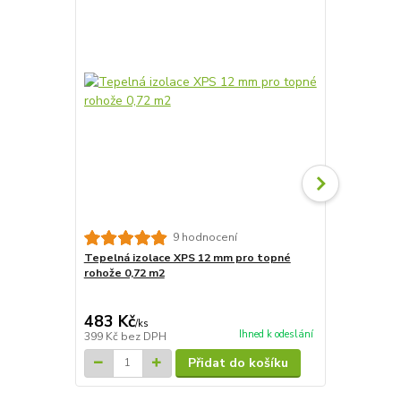
9 hodnocení
Tepelná izolace XPS 12 mm pro topné
Tepelná izo
rohože 0,72 m2
rohože 7,2m
4 827 Kč
Ušetříte 835
483 Kč
3 992 Kč
/
ks
Ihned k odeslání
399 Kč
bez DPH
3 299 Kč
bez
Přidat do košíku