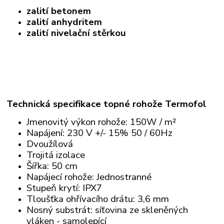
zalití betonem
zalití anhydritem
zalití nivelační stěrkou
Technická specifikace topné rohože Termofol
Jmenovitý výkon rohože: 150W / m²
Napájení: 230 V +/- 15% 50 / 60Hz
Dvoužílová
Trojitá izolace
Šířka: 50 cm
Napájecí rohože: Jednostranné
Stupeň krytí: IPX7
Tloušťka ohřívacího drátu: 3,6 mm
Nosný substrát: síťovina ze skleněných
vláken - samolepící