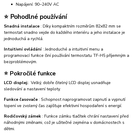
Napájení: 90~240V AC
⭐ Pohodlné používání
Snadná instalace
: Díky kompaktním rozměrům 82x82 mm se
termostat snadno vejde do každého interiéru a jeho instalace je
jednoduchá a rychlá.
Intuitivní ovládání
: Jednoduché a intuitivní menu a
programovací funkce činí používání termostatu TF-H5 příjemným a
bezproblémovým.
⭐ Pokročilé funkce
LCD displej:
Velký, dobře čitelný LCD displej usnadňuje
sledování a nastavení teploty.
Funkce časovače
: Schopnost naprogramovat zapnutí a vypnutí
topení ve zvolený čas zajišťuje efektivní hospodaření s energií.
Rodičovský zámek
: Funkce zámku tlačítek chrání nastavení před
náhodnými změnami, což je užitečné zejména v domácnostech s
dětmi.