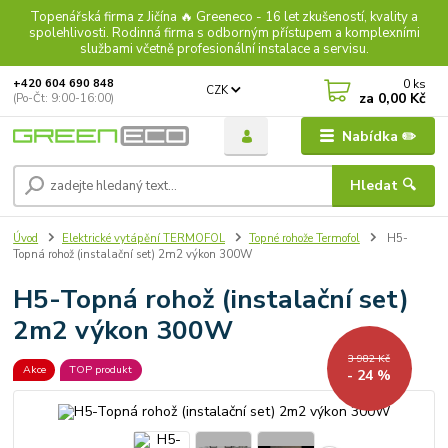
Topenářská firma z Jičína 🔥 Greeneco - 16 let zkušeností, kvality a
spolehlivosti. Rodinná firma s odborným přístupem a komplexními
službami včetně profesionální instalace a servisu.
0
ks
+420 604 690 848
CZK
za
0,00 Kč
(Po-Čt: 9:00-16:00)
Nabídka ✏️
Hledat 🔍
Úvod
Elektrické vytápění TERMOFOL
Topné rohože Termofol
H5-
Topná rohož (instalační set) 2m2 výkon 300W
H5-Topná rohož (instalační set)
2m2 výkon 300W
3 982 Kč
Akce
TOP produkt
- 24 %