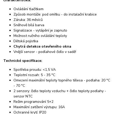
charakteristika:
Ovládání tlačítkem
Způsob montáže: pod omítku - do instalační krabice
Záruka: 36 měsíců
Sněhově bílá barva
Signalizace - vytápění je zapnuto
Možnost ručního ovládání teploty
Dětská pojistka
Chytrá detekce otevřeného okna
Vnější senzor - podlahové čidlo v sadě!
Technické specifikace:
Spotřeba proudu: <1,5 VA
Teplotní rozsah: 5 - 35 °C
Omezení maximální teploty topného tělesa - podlaha: 20 °C
- 70 °C
2 senzory: čidlo teploty vzduchu + čidlo teploty podlahy -
senzor NTC
Režim programování 5+2
Maximální zatížení výstupu: 16A
Ochranné krytí: IP20