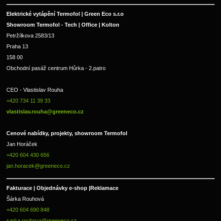
Elektrické vytápění Termofol | Green Eco s.r.o
Showroom Termofol - Tech | Office | Kolton
Petržílkova 2583/13
Praha 13
158 00
Obchodní pasáž centrum Hůrka - 2.patro
CEO - Vlastislav Rouha 
+420 734 11 39 33 
vlastislav.rouha@greeneco.cz
Cenové nabídky, projekty, showroom Termofol 
Jan Horáček
+420 604 430 656
jan.horacek@greeneco.cz
Fakturace | 
Objednávky e-shop |
Reklamace
Šárka Rouhová
+420 604 690 848
sarka.rouhova@greeneco.cz