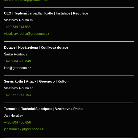
CEO | Teplená čerpadla | Kotle | Instalace | Regulace
Vlastislav Rouha ml.
+420 734 113 933
vlastislav.rouha@greeneco.cz
Dotace | Nová zelená | Kotlíková dotace
Šárka Rouhová
+420 604 690 848
info@greeneco.cz
Servis kotlů | Attack | Greeneco | Kolton  
Vlastislav Rouha st.
+420 777 147 153
Termofol | Technická podpora | Vzorkovna Praha
Jan Horáček
+420 604 430 656
jan.horacek@greeneco.cz