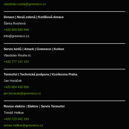
vlastislav.rouha@greeneco.cz
Dotace | Nová zelená | Kotlíková dotace
Šárka Rouhová
+420 604 690 848
info@greeneco.cz
Servis kotlů | Attack | Greeneco | Kolton  
Vlastislav Rouha st.
+420 777 147 153
Termofol | Technická podpora | Vzorkovna Praha
Jan Horáček
+420 604 430 656
jan.horacek@greeneco.cz
Revize elektro 
|
 Elektro 
|
 Servis Termofol 
Tomáš Helikar
+420 723 042 193
tomas.helikar@greeneco.cz