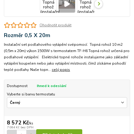
Ohodnotit produkt
Rozměr 0,5 X 20m
Instalační set podlahového vytápění svépomocí. Topná rohož 10 m2
(0,5m x 20m) výkon 1500W s termostatem TF-H6 Topná rohož určená pro
podlahové vytápění. Elektrické topné rohože instalujeme jako základní
vytápění koupelen nebo jako vytápění místnosti, čímž získáme pohodlí
teplé podlahy. Naše topn...
celý popis
Dostupnost
Ihned k odeslání
Vyberte si barvu termostatu
8 572 Kč
/
ks
7 084 Kč
bez DPH