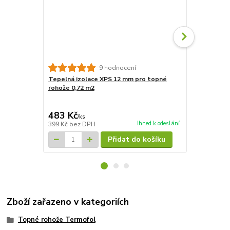
9 hodnocení
Tepelná izolace XPS 12 mm pro topné
Tepelná izo
rohože 0,72 m2
rohože 7,2m
4 827 Kč
Ušetříte 835
483 Kč
3 992 Kč
/
ks
Ihned k odeslání
399 Kč
bez DPH
3 299 Kč
bez
Přidat do košíku
Zboží zařazeno v kategoriích
Topné rohože Termofol