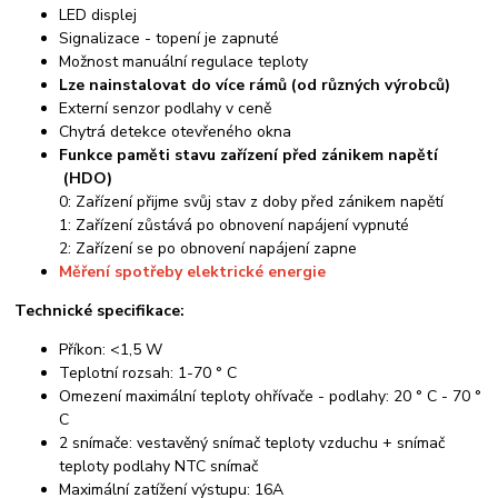
LED displej
Signalizace - topení je zapnuté
Možnost manuální regulace teploty
Lze nainstalovat do více rámů (od různých výrobců)
Externí senzor podlahy v ceně
Chytrá detekce otevřeného okna
Funkce paměti stavu zařízení před zánikem napětí
(HDO)
0: Zařízení přijme svůj stav z doby před zánikem napětí
1: Zařízení zůstává po obnovení napájení vypnuté
2: Zařízení se po obnovení napájení zapne
Měření spotřeby elektrické energie
Technické specifikace:
Příkon: <1,5 W
Teplotní rozsah: 1-70 ° C
Omezení maximální teploty ohřívače - podlahy: 20 ° C - 70 °
C
2 snímače: vestavěný snímač teploty vzduchu + snímač
teploty podlahy NTC snímač
Maximální zatížení výstupu: 16A