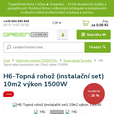
Topenářská firma z Jičína 🔥 Greeneco - 16 let zkušeností, kvality a
spolehlivosti. Rodinná firma s odborným přístupem a komplexními
službami včetně profesionální instalace a servisu.
0
ks
+420 604 690 848
CZK
za
0,00 Kč
(Po-Čt: 9:00-16:00)
Nabídka ✏️
Hledat 🔍
Úvod
Elektrické vytápění TERMOFOL
Topné rohože Termofol
H6-
Topná rohož (instalační set) 10m2 výkon 1500W
H6-Topná rohož (instalační set)
10m2 výkon 1500W
11 652 Kč
Akce
- 26 %