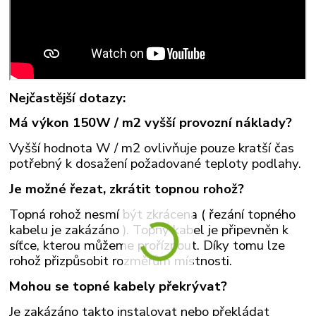
Nejčastější dotazy:
Má výkon 150W / m2 vyšší provozní náklady?
Vyšší hodnota W / m2 ovlivňuje pouze kratší čas
potřebný k dosažení požadované teploty podlahy.
Je možné řezat, zkrátit topnou rohož?
Topná rohož nesmí být zkrácena ( řezání topného
kabelu je zakázáno ). Topný kabel je připevněn k
síťce, kterou můžeme proříznout. Díky tomu lze
rohož přizpůsobit rozměrům místnosti.
Mohou se topné kabely překrývat?
Je zakázáno takto instalovat nebo překládat