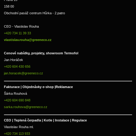
158 00
Obchodní pasáž centrum Hůrka - 2.patro
CEO - Vlastislav Rouha 
+420 734 11 39 33 
vlastislav.rouha@greeneco.cz
Cenové nabídky, projekty, showroom Termofol 
Jan Horáček
+420 604 430 656
jan.horacek@greeneco.cz
Fakturace | 
Objednávky e-shop |
Reklamace
Šárka Rouhová
+420 604 690 848
sarka.rouhova@greeneco.cz
CEO | Teplená čerpadla | Kotle | Instalace | Regulace
Vlastislav Rouha ml.
+420 734 113 933