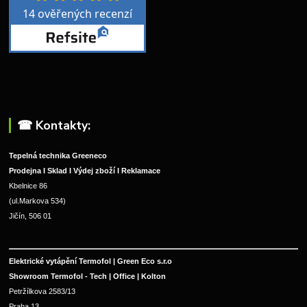
☎︎ Kontakty:
Tepelná technika Greeneco
Prodejna I Sklad I Výdej zboží I Reklamace
Kbelnice 86
(ul.Markova 534)
Jičín, 506 01
Elektrické vytápění Termofol | Green Eco s.r.o
Showroom Termofol - Tech | Office | Kolton
Petržílkova 2583/13
Praha 13