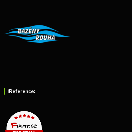
ℹ︎Reference: