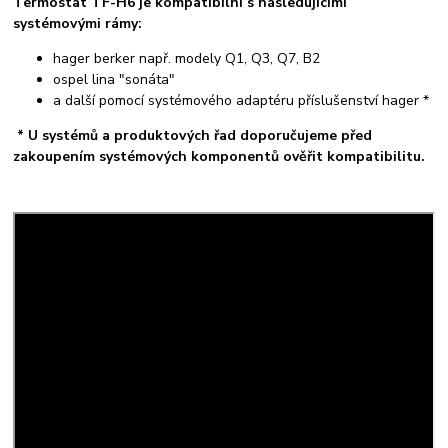
Termostat TF-H6 je kompatibilní s následujícími
systémovými rámy:
hager berker např. modely Q1, Q3, Q7, B2
ospel lina "sonáta"
a další pomocí systémového adaptéru příslušenství hager *
* U systémů a produktových řad doporučujeme před
zakoupením systémových komponentů ověřit kompatibilitu.