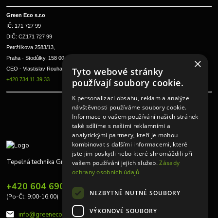
Green Eco s.r.o 
IČ: 171 727 99      
DIČ: CZ171 727 99
Petržílkova 2583/13, 
Praha - Stodůlky, 158 00 
×
Tyto webové stránky
CEO - Vlastislav Rouha ml.
+420 734 11 39 33
používají soubory cookie.
K personalizaci obsahu, reklam a analýze
návštěvnosti používáme soubory cookie.
Informace o vašem používání našich stránek
také sdílíme s našimi reklamními a
analytickými partnery, kteří je mohou
kombinovat s dalšími informacemi, které
jste jim poskytli nebo které shromáždili při
Tepelná technika Greeneco
vašem používání jejich služeb.
Zásady
ochrany osobních údajů
+420 604 690 848
NEZBYTNĚ NUTNÉ SOUBORY
(Po-Čt: 9:00-16:00)
VÝKONOVÉ SOUBORY
info@greeneco.cz