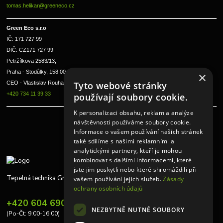
tomas.helikar@greeneco.cz
Green Eco s.r.o 
IČ: 171 727 99      
DIČ: CZ171 727 99
Petržílkova 2583/13, 
Praha - Stodůlky, 158 00 
×
CEO - Vlastislav Rouha ml.
Tyto webové stránky
+420 734 11 39 33
používají soubory cookie.
K personalizaci obsahu, reklam a analýze
návštěvnosti používáme soubory cookie.
Informace o vašem používání našich stránek
také sdílíme s našimi reklamními a
analytickými partnery, kteří je mohou
kombinovat s dalšími informacemi, které
jste jim poskytli nebo které shromáždili při
Tepelná technika Greeneco
vašem používání jejich služeb.
Zásady
ochrany osobních údajů
+420 604 690 848
NEZBYTNĚ NUTNÉ SOUBORY
(Po-Čt: 9:00-16:00)