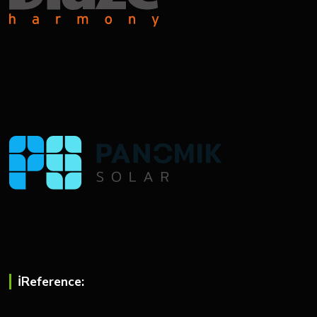
ℹ︎Reference: