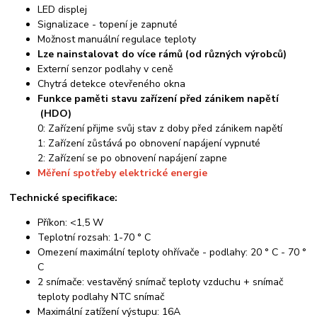
LED displej
Signalizace - topení je zapnuté
Možnost manuální regulace teploty
Lze nainstalovat do více rámů (od různých výrobců)
Externí senzor podlahy v ceně
Chytrá detekce otevřeného okna
Funkce paměti stavu zařízení před zánikem napětí
(HDO)
0: Zařízení přijme svůj stav z doby před zánikem napětí
1: Zařízení zůstává po obnovení napájení vypnuté
2: Zařízení se po obnovení napájení zapne
Měření spotřeby elektrické energie
Technické specifikace:
Příkon: <1,5 W
Teplotní rozsah: 1-70 ° C
Omezení maximální teploty ohřívače - podlahy: 20 ° C - 70 °
C
2 snímače: vestavěný snímač teploty vzduchu + snímač
teploty podlahy NTC snímač
Maximální zatížení výstupu: 16A