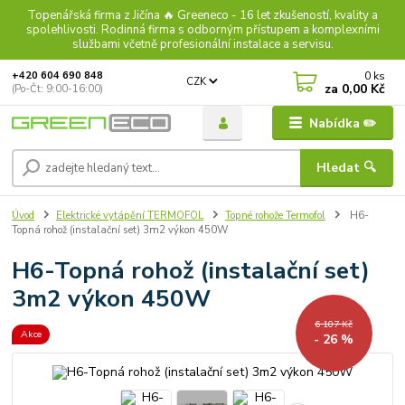
Topenářská firma z Jičína 🔥 Greeneco - 16 let zkušeností, kvality a
spolehlivosti. Rodinná firma s odborným přístupem a komplexními
službami včetně profesionální instalace a servisu.
0
ks
+420 604 690 848
CZK
za
0,00 Kč
(Po-Čt: 9:00-16:00)
Nabídka ✏️
Hledat 🔍
Úvod
Elektrické vytápění TERMOFOL
Topné rohože Termofol
H6-
Topná rohož (instalační set) 3m2 výkon 450W
H6-Topná rohož (instalační set)
3m2 výkon 450W
6 107 Kč
Akce
- 26 %