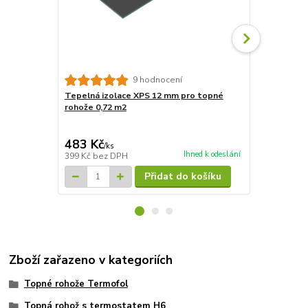
9 hodnocení
Tepelná izolace XPS 12 mm pro topné
Tepelná izo
rohože 0,72 m2
rohože 7,2m
4 827 Kč
Ušetříte 835
483 Kč
3 992 Kč
/
ks
Ihned k odeslání
399 Kč
bez DPH
3 299 Kč
bez
Přidat do košíku
Zboží zařazeno v kategoriích
Topné rohože Termofol
Topná rohož s termostatem H6