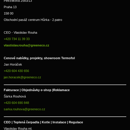
Petržílkova 2583/13
Praha 13
158 00
Obchodní pasáž centrum Hůrka - 2.patro
CEO - Vlastislav Rouha 
+420 734 11 39 33 
vlastislav.rouha@greeneco.cz
Cenové nabídky, projekty, showroom Termofol 
Jan Horáček
+420 604 430 656
jan.horacek@greeneco.cz
Fakturace | 
Objednávky e-shop |
Reklamace
Šárka Rouhová
+420 604 690 848
sarka.rouhova@greeneco.cz
CEO | Teplená čerpadla | Kotle | Instalace | Regulace
Vlastislav Rouha ml.