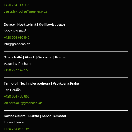
+420 734 113 933
vlastislav.rouha@greeneco.cz
Dotace | Nová zelená | Kotlíková dotace
Šárka Rouhová
+420 604 690 848
info@greeneco.cz
Servis kotlů | Attack | Greeneco | Kolton  
Vlastislav Rouha st.
+420 777 147 153
Termofol | Technická podpora | Vzorkovna Praha
Jan Horáček
+420 604 430 656
jan.horacek@greeneco.cz
Revize elektro 
|
 Elektro 
|
 Servis Termofol 
Tomáš Helikar
+420 723 042 193