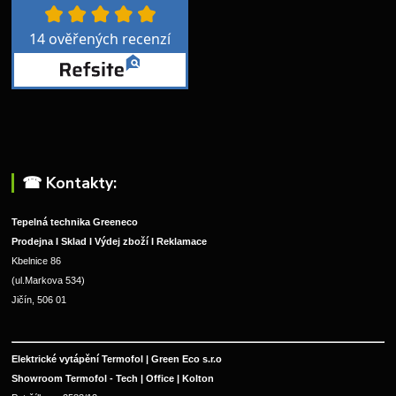
☎︎ Kontakty:
Tepelná technika Greeneco
Prodejna I Sklad I Výdej zboží I Reklamace
Kbelnice 86
(ul.Markova 534)
Jičín, 506 01
Elektrické vytápění Termofol | Green Eco s.r.o
Showroom Termofol - Tech | Office | Kolton