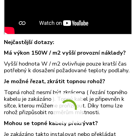
Nejčastější dotazy:
Má výkon 150W / m2 vyšší provozní náklady?
Vyšší hodnota W / m2 ovlivňuje pouze kratší čas
potřebný k dosažení požadované teploty podlahy.
Je možné řezat, zkrátit topnou rohož?
Topná rohož nesmí být zkrácena ( řezání topného
kabelu je zakázáno ). Topný kabel je připevněn k
síťce, kterou můžeme proříznout. Díky tomu lze
rohož přizpůsobit rozměrům místnosti.
Mohou se topné kabely překrývat?
Je zakázáno takto instalovat nebo překládat