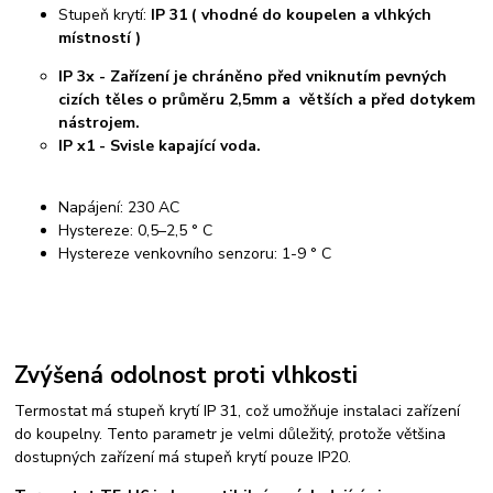
Stupeň krytí:
IP 31 ( vhodné do koupelen a vlhkých
místností )
IP 3x - Zařízení je chráněno před vniknutím pevných
cizích těles o průměru 2,5mm a větších a před dotykem
nástrojem.
IP x1 - Svisle kapající voda.
Napájení: 230 AC
Hystereze: 0,5–2,5 ° C
Hystereze venkovního senzoru: 1-9 ° C
Zvýšená odolnost proti vlhkosti
Termostat má stupeň krytí IP 31, což umožňuje instalaci zařízení
do koupelny. Tento parametr je velmi důležitý, protože většina
dostupných zařízení má stupeň krytí pouze IP20.