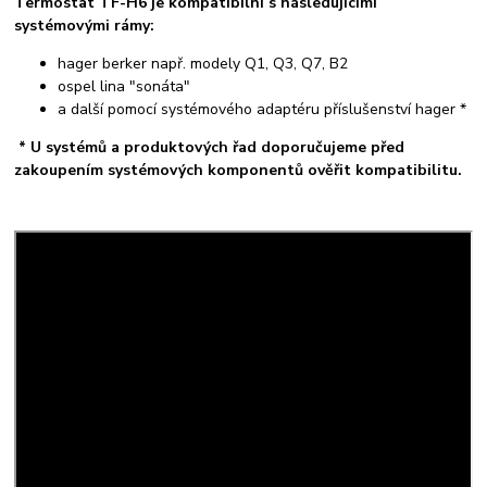
Termostat TF-H6 je kompatibilní s následujícími
systémovými rámy:
hager berker např. modely Q1, Q3, Q7, B2
ospel lina "sonáta"
a další pomocí systémového adaptéru příslušenství hager *
* U systémů a produktových řad doporučujeme před
zakoupením systémových komponentů ověřit kompatibilitu.