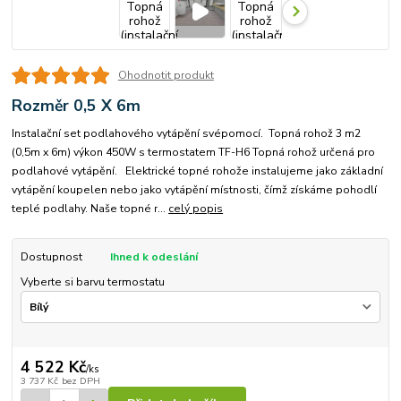
Ohodnotit produkt
Rozměr 0,5 X 6m
Instalační set podlahového vytápění svépomocí. Topná rohož 3 m2
(0,5m x 6m) výkon 450W s termostatem TF-H6 Topná rohož určená pro
podlahové vytápění. Elektrické topné rohože instalujeme jako základní
vytápění koupelen nebo jako vytápění místnosti, čímž získáme pohodlí
teplé podlahy. Naše topné r...
celý popis
Dostupnost
Ihned k odeslání
Vyberte si barvu termostatu
4 522 Kč
/
ks
3 737 Kč
bez DPH