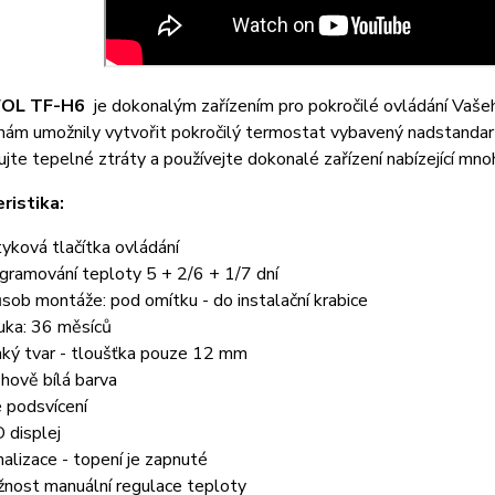
OL TF-H6
je dokonalým zařízením pro pokročilé ovládání Vaš
nám umožnily vytvořit pokročilý termostat vybavený nadstandartn
ujte tepelné ztráty a používejte dokonalé zařízení nabízející mnoh
ristika:
yková tlačítka ovládání
gramování teploty 5 + 2/6 + 1/7 dní
sob montáže: pod omítku - do instalační krabice
uka: 36 měsíců
ký tvar - tloušťka pouze 12 mm
hově bílá barva
é podsvícení
 displej
nalizace - topení je zapnuté
nost manuální regulace teploty