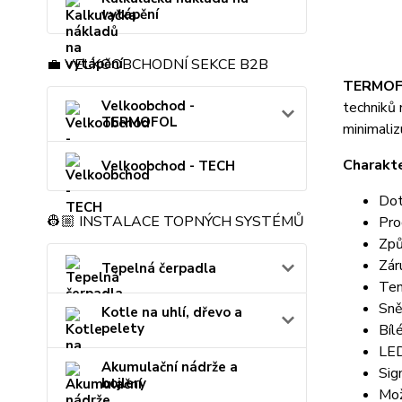
vytápění
💼 VELKOOBCHODNÍ SEKCE B2B
TERMOF
Velkoobchod -
techniků 
TERMOFOL
minimaliz
Charakte
Velkoobchod - TECH
Dot
👷🏼 INSTALACE TOPNÝCH SYSTÉMŮ
Pro
Způ
Zár
Tepelná čerpadla
Ten
Sně
Kotle na uhlí, dřevo a
pelety
Bíl
LED
Akumulační nádrže a
Sig
bojlery
Mož