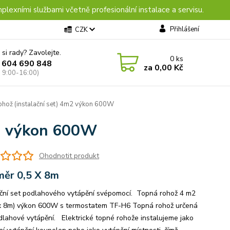
plexními službami včetně profesionální instalace a servisu.
Přihlášení
CZK
 si rady? Zavolejte.
0
ks
 604 690 848
za
0,00 Kč
: 9:00-16:00)
hož (instalační set) 4m2 výkon 600W
m2 výkon 600W
Ohodnotit produkt
ěr 0,5 X 8m
ační set podlahového vytápění svépomocí. Topná rohož 4 m2
x 8m) výkon 600W s termostatem TF-H6 Topná rohož určená
dlahové vytápění. Elektrické topné rohože instalujeme jako