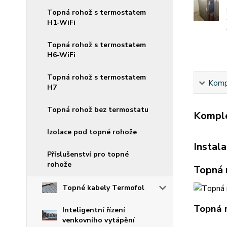
Topná rohož s termostatem
H1-WiFi
Topná rohož s termostatem
H6-WiFi
Topná rohož s termostatem
Kompl
H7
Topná rohož bez termostatu
Komple
Izolace pod topné rohože
Instal
Příslušenství pro topné
rohože
Topná 
Topné kabely Termofol
Topná r
Inteligentní řízení
venkovního vytápění