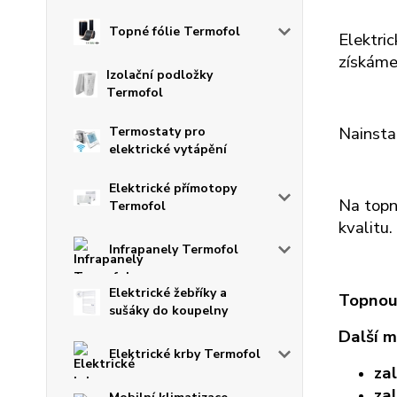
Topné fólie Termofol
Elektri
získáme
Izolační podložky
Termofol
Nainsta
Termostaty pro
elektrické vytápění
Elektrické přímotopy
Na topn
Termofol
kvalitu.
Infrapanely Termofol
Elektrické žebříky a
Topnou 
sušáky do koupelny
Další m
Elektrické krby Termofol
za
za