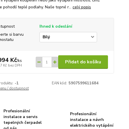
ní vytápění koupelen nebo jako vytápění místnosti, čímž
e pohodlí teplé podlahy. Naše topné r...
celý popis
tupnost
Ihned k odeslání
erte si barvu
mostatu
994 Kč
/
ks
Přidat do košíku
27 Kč
bez DPH
roduktu:
-1
EAN kód:
5907599611684
cenu / dostupnost
Profesionální
Profesionální
instalace a servis
instalace a návrh
tepelných čerpadel
elektrického vytápění
od nás.