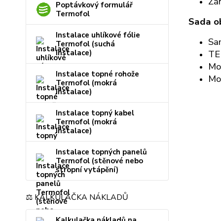
Zár
Poptávkový formulář
Termofol
Sada o
Instalace uhlíkové fólie
Sa
Termofol (suchá
TE
instalace)
Mon
Instalace topné rohože
Mon
Termofol (mokrá
instalace)
Instalace topný kabel
Termofol (mokrá
instalace)
Instalace topných panelů
Termofol (stěnové nebo
stropní vytápění)
⚖️ KALKULAČKA NÁKLADŮ
Kalkulačka nákladů na