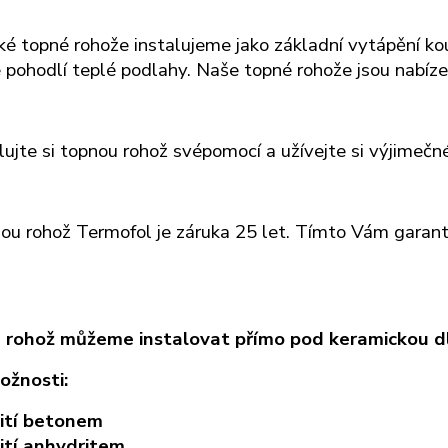
cké topné rohože instalujeme jako základní vytápění ko
 pohodlí teplé podlahy. Naše topné rohože
jsou nabíz
lujte si topnou rohož svépomocí a užívejte si výjimeč
ou rohož Termofol je záruka 25 let. Tímto Vám garantu
rohož můžeme instalovat přímo pod keramickou dla
ožnosti:
lití betonem
lití anhydritem