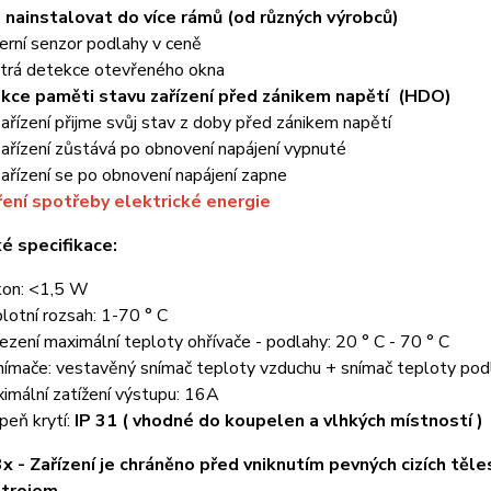
 nainstalovat do více rámů (od různých výrobců)
erní senzor podlahy v ceně
trá detekce otevřeného okna
kce paměti stavu zařízení před zánikem napětí
(HDO)
Zařízení přijme svůj stav z doby před zánikem napětí
Zařízení zůstává po obnovení napájení vypnuté
Zařízení se po obnovení napájení zapne
ení spotřeby elektrické energie
é specifikace:
kon: <1,5 W
lotní rozsah: 1-70 ° C
zení maximální teploty ohřívače - podlahy: 20 ° C - 70 ° C
nímače: vestavěný snímač teploty vzduchu + snímač teploty po
imální zatížení výstupu: 16A
peň krytí:
IP 31 ( vhodné do koupelen a vlhkých místností )
3x - Zařízení je chráněno před vniknutím pevných cizích t