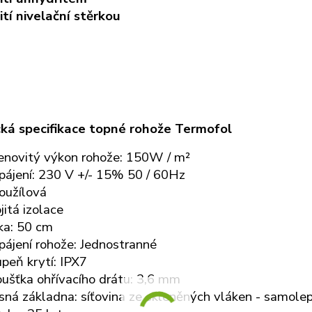
ití nivelační stěrkou
ká specifikace topné rohože Termofol
enovitý výkon rohože: 150W / m²
pájení: 230 V +/- 15% 50 / 60Hz
oužílová
jitá izolace
ka: 50 cm
ájení rohože: Jednostranné
peň krytí: IPX7
ušťka ohřívacího drátu: 3,6 mm
ná základna: síťovina ze skleněných vláken - samolep