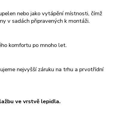
upelen nebo jako vytápění místnosti, čímž
eny v sadách připravených k montáži.
ného komfortu po mnoho let.
jeme nejvyšší záruku na trhu a prvotřídní
žbu ve vrstvě lepidla.