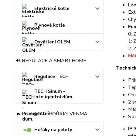
Lze
Elektrické kotle
Ext
Chy
Plynové kotle
Fun
0: 
1: 
Osvětlení OLEM
2: 
Měř
📲 REGULACE A SMARTHOME
Technick
Regulace TECH
Pří
Tep
TECH Sinum -
Ome
Inteligentní dům.
2 s
Max
🔥 PELETOVÉ HOŘÁKY VENMA
Stu
IP 
Hořáky na pelety