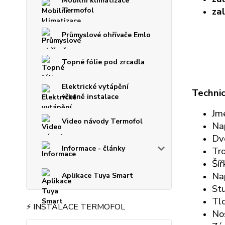
Mobilní klimatizace
zal
Termofol
Průmyslové ohřívače Emlo
Topné fólie pod zrcadla
Elektrické vytápění
Technic
včetně instalace
Jm
Video návody Termofol
Na
Dv
Informace - články
Tro
Šíř
Nap
Aplikace Tuya Smart
Stu
Tlo
⚡ INSTALACE TERMOFOL
Nos