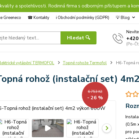
 kvality a spolehlivosti. Rodinná firma s odborným přístupem a kom
nce Greeneco
☎︎ Kontakty
ℹ︎ Obchodní podmínky (GDPR)
💡 Blog
Nevíte
Hledat 🔍
+420
(Po-Čt
lektrické vytápění TERMOFOL
Topné rohože Termofol
H6-Topná ro
opná rohož (instalační set) 4
6 753 Kč
- 26 %
Rozm
Instal
(0,5m 
pro po