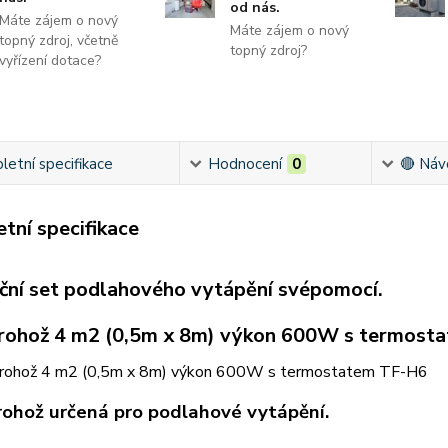
od nás.
Máte zájem o nový
Máte zájem o nový
topný zdroj, včetně
topný zdroj?
vyřízení dotace?
etní specifikace
Hodnocení
0
🔴 Náv
tní specifikace
ační set podlahového vytápění svépomocí.
rohož 4 m2 (0,5m x 8m) výkon 600W s termost
ohož určená pro podlahové vytápění.