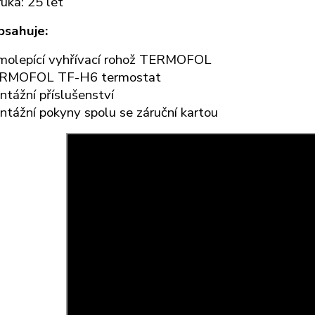
uka: 25 let
bsahuje:
molepící vyhřívací rohož TERMOFOL
RMOFOL TF-H6 termostat
tážní příslušenství
tážní pokyny spolu se záruční kartou