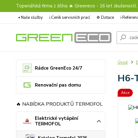
Topenářská firma z Jičína 🔥 Greeneco - 16 let zkušeností,
▪️ Naše služby
ℹ︎ Ceník servisních prací
♽ Dotace
ℹ︎ Refere
Úvod
E
Rádce GreenEco 24/7
H6-T
Renovační pas domu
Akce
🔥 NABÍDKA PRODUKTŮ TERMOFOL
Elektrické vytápění
TERMOFOL
Katalog Termofol 2026