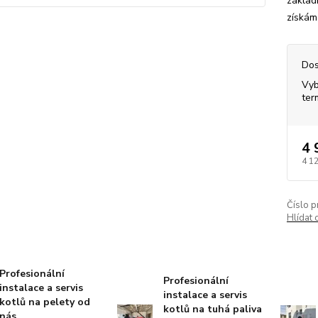
základ
získám
Dos
Vyb
ter
4 
4 1
Číslo p
Hlídat 
Profesionální
Profesionální
instalace a servis
instalace a servis
kotlů na pelety od
kotlů na tuhá paliva
nás.