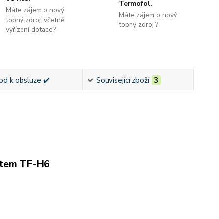
Termofol.
Máte zájem o nový
Máte zájem o nový
topný zdroj, včetně
topný zdroj ?
vyřízení dotace?
od k obsluze ✔️
Související zboží
3
atem TF-H6