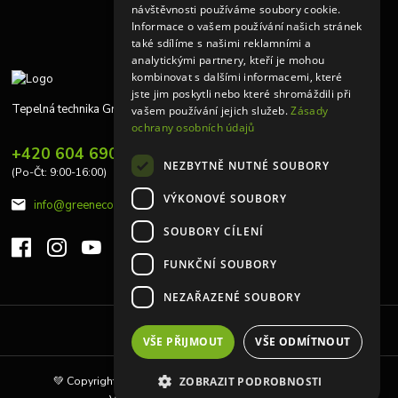
návštěvnosti používáme soubory cookie.
Informace o vašem používání našich stránek
také sdílíme s našimi reklamními a
analytickými partnery, kteří je mohou
kombinovat s dalšími informacemi, které
jste jim poskytli nebo které shromáždili při
Tepelná technika Greeneco
vašem používání jejich služeb.
Zásady
ochrany osobních údajů
+420 604 690 848
NEZBYTNĚ NUTNÉ SOUBORY
(Po-Čt: 9:00-16:00)
VÝKONOVÉ SOUBORY
info@greeneco.cz
SOUBORY CÍLENÍ
FUNKČNÍ SOUBORY
NEZAŘAZENÉ SOUBORY
Upravit sběr cookies.
VŠE PŘIJMOUT
VŠE ODMÍTNOUT
💚 Copyright © 2010 | Tepelná technika Greeneco s.r.o 💚
ZOBRAZIT PODROBNOSTI