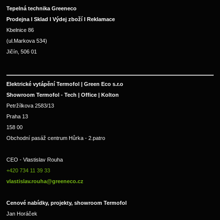
Tepelná technika Greeneco
Prodejna I Sklad I Výdej zboží I Reklamace
Kbelnice 86
(ul.Markova 534)
Jičín, 506 01
Elektrické vytápění Termofol | Green Eco s.r.o
Showroom Termofol - Tech | Office | Kolton
Petržílkova 2583/13
Praha 13
158 00
Obchodní pasáž centrum Hůrka - 2.patro
CEO - Vlastislav Rouha 
+420 734 11 39 33 
vlastislav.rouha@greeneco.cz
Cenové nabídky, projekty, showroom Termofol 
Jan Horáček