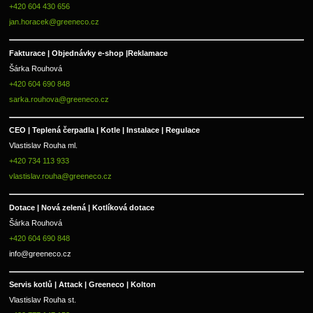
+420 604 430 656
jan.horacek@greeneco.cz
Fakturace | 
Objednávky e-shop |
Reklamace
Šárka Rouhová
+420 604 690 848
sarka.rouhova@greeneco.cz
CEO | Teplená čerpadla | Kotle | Instalace | Regulace
Vlastislav Rouha ml.
+420 734 113 933
vlastislav.rouha@greeneco.cz
Dotace | Nová zelená | Kotlíková dotace
Šárka Rouhová
+420 604 690 848
info@greeneco.cz
Servis kotlů | Attack | Greeneco | Kolton  
Vlastislav Rouha st.