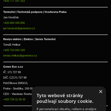
+420 777 147 153
Termofol | Technická podpora | Vzorkovna Praha
Jan Horáček
+420 604 430 656
jan.horacek@greeneco.cz
Revize elektro 
|
 Elektro 
|
 Servis Termofol 
Tomáš Helikar
+420 723 042 193
tomas.helikar@greeneco.cz
Green Eco s.r.o 
IČ: 171 727 99      
DIČ: CZ171 727 99
Petržílkova 2583/13, 
Praha - Stodůlky, 158 00 
×
CEO - Vlastislav Rouha ml.
Tyto webové stránky
+420 734 11 39 33
používají soubory cookie.
K personalizaci obsahu, reklam a analýze