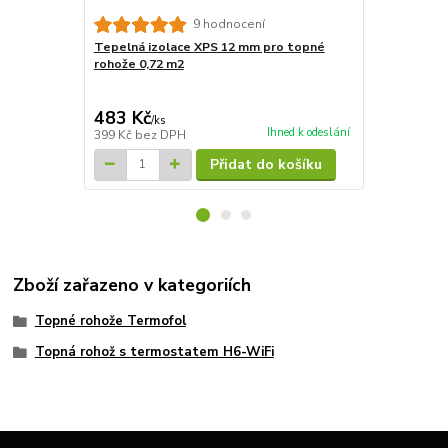
9 hodnocení
Tepelná izolace XPS 12 mm pro topné
Tepelná izo
rohože 0,72 m2
rohože 7,2m
4 827 Kč
Ušetříte 835
483 Kč
3 992 Kč
/
ks
Ihned k odeslání
399 Kč
bez DPH
3 299 Kč
bez
Přidat do košíku
Zboží zařazeno v kategoriích
Topné rohože Termofol
Topná rohož s termostatem H6-WiFi