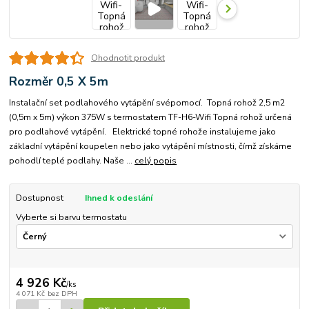
Ohodnotit produkt
Rozměr 0,5 X 5m
Instalační set podlahového vytápění svépomocí. Topná rohož 2,5 m2
(0,5m x 5m) výkon 375W s termostatem TF-H6-Wifi Topná rohož určená
pro podlahové vytápění. Elektrické topné rohože instalujeme jako
základní vytápění koupelen nebo jako vytápění místnosti, čímž získáme
pohodlí teplé podlahy. Naše ...
celý popis
Dostupnost
Ihned k odeslání
Vyberte si barvu termostatu
4 926 Kč
/
ks
4 071 Kč
bez DPH