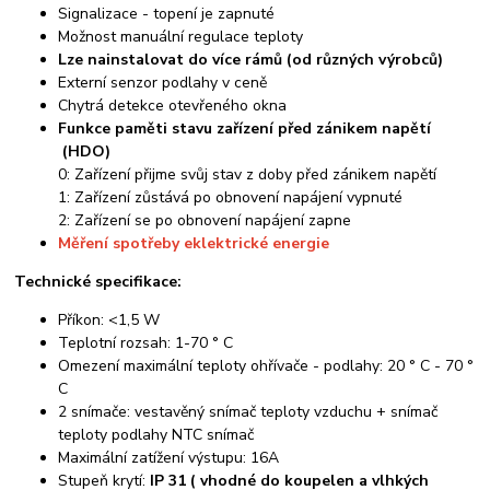
Signalizace - topení je zapnuté
Možnost manuální regulace teploty
Lze nainstalovat do více rámů (od různých výrobců)
Externí senzor podlahy v ceně
Chytrá detekce otevřeného okna
Funkce paměti stavu zařízení před zánikem napětí
(HDO)
0: Zařízení přijme svůj stav z doby před zánikem napětí
1: Zařízení zůstává po obnovení napájení vypnuté
2: Zařízení se po obnovení napájení zapne
Měření spotřeby eklektrické energie
Technické specifikace:
Příkon: <1,5 W
Teplotní rozsah: 1-70 ° C
Omezení maximální teploty ohřívače - podlahy: 20 ° C - 70 °
C
2 snímače: vestavěný snímač teploty vzduchu + snímač
teploty podlahy NTC snímač
Maximální zatížení výstupu: 16A
Stupeň krytí:
IP 31 ( vhodné do koupelen a vlhkých