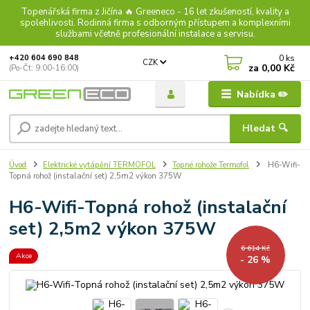
Topenářská firma z Jičína 🔥 Greeneco - 16 let zkušeností, kvality a
spolehlivosti. Rodinná firma s odborným přístupem a komplexními
službami včetně profesionální instalace a servisu.
0
ks
+420 604 690 848
CZK
za
0,00 Kč
(Po-Čt: 9:00-16:00)
Nabídka ✏️
Hledat 🔍
Úvod
Elektrické vytápění TERMOFOL
Topné rohože Termofol
H6-Wifi-
Topná rohož (instalační set) 2,5m2 výkon 375W
H6-Wifi-Topná rohož (instalační
set) 2,5m2 výkon 375W
6 614 Kč
Akce
- 26 %