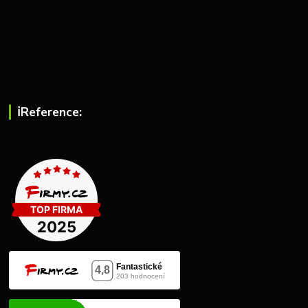
ℹ︎Reference: