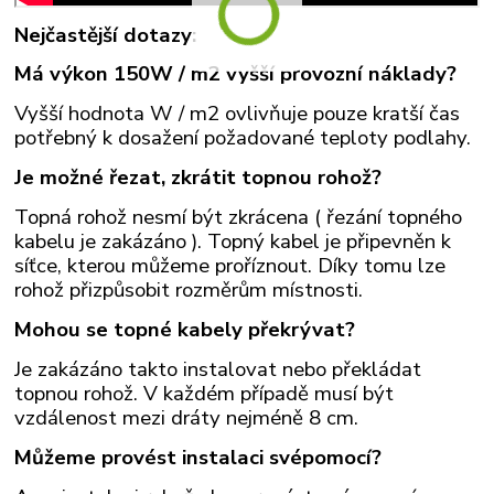
Nejčastější dotazy:
Má výkon 150W / m2 vyšší provozní náklady?
Vyšší hodnota W / m2 ovlivňuje pouze kratší čas
potřebný k dosažení požadované teploty podlahy.
Je možné řezat, zkrátit topnou rohož?
Topná rohož nesmí být zkrácena ( řezání topného
kabelu je zakázáno ). Topný kabel je připevněn k
síťce, kterou můžeme proříznout. Díky tomu lze
rohož přizpůsobit rozměrům místnosti.
Mohou se topné kabely překrývat?
Je zakázáno takto instalovat nebo překládat
topnou rohož. V každém případě musí být
vzdálenost mezi dráty nejméně 8 cm.
Můžeme provést instalaci svépomocí?