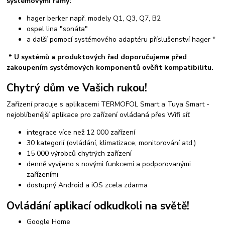
systémovými rámy:
hager berker např. modely Q1, Q3, Q7, B2
ospel lina "sonáta"
a další pomocí systémového adaptéru příslušenství hager *
* U systémů a produktových řad doporučujeme před
zakoupením systémových komponentů ověřit kompatibilitu.
Chytrý dům ve Vašich rukou!
Zařízení pracuje s aplikacemi TERMOFOL Smart a Tuya Smart -
nejoblíbenější aplikace pro zařízení ovládaná přes Wifi síť
integrace více než 12 000 zařízení
30 kategorií (ovládání, klimatizace, monitorování atd.)
15 000 výrobců chytrých zařízení
denně vyvíjeno s novými funkcemi a podporovanými
zařízeními
dostupný Android a iOS zcela zdarma
Ovládání aplikací odkudkoli na světě!
Google Home