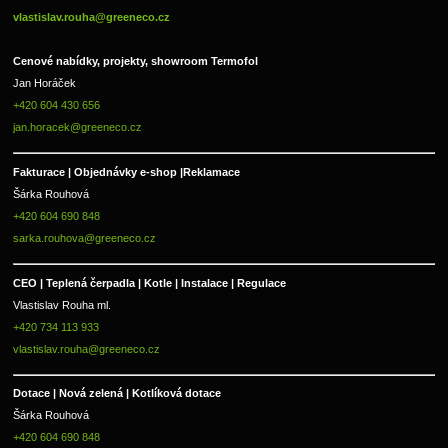
vlastislav.rouha@greeneco.cz
Cenové nabídky, projekty, showroom Termofol 
Jan Horáček
+420 604 430 656
jan.horacek@greeneco.cz
Fakturace | 
Objednávky e-shop |
Reklamace
Šárka Rouhová
+420 604 690 848
sarka.rouhova@greeneco.cz
CEO | Teplená čerpadla | Kotle | Instalace | Regulace
Vlastislav Rouha ml.
+420 734 113 933
vlastislav.rouha@greeneco.cz
Dotace | Nová zelená | Kotlíková dotace
Šárka Rouhová
+420 604 690 848