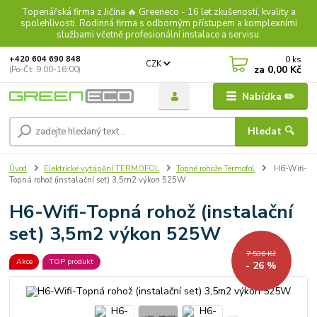
Topenářská firma z Jičína 🔥 Greeneco - 16 let zkušeností, kvality a
spolehlivosti. Rodinná firma s odborným přístupem a komplexními
službami včetně profesionální instalace a servisu.
0
ks
+420 604 690 848
CZK
za
0,00 Kč
(Po-Čt: 9:00-16:00)
Nabídka ✏️
Hledat 🔍
Úvod
Elektrické vytápění TERMOFOL
Topné rohože Termofol
H6-Wifi-
Topná rohož (instalační set) 3,5m2 výkon 525W
H6-Wifi-Topná rohož (instalační
set) 3,5m2 výkon 525W
7 536 Kč
Akce
TOP produkt
- 26 %