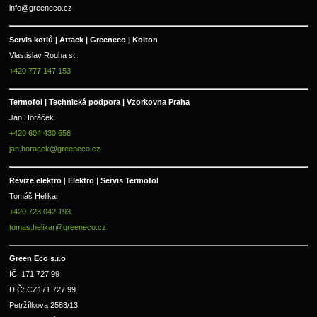
info@greeneco.cz
Servis kotlů | Attack | Greeneco | Kolton  
Vlastislav Rouha st.
+420 777 147 153
Termofol | Technická podpora | Vzorkovna Praha
Jan Horáček
+420 604 430 656
jan.horacek@greeneco.cz
Revize elektro 
|
 Elektro 
|
 Servis Termofol 
Tomáš Helikar
+420 723 042 193
tomas.helikar@greeneco.cz
Green Eco s.r.o 
IČ: 171 727 99      
DIČ: CZ171 727 99
Petržílkova 2583/13, 