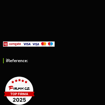
ℹ︎Reference: