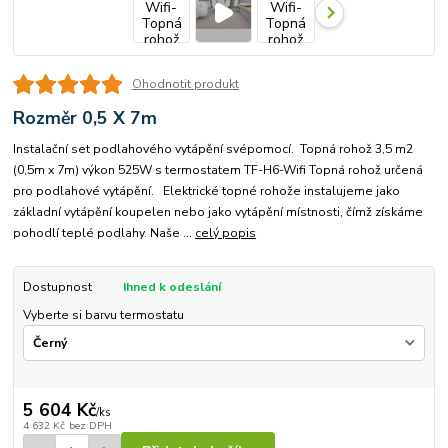
Ohodnotit produkt
Rozměr 0,5 X 7m
Instalační set podlahového vytápění svépomocí. Topná rohož 3,5 m2
(0,5m x 7m) výkon 525W s termostatem TF-H6-Wifi Topná rohož určená
pro podlahové vytápění. Elektrické topné rohože instalujeme jako
základní vytápění koupelen nebo jako vytápění místnosti, čímž získáme
pohodlí teplé podlahy. Naše ...
celý popis
Dostupnost
Ihned k odeslání
Vyberte si barvu termostatu
5 604 Kč
/
ks
4 632 Kč
bez DPH