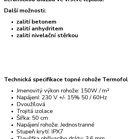
Další možnosti:
zalití betonem
zalití anhydritem
zalití nivelační stěrkou
Technická specifikace topné rohože Termofol
Jmenovitý výkon rohože: 150W / m²
Napájení: 230 V +/- 15% 50 / 60Hz
Dvoužílová
Trojitá izolace
Šířka: 50 cm
Napájení rohože: Jednostranné
Stupeň krytí: IPX7
Tloušťka ohřívacího drátu: 3,6 mm