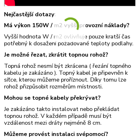
Nejčastější dotazy:
Má výkon 150W / m2 vyšší provozní náklady?
Vyšší hodnota W / m2 ovlivňuje pouze kratší čas
potřebný k dosažení požadované teploty podlahy.
Je možné řezat, zkrátit topnou rohož?
Topná rohož nesmí být zkrácena ( řezání topného
kabelu je zakázáno ). Topný kabel je připevněn k
síťce, kterou můžeme proříznout. Díky tomu lze
rohož přizpůsobit rozměrům místnosti.
Mohou se topné kabely překrývat?
Je zakázáno takto instalovat nebo překládat
topnou rohož. V každém případě musí být
vzdálenost mezi dráty nejméně 8 cm.
Můžeme provést instalaci svépomocí?