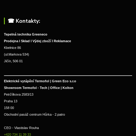
☎︎ Kontakty:
Tepelná technika Greeneco
Prodejna I Sklad I Výdej zboží I Reklamace
Kbelnice 86
(ul.Markova 534)
Jičín, 506 01
Elektrické vytápění Termofol | Green Eco s.r.o
Showroom Termofol - Tech | Office | Kolton
Petržílkova 2583/13
Praha 13
158 00
Obchodní pasáž centrum Hůrka - 2.patro
CEO - Vlastislav Rouha 
+420 734 11 39 33 