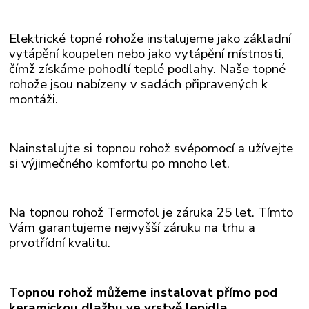
Elektrické topné rohože instalujeme jako základní
vytápění koupelen nebo jako vytápění místnosti,
čímž získáme pohodlí teplé podlahy. Naše topné
rohože
jsou nabízeny v sadách připravených k
montáži.
Nainstalujte si topnou rohož svépomocí a užívejte
si výjimečného komfortu po mnoho let.
Na topnou rohož Termofol je záruka 25 let. Tímto
Vám garantujeme nejvyšší záruku na trhu a
prvotřídní kvalitu.
Topnou rohož můžeme instalovat přímo pod
keramickou dlažbu ve vrstvě lepidla.