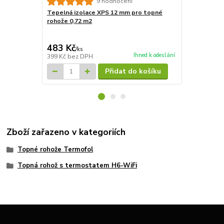
9 hodnocení
Tepelná izolace XPS 12 mm pro topné
Tepelná izo
rohože 0,72 m2
rohože 7,2m
4 827 Kč
Ušetříte 835
483 Kč
3 992 Kč
/
ks
Ihned k odeslání
399 Kč
bez DPH
3 299 Kč
bez
Přidat do košíku
Zboží zařazeno v kategoriích
Topné rohože Termofol
Topná rohož s termostatem H6-WiFi