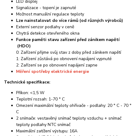
LED displej
Signalizace - topení je zapnuté
Možnost manuální regulace teploty
Lze nainstalovat do více rámů (od různých výrobců)
Externí senzor podlahy v ceně
Chytrá detekce otevřeného okna
Funkce paměti stavu zařízení před zánikem napětí
(HDO)
0: Zařízení přijme svůj stav z doby před zánikem napětí
1: Zařízení zůstává po obnovení napájení vypnuté
2: Zařízení se po obnovení napájení zapne
Měření spotřeby elektrické energie
Technické specifikace:
Příkon: <1,5 W
Teplotní rozsah: 1-70 ° C
Omezení maximální teploty ohřívače - podlahy: 20 ° C - 70 °
C
2 snímače: vestavěný snímač teploty vzduchu + snímač
teploty podlahy NTC snímač
Maximální zatížení výstupu: 16A