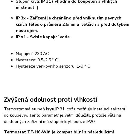
Stupeň krytí:
IP 31 ( vhodné do koupelen a vlhkých
místností )
IP 3x - Zařízení je chráněno před vniknutím pevných
cizích těles o průměru 2,5mm a větších a před dotykem
nástrojem.
IP x1 - Svisle kapající voda.
Napájení: 230 AC
Hystereze: 0,5–2,5 ° C
Hystereze venkovního senzoru: 1-9 ° C
Zvýšená odolnost proti vlhkosti
Termostat má stupeň krytí IP 31, což umožňuje instalaci zařízení
do koupelny. Tento parametr je velmi důležitý, protože většina
dostupných zařízení má stupeň krytí pouze IP20.
Termostat TF-H6-Wifi je kompatibilní s následujícími