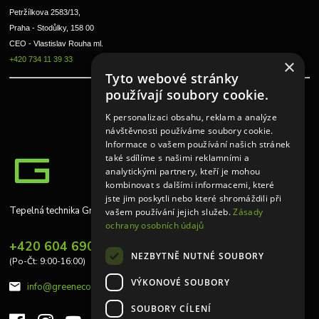
Petržílkova 2583/13, 
Praha - Stodůlky, 158 00 
CEO - Vlastislav Rouha ml.
+420 734 11 39 33
×
Tyto webové stránky
používají soubory cookie.
K personalizaci obsahu, reklam a analýze
návštěvnosti používáme soubory cookie.
Informace o vašem používání našich stránek
také sdílíme s našimi reklamními a
analytickými partnery, kteří je mohou
kombinovat s dalšími informacemi, které
jste jim poskytli nebo které shromáždili při
Tepelná technika Greeneco
vašem používání jejich služeb.
Zásady
ochrany osobních údajů
+420 604 690 848
NEZBYTNĚ NUTNÉ SOUBORY
(Po-Čt: 9:00-16:00)
VÝKONOVÉ SOUBORY
info@greeneco.cz
SOUBORY CÍLENÍ