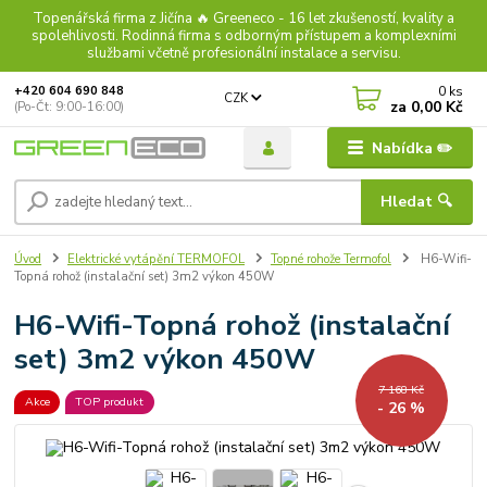
Topenářská firma z Jičína 🔥 Greeneco - 16 let zkušeností, kvality a
spolehlivosti. Rodinná firma s odborným přístupem a komplexními
službami včetně profesionální instalace a servisu.
0
ks
+420 604 690 848
CZK
za
0,00 Kč
(Po-Čt: 9:00-16:00)
Nabídka ✏️
Hledat 🔍
Úvod
Elektrické vytápění TERMOFOL
Topné rohože Termofol
H6-Wifi-
Topná rohož (instalační set) 3m2 výkon 450W
H6-Wifi-Topná rohož (instalační
set) 3m2 výkon 450W
7 168 Kč
Akce
TOP produkt
- 26 %