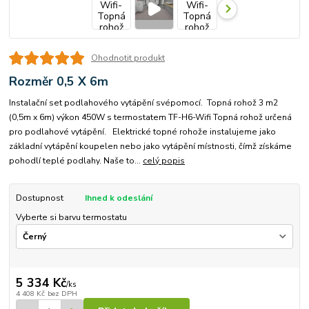
Ohodnotit produkt
Rozměr 0,5 X 6m
Instalační set podlahového vytápění svépomocí. Topná rohož 3 m2
(0,5m x 6m) výkon 450W s termostatem TF-H6-Wifi Topná rohož určená
pro podlahové vytápění. Elektrické topné rohože instalujeme jako
základní vytápění koupelen nebo jako vytápění místnosti, čímž získáme
pohodlí teplé podlahy. Naše to...
celý popis
Dostupnost
Ihned k odeslání
Vyberte si barvu termostatu
5 334 Kč
/
ks
4 408 Kč
bez DPH