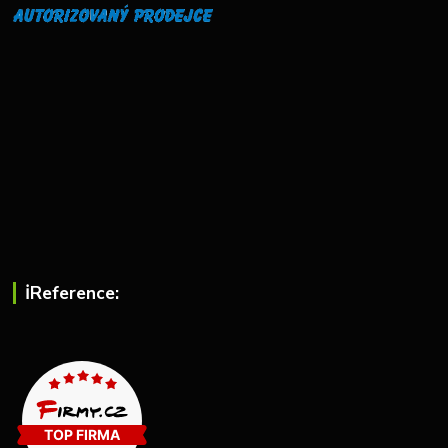
ℹ︎Reference: