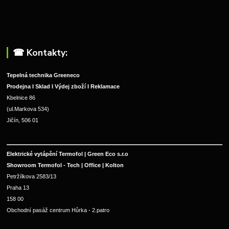
☎︎ Kontakty:
Tepelná technika Greeneco
Prodejna I Sklad I Výdej zboží I Reklamace
Kbelnice 86
(ul.Markova 534)
Jičín, 506 01
Elektrické vytápění Termofol | Green Eco s.r.o
Showroom Termofol - Tech | Office | Kolton
Petržílkova 2583/13
Praha 13
158 00
Obchodní pasáž centrum Hůrka - 2.patro