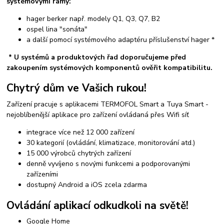
systémovými rámy:
hager berker např. modely Q1, Q3, Q7, B2
ospel lina "sonáta"
a další pomocí systémového adaptéru příslušenství hager *
* U systémů a produktových řad doporučujeme před
zakoupením systémových komponentů ověřit kompatibilitu.
Chytrý dům ve Vašich rukou!
Zařízení pracuje s aplikacemi TERMOFOL Smart a Tuya Smart -
nejoblíbenější aplikace pro zařízení ovládaná přes Wifi síť
integrace více než 12 000 zařízení
30 kategorií (ovládání, klimatizace, monitorování atd.)
15 000 výrobců chytrých zařízení
denně vyvíjeno s novými funkcemi a podporovanými
zařízeními
dostupný Android a iOS zcela zdarma
Ovládání aplikací odkudkoli na světě!
Google Home