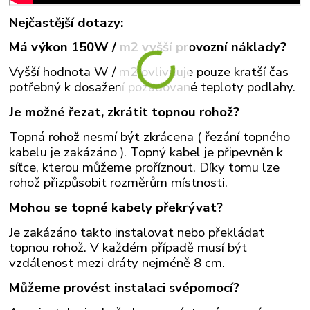
Nejčastější dotazy:
Má výkon 150W / m2 vyšší provozní náklady?
Vyšší hodnota W / m2 ovlivňuje pouze kratší čas
potřebný k dosažení požadované teploty podlahy.
Je možné řezat, zkrátit topnou rohož?
Topná rohož nesmí být zkrácena ( řezání topného
kabelu je zakázáno ). Topný kabel je připevněn k
síťce, kterou můžeme proříznout. Díky tomu lze
rohož přizpůsobit rozměrům místnosti.
Mohou se topné kabely překrývat?
Je zakázáno takto instalovat nebo překládat
topnou rohož. V každém případě musí být
vzdálenost mezi dráty nejméně 8 cm.
Můžeme provést instalaci svépomocí?