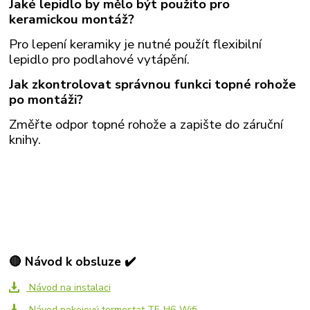
Jaké lepidlo by mělo být použito pro
keramickou montáž?
Pro lepení keramiky je nutné použít flexibilní
lepidlo pro podlahové vytápění.
Jak zkontrolovat správnou funkci topné rohože
po montáži?
Změřte odpor topné rohože a zapište do záruční
knihy.
🔴 Návod k obsluze ✔️
Návod na instalaci
Návod pokojový termostat TF-H6-Wifi