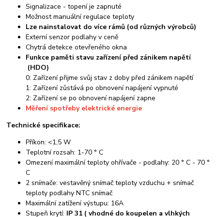
Signalizace - topení je zapnuté
Možnost manuální regulace teploty
Lze nainstalovat do více rámů (od různých výrobců)
Externí senzor podlahy v ceně
Chytrá detekce otevřeného okna
Funkce paměti stavu zařízení před zánikem napětí
(HDO)
0: Zařízení přijme svůj stav z doby před zánikem napětí
1: Zařízení zůstává po obnovení napájení vypnuté
2: Zařízení se po obnovení napájení zapne
Měření spotřeby elektrické energie
Technické specifikace:
Příkon: <1,5 W
Teplotní rozsah: 1-70 ° C
Omezení maximální teploty ohřívače - podlahy: 20 ° C - 70 °
C
2 snímače: vestavěný snímač teploty vzduchu + snímač
teploty podlahy NTC snímač
Maximální zatížení výstupu: 16A
Stupeň krytí:
IP 31 ( vhodné do koupelen a vlhkých