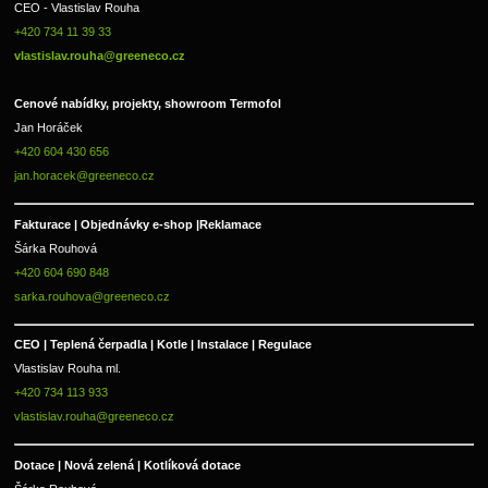
CEO - Vlastislav Rouha 
+420 734 11 39 33 
vlastislav.rouha@greeneco.cz
Cenové nabídky, projekty, showroom Termofol 
Jan Horáček
+420 604 430 656
jan.horacek@greeneco.cz
Fakturace | 
Objednávky e-shop |
Reklamace
Šárka Rouhová
+420 604 690 848
sarka.rouhova@greeneco.cz
CEO | Teplená čerpadla | Kotle | Instalace | Regulace
Vlastislav Rouha ml.
+420 734 113 933
vlastislav.rouha@greeneco.cz
Dotace | Nová zelená | Kotlíková dotace