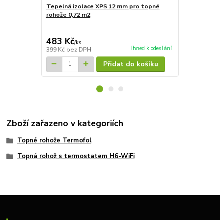
Tepelná izolace XPS 12 mm pro topné
Tepelná izo
rohože 0,72 m2
rohože 7,2m
4 827 Kč
Ušetříte 835
483 Kč
3 992 Kč
/
ks
Ihned k odeslání
399 Kč
bez DPH
3 299 Kč
bez
Přidat do košíku
Zboží zařazeno v kategoriích
Topné rohože Termofol
Topná rohož s termostatem H6-WiFi