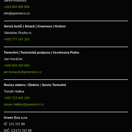
Šárka Rouhová
+420 604 690 848
info@greeneco.cz
Servis kotlů | Attack | Greeneco | Kolton  
Vlastislav Rouha st.
+420 777 147 153
Termofol | Technická podpora | Vzorkovna Praha
Jan Horáček
+420 604 430 656
jan.horacek@greeneco.cz
Revize elektro 
|
 Elektro 
|
 Servis Termofol 
Tomáš Helikar
+420 723 042 193
tomas.helikar@greeneco.cz
Green Eco s.r.o 
IČ: 171 727 99      
DIČ: CZ171 727 99