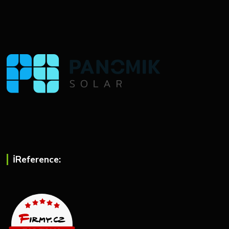
ℹ︎Reference: