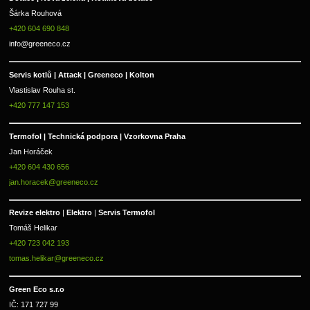
Šárka Rouhová
+420 604 690 848
info@greeneco.cz
Servis kotlů | Attack | Greeneco | Kolton  
Vlastislav Rouha st.
+420 777 147 153
Termofol | Technická podpora | Vzorkovna Praha
Jan Horáček
+420 604 430 656
jan.horacek@greeneco.cz
Revize elektro 
|
 Elektro 
|
 Servis Termofol 
Tomáš Helikar
+420 723 042 193
tomas.helikar@greeneco.cz
Green Eco s.r.o 
IČ: 171 727 99      