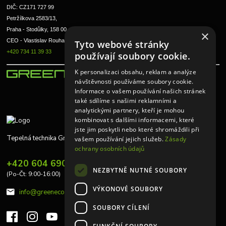
DIČ: CZ171 727 99
Petržílkova 2583/13, 
Praha - Stodůlky, 158 00 
×
CEO - Vlastislav Rouha ml.
Tyto webové stránky
+420 734 11 39 33
používají soubory cookie.
K personalizaci obsahu, reklam a analýze
návštěvnosti používáme soubory cookie.
Informace o vašem používání našich stránek
také sdílíme s našimi reklamními a
analytickými partnery, kteří je mohou
kombinovat s dalšími informacemi, které
jste jim poskytli nebo které shromáždili při
Tepelná technika Greeneco
vašem používání jejich služeb.
Zásady
ochrany osobních údajů
+420 604 690 848
NEZBYTNĚ NUTNÉ SOUBORY
(Po-Čt: 9:00-16:00)
VÝKONOVÉ SOUBORY
info@greeneco.cz
SOUBORY CÍLENÍ