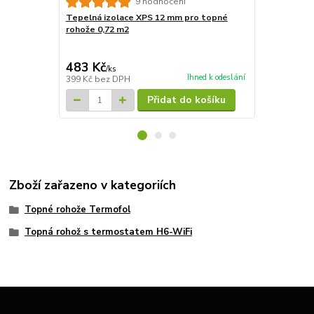
9 hodnocení
Tepelná izolace XPS 12 mm pro topné
Tepelná izo
rohože 0,72 m2
rohože 7,2m
4 827 Kč
Ušetříte 835
483 Kč
3 992 Kč
/
ks
Ihned k odeslání
399 Kč
bez DPH
3 299 Kč
bez
Přidat do košíku
Zboží zařazeno v kategoriích
Topné rohože Termofol
Topná rohož s termostatem H6-WiFi