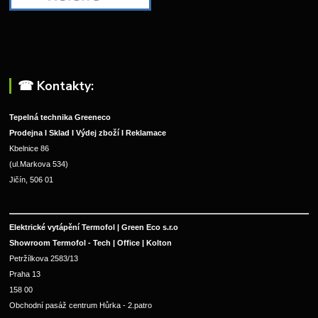
☎︎ Kontakty:
Tepelná technika Greeneco
Prodejna I Sklad I Výdej zboží I Reklamace
Kbelnice 86
(ul.Markova 534)
Jičín, 506 01
Elektrické vytápění Termofol | Green Eco s.r.o
Showroom Termofol - Tech | Office | Kolton
Petržílkova 2583/13
Praha 13
158 00
Obchodní pasáž centrum Hůrka - 2.patro