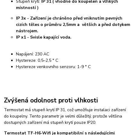
Stupeň krytí:
IP 31 ( vhodné do koupelen a vlhkých
místností )
IP 3x - Zařízení je chráněno před vniknutím pevných
cizích těles o průměru 2,5mm a větších a před dotykem
nástrojem.
IP x1 - Svisle kapající voda.
Napájení: 230 AC
Hystereze: 0,5–2,5 ° C
Hystereze venkovního senzoru: 1-9 ° C
Zvýšená odolnost proti vlhkosti
Termostat má stupeň krytí IP 31, což umožňuje instalaci zařízení
do koupelny. Tento parametr je velmi důležitý, protože většina
dostupných zařízení má stupeň krytí pouze IP20.
Termostat TF-H6-Wifi je kompatibilní s následujícími