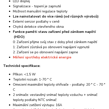
LED displej
Signalizace - topení je zapnuté
Možnost manuální regulace teploty
Lze nainstalovat do více rámů (od různých výrobců)
Externí senzor podlahy v ceně
Chytrá detekce otevřeného okna
Funkce paměti stavu zařízení před zánikem napětí
(HDO)
0: Zařízení přijme svůj stav z doby před zánikem napětí
1: Zařízení zůstává po obnovení napájení vypnuté
2: Zařízení se po obnovení napájení zapne
Měření spotřeby elektrické energie
Technické specifikace:
Příkon: <1,5 W
Teplotní rozsah: 1-70 ° C
Omezení maximální teploty ohřívače - podlahy: 20 ° C - 70 °
C
2 snímače: vestavěný snímač teploty vzduchu + snímač
teploty podlahy NTC snímač
Maximální zatížení výstupu: 16A