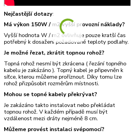
Nejčastější dotazy:
Má výkon 150W / m2 vyšší provozní náklady?
Vyšší hodnota W / m2 ovlivňuje pouze kratší čas
potřebný k dosažení požadované teploty podlahy.
Je možné řezat, zkrátit topnou rohož?
Topná rohož nesmí být zkrácena ( řezání topného
kabelu je zakázáno ). Topný kabel je připevněn k
síťce, kterou můžeme proříznout. Díky tomu lze
rohož přizpůsobit rozměrům místnosti.
Mohou se topné kabely překrývat?
Je zakázáno takto instalovat nebo překládat
topnou rohož. V každém případě musí být
vzdálenost mezi dráty nejméně 8 cm.
Můžeme provést instalaci svépomocí?