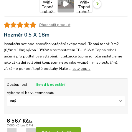
Ohodnotit produkt
Rozměr 0,5 X 18m
Instalační set podlahového vytápění svépomocí. Topná rohož 9 m2
(0,5m x 18m) výkon 1350W s termostatem TF-H6-Wifi Topná rohož
určená pro podlahové vytápění. Elektrické topné rohože instalujeme
jako základní vytápění koupelen nebo jako vytápění místnosti, čímž
získáme pohodlí teplé podlahy. Naše ...
celý popis
Dostupnost
Ihned k odeslání
Vyberte si barvu termostatu
8 567 Kč
/
ks
7 080 Kč
bez DPH