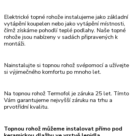
Elektrické topné rohože instalujeme jako základní
vytápění koupelen nebo jako vytápění místnosti,
čímž získáme pohodlí teplé podlahy. Naše topné
rohože
jsou nabízeny v sadách připravených k
montáži.
Nainstalujte si topnou rohož svépomocí a užívejte
si výjimečného komfortu po mnoho let.
Na topnou rohož Termofol je záruka 25 let. Tímto
Vám garantujeme nejvyšší záruku na trhu a
prvotřídní kvalitu.
Topnou rohož můžeme instalovat přímo pod
keramickou dlažbu ve vrstvě lepidla.