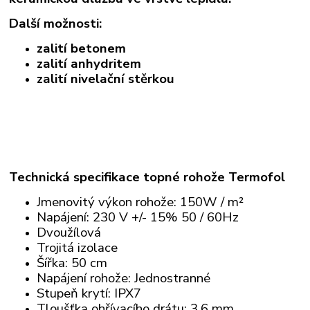
Další možnosti:
zalití betonem
zalití anhydritem
zalití nivelační stěrkou
Technická specifikace topné rohože Termofol
Jmenovitý výkon rohože: 150W / m²
Napájení: 230 V +/- 15% 50 / 60Hz
Dvoužílová
Trojitá izolace
Šířka: 50 cm
Napájení rohože: Jednostranné
Stupeň krytí: IPX7
Tloušťka ohřívacího drátu: 3,6 mm