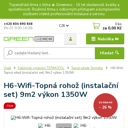
Topenářská firma z Jičína 🔥 Greeneco - 16 let zkušeností, kvality a
spolehlivosti. Rodinná firma s odborným přístupem a komplexními
službami včetně profesionální instalace a servisu.
0
ks
+420 604 690 848
CZK
za
0,00 Kč
(Po-Čt: 9:00-16:00)
Nabídka ✏️
Hledat 🔍
Úvod
Elektrické vytápění TERMOFOL
Topné rohože Termofol
H6-Wifi-
Topná rohož (instalační set) 9m2 výkon 1350W
H6-Wifi-Topná rohož (instalační
set) 9m2 výkon 1350W
11 564 Kč
Akce
- 26 %