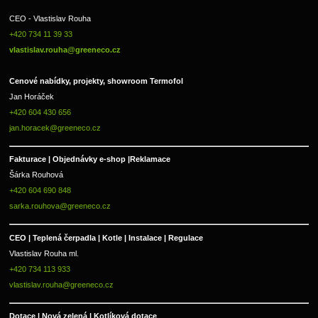
CEO - Vlastislav Rouha 
+420 734 11 39 33 
vlastislav.rouha@greeneco.cz
Cenové nabídky, projekty, showroom Termofol 
Jan Horáček
+420 604 430 656
jan.horacek@greeneco.cz
Fakturace | 
Objednávky e-shop |
Reklamace
Šárka Rouhová
+420 604 690 848
sarka.rouhova@greeneco.cz
CEO | Teplená čerpadla | Kotle | Instalace | Regulace
Vlastislav Rouha ml.
+420 734 113 933
vlastislav.rouha@greeneco.cz
Dotace | Nová zelená | Kotlíková dotace