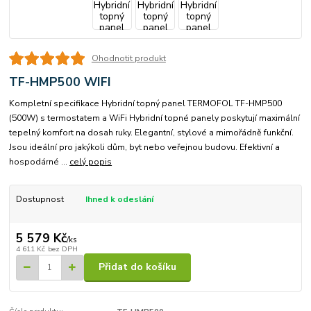
Ohodnotit produkt
TF-HMP500 WIFI
Kompletní specifikace Hybridní topný panel TERMOFOL TF-HMP500
(500W) s termostatem a WiFi Hybridní topné panely poskytují maximální
tepelný komfort na dosah ruky. Elegantní, stylové a mimořádně funkční.
Jsou ideální pro jakýkoli dům, byt nebo veřejnou budovu. Efektivní a
hospodárné ...
celý popis
Dostupnost
Ihned k odeslání
5 579 Kč
/
ks
4 611 Kč
bez DPH
Přidat do košíku