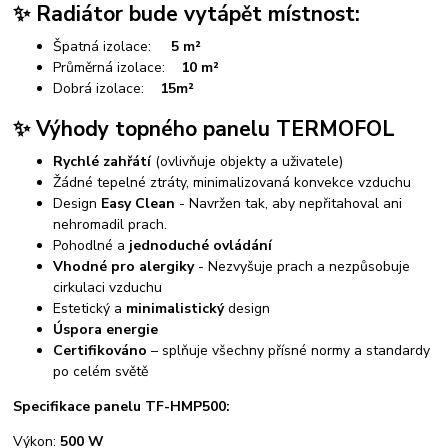
✨ Radiátor bude vytápět místnost:
Špatná izolace:
5
m²
Průměrná izolace:
10
m²
Dobrá izolace:
15
m²
✨ Výhody topného panelu TERMOFOL
Rychlé zahřátí
(ovlivňuje objekty a uživatele)
Žádné tepelné ztráty, minimalizovaná konvekce vzduchu
Design
Easy Clean
- Navržen tak, aby nepřitahoval ani
nehromadil prach.
Pohodlné a
jednoduché ovládání
Vhodné pro alergiky
- Nezvyšuje prach a nezpůsobuje
cirkulaci vzduchu
Estetický a
minimalistický
design
Úspora energie
Certifikováno
– splňuje všechny přísné normy a standardy
po celém světě
Specifikace panelu TF-HMP500:
Výkon:
500 W