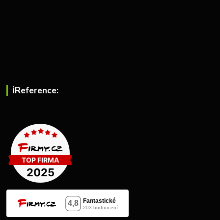
ℹ︎Reference: