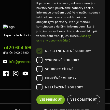
K personalizaci obsahu, reklam a analýze
návštěvnosti používáme soubory cookie.
Informace o vašem používání našich stránek
také sdílíme s našimi reklamními a
analytickými partnery, kteří je mohou
kombinovat s dalšími informacemi, které
jste jim poskytli nebo které shromáždili při
Tepelná technika Greeneco
vašem používání jejich služeb.
Zásady
ochrany osobních údajů
+420 604 690 848
NEZBYTNĚ NUTNÉ SOUBORY
(Po-Čt: 9:00-16:00)
VÝKONOVÉ SOUBORY
info@greeneco.cz
SOUBORY CÍLENÍ
FUNKČNÍ SOUBORY
NEZAŘAZENÉ SOUBORY
Upravit sběr cookies.
VŠE PŘIJMOUT
VŠE ODMÍTNOUT