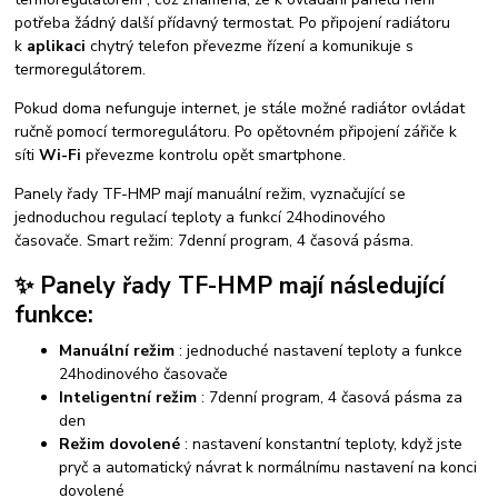
potřeba žádný další přídavný termostat. Po připojení radiátoru
k
aplikaci
chytrý telefon převezme řízení a komunikuje s
termoregulátorem.
Pokud doma nefunguje internet, je stále možné radiátor ovládat
ručně pomocí termoregulátoru. Po opětovném připojení zářiče k
síti
Wi-Fi
převezme kontrolu opět smartphone.
Panely řady TF-HMP mají manuální režim, vyznačující se
jednoduchou regulací teploty a funkcí 24hodinového
časovače. Smart režim: 7denní program, 4 časová pásma.
✨ Panely řady TF-HMP mají následující
funkce:
Manuální režim
: jednoduché nastavení teploty a funkce
24hodinového časovače
Inteligentní režim
: 7denní program, 4 časová pásma za
den
Režim dovolené
: nastavení konstantní teploty, když jste
pryč a automatický návrat k normálnímu nastavení na konci
dovolené