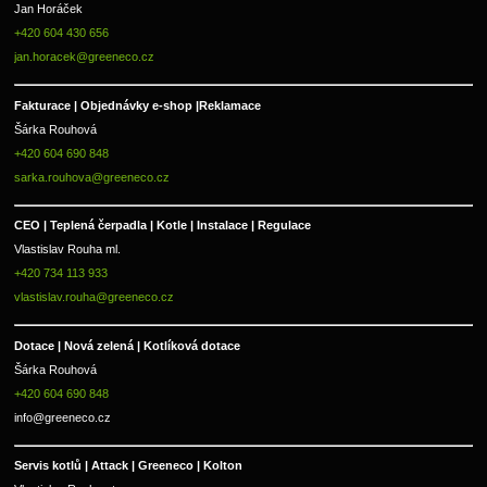
Jan Horáček
+420 604 430 656
jan.horacek@greeneco.cz
Fakturace | 
Objednávky e-shop |
Reklamace
Šárka Rouhová
+420 604 690 848
sarka.rouhova@greeneco.cz
CEO | Teplená čerpadla | Kotle | Instalace | Regulace
Vlastislav Rouha ml.
+420 734 113 933
vlastislav.rouha@greeneco.cz
Dotace | Nová zelená | Kotlíková dotace
Šárka Rouhová
+420 604 690 848
info@greeneco.cz
Servis kotlů | Attack | Greeneco | Kolton  