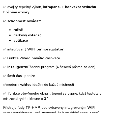
✅ dvojitý tepelný výkon,
infrapanel + konvekce vzduchu
bočními otvory
✅ schopnost ovládat:
ručně
dálkový ovladač
aplikace
✅ integrovaný
WIFI termoregulátor
✅ Funkce
24hodinového
časovače
✅
inteligentní
7denní program (4 časová pásma za den)
✅
šetří čas
i peníze
✅moderní
vzhled
ideální do každé místnosti
✅
funkce
otevřeného okna , topení se vypne, když teplota v
místnosti rychle klesne o
3˚
Přístroje řady
TF-HMP
jsou vybaveny integrovaným
WIFI
termoregulátorem , což znamená, že k ovládání panelu není