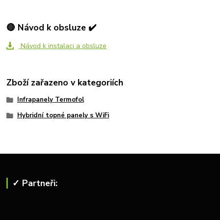
🔴 Návod k obsluze ✔️
Návod k instalaci a obsluze
Zboží zařazeno v kategoriích
Infrapanely Termofol
Hybridní topné panely s WiFi
✓ Partneři: