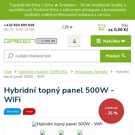
Topenářská firma z Jičína 🔥 Greeneco - 16 let zkušeností, kvality a
spolehlivosti. Rodinná firma s odborným přístupem a komplexními
službami včetně profesionální instalace a servisu.
0
ks
+420 604 690 848
CZK
za
0,00 Kč
(Po-Čt: 9:00-16:00)
Nabídka ✏️
Hledat 🔍
Úvod
Elektrické vytápění TERMOFOL
Infrapanely Termofol
Hybridní
topný panel 500W - WiFi
Hybridní topný panel 500W -
WiFi
7 479 Kč
Novinka
Akce
- 25 %