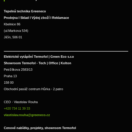
Tepelná technika Greeneco
Prodejna I Sklad I Výdej zboží I Reklamace
Kbelnice 86
(ul.Markova 534)
Jičín, 506 01
Elektrické vytápění Termofol | Green Eco s.r.o
Showroom Termofol - Tech | Office | Kolton
Petržílkova 2583/13
Praha 13
158 00
Obchodní pasáž centrum Hůrka - 2.patro
CEO - Vlastislav Rouha 
+420 734 11 39 33 
vlastislav.rouha@greeneco.cz
Cenové nabídky, projekty, showroom Termofol 