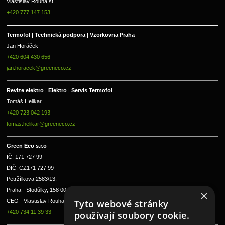
Vlastislav Rouha st.
+420 777 147 153
Termofol | Technická podpora | Vzorkovna Praha
Jan Horáček
+420 604 430 656
jan.horacek@greeneco.cz
Revize elektro 
|
 Elektro 
|
 Servis Termofol 
Tomáš Helikar
+420 723 042 193
tomas.helikar@greeneco.cz
Green Eco s.r.o 
IČ: 171 727 99      
DIČ: CZ171 727 99
Petržílkova 2583/13, 
Praha - Stodůlky, 158 00 
×
Tyto webové stránky
CEO - Vlastislav Rouha ml.
+420 734 11 39 33
používají soubory cookie.