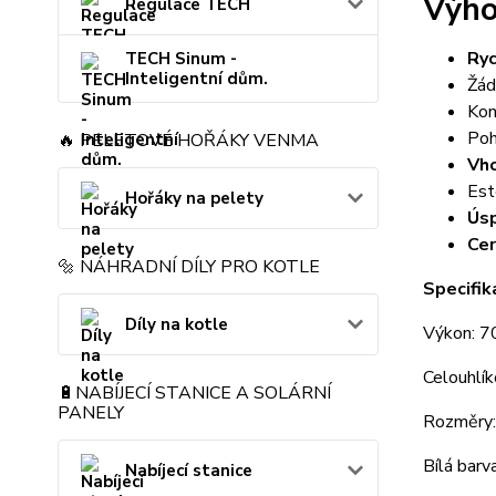
Výho
Regulace TECH
Ryc
TECH Sinum -
Inteligentní dům.
Žád
Kon
Poh
🔥 PELETOVÉ HOŘÁKY VENMA
Vho
Est
Hořáky na pelety
Úsp
Cer
🔩 NÁHRADNÍ DÍLY PRO KOTLE
Specifi
Díly na kotle
Výkon: 
Celouhlík
🔋NABÍJECÍ STANICE A SOLÁRNÍ
PANELY
Rozměry:
Bílá barv
Nabíjecí stanice