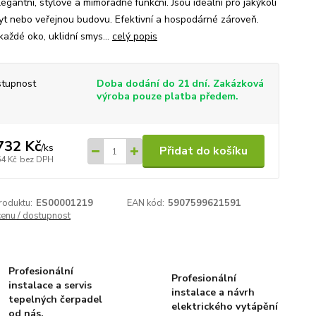
legantní, stylové a mimořádně funkční. Jsou ideální pro jakýkoli
yt nebo veřejnou budovu. Efektivní a hospodárné zároveň.
každé oko, uklidní smys...
celý popis
tupnost
Doba dodání do 21 dní. Zakázková
výroba pouze platba předem.
732 Kč
/
ks
Přidat do košíku
64 Kč
bez DPH
roduktu:
ES00001219
EAN kód:
5907599621591
cenu / dostupnost
Profesionální
Profesionální
instalace a servis
instalace a návrh
tepelných čerpadel
elektrického vytápění
od nás.