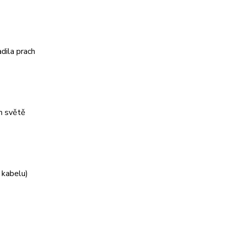
dila prach
m světě
 kabelu)