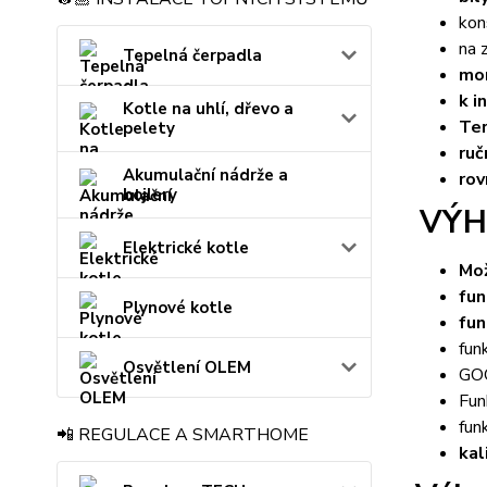
kon
na 
Tepelná čerpadla
mon
k i
Kotle na uhlí, dřevo a
Ter
pelety
ruč
Akumulační nádrže a
rov
bojlery
VÝH
Elektrické kotle
Mo
fun
Plynové kotle
fun
fun
Osvětlení OLEM
GO
Fu
fun
📲 REGULACE A SMARTHOME
kal