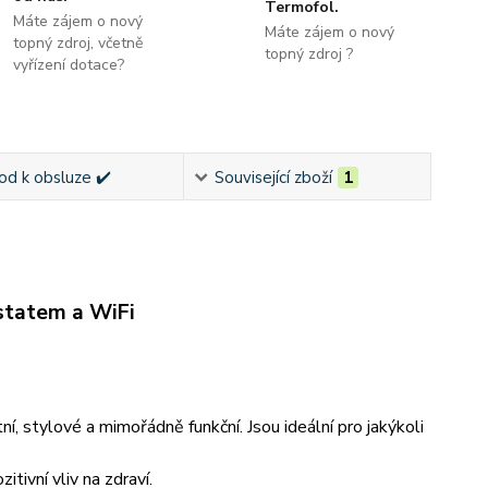
Termofol.
Máte zájem o nový
Máte zájem o nový
topný zdroj, včetně
topný zdroj ?
vyřízení dotace?
od k obsluze ✔️
Související zboží
1
tatem a WiFi
, stylové a mimořádně funkční. Jsou ideální pro jakýkoli
tivní vliv na zdraví.