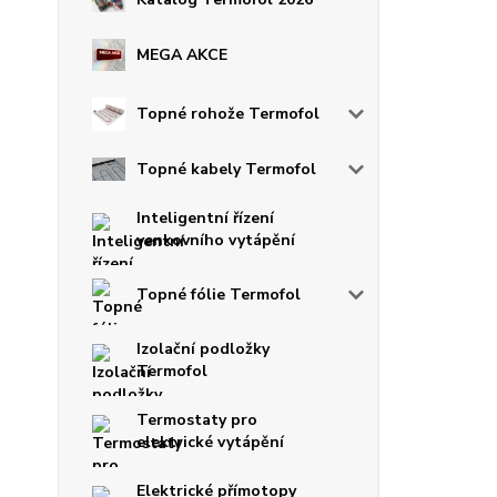
MEGA AKCE
Topné rohože Termofol
Topné kabely Termofol
Inteligentní řízení
venkovního vytápění
Topné fólie Termofol
Izolační podložky
Termofol
Termostaty pro
elektrické vytápění
Elektrické přímotopy