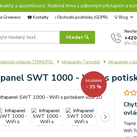
 kvality a spolehlivosti. Rodinná firma s odborným přístupem a kom
nce Greeneco
☎︎ Kontakty
ℹ︎ Obchodní podmínky (GDPR)
💡 Blog
Nevíte
Hledat 🔍
+420
(Po-Čt
lektrické vytápění TERMOFOL
Infrapanely Termofol
Infrapanely s p
apanel SWT 1000 - WiFi s potis
10 338 Kč
- 35 %
Chyt
ovlá
Topný
WiFi T