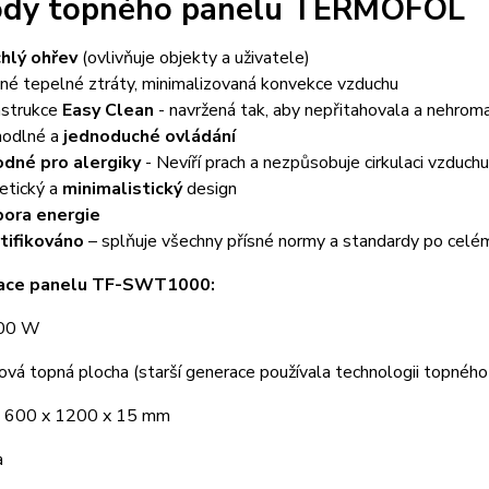
dy topného panelu TERMOFOL
hlý ohřev
(ovlivňuje objekty a uživatele)
né tepelné ztráty, minimalizovaná konvekce vzduchu
strukce
Easy Clean
- navržená tak, aby nepřitahovala a nehroma
odlné a
jednoduché ovládání
dné pro alergiky
- Nevíří prach a nezpůsobuje cirkulaci vzduchu
etický a
minimalistický
design
ora energie
tifikováno
– splňuje všechny přísné normy a standardy po celé
kace panelu TF-SWT1000:
700 W
ová topná plocha (starší generace používala technologii topného
 600 x 1200 x 15 mm
a