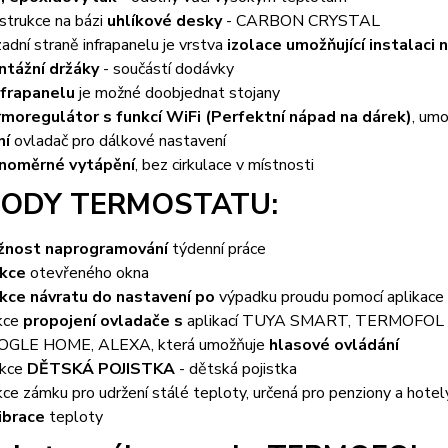
strukce na bázi
uhlíkové desky
- CARBON CRYSTAL
zadní straně infrapanelu je vrstva
izolace umožňující instalaci
tážní držáky
- součástí dodávky
nfrapanelu
je možné doobjednat stojany
moregulátor s funkcí WiFi (Perfektní nápad na dárek)
, umo
ní
ovladač pro dálkové nastavení
noměrné vytápění
, bez cirkulace v místnosti
ODY TERMOSTATU:
žnost naprogramování
týdenní práce
kce
otevřeného okna
kce návratu do nastavení po
výpadku proudu pomocí aplikace
kce
propojení ovladače s
aplikací TUYA SMART, TERMOFO
OGLE HOME, ALEXA, která umožňuje
hlasové ovládání
nkce
DĚTSKÁ POJISTKA
- dětská pojistka
kce zámku pro udržení stálé teploty, určená pro penziony a hotel
ibrace
teploty