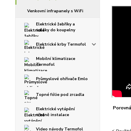
Venkovní infrapanely s WiFi
Elektrické žebříky a
sušáky do koupelny
Elektrické krby Termofol
Mobilní klimatizace
Termofol
Průmyslové ohřívače Emlo
Topné fólie pod zrcadla
Porovnán
Elektrické vytápění
včetně instalace
Video návody Termofol