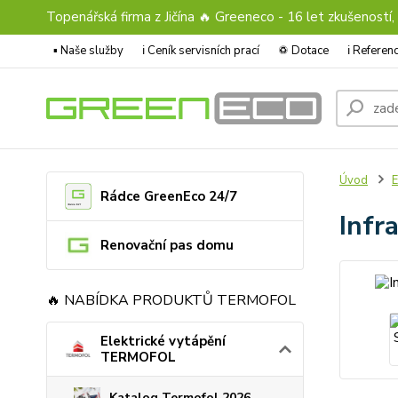
Topenářská firma z Jičína 🔥 Greeneco - 16 let zkušeností,
▪️ Naše služby
ℹ︎ Ceník servisních prací
♽ Dotace
ℹ︎ Refere
Úvod
E
Rádce GreenEco 24/7
Infr
Renovační pas domu
🔥 NABÍDKA PRODUKTŮ TERMOFOL
Elektrické vytápění
TERMOFOL
Katalog Termofol 2026