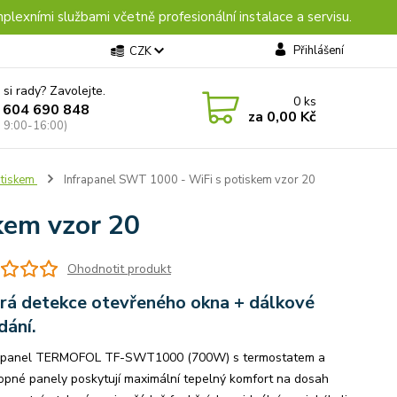
plexními službami včetně profesionální instalace a servisu.
Přihlášení
CZK
 si rady? Zavolejte.
0
ks
 604 690 848
za
0,00 Kč
: 9:00-16:00)
otiskem
Infrapanel SWT 1000 - WiFi s potiskem vzor 20
kem vzor 20
Ohodnotit produkt
rá detekce otevřeného okna + dálkové
dání.
 panel TERMOFOL TF-SWT1000 (700W) s termostatem a
opné panely poskytují maximální tepelný komfort na dosah