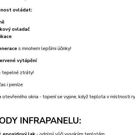
nost ovládat:
ně
kový ovladač
ikace
enerace
s mnohem lepšími účinky!
červené vytápění
é
tepelné ztráty!
as i peníze
e
otevřeného okna - topení se vypne, když teplota v místnosti r
ODY INFRAPANELU:
ý, epoxidový lak
- odolný vůči vysokým teplotám