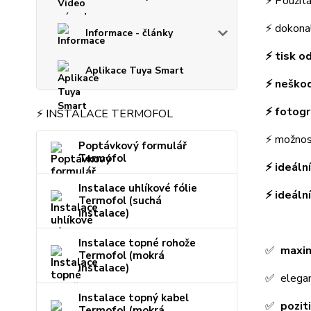
⚡ Použit
⚡ dokon
Informace - články
⚡ tisk o
Aplikace Tuya Smart
⚡ neško
⚡ fotogr
⚡ INSTALACE TERMOFOL
⚡ možnos
Poptávkový formulář
Termofol
⚡ ideáln
Instalace uhlíkové fólie
⚡ ideáln
Termofol (suchá
instalace)
Instalace topné rohože
✅
maxim
Termofol (mokrá
instalace)
✅ elega
Instalace topný kabel
✅
pozit
Termofol (mokrá