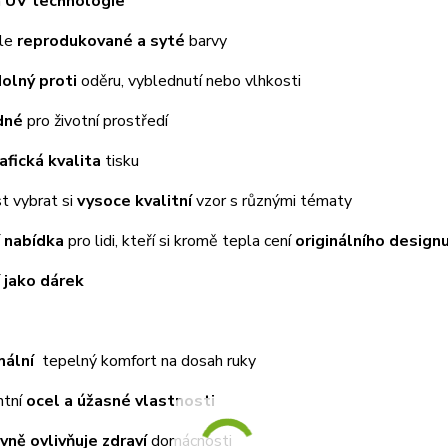
á
UV technologie
ale
reprodukované a syté
barvy
dolný proti
oděru, vyblednutí nebo vlhkosti
dné
pro životní prostředí
afická kvalita
tisku
t vybrat si
vysoce kvalitní
vzor s různými tématy
í nabídka
pro lidi, kteří si kromě tepla cení
originálního design
í jako dárek
ální
tepelný komfort na dosah ruky
ntní
ocel a úžasné vlastnosti
ivně ovlivňuje zdraví
domácnosti