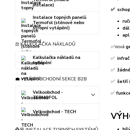
instalace)
✅ schop
Instalace topných panelů
ruč
Termofol (stěnové nebo
dál
stropní vytápění)
apl
⚖️ KALKULAČKA NÁKLADŮ
✅nová
g
Kalkulačka nákladů na
✅
infra
vytápění
✅
žádn
💼 VELKOOBCHODNÍ SEKCE B2B
✅
šetří
č
Velkoobchod -
✅
funkc
TERMOFOL
Velkoobchod - TECH
VÝH
bíl
👷🏼 INSTALACE TOPNÝCH SYSTÉMŮ