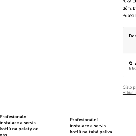
ruky. E
dům, b
Potěší 
Dos
6 
5 5
Číslo p
Hlídat 
Profesionální
Profesionální
instalace a servis
instalace a servis
kotlů na pelety od
kotlů na tuhá paliva
nás.