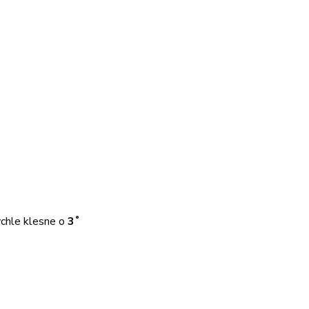
ychle klesne o
3˚