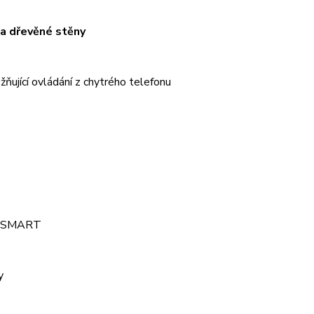
 na dřevěné stěny
žňující ovládání z chytrého telefonu
L SMART
y