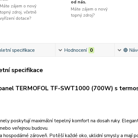
od nás.
Máte zájem o nový
Máte zájem o nový
topný zdroj, včetně
topný zdroj?
vyřízení dotace?
etní specifikace
Hodnocení
0
🔴 Náv
tní specifikace
panel TERMOFOL TF-SWT1000 (700W) s termos
ely poskytují maximální tepelný komfort na dosah ruky. Elegantní
 nebo veřejnou budovu.
 a hospodárné zároveň. Potěší každé oko, uklidní smysly a mají pozi