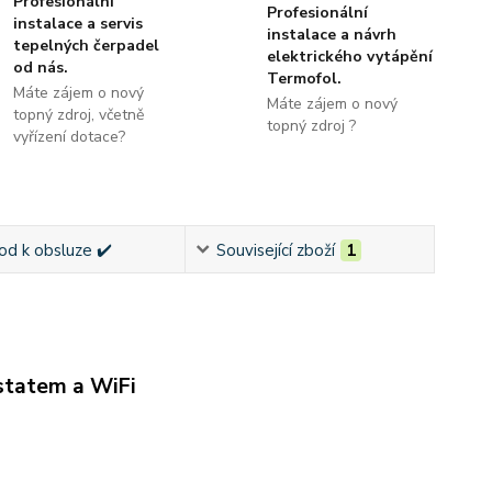
Profesionální
Profesionální
instalace a servis
instalace a návrh
tepelných čerpadel
elektrického vytápění
od nás.
Termofol.
Máte zájem o nový
Máte zájem o nový
topný zdroj, včetně
topný zdroj ?
vyřízení dotace?
od k obsluze ✔️
Související zboží
1
tatem a WiFi