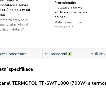
Profesionální
Profesionální
instalace a servis
instalace a servis
kotlů na pelety od
kotlů na tuhá paliva
nás.
od nás.
Máte zájem o nový
Máte zájem o nový
topný zdroj, včetně
topný zdroj?
vyřízení dotace?
etní specifikace
Hodnocení
0
🔴 Náv
tní specifikace
panel TERMOFOL TF-SWT1000 (700W) s termos