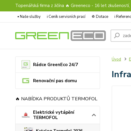
Topenářská firma z Jičína 🔥 Greeneco - 16 let zkušeností,
▪️ Naše služby
ℹ︎ Ceník servisních prací
♽ Dotace
ℹ︎ Refere
Úvod
E
Rádce GreenEco 24/7
Infr
Renovační pas domu
🔥 NABÍDKA PRODUKTŮ TERMOFOL
Elektrické vytápění
TERMOFOL
Katalog Termofol 2026