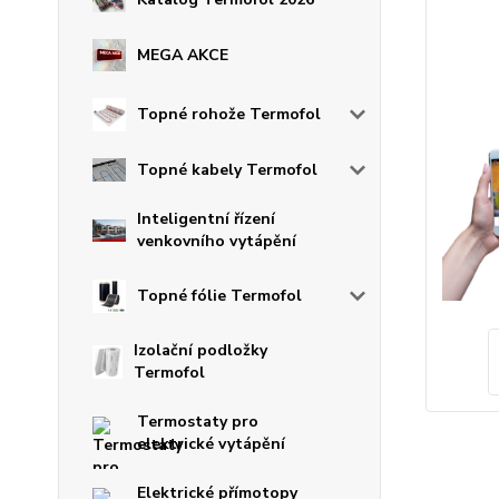
MEGA AKCE
Topné rohože Termofol
Topné kabely Termofol
Inteligentní řízení
venkovního vytápění
Topné fólie Termofol
Izolační podložky
Termofol
Termostaty pro
elektrické vytápění
Elektrické přímotopy