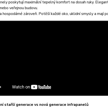
ely poskytují maximální tepelný komfort na dosah ruky. Elegantní
 nebo veřejnou budovu.
 a hospodárné zároveň. Potěší každé oko, uklidní smysly a mají pozi
í stařší generace vs nová generace infrapanelů