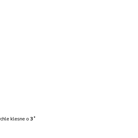
ychle klesne o
3˚