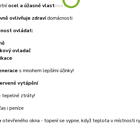
ntní
ocel a úžasné vlastnosti
ivně ovlivňuje zdraví
domácnosti
nost ovládat:
ně
kový ovladač
ikace
enerace
s mnohem lepšími účinky!
červené vytápění
é
tepelné ztráty!
as i peníze
e
otevřeného okna - topení se vypne, když teplota v místnosti r