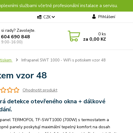
plexními službami včetně profesionální instalace a servisu.
Přihlášení
CZK
 si rady? Zavolejte.
0
ks
 604 690 848
za
0,00 Kč
: 9:00-16:00)
otiskem
Infrapanel SWT 1000 - WiFi s potiskem vzor 48
kem vzor 48
Ohodnotit produkt
rá detekce otevřeného okna + dálkové
dání.
 panel TERMOFOL TF-SWT1000 (700W) s termostatem a
opné panely poskytují maximální tepelný komfort na dosah