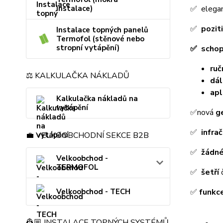
✅ elega
instalace)
✅
pozit
Instalace topných panelů
Termofol (stěnové nebo
stropní vytápění)
✅ schop
ruč
⚖️ KALKULAČKA NÁKLADŮ
dál
apl
Kalkulačka nákladů na
vytápění
✅nová
g
✅
infra
💼 VELKOOBCHODNÍ SEKCE B2B
✅
žádn
Velkoobchod -
TERMOFOL
✅
šetří
č
✅
funkc
Velkoobchod - TECH
👷🏼 INSTALACE TOPNÝCH SYSTÉMŮ