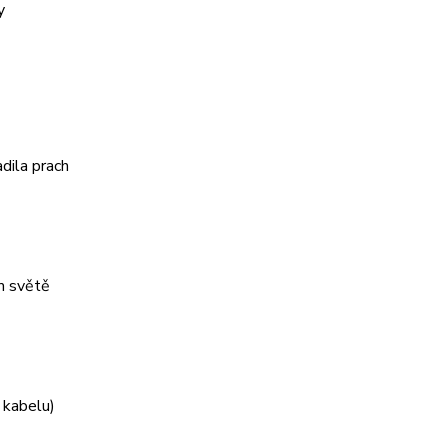
y
dila prach
m světě
 kabelu)