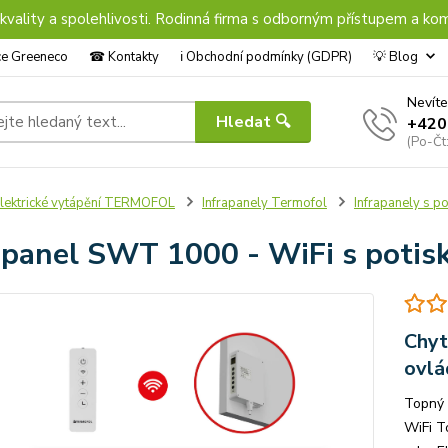
 kvality a spolehlivosti. Rodinná firma s odborným přístupem a kom
nce Greeneco
☎︎ Kontakty
ℹ︎ Obchodní podmínky (GDPR)
💡 Blog
Nevíte
Hledat 🔍
+420
(Po-Čt
lektrické vytápění TERMOFOL
Infrapanely Termofol
Infrapanely s p
apanel SWT 1000 - WiFi s potis
Chyt
ovlá
Topný
WiFi T