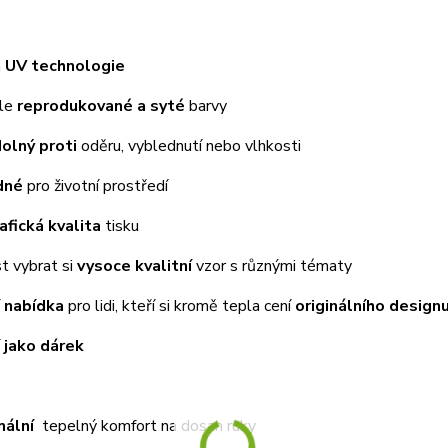
á
UV technologie
ale
reprodukované a syté
barvy
dolný proti
oděru, vyblednutí nebo vlhkosti
dné
pro životní prostředí
afická kvalita
tisku
t vybrat si
vysoce kvalitní
vzor s různými tématy
í nabídka
pro lidi, kteří si kromě tepla cení
originálního design
í jako dárek
ální
tepelný komfort na dosah ruky