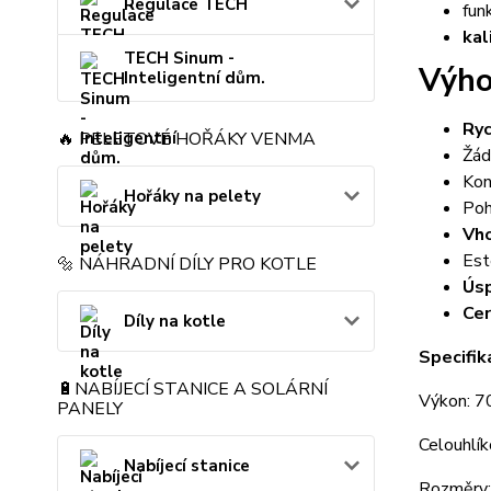
Regulace TECH
fun
kal
TECH Sinum -
Výho
Inteligentní dům.
Ryc
🔥 PELETOVÉ HOŘÁKY VENMA
Žád
Kon
Hořáky na pelety
Poh
Vho
Est
🔩 NÁHRADNÍ DÍLY PRO KOTLE
Úsp
Cer
Díly na kotle
Specifi
🔋NABÍJECÍ STANICE A SOLÁRNÍ
Výkon: 
PANELY
Celouhlík
Nabíjecí stanice
Rozměry: