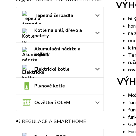
VÝH
Tepelná čerpadla
bíl
kon
Kotle na uhlí, dřevo a
na 
pelety
mon
k i
Akumulační nádrže a
bojlery
Ter
ruč
Elektrické kotle
rov
VÝH
Plynové kotle
Mo
fun
Osvětlení OLEM
fun
fun
📲 REGULACE A SMARTHOME
GO
Fu