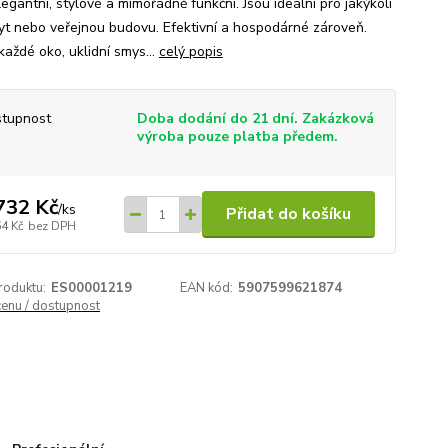
legantní, stylové a mimořádně funkční. Jsou ideální pro jakýkoli
yt nebo veřejnou budovu. Efektivní a hospodárné zároveň.
každé oko, uklidní smys...
celý popis
tupnost
Doba dodání do 21 dní. Zakázková
výroba pouze platba předem.
732 Kč
/
ks
Přidat do košíku
64 Kč
bez DPH
roduktu:
ES00001219
EAN kód:
5907599621874
cenu / dostupnost