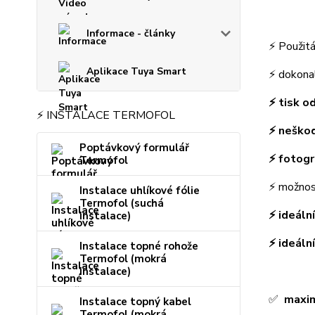
Informace - články
⚡ Použit
Aplikace Tuya Smart
⚡ dokon
⚡ tisk o
⚡ INSTALACE TERMOFOL
⚡ neško
Poptávkový formulář
⚡ fotogr
Termofol
⚡ možnos
Instalace uhlíkové fólie
Termofol (suchá
⚡ ideáln
instalace)
⚡ ideáln
Instalace topné rohože
Termofol (mokrá
instalace)
✅
maxim
Instalace topný kabel
Termofol (mokrá