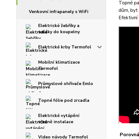
Topné pan
dům, byt
Venkovní infrapanely s WiFi
Efektivní
Elektrické žebříky a
sušáky do koupelny
Elektrické krby Termofol
Mobilní klimatizace
Termofol
Průmyslové ohřívače Emlo
Topné fólie pod zrcadla
Elektrické vytápění
včetně instalace
Porovnán
Video návody Termofol