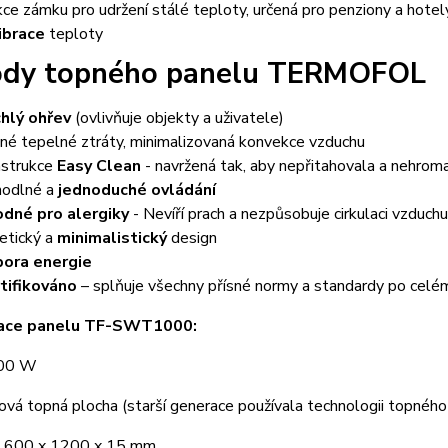
kce zámku pro udržení stálé teploty, určená pro penziony a hotel
ibrace
teploty
dy topného panelu TERMOFOL
hlý ohřev
(ovlivňuje objekty a uživatele)
né tepelné ztráty, minimalizovaná konvekce vzduchu
strukce
Easy Clean
- navržená tak, aby nepřitahovala a nehroma
odlné a
jednoduché ovládání
dné pro alergiky
- Nevíří prach a nezpůsobuje cirkulaci vzduchu
etický a
minimalistický
design
ora energie
tifikováno
– splňuje všechny přísné normy a standardy po celé
kace panelu TF-SWT1000:
700 W
ová topná plocha (starší generace používala technologii topného
 600 x 1200 x 15 mm