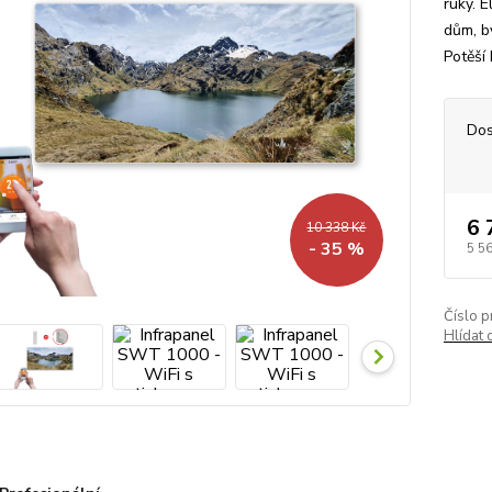
ruky. E
dům, b
Potěší 
Dos
6 
10 338 Kč
- 35 %
5 5
Číslo p
Hlídat 