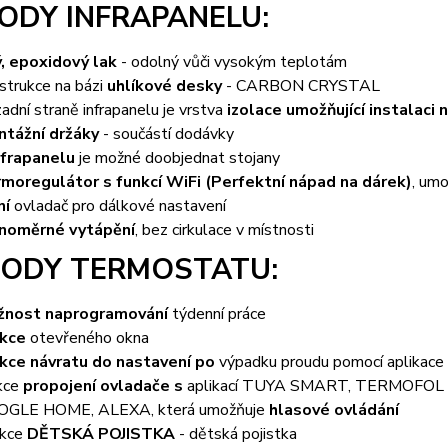
ODY INFRAPANELU:
ý, epoxidový lak
- odolný vůči vysokým teplotám
strukce na bázi
uhlíkové desky
- CARBON CRYSTAL
zadní straně infrapanelu je vrstva
izolace umožňující instalaci
tážní držáky
- součástí dodávky
nfrapanelu
je možné doobjednat stojany
moregulátor s funkcí WiFi (Perfektní nápad na dárek)
, umo
ní
ovladač pro dálkové nastavení
noměrné vytápění
, bez cirkulace v místnosti
ODY TERMOSTATU:
žnost naprogramování
týdenní práce
kce
otevřeného okna
kce návratu do nastavení po
výpadku proudu pomocí aplikace
kce
propojení ovladače s
aplikací TUYA SMART, TERMOFO
OGLE HOME, ALEXA, která umožňuje
hlasové ovládání
nkce
DĚTSKÁ POJISTKA
- dětská pojistka