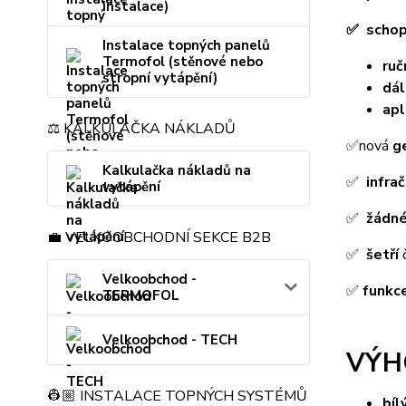
instalace)
✅ schop
Instalace topných panelů
Termofol (stěnové nebo
ruč
stropní vytápění)
dál
apl
⚖️ KALKULAČKA NÁKLADŮ
✅nová
g
Kalkulačka nákladů na
✅
infra
vytápění
✅
žádn
💼 VELKOOBCHODNÍ SEKCE B2B
✅
šetří
č
Velkoobchod -
✅
funkc
TERMOFOL
Velkoobchod - TECH
VÝH
👷🏼 INSTALACE TOPNÝCH SYSTÉMŮ
bíl