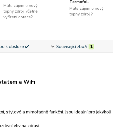
Termofol.
Máte zájem o nový
Máte zájem o nový
topný zdroj, včetně
topný zdroj ?
vyřízení dotace?
od k obsluze ✔️
Související zboží
1
tatem a WiFi
, stylové a mimořádně funkční. Jsou ideální pro jakýkoli
tivní vliv na zdraví.