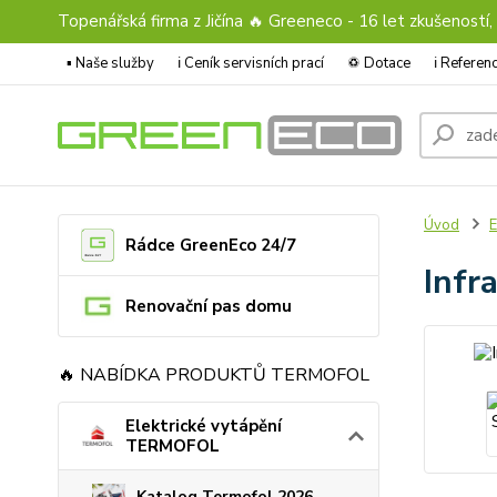
Topenářská firma z Jičína 🔥 Greeneco - 16 let zkušeností,
▪️ Naše služby
ℹ︎ Ceník servisních prací
♽ Dotace
ℹ︎ Refere
Úvod
E
Rádce GreenEco 24/7
Infr
Renovační pas domu
🔥 NABÍDKA PRODUKTŮ TERMOFOL
Elektrické vytápění
TERMOFOL
Katalog Termofol 2026