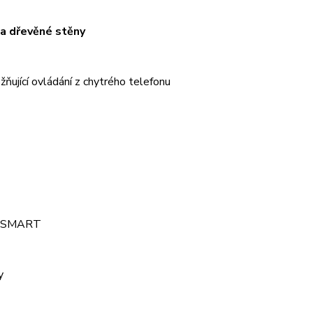
 na dřevěné stěny
žňující ovládání z chytrého telefonu
L SMART
y