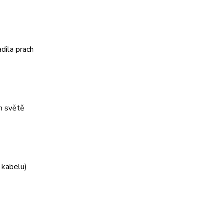
dila prach
m světě
 kabelu)