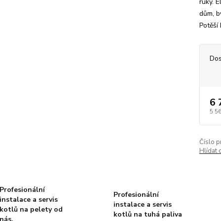
ruky. E
dům, b
Potěší 
Dos
6 
5 5
Číslo p
Hlídat 
Profesionální
Profesionální
instalace a servis
instalace a servis
kotlů na pelety od
kotlů na tuhá paliva
nás.