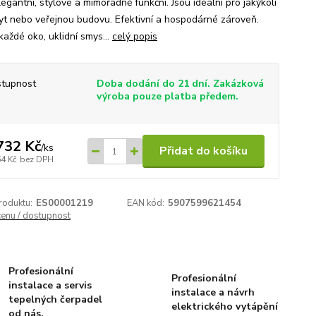
legantní, stylové a mimořádně funkční. Jsou ideální pro jakýkoli
yt nebo veřejnou budovu. Efektivní a hospodárné zároveň.
každé oko, uklidní smys...
celý popis
tupnost
Doba dodání do 21 dní. Zakázková
výroba pouze platba předem.
732 Kč
/
ks
Přidat do košíku
64 Kč
bez DPH
roduktu:
ES00001219
EAN kód:
5907599621454
cenu / dostupnost
Profesionální
Profesionální
instalace a servis
instalace a návrh
tepelných čerpadel
elektrického vytápění
od nás.