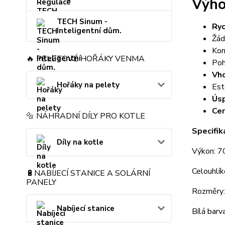
Výho
TECH Sinum -
Ryc
Inteligentní dům.
Žád
Kon
🔥 PELETOVÉ HOŘÁKY VENMA
Poh
Vho
Hořáky na pelety
Est
Úsp
Cer
🔩 NÁHRADNÍ DÍLY PRO KOTLE
Specifi
Díly na kotle
Výkon: 
Celouhlík
🔋NABÍJECÍ STANICE A SOLÁRNÍ
PANELY
Rozměry:
Nabíjecí stanice
Bílá barv