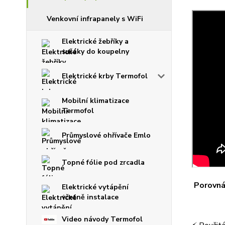
Venkovní infrapanely s WiFi
Elektrické žebříky a
sušáky do koupelny
Elektrické krby Termofol
Mobilní klimatizace
Termofol
Průmyslové ohřívače Emlo
Topné fólie pod zrcadla
Porovnán
Elektrické vytápění
včetně instalace
Video návody Termofol