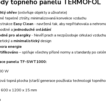
dy topného panelu TERMOFOL
hlý ohřev
(ovlivňuje objekty a uživatele)
né tepelné ztráty, minimalizovaná konvekce vzduchu
strukce
Easy Clean
- navržená tak, aby nepřitahovala a nehroma
odlné a
jednoduché ovládání
dné pro alergiky
- Nevíří prach a nezpůsobuje cirkulaci vzduchu
etický a
minimalistický
design
ora energie
tifikováno
– splňuje všechny přísné normy a standardy po celé
kace panelu TF-SWT1000:
700 W
ová topná plocha (starší generace používala technologii topného
 600 x 1200 x 15 mm
a