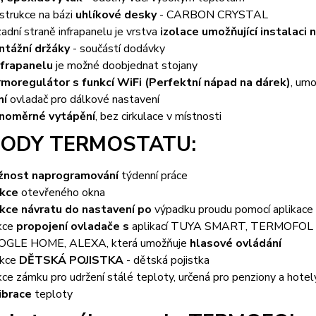
strukce na bázi
uhlíkové desky
- CARBON CRYSTAL
zadní straně infrapanelu je vrstva
izolace umožňující instalaci
tážní držáky
- součástí dodávky
nfrapanelu
je možné doobjednat stojany
moregulátor s funkcí WiFi (Perfektní nápad na dárek)
, umo
ní
ovladač pro dálkové nastavení
noměrné vytápění
, bez cirkulace v místnosti
ODY TERMOSTATU:
žnost naprogramování
týdenní práce
kce
otevřeného okna
kce návratu do nastavení po
výpadku proudu pomocí aplikace
kce
propojení ovladače s
aplikací TUYA SMART, TERMOFO
OGLE HOME, ALEXA, která umožňuje
hlasové ovládání
nkce
DĚTSKÁ POJISTKA
- dětská pojistka
kce zámku pro udržení stálé teploty, určená pro penziony a hotel
ibrace
teploty