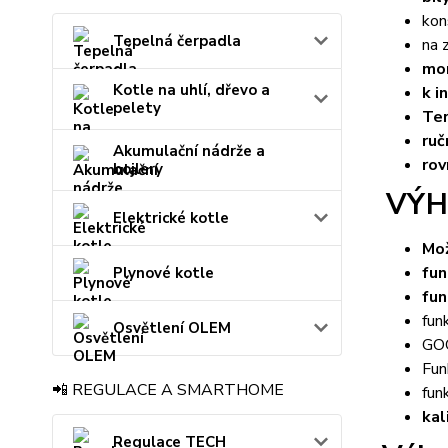
kon
Tepelná čerpadla
na 
mon
Kotle na uhlí, dřevo a
k i
pelety
Ter
ruč
Akumulační nádrže a
rov
bojlery
VÝH
Elektrické kotle
Mo
fun
Plynové kotle
fun
fun
Osvětlení OLEM
GO
Fu
📲 REGULACE A SMARTHOME
fun
kal
Regulace TECH