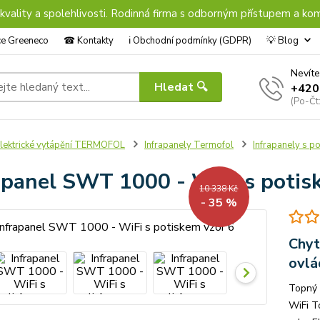
 kvality a spolehlivosti. Rodinná firma s odborným přístupem a kom
nce Greeneco
☎︎ Kontakty
ℹ︎ Obchodní podmínky (GDPR)
💡 Blog
Nevíte
Hledat 🔍
+420
(Po-Čt
lektrické vytápění TERMOFOL
Infrapanely Termofol
Infrapanely s p
apanel SWT 1000 - WiFi s potis
10 338 Kč
- 35 %
Chyt
ovlá
Topný
WiFi T