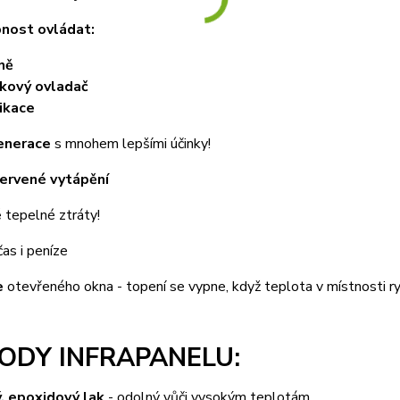
nost ovládat:
ně
kový ovladač
ikace
enerace
s mnohem lepšími účinky!
červené vytápění
é
tepelné ztráty!
as i peníze
e
otevřeného okna - topení se vypne, když teplota v místnosti r
ODY INFRAPANELU:
ý, epoxidový lak
- odolný vůči vysokým teplotám