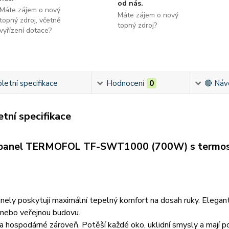
od nás.
Máte zájem o nový
Máte zájem o nový
topný zdroj, včetně
topný zdroj?
vyřízení dotace?
etní specifikace
Hodnocení
0
🔴 Náv
tní specifikace
panel TERMOFOL TF-SWT1000 (700W) s termos
ely poskytují maximální tepelný komfort na dosah ruky. Elegantní
 nebo veřejnou budovu.
 a hospodárné zároveň. Potěší každé oko, uklidní smysly a mají pozi