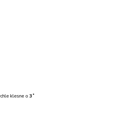
ychle klesne o
3˚