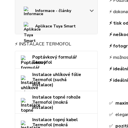
⚡ Použit
Informace - články
⚡ dokon
⚡ tisk o
Aplikace Tuya Smart
⚡ neško
⚡ INSTALACE TERMOFOL
⚡ fotogr
⚡ možnos
Poptávkový formulář
Termofol
⚡ ideáln
Instalace uhlíkové fólie
Termofol (suchá
⚡ ideáln
instalace)
Instalace topné rohože
Termofol (mokrá
✅
maxim
instalace)
✅ elega
Instalace topný kabel
Termofol (mokrá
✅
pozit