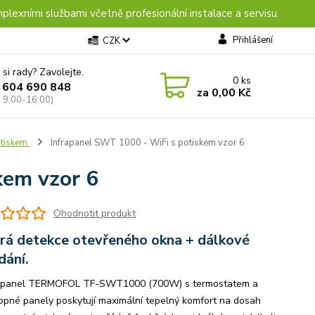
plexními službami včetně profesionální instalace a servisu.
Přihlášení
CZK
 si rady? Zavolejte.
0
ks
 604 690 848
za
0,00 Kč
: 9:00-16:00)
otiskem
Infrapanel SWT 1000 - WiFi s potiskem vzor 6
kem vzor 6
Ohodnotit produkt
rá detekce otevřeného okna + dálkové
dání.
 panel TERMOFOL TF-SWT1000 (700W) s termostatem a
opné panely poskytují maximální tepelný komfort na dosah