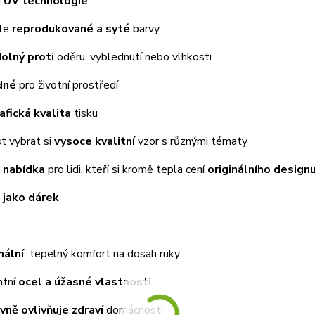
á
UV technologie
ale
reprodukované a syté
barvy
dolný proti
oděru, vyblednutí nebo vlhkosti
dné
pro životní prostředí
afická kvalita
tisku
t vybrat si
vysoce kvalitní
vzor s různými tématy
í nabídka
pro lidi, kteří si kromě tepla cení
originálního design
í jako dárek
ální
tepelný komfort na dosah ruky
ntní
ocel a úžasné vlastnosti
ivně ovlivňuje zdraví
domácnosti