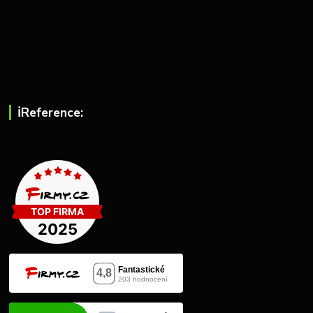
ℹ︎Reference: