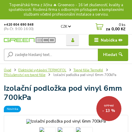
Topenářská firma z Jičína 🔥 Greeneco - 16 let zkušeností, kvality a
spolehlivosti. Rodinná firma s odborným přístupem a komplexními
službami včetně profesionální instalace a servisu.
0
ks
+420 604 690 848
CZK
za
0,00 Kč
(Po-Čt: 9:00-16:00)
Nabídka ✏️
Hledat 🔍
Úvod
Elektrické vytápění TERMOFOL
Topné fólie Termofol
Příslušenství pro topné fólie
Izolační podložka pod vinyl 6mm 700kPa
Izolační podložka pod vinyl 6mm
700kPa
177 Kč
Novinka
- 13 %