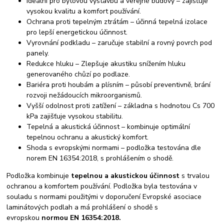
Ideální pro bytovou výstavbu a veřejné budovy – zajišťuje
vysokou kvalitu a komfort používání.
Ochrana proti tepelným ztrátám – účinná tepelná izolace
pro lepší energetickou účinnost.
Vyrovnání podkladu – zaručuje stabilní a rovný povrch pod
panely.
Redukce hluku – Zlepšuje akustiku snížením hluku
generovaného chůzí po podlaze.
Bariéra proti houbám a plísním – působí preventivně, brání
rozvoji nežádoucích mikroorganismů.
Vyšší odolnost proti zatížení – základna s hodnotou Cs 700
kPa zajišťuje vysokou stabilitu.
Tepelná a akustická účinnost – kombinuje optimální
tepelnou ochranu a akustický komfort.
Shoda s evropskými normami – podložka testována dle
norem EN 16354:2018, s prohlášením o shodě.
Podložka kombinuje
tepelnou a akustickou účinnost
s trvalou
ochranou a komfortem používání. Podložka byla testována v
souladu s normami použitými v doporučení Evropské asociace
laminátových podlah a má prohlášení o shodě s
evropskou
normou EN 16354:2018.