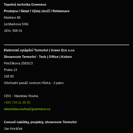
Tepelná technika Greeneco
Prodejna I Sklad I Výdej zboží I Reklamace
Kbelnice 86
(ul.Markova 534)
Jičín, 506 01
Elektrické vytápění Termofol | Green Eco s.r.o
Showroom Termofol - Tech | Office | Kolton
Petržílkova 2583/13
Praha 13
158 00
Obchodní pasáž centrum Hůrka - 2.patro
CEO - Vlastislav Rouha 
+420 734 11 39 33 
vlastislav.rouha@greeneco.cz
Cenové nabídky, projekty, showroom Termofol 
Jan Horáček