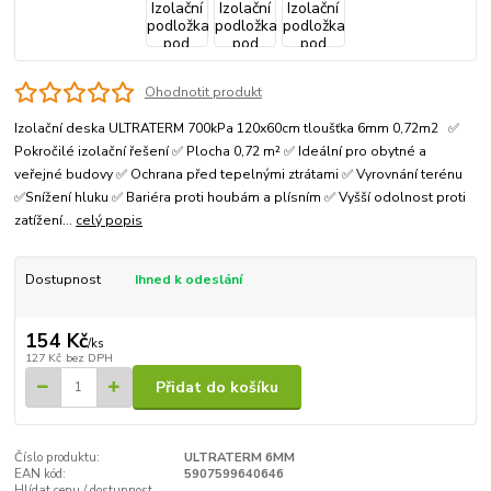
Ohodnotit produkt
Izolační deska ULTRATERM 700kPa 120x60cm tloušťka 6mm 0,72m2 ✅
Pokročilé izolační řešení ✅ Plocha 0,72 m² ✅ Ideální pro obytné a
veřejné budovy ✅ Ochrana před tepelnými ztrátami ✅ Vyrovnání terénu
✅Snížení hluku ✅ Bariéra proti houbám a plísním ✅ Vyšší odolnost proti
zatížení...
celý popis
Dostupnost
Ihned k odeslání
154 Kč
/
ks
127 Kč
bez DPH
Přidat do košíku
Číslo produktu:
ULTRATERM 6MM
EAN kód:
5907599640646
Hlídat cenu / dostupnost