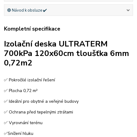
🔴 Návod k obsluze ✔️
Kompletní specifikace
Izolační deska ULTRATERM
700kPa 120x60cm tloušťka 6mm
0,72m2
✅ Pokročilé izolační řešení
✅ Plocha 0,72 m²
✅ Ideální pro obytné a veřejné budovy
✅ Ochrana před tepelnými ztrátami
✅ Vyrovnání terénu
✅Snížení hluku