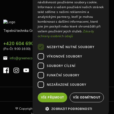
návštěvnosti používáme soubory cookie.
Informace o vašem používání našich stránek
také sdílíme s našimi reklamními a
analytickými partnery, kteří je mohou
kombinovat s dalšími informacemi, které
jste jim poskytli nebo které shromáždili při
Tepelná technika Greeneco
vašem používání jejich služeb.
Zásady
ochrany osobních údajů
+420 604 690 848
NEZBYTNĚ NUTNÉ SOUBORY
(Po-Čt: 9:00-16:00)
VÝKONOVÉ SOUBORY
info@greeneco.cz
SOUBORY CÍLENÍ
FUNKČNÍ SOUBORY
NEZAŘAZENÉ SOUBORY
Upravit sběr cookies.
VŠE PŘIJMOUT
VŠE ODMÍTNOUT
💚 Copyright © 2010 | Tepelná technika Greeneco s.r.o 💚
ZOBRAZIT PODROBNOSTI
Vytvořeno na
Eshop-rychle.cz