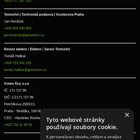
+420 777 147 153
Termofol | Technická podpora | Vzorkovna Praha
Jan Horáček
+420 604 430 656
jan.horacek@greeneco.cz
Revize elektro 
|
 Elektro 
|
 Servis Termofol 
Tomáš Helikar
+420 723 042 193
tomas.helikar@greeneco.cz
Green Eco s.r.o 
IČ: 171 727 99      
DIČ: CZ171 727 99
Petržílkova 2583/13, 
Praha - Stodůlky, 158 00 
×
Tyto webové stránky
CEO - Vlastislav Rouha ml.
+420 734 11 39 33
používají soubory cookie.
K personalizaci obsahu, reklam a analýze