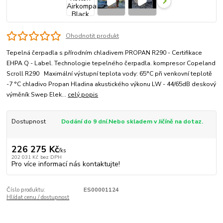
Ohodnotit produkt
Tepelná čerpadla s přírodním chladivem PROPAN R290 - Certifikace
EHPA Q - Label. Technologie tepelného čerpadla. kompresor Copeland
Scroll R290 Maximální výstupní teplota vody: 65°C při venkovní teplotě
-7 °C chladivo Propan Hladina akustického výkonu LW - 44/65dB deskový
výměník Swep Elek...
celý popis
Dostupnost
Dodání do 9 dní.Nebo skladem v Jičíně na dotaz.
226 275 Kč
/
ks
202 031 Kč
bez DPH
Pro více informací nás kontaktujte!
Číslo produktu:
ES00001124
Hlídat cenu / dostupnost