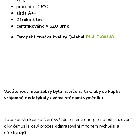
-7°C
práce do - 25°C
třída A++
Záruka 5 let
certifikováno v SZU Brno
Evropská značka kvality Q-label
PL-HP-00148
Vzdálenost mezi žebry byla
navržena tak, aby se kapky
vzájemně nedotýkaly dvěma stěnami výměníku.
Tato konstrukce zařízení vyžaduje méně energie na odmrazování,
díky čemuž je celý proces odmrazování mnohem rychlejší a
efektivnější.