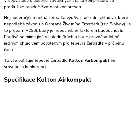
V souvislosti s absencí zbytečných startů kompresoru se
prodlužuje rapidně životnost kompresoru.
Nejmodernější tepelná čerpadla využívají přírodní chladivo, které
nepodléhá zákonu o Ochraně Životního Prostředí (tzv. F-plyny). Je
to propan (R290), který je nepochybně faktorem budoucnosti.
Používá se mimo jiné v chladničkách a bude pravděpodobně
jediným chladivem povoleným pro tepelná čerpadla v průběhu
času.
To vše odlišuje tepelné čerpadlo
Kolton Airkompakt
ve
srovnání s konkurencí.​​
Specifikace Kolton Airkompakt