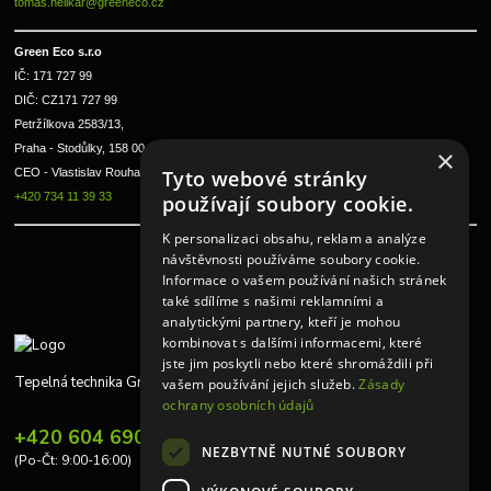
tomas.helikar@greeneco.cz
Green Eco s.r.o 
IČ: 171 727 99      
DIČ: CZ171 727 99
Petržílkova 2583/13, 
Praha - Stodůlky, 158 00 
×
Tyto webové stránky
CEO - Vlastislav Rouha ml.
+420 734 11 39 33
používají soubory cookie.
K personalizaci obsahu, reklam a analýze
návštěvnosti používáme soubory cookie.
Informace o vašem používání našich stránek
také sdílíme s našimi reklamními a
analytickými partnery, kteří je mohou
kombinovat s dalšími informacemi, které
jste jim poskytli nebo které shromáždili při
Tepelná technika Greeneco
vašem používání jejich služeb.
Zásady
ochrany osobních údajů
+420 604 690 848
NEZBYTNĚ NUTNÉ SOUBORY
(Po-Čt: 9:00-16:00)