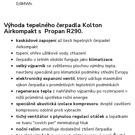
0,6MWh.
Výhoda tepelného čerpadla Kolton
Airkompakt s Propan R290.
kaskádové zapojení
až šesti tepelných čerpadel
Airkompakt
topení, ohřev užitkové vody, chlazení
čerpadlo v letním období funguje jako
klimatizace
velký výparník
se zvětšenou plochou výměny tepla,
navržený speciálně pro klimatické podmínky střední Evropy
elektronický expanzní ventil
, který udržuje maximální
výkon čerpadla v proměnlívých teplotních podmínkách
regenerace tepla
z nahřátého výparníku po rozmrazení =
nižší průměrná spotřeba roční energie
speciálně akustická izolace kompresoru
, dvojité zavěšení
kompresoru odolné proti vybracím
tichý ventilátor s plynulou regulací otáček
a lopatkami
ve tvaru "sovích per" minimalizují hluk
noční režim
umožňuje dodatečné ztišení čerpadla