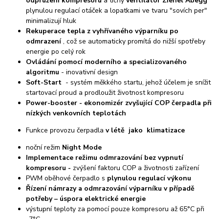
odpružení kompresoru
a tichý
ventilátor Ziehel Abegg
plynulou regulací otáček a lopatkami ve tvaru "sovích per"
minimalizují hluk
Rekuperace tepla z vyhřívaného výparníku po
odmrazení
, což se automaticky promítá do nižší spotřeby
energie po celý rok
Ovládání pomocí moderního a specializovaného
algoritmu
- inovativní design
Soft-Start
- systém měkkého startu, jehož účelem je snížit
startovací proud a prodloužit životnost kompresoru
Power-booster - ekonomizér zvyšující COP čerpadla při
nízkých venkovních teplotách
Funkce provozu čerpadla
v létě jako klimatizace
noční režim
Night Mode
Implementace režimu odmrazování bez vypnutí
kompresoru -
zvýšení faktoru COP a životnosti zařízení
PWM oběhové čerpadlo s
plynulou regulací výkonu
Řízení námrazy a odmrazování výparníku v případě
potřeby – úspora elektrické energie
výstupní teploty za pomocí pouze kompresoru až 65°C při