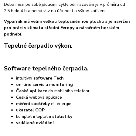
Doba mezi po sobě jdoucími cykly odmrazování je v průměru od
2,5 h do 4 h a nemá vliv na účinnost a výkon zařízení.
Výparník má velmi velkou teplosměnnou plochu a je navržen
pro práci v klimatu střední Evropy a náročném horském
podnebí.
Tepelné čerpadlo výkon.
Software tepelného čerpadla.
intuitivní
software Tech
on-line servis a monitoring
Česká aplikace
do mobilního telefonu
Česká webová aplikace
měření spotřeby
el: energie
ukazatel COP
kompletní teplotní
statistiky
vzdálené ovládání