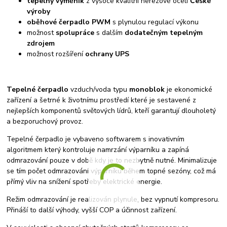
tepelný výměník
z vysoce kvalitní nerezové oceli
České
výroby
oběhové čerpadlo PWM
s plynulou regulací výkonu
možnost
spolupráce
s dalším
dodatečným tepelným
zdrojem
možnost rozšíření
ochrany UPS
Tepelné čerpadlo
vzduch/voda typu
monoblok
je ekonomické
zařízení a šetrné k životnímu prostředí které je sestavené z
nejlepších komponentů světových lídrů, kteří garantují dlouholetý
a bezporuchový provoz.
Tepelné čerpadlo je vybaveno softwarem s inovativním
algoritmem který kontroluje namrzání výparníku a zapíná
odmrazování pouze v době kdy je to nezbytně nutné. Minimalizuje
se tím počet odmrazování výparníku během topné sezóny, což má
přímý vliv na snížení spotřeby elektrické energie.
Režim odmrazování je realizován plynule, bez vypnutí kompresoru.
Přináší to další výhody, vyšší COP a účinnost zařízení.