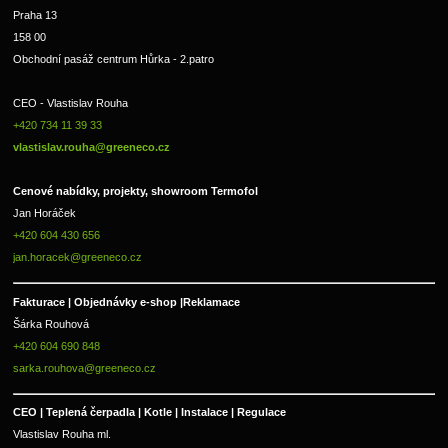
Praha 13
158 00
Obchodní pasáž centrum Hůrka - 2.patro
CEO - Vlastislav Rouha 
+420 734 11 39 33 
vlastislav.rouha@greeneco.cz
Cenové nabídky, projekty, showroom Termofol 
Jan Horáček
+420 604 430 656
jan.horacek@greeneco.cz
Fakturace | 
Objednávky e-shop |
Reklamace
Šárka Rouhová
+420 604 690 848
sarka.rouhova@greeneco.cz
CEO | Teplená čerpadla | Kotle | Instalace | Regulace
Vlastislav Rouha ml.