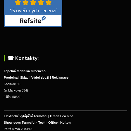
☎︎ Kontakty:
Tepelná technika Greeneco
Prodejna I Sklad I Výdej zboží I Reklamace
Kbelnice 86
(ul.Markova 534)
Jičín, 506 01
Elektrické vytápění Termofol | Green Eco s.r.o
Showroom Termofol - Tech | Office | Kolton
Petržílkova 2583/13