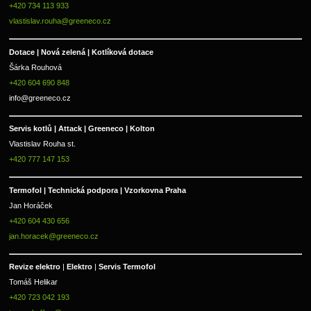
+420 734 113 933
vlastislav.rouha@greeneco.cz
Dotace | Nová zelená | Kotlíková dotace
Šárka Rouhová
+420 604 690 848
info@greeneco.cz
Servis kotlů | Attack | Greeneco | Kolton  
Vlastislav Rouha st.
+420 777 147 153
Termofol | Technická podpora | Vzorkovna Praha
Jan Horáček
+420 604 430 656
jan.horacek@greeneco.cz
Revize elektro 
|
 Elektro 
|
 Servis Termofol 
Tomáš Helikar
+420 723 042 193