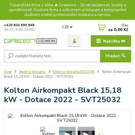
Topenářská firma z Jičína 🔥 Greeneco - 16 let zkušeností, kvality a
spolehlivosti. Rodinná firma s odborným přístupem a komplexními
službami včetně profesionální instalace a servisu.
0
ks
+420 604 690 848
CZK
za
0,00 Kč
(Po-Čt: 9:00-16:00)
Nabídka ✏️
Hledat 🔍
Úvod
Tepelná čerpadla
Tepelná čerpadla KOLTON
Kolton Airkompakt
Black 15,18 kW - Dotace 2022 - SVT25032
Kolton Airkompakt Black 15,18
kW - Dotace 2022 - SVT25032