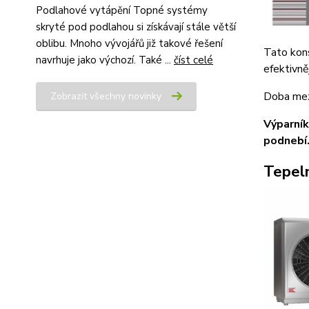
Podlahové vytápění Topné systémy
skryté pod podlahou si získávají stále větší
oblibu. Mnoho vývojářů již takové řešení
Tato kons
navrhuje jako výchozí. Také ...
číst celé
efektivněj
Doba mezi
Zobrazit všechny novinky
Výparník
podnebí
Tepeln