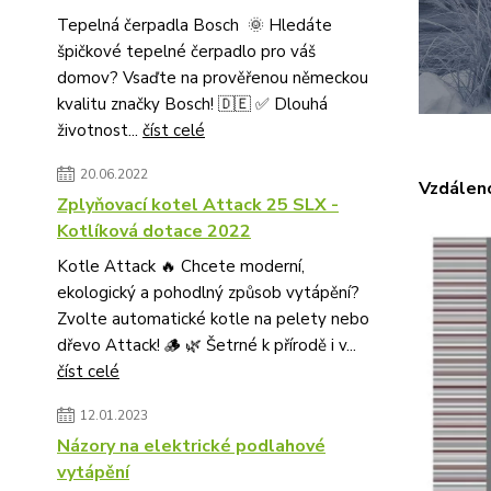
Tepelná čerpadla Bosch 🌞 Hledáte
špičkové tepelné čerpadlo pro váš
domov? Vsaďte na prověřenou německou
kvalitu značky Bosch! 🇩🇪 ✅ Dlouhá
životnost...
číst celé
20.06.2022
Vzdálen
Zplyňovací kotel Attack 25 SLX -
Kotlíková dotace 2022
Kotle Attack 🔥 Chcete moderní,
ekologický a pohodlný způsob vytápění?
Zvolte automatické kotle na pelety nebo
dřevo Attack! 🪵 🌿 Šetrné k přírodě i v...
číst celé
12.01.2023
Názory na elektrické podlahové
vytápění