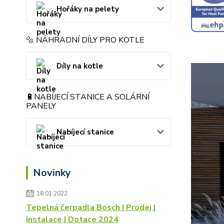
Hořáky na pelety
🔩 NÁHRADNÍ DÍLY PRO KOTLE
Díly na kotle
🔋NABÍJECÍ STANICE A SOLÁRNÍ
PANELY
Nabíjecí stanice
Novinky
18.01.2022
Tepelná čerpadla Bosch | Prodej |
Instalace | Dotace 2024