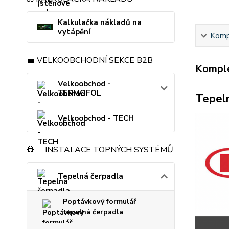
Kalkulačka nákladů na
vytápění
Kompl
💼 VELKOOBCHODNÍ SEKCE B2B
Komple
Velkoobchod -
TERMOFOL
Tepel
Velkoobchod - TECH
👷🏼 INSTALACE TOPNÝCH SYSTÉMŮ
Tepelná čerpadla
Poptávkový formulář
tepelná čerpadla