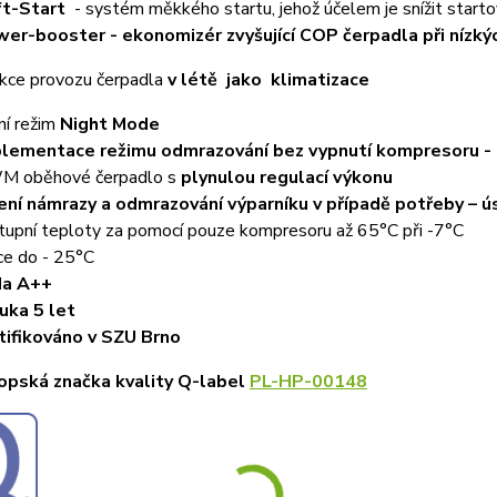
t-Start
- systém měkkého startu, jehož účelem je snížit starto
er-booster - ekonomizér zvyšující COP čerpadla při nízký
kce provozu čerpadla
v létě jako klimatizace
ní režim
Night Mode
lementace režimu odmrazování bez vypnutí kompresoru -
 oběhové čerpadlo s
plynulou regulací výkonu
ení námrazy a odmrazování výparníku v případě potřeby – ú
tupní teploty za pomocí pouze kompresoru až 65°C při -7°C
ce do - 25°C
da A++
uka 5 let
tifikováno v SZU Brno
opská značka kvality Q-label
PL-HP-00148