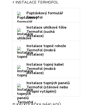
⚡ INSTALACE TERMOFOL
Poptávkový formulář
Termofol
Instalace uhlíkové fólie
Termofol (suchá
instalace)
Instalace topné rohože
Termofol (mokrá
instalace)
Instalace topný kabel
Termofol (mokrá
instalace)
Instalace topných panelů
Termofol (stěnové nebo
stropní vytápění)
⚖️ KALKULAČKA NÁKLADŮ