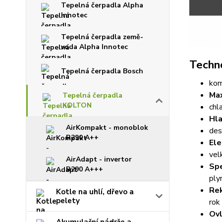
Tepelná čerpadla Alpha
Innotec
Tepelná čerpadla země-
voda Alpha Innotec
Techno
Tepelná čerpadla Bosch
ko
Max
Tepelná čerpadla
KOLTON
chl
Hla
AirKompakt - monoblok
des
R290 A++
Ele
vel
AirAdapt - invertor
Spe
R290 A+++
ply
Rek
Kotle na uhlí, dřevo a
pelety
rok
Ovl