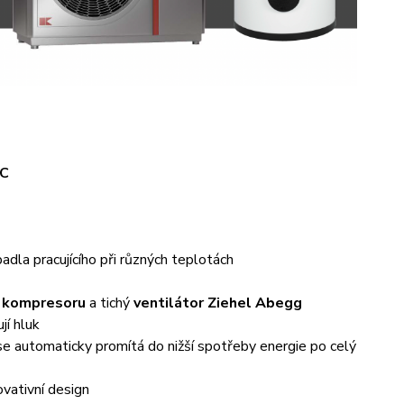
°C
padla pracujícího při různých teplotách
í kompresoru
a tichý
ventilátor Ziehel Abegg
jí hluk
se automaticky promítá do nižší spotřeby energie po celý
ovativní design