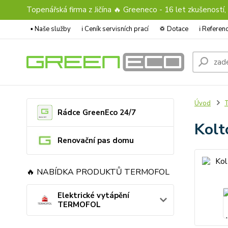
Topenářská firma z Jičína 🔥 Greeneco - 16 let zkušeností,
▪️ Naše služby
ℹ︎ Ceník servisních prací
♽ Dotace
ℹ︎ Refere
Úvod
T
Rádce GreenEco 24/7
Kolt
Renovační pas domu
🔥 NABÍDKA PRODUKTŮ TERMOFOL
Elektrické vytápění
TERMOFOL