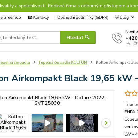
 kvality a spolehlivosti. Rodinná firma s odborným přístupem a kom
nce Greeneco
☎︎ Kontakty
ℹ︎ Obchodní podmínky (GDPR)
💡 Blog
Nevíte
Hledat 🔍
+420
(Po-Čt
epelná čerpadla
Tepelná čerpadla KOLTON
Kolton Airkompakt Bla
on Airkompakt Black 19,65 kW 
Tepeln
EHPA Q
Copela
venkov
LW - 4