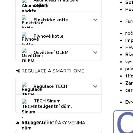
Akumulační nádrže a
Sof
bojlery
Pow
Elektrické kotle
Fun
noč
Plynové kotle
Imp
PWM
Osvětlení OLEM
Říz
výs
prá
📲 REGULACE A SMARTHOME
tří
Zár
Regulace TECH
cer
TECH Sinum -
Evr
Inteligentní dům.
🔥 PELETOVÉ HOŘÁKY VENMA