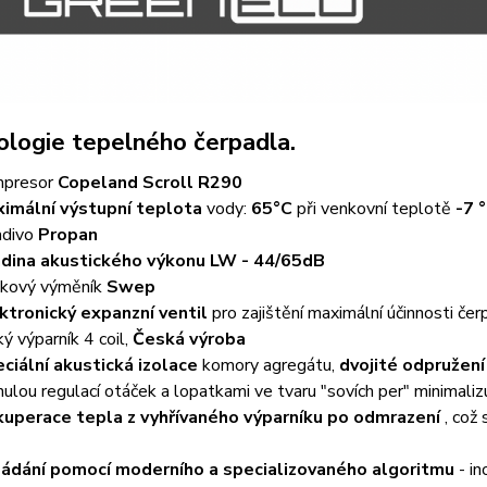
logie tepelného čerpadla.
mpresor
Copeland Scroll R290
imální výstupní teplota
vody:
65°C
při venkovní teplotě
-7 
adivo
Propan
dina akustického výkonu LW - 44/65dB
kový výměník
Swep
ktronický expanzní ventil
pro zajištění maximální účinnosti čer
ký výparník 4 coil,
Česká výroba
ciální akustická izolace
komory agregátu,
dvojité odpružen
nulou regulací otáček a lopatkami ve tvaru "sovích per" minimalizu
uperace tepla z vyhřívaného výparníku po odmrazení
, což 
ádání pomocí moderního a specializovaného algoritmu
- in