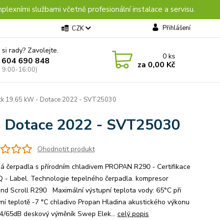
plexními službami včetně profesionální instalace a servisu.
Přihlášení
CZK
 si rady? Zavolejte.
0
ks
 604 690 848
za
0,00 Kč
: 9:00-16:00)
ck 19,65 kW - Dotace 2022 - SVT25030
- Dotace 2022 - SVT25030
Ohodnotit produkt
á čerpadla s přírodním chladivem PROPAN R290 - Certifikace
 - Label. Technologie tepelného čerpadla. kompresor
nd Scroll R290 Maximální výstupní teplota vody: 65°C při
ní teplotě -7 °C chladivo Propan Hladina akustického výkonu
4/65dB deskový výměník Swep Elek...
celý popis