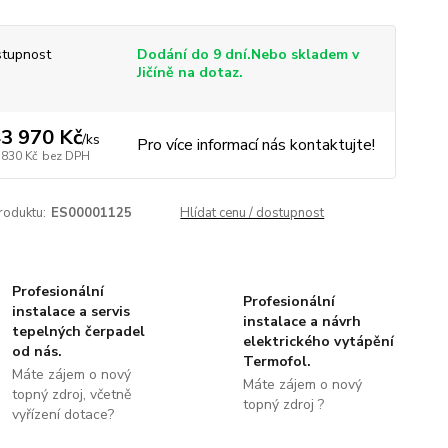
tupnost
Dodání do 9 dní.Nebo skladem v
Jičíně na dotaz.
3 970 Kč
/
ks
Pro více informací nás kontaktujte!
 830 Kč
bez DPH
roduktu:
ES00001125
Hlídat cenu / dostupnost
Profesionální
Profesionální
instalace a servis
instalace a návrh
tepelných čerpadel
elektrického vytápění
od nás.
Termofol.
Máte zájem o nový
Máte zájem o nový
topný zdroj, včetně
topný zdroj ?
vyřízení dotace?