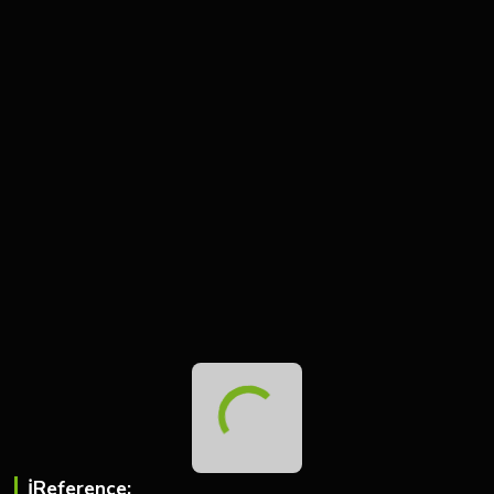
ℹ︎Reference: