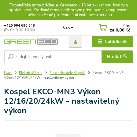
Topenářská firma z Jičína 🔥 Greeneco - 16 let zkušeností, kvality a
spolehlivosti. Rodinná firma s odborným přístupem a komplexními
službami včetně profesionální instalace a servisu.
0
ks
+420 604 690 848
CZK
za
0,00 Kč
(Po-Čt: 9:00-16:00)
Nabídka ✏️
Hledat 🔍
Úvod
Elektrické kotle
Elektrické kotle Kospel
Kospel EKCO-MN3
Výkon 12/16/20/24kW - nastavitelný výkon
Kospel EKCO-MN3 Výkon
12/16/20/24kW - nastavitelný
výkon