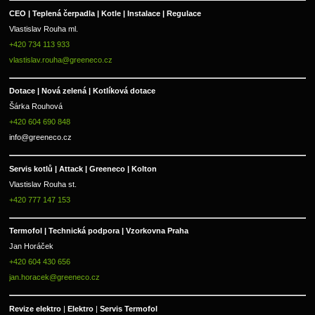
CEO | Teplená čerpadla | Kotle | Instalace | Regulace
Vlastislav Rouha ml.
+420 734 113 933
vlastislav.rouha@greeneco.cz
Dotace | Nová zelená | Kotlíková dotace
Šárka Rouhová
+420 604 690 848
info@greeneco.cz
Servis kotlů | Attack | Greeneco | Kolton  
Vlastislav Rouha st.
+420 777 147 153
Termofol | Technická podpora | Vzorkovna Praha
Jan Horáček
+420 604 430 656
jan.horacek@greeneco.cz
Revize elektro 
|
 Elektro 
|
 Servis Termofol 