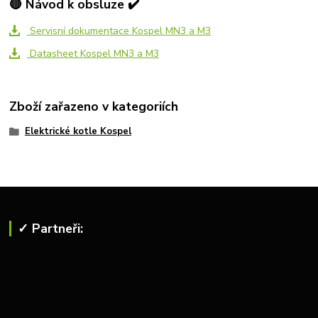
🔴 Návod k obsluze ✔️
Servisní dokumentace Kospel MN3 a M3
Datasheet Kospel MN3 a M3
Zboží zařazeno v kategoriích
Elektrické kotle Kospel
✓ Partneři: