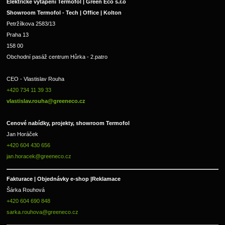
Elektrické vytápění Termofol | Green Eco s.r.o
Showroom Termofol - Tech | Office | Kolton
Petržílkova 2583/13
Praha 13
158 00
Obchodní pasáž centrum Hůrka - 2.patro
CEO - Vlastislav Rouha 
+420 734 11 39 33 
vlastislav.rouha@greeneco.cz
Cenové nabídky, projekty, showroom Termofol 
Jan Horáček
+420 604 430 656
jan.horacek@greeneco.cz
Fakturace | 
Objednávky e-shop |
Reklamace
Šárka Rouhová
+420 604 690 848
sarka.rouhova@greeneco.cz