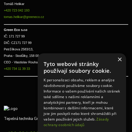
Tomáš Helikar
+420 723 042 193
tomas.helikar@greeneco.cz
Green Eco s.r.o 
IČ: 171 727 99      
DIČ: CZ171 727 99
Petržílkova 2583/13, 
Praha - Stodůlky, 158 00 
×
Tyto webové stránky
CEO - Vlastislav Rouha ml.
+420 734 11 39 33
používají soubory cookie.
K personalizaci obsahu, reklam a analýze
návštěvnosti používáme soubory cookie.
Informace o vašem používání našich stránek
také sdílíme s našimi reklamními a
analytickými partnery, kteří je mohou
kombinovat s dalšími informacemi, které
jste jim poskytli nebo které shromáždili při
Tepelná technika Greeneco
vašem používání jejich služeb.
Zásady
ochrany osobních údajů