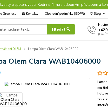
 kvality a spolehlivosti. Rodinná firma s odborným přístupem a kom
nce Greeneco
☎︎ Kontakty
ℹ︎ Obchodní podmínky (GDPR)
💡 Blog
Nevíte
Hledat 🔍
+420
(Po-Čt
světlení OLEM
Lampa Olem Clara WAB10406000
pa Olem Clara WAB10406000
Lampa 
mu tří
hotové 
tak i u
interi