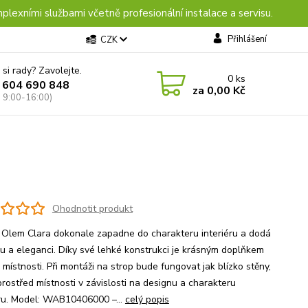
plexními službami včetně profesionální instalace a servisu.
Přihlášení
CZK
 si rady? Zavolejte.
0
ks
 604 690 848
za
0,00 Kč
: 9:00-16:00)
Ohodnotit produkt
Olem Clara dokonale zapadne do charakteru interiéru a dodá
du a eleganci. Díky své lehké konstrukci je krásným doplňkem
místnosti. Při montáži na strop bude fungovat jak blízko stěny,
prostřed místnosti v závislosti na designu a charakteru
éru. Model: WAB10406000 –...
celý popis