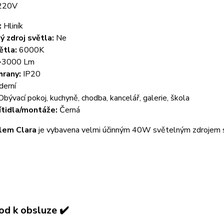
220V
:
Hliník
ý zdroj světla:
Ne
ětla:
6000K
3000 Lm
hrany:
IP20
erní
bývací pokoj, kuchyně, chodba, kancelář, galerie, škola
ítidla/montáže:
Černá
lem Clara
je vybavena velmi účinným 40W světelným zdrojem s 
od k obsluze ✔️