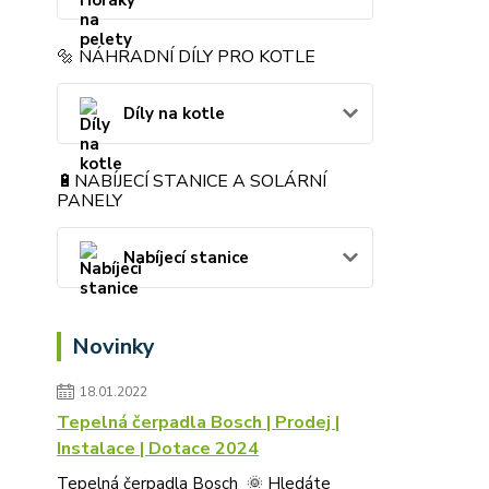
🔩 NÁHRADNÍ DÍLY PRO KOTLE
Díly na kotle
🔋NABÍJECÍ STANICE A SOLÁRNÍ
PANELY
Nabíjecí stanice
Novinky
18.01.2022
Tepelná čerpadla Bosch | Prodej |
Instalace | Dotace 2024
Tepelná čerpadla Bosch 🌞 Hledáte