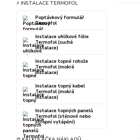
⚡ INSTALACE TERMOFOL
Poptávkový formulář
Termofol
Instalace uhlíkové fólie
Termofol (suchá
instalace)
Instalace topné rohože
Termofol (mokrá
instalace)
Instalace topný kabel
Termofol (mokrá
instalace)
Instalace topných panelů
Termofol (stěnové nebo
stropní vytápění)
⚖️ KALKULAČKA NÁKLADŮ