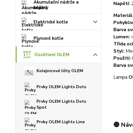
Akumulační nádrže a
Napětí:
bojlery
Materiál
Elektrické kotle
Pohybliv
Barva sv
Lumen:
>
Plynové kotle
Třída oc
Styl:
Mod
Osvětlení OLEM
Použití:
O
Barva sv
Kolejnicové lišty OLEM
Lampa
O
Prvky OLEM Lights Dots
Prvky OLEM Lights Dots
Spot
Prvky OLEM Lights Line
🔴 Náv