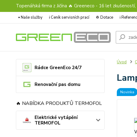
Topenářská firma z Jičína 🔥 Greeneco - 16 let zkušeností,
▪️ Naše služby
ℹ︎ Ceník servisních prací
♽ Dotace
ℹ︎ Refere
Úvod
O
Rádce GreenEco 24/7
Lam
Renovační pas domu
Novinka
🔥 NABÍDKA PRODUKTŮ TERMOFOL
Elektrické vytápění
TERMOFOL