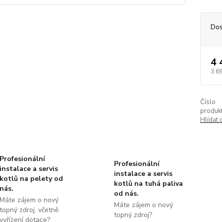
Dos
4 
3 6
Číslo
produkt
Hlídat 
Profesionální
Profesionální
instalace a servis
instalace a servis
kotlů na pelety od
kotlů na tuhá paliva
nás.
od nás.
Máte zájem o nový
Máte zájem o nový
topný zdroj, včetně
topný zdroj?
vyřízení dotace?