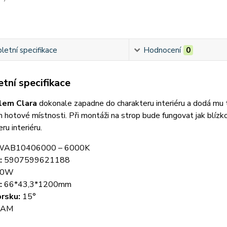
etní specifikace
Hodnocení
0
tní specifikace
lem Clara
dokonale zapadne do charakteru interiéru a dodá mu tř
hotové místnosti. Při montáži na strop bude fungovat jak blízko 
ru interiéru.
AB10406000 – 6000K
:
5907599621188
0W
:
66*43,3*1200mm
rsku:
15°
RAM