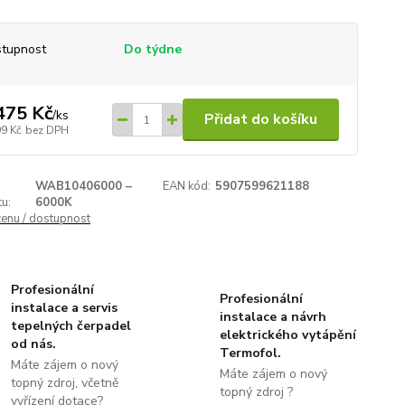
tupnost
Do týdne
475 Kč
/
ks
Přidat do košíku
99 Kč
bez DPH
WAB10406000 –
EAN kód:
5907599621188
u:
6000K
cenu / dostupnost
Profesionální
Profesionální
instalace a servis
instalace a návrh
tepelných čerpadel
elektrického vytápění
od nás.
Termofol.
Máte zájem o nový
Máte zájem o nový
topný zdroj, včetně
topný zdroj ?
vyřízení dotace?