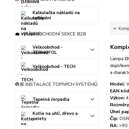
Kalkulačka nákladů na
vytápění
Kompl
💼 VELKOOBCHODNÍ SEKCE B2B
Komple
Velkoobchod -
TERMOFOL
Lampa
O
doplňkem 
Velkoobchod - TECH
a charakte
Model:
W
👷🏼 INSTALACE TOPNÝCH SYSTÉMŮ
EAN kód
Výkon:
4
Tepelná čerpadla
Rozměry
Úhel pap
Kotle na uhlí, dřevo a
Čip:
OS
pelety
RA:
>90