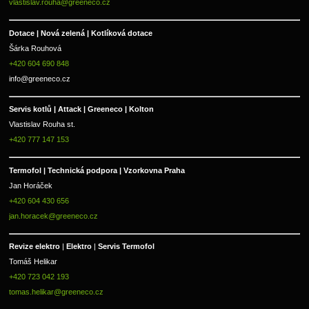
vlastislav.rouha@greeneco.cz
Dotace | Nová zelená | Kotlíková dotace
Šárka Rouhová
+420 604 690 848
info@greeneco.cz
Servis kotlů | Attack | Greeneco | Kolton  
Vlastislav Rouha st.
+420 777 147 153
Termofol | Technická podpora | Vzorkovna Praha
Jan Horáček
+420 604 430 656
jan.horacek@greeneco.cz
Revize elektro 
|
 Elektro 
|
 Servis Termofol 
Tomáš Helikar
+420 723 042 193
tomas.helikar@greeneco.cz