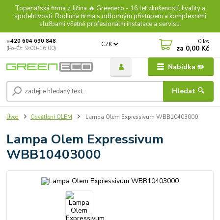
Topenářská firma z Jičína 🔥 Greeneco - 16 let zkušeností, kvality a
spolehlivosti. Rodinná firma s odborným přístupem a komplexními
službami včetně profesionální instalace a servisu.
0
ks
+420 604 690 848
CZK
za
0,00 Kč
(Po-Čt: 9:00-16:00)
Nabídka ✏️
Hledat 🔍
Úvod
Osvětlení OLEM
Lampa Olem Expressivum WBB10403000
Lampa Olem Expressivum
WBB10403000