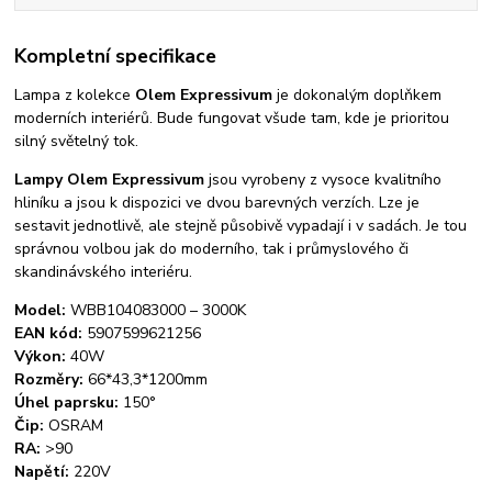
Kompletní specifikace
Lampa z kolekce
Olem Expressivum
je dokonalým doplňkem
moderních interiérů. Bude fungovat všude tam, kde je prioritou
silný světelný tok.
Lampy Olem Expressivum
jsou vyrobeny z vysoce kvalitního
hliníku a jsou k dispozici ve dvou barevných verzích. Lze je
sestavit jednotlivě, ale stejně působivě vypadají i v sadách. Je tou
správnou volbou jak do moderního, tak i průmyslového či
skandinávského interiéru.
Model:
WBB104083000 – 3000K
EAN kód:
5907599621256
Výkon:
40W
Rozměry:
66*43,3*1200mm
Úhel paprsku:
150°
Čip:
OSRAM
RA:
>90
Napětí:
220V