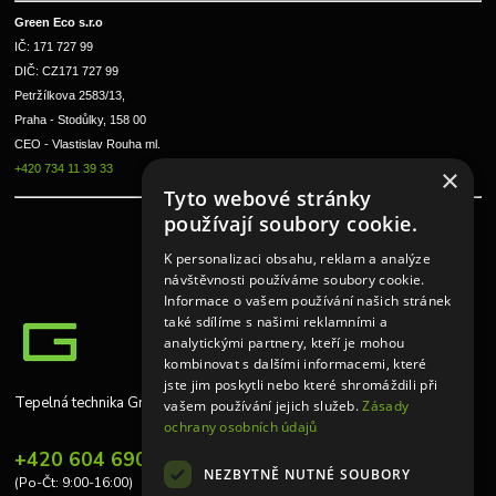
Green Eco s.r.o 
IČ: 171 727 99      
DIČ: CZ171 727 99
Petržílkova 2583/13, 
Praha - Stodůlky, 158 00 
CEO - Vlastislav Rouha ml.
+420 734 11 39 33
×
Tyto webové stránky
používají soubory cookie.
K personalizaci obsahu, reklam a analýze
návštěvnosti používáme soubory cookie.
Informace o vašem používání našich stránek
také sdílíme s našimi reklamními a
analytickými partnery, kteří je mohou
kombinovat s dalšími informacemi, které
jste jim poskytli nebo které shromáždili při
Tepelná technika Greeneco
vašem používání jejich služeb.
Zásady
ochrany osobních údajů
+420 604 690 848
NEZBYTNĚ NUTNÉ SOUBORY
(Po-Čt: 9:00-16:00)