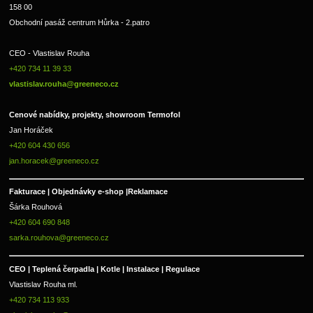
158 00
Obchodní pasáž centrum Hůrka - 2.patro
CEO - Vlastislav Rouha 
+420 734 11 39 33 
vlastislav.rouha@greeneco.cz
Cenové nabídky, projekty, showroom Termofol 
Jan Horáček
+420 604 430 656
jan.horacek@greeneco.cz
Fakturace | 
Objednávky e-shop |
Reklamace
Šárka Rouhová
+420 604 690 848
sarka.rouhova@greeneco.cz
CEO | Teplená čerpadla | Kotle | Instalace | Regulace
Vlastislav Rouha ml.
+420 734 113 933