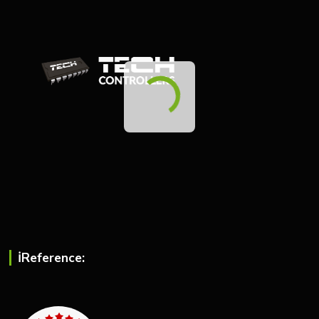
ℹ︎Reference: