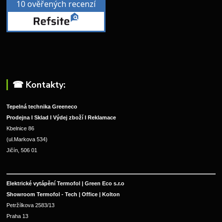
☎︎ Kontakty:
Tepelná technika Greeneco
Prodejna I Sklad I Výdej zboží I Reklamace
Kbelnice 86
(ul.Markova 534)
Jičín, 506 01
Elektrické vytápění Termofol | Green Eco s.r.o
Showroom Termofol - Tech | Office | Kolton
Petržílkova 2583/13
Praha 13