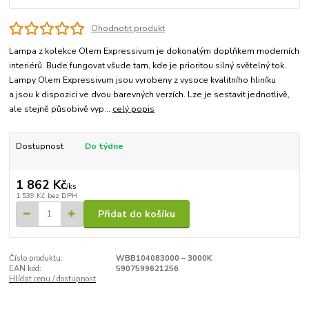
Ohodnotit produkt
Lampa z kolekce Olem Expressivum je dokonalým doplňkem moderních
interiérů. Bude fungovat všude tam, kde je prioritou silný světelný tok.
Lampy Olem Expressivum jsou vyrobeny z vysoce kvalitního hliníku
a jsou k dispozici ve dvou barevných verzích. Lze je sestavit jednotlivě,
ale stejně působivě vyp...
celý popis
Dostupnost
Do týdne
1 862 Kč
/
ks
1 539 Kč
bez DPH
Přidat do košíku
Číslo produktu:
WBB104083000 – 3000K
EAN kód:
5907599621256
Hlídat cenu / dostupnost