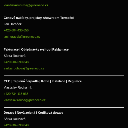
vlastislav.rouha@greeneco.cz
Cenové nabídky, projekty, showroom Termofol 
Jan Horáček
+420 604 430 656
jan.horacek@greeneco.cz
Fakturace | 
Objednávky e-shop |
Reklamace
Šárka Rouhová
+420 604 690 848
sarka.rouhova@greeneco.cz
CEO | Teplená čerpadla | Kotle | Instalace | Regulace
Vlastislav Rouha ml.
+420 734 113 933
vlastislav.rouha@greeneco.cz
Dotace | Nová zelená | Kotlíková dotace
Šárka Rouhová
+420 604 690 848