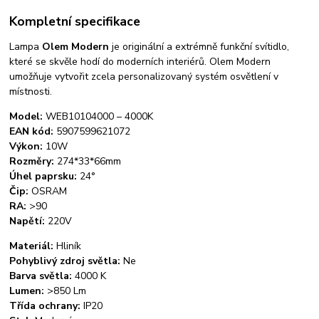
Kompletní specifikace
Lampa
Olem Modern
je originální a extrémně funkční svítidlo,
které se skvěle hodí do moderních interiérů. Olem Modern
umožňuje vytvořit zcela personalizovaný systém osvětlení v
místnosti.
Model:
WEB10104000 – 4000K
EAN kód:
5907599621072
Výkon:
10W
Rozměry:
274*33*66mm
Úhel paprsku:
24°
Čip:
OSRAM
RA:
>90
Napětí:
220V
Materiál:
Hliník
Pohyblivý zdroj světla:
Ne
Barva světla:
4000 K
Lumen:
>850 Lm
Třída ochrany:
IP20