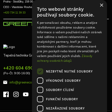
Praha - Stodůlky, 158 00 
×
CEO - Vlastislav Rouha ml.
Tyto webové stránky
+420 734 11 39 33
používají soubory cookie.
K personalizaci obsahu, reklam a analýze
návštěvnosti používáme soubory cookie.
Informace o vašem používání našich stránek
také sdílíme s našimi reklamními a
analytickými partnery, kteří je mohou
kombinovat s dalšími informacemi, které
jste jim poskytli nebo které shromáždili při
Tepelná technika Greeneco
vašem používání jejich služeb.
Zásady
ochrany osobních údajů
+420 604 690 848
NEZBYTNĚ NUTNÉ SOUBORY
(Po-Čt: 9:00-16:00)
VÝKONOVÉ SOUBORY
info@greeneco.cz
SOUBORY CÍLENÍ
FUNKČNÍ SOUBORY
NEZAŘAZENÉ SOUBORY