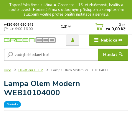
Topenářská firma z Jičína 🔥 Greeneco - 16 let zkušeností, kvality a
spolehlivosti. Rodinná firma s odborným přístupem a komplexními
službami včetně profesionální instalace a servisu.
0
ks
+420 604 690 848
CZK
za
0,00 Kč
(Po-Čt: 9:00-16:00)
Nabídka ✏️
Hledat 🔍
Úvod
Osvětlení OLEM
Lampa Olem Modern WEB10104000
Lampa Olem Modern
WEB10104000
Novinka