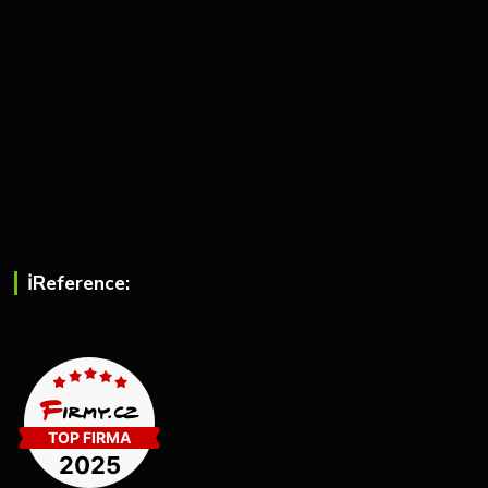
ℹ︎Reference: