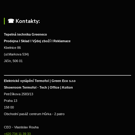
☎︎ Kontakty:
Tepelná technika Greeneco
Prodejna I Sklad I Výdej zboží I Reklamace
Kbelnice 86
(ul.Markova 534)
Jičín, 506 01
Elektrické vytápění Termofol | Green Eco s.r.o
Showroom Termofol - Tech | Office | Kolton
Petržílkova 2583/13
Praha 13
158 00
Obchodní pasáž centrum Hůrka - 2.patro
CEO - Vlastislav Rouha 
+420 734 11 39 33 