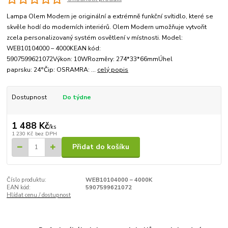
Lampa Olem Modern je originální a extrémně funkční svítidlo, které se
skvěle hodí do moderních interiérů. Olem Modern umožňuje vytvořit
zcela personalizovaný systém osvětlení v místnosti. Model:
WEB10104000 – 4000KEAN kód:
5907599621072Výkon: 10WRozměry: 274*33*66mmÚhel
paprsku: 24°Čip: OSRAMRA: ...
celý popis
Dostupnost
Do týdne
1 488 Kč
/
ks
1 230 Kč
bez DPH
Přidat do košíku
Číslo produktu:
WEB10104000 – 4000K
EAN kód:
5907599621072
Hlídat cenu / dostupnost