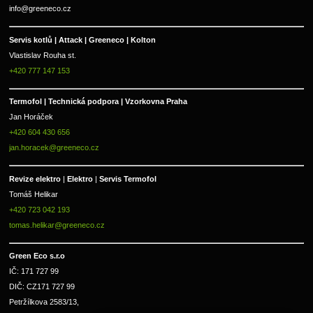
info@greeneco.cz
Servis kotlů | Attack | Greeneco | Kolton  
Vlastislav Rouha st.
+420 777 147 153
Termofol | Technická podpora | Vzorkovna Praha
Jan Horáček
+420 604 430 656
jan.horacek@greeneco.cz
Revize elektro 
|
 Elektro 
|
 Servis Termofol 
Tomáš Helikar
+420 723 042 193
tomas.helikar@greeneco.cz
Green Eco s.r.o 
IČ: 171 727 99      
DIČ: CZ171 727 99
Petržílkova 2583/13, 