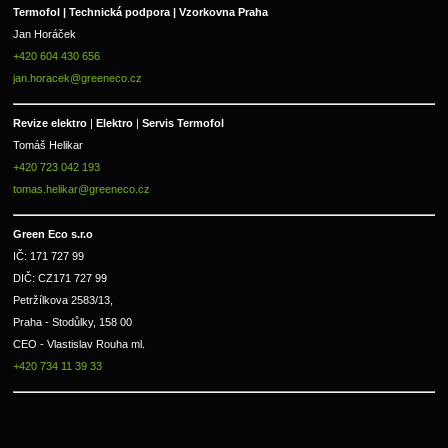
Termofol | Technická podpora | Vzorkovna Praha
Jan Horáček
+420 604 430 656
jan.horacek@greeneco.cz
Revize elektro 
|
 Elektro 
|
 Servis Termofol 
Tomáš Helikar
+420 723 042 193
tomas.helikar@greeneco.cz
Green Eco s.r.o 
IČ: 171 727 99      
DIČ: CZ171 727 99
Petržílkova 2583/13, 
Praha - Stodůlky, 158 00 
CEO - Vlastislav Rouha ml.
+420 734 11 39 33