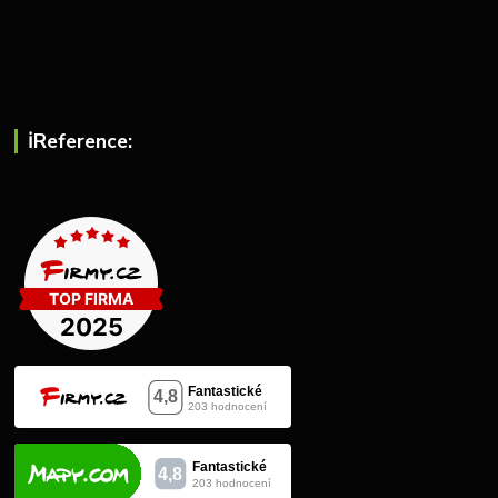
ℹ︎Reference: