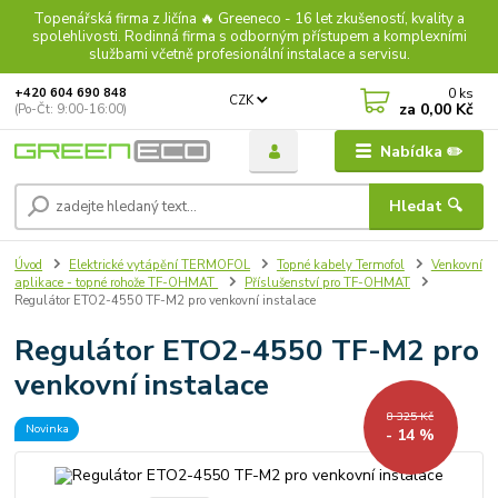
Topenářská firma z Jičína 🔥 Greeneco - 16 let zkušeností, kvality a
spolehlivosti. Rodinná firma s odborným přístupem a komplexními
službami včetně profesionální instalace a servisu.
0
ks
+420 604 690 848
CZK
za
0,00 Kč
(Po-Čt: 9:00-16:00)
Nabídka ✏️
Hledat 🔍
Úvod
Elektrické vytápění TERMOFOL
Topné kabely Termofol
Venkovní
aplikace - topné rohože TF-OHMAT
Příslušenství pro TF-OHMAT
Regulátor ETO2-4550 TF-M2 pro venkovní instalace
Regulátor ETO2-4550 TF-M2 pro
venkovní instalace
8 325 Kč
Novinka
- 14 %