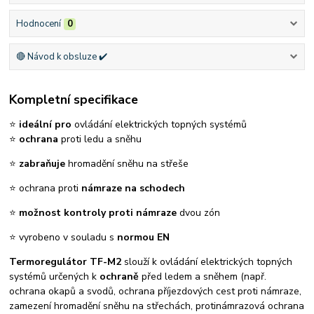
Hodnocení
0
🔴 Návod k obsluze ✔️
Kompletní specifikace
⭐
ideální pro
ovládání elektrických topných systémů
⭐
ochrana
proti ledu a sněhu
⭐
zabraňuje
hromadění sněhu na střeše
⭐ ochrana proti
námraze na schodech
⭐
možnost kontroly proti námraze
dvou zón
⭐ vyrobeno v souladu s
normou EN
Termoregulátor TF-M2
slouží k ovládání elektrických topných
systémů určených k
ochraně
před ledem a sněhem (např.
ochrana okapů a svodů, ochrana příjezdových cest proti námraze,
zamezení hromadění sněhu na střechách, protinámrazová ochrana