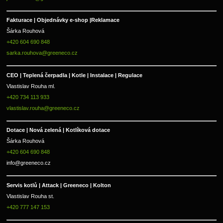
Fakturace | 
Objednávky e-shop |
Reklamace
Šárka Rouhová
+420 604 690 848
sarka.rouhova@greeneco.cz
CEO | Teplená čerpadla | Kotle | Instalace | Regulace
Vlastislav Rouha ml.
+420 734 113 933
vlastislav.rouha@greeneco.cz
Dotace | Nová zelená | Kotlíková dotace
Šárka Rouhová
+420 604 690 848
info@greeneco.cz
Servis kotlů | Attack | Greeneco | Kolton  
Vlastislav Rouha st.
+420 777 147 153