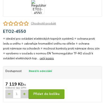
Ohodnotit produkt
ETO2-4550
⭐ ideální pro ovládání elektrických topných systémů ⭐ ochrana proti
ledu a sněhu ⭐ zabraňuje hromadění sněhu na střeše ⭐ ochrana
proti námraze na schodech ⭐ možnost kontroly proti námraze dvou zón
⭐ vyrobeno v souladu s normou EN Termoregulátor TF-M2 slouží k
ovládání elektrických top...
celý popis
Dostupnost
Ihned k odeslání
7 119 Kč
/
ks
5 884 Kč
bez DPH
Přidat do košíku