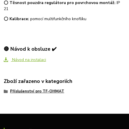
⭕
Těsnost pouzdra regulátoru pro povrchovou montáž:
IP
21
⭕
Kalibrace:
pomocí multifunkčního knoflíku
🔴 Návod k obsluze ✔️
Návod na instalaci
Zboží zařazeno v kategoriích
Příslušenství pro TF-OHMAT