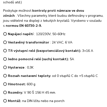
schodů atd.)
Poskytuje možnost
kontroly proti námraze
ve dvou
zónách
. Všechny parametry, které budou definovány v programu,
jsou viditelné na displeji z tekutých krystalů. Vyrobeno v souladu
s
normou EN 60730-2-9.
⭕
Napájecí napětí
: 120/230V, 50-60Hz
⭕
Vestavěný transformátor
: 24 VAC, 6 VA
⭕
Tři výstupní relé (bezpotenciálový kontakt):
3×16 A
⭕
Jedno pomocné relé (suchý kontakt):
5A
⭕
Hystereze
: 0,3K
⭕
Rozsah nastavení teploty:
od 0 stupňů C do +5 stupňů C
⭕
Hmotnost:
600 g
⭕
Rozměry:
V 90 Š 156 H 45 mm.
⭕
Montáž:
na DIN lištu nebo na povrch