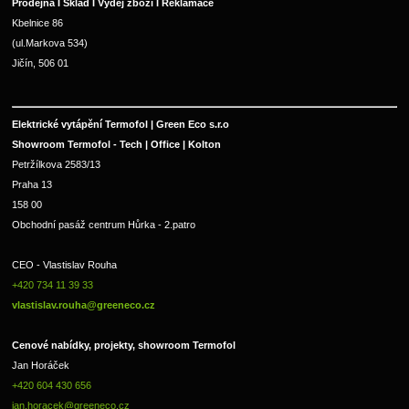
Prodejna I Sklad I Výdej zboží I Reklamace
Kbelnice 86
(ul.Markova 534)
Jičín, 506 01
Elektrické vytápění Termofol | Green Eco s.r.o
Showroom Termofol - Tech | Office | Kolton
Petržílkova 2583/13
Praha 13
158 00
Obchodní pasáž centrum Hůrka - 2.patro
CEO - Vlastislav Rouha 
+420 734 11 39 33 
vlastislav.rouha@greeneco.cz
Cenové nabídky, projekty, showroom Termofol 
Jan Horáček
+420 604 430 656
jan.horacek@greeneco.cz