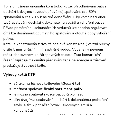
To je umožněno originální konstrukcí kotle, při odhořívání paliva
dochází k dvojímu (dvoustupňovému) spalování, cca 80%
zplynování a cca 20% klasické odhořívání. Díky kombinaci obou
typů spalování dochází k dokonalému využití a vyhoření paliva.
Přívod primárního i sekundárních vzduchů lze snadno regulovat,
čímž lze dosáhnout optimálního spalování a dlouhé doby vyhoření
paliva.
Kotel je konstruován z dvojité ocelové konstrukce ( vnitřní plechy
o síle 5 mm, vnější 4 mm) zaplněné vodou. Voda je i v pevném
roštu, zhotoveném ze žáropevných trubek. Toto konstrukční
řešení zajišťuje maximální předávání tepelné energie a zároveň
prodlužuje životnost kotle.
Výhody kotlů KTP:
záruka na těsnost kotlového tělesa
6 let
možnost spalovat
široký sortiment paliv
je možno spalovat i vlhké palivo či biomasu
díky
dvojímu spalování
, dochází k dokonalému prohoření
směsi a tím k potlačení vzniku škodlivých emisí a
kondenzátů