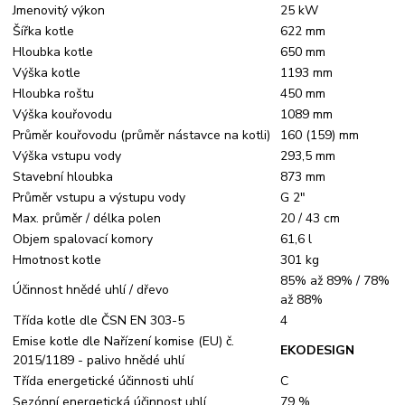
Jmenovitý výkon
25 kW
Šířka kotle
622 mm
Hloubka kotle
650 mm
Výška kotle
1193 mm
Hloubka roštu
450 mm
Výška kouřovodu
1089 mm
Průměr kouřovodu (průměr nástavce na kotli)
160 (159) mm
Výška vstupu vody
293,5 mm
Stavební hloubka
873 mm
Průměr vstupu a výstupu vody
G 2"
Max. průměr / délka polen
20 / 43 cm
Objem spalovací komory
61,6 l
Hmotnost kotle
301 kg
85% až 89% / 78%
Účinnost hnědé uhlí / dřevo
až 88%
Třída kotle dle ČSN EN 303-5
4
Emise kotle dle Nařízení komise (EU) č.
EKODESIGN
2015/1189 - palivo hnědé uhlí
Třída energetické účinnosti uhlí
C
Sezónní energetická účinnost uhlí
79 %