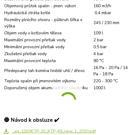
Objemový průtok spalin - jmen. výkon
160 m3/h
Hydraulická ztráta kotle
0,4 mbar
Rozměry plnícího otvoru - půlkruh šířka x
245 / 230 mm
výška
Objem vody v kotlovém tělese
109 l
Maximální provozní přetlak vody
2 bar
Minimální provozní přetlak vody
0,5 bar
Zkušební přetlak vody
4 bar
Maximální provozní teplota
90 °C
16 Pa - 20 Pa / 14
Předepsaný tah komína hnědé uhlí / dřevo
Pa - 18 Pa
Teplota spalin při jmenovitém výkonu
220 - 300 °C
Doporučený objem akumulačního zásobníku
1000 l
🔴 Návod k obsluze ✔️
_ps_1033KTP-20_KTP-49_new_1_2020.pdf