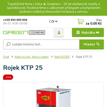
Topenářská firma z Jičína 🔥 Greeneco - 16 let zkušeností, kvality a
spolehlivosti. Rodinná firma s odborným přístupem a komplexními
službami včetně profesionální instalace a servisu.
0
ks
+420 604 690 848
CZK
za
0,00 Kč
(Po-Čt: 9:00-16:00)
Nabídka ✏️
Hledat 🔍
Úvod
Kotle na uhlí, dřevo a pelety
Kotle ROJEK
Rojek KTP 25
Rojek KTP 25
Akce