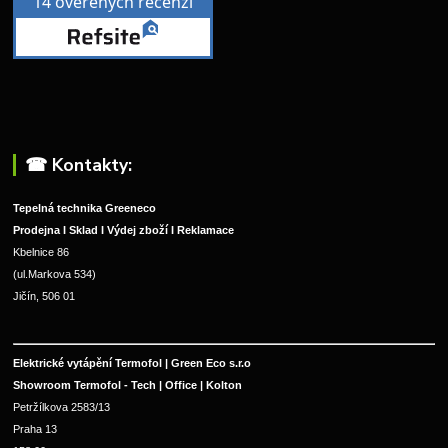
☎︎ Kontakty:
Tepelná technika Greeneco
Prodejna I Sklad I Výdej zboží I Reklamace
Kbelnice 86
(ul.Markova 534)
Jičín, 506 01
Elektrické vytápění Termofol | Green Eco s.r.o
Showroom Termofol - Tech | Office | Kolton
Petržílkova 2583/13
Praha 13