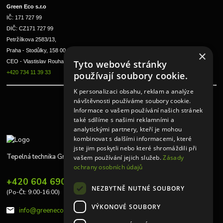
Green Eco s.r.o 
IČ: 171 727 99      
DIČ: CZ171 727 99
Petržílkova 2583/13, 
Praha - Stodůlky, 158 00 
×
CEO - Vlastislav Rouha ml.
Tyto webové stránky
+420 734 11 39 33
používají soubory cookie.
K personalizaci obsahu, reklam a analýze
návštěvnosti používáme soubory cookie.
Informace o vašem používání našich stránek
také sdílíme s našimi reklamními a
analytickými partnery, kteří je mohou
kombinovat s dalšími informacemi, které
jste jim poskytli nebo které shromáždili při
Tepelná technika Greeneco
vašem používání jejich služeb.
Zásady
ochrany osobních údajů
+420 604 690 848
NEZBYTNĚ NUTNÉ SOUBORY
(Po-Čt: 9:00-16:00)
VÝKONOVÉ SOUBORY
info@greeneco.cz