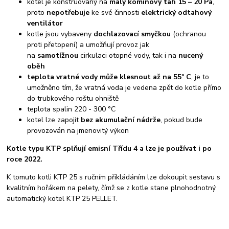
kotel je konstruovaný na
malý komínový tah 15 – 20 Pa
,
proto
nepotřebuje
ke své činnosti
elektrický odtahový
ventilátor
kotle jsou vybaveny
dochlazovací smyčkou
(ochranou
proti přetopení) a umožňují provoz jak
na
samotížnou
cirkulaci otopné vody, tak i na
nucený
oběh
teplota vratné vody může klesnout až na 55º C
, je to
umožněno tím, že vratná voda je vedena zpět do kotle přímo
do trubkového roštu ohniště
teplota spalin 220 - 300 °C
kotel lze zapojit
bez akumulační nádrže
, pokud bude
provozován na jmenovitý výkon
Kotle typu KTP splňují emisní Třídu 4 a lze je používat i po
roce 2022.
K tomuto kotli KTP 25 s ručním přikládáním lze dokoupit sestavu s
kvalitním hořákem na pelety, čímž se z kotle stane plnohodnotný
automatický kotel KTP 25 PELLET.