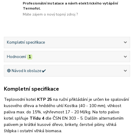
Profesionální instalace a návrh elektrického vytápění
Termofol.
Máte zájem o nový topný zdroj ?
Kompletní specifikace
Hodnocení
1
🔴 Návod k obsluze ✔️
Kompletní specifikace
Teplovodní kotel
KTP 25
na ruční přikládání je určen ke spalování
kusového dřeva a hnědého uhlí Kostka (40 - 100 mm), vlhkost
paliva max. do 15%, výhřevnost 17 - 20 MJ/kg. Na toto palivo
kotel splňuje
Třídu 4
dle ČSN EN 303 - 5. Dalším alternativním
palivem je krátké kusové dřevo, brikety, čerstvé piliny, vlhká
štěpka i ostatní vlhká biomasa.