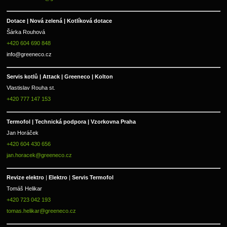
Dotace | Nová zelená | Kotlíková dotace
Šárka Rouhová
+420 604 690 848
info@greeneco.cz
Servis kotlů | Attack | Greeneco | Kolton  
Vlastislav Rouha st.
+420 777 147 153
Termofol | Technická podpora | Vzorkovna Praha
Jan Horáček
+420 604 430 656
jan.horacek@greeneco.cz
Revize elektro 
|
 Elektro 
|
 Servis Termofol 
Tomáš Helikar
+420 723 042 193
tomas.helikar@greeneco.cz