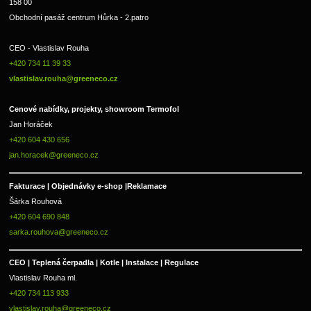
158 00
Obchodní pasáž centrum Hůrka - 2.patro
CEO - Vlastislav Rouha 
+420 734 11 39 33 
vlastislav.rouha@greeneco.cz
Cenové nabídky, projekty, showroom Termofol 
Jan Horáček
+420 604 430 656
jan.horacek@greeneco.cz
Fakturace | 
Objednávky e-shop |
Reklamace
Šárka Rouhová
+420 604 690 848
sarka.rouhova@greeneco.cz
CEO | Teplená čerpadla | Kotle | Instalace | Regulace
Vlastislav Rouha ml.
+420 734 113 933
vlastislav.rouha@greeneco.cz