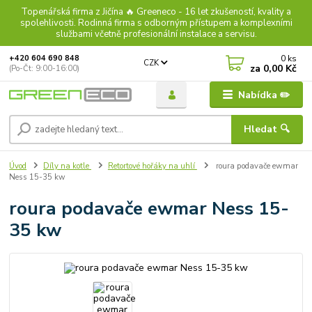
Topenářská firma z Jičína 🔥 Greeneco - 16 let zkušeností, kvality a
spolehlivosti. Rodinná firma s odborným přístupem a komplexními
službami včetně profesionální instalace a servisu.
0
ks
+420 604 690 848
CZK
za
0,00 Kč
(Po-Čt: 9:00-16:00)
Nabídka ✏️
Hledat 🔍
Úvod
Díly na kotle
Retortové hořáky na uhlí
roura podavače ewmar
Ness 15-35 kw
roura podavače ewmar Ness 15-
35 kw