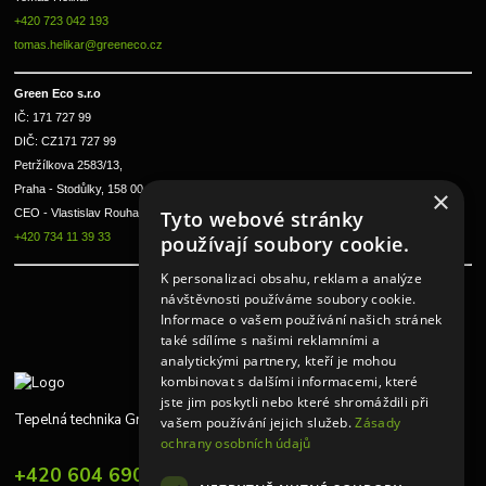
+420 723 042 193
tomas.helikar@greeneco.cz
Green Eco s.r.o 
IČ: 171 727 99      
DIČ: CZ171 727 99
Petržílkova 2583/13, 
Praha - Stodůlky, 158 00 
×
CEO - Vlastislav Rouha ml.
Tyto webové stránky
+420 734 11 39 33
používají soubory cookie.
K personalizaci obsahu, reklam a analýze
návštěvnosti používáme soubory cookie.
Informace o vašem používání našich stránek
také sdílíme s našimi reklamními a
analytickými partnery, kteří je mohou
kombinovat s dalšími informacemi, které
jste jim poskytli nebo které shromáždili při
Tepelná technika Greeneco
vašem používání jejich služeb.
Zásady
ochrany osobních údajů
+420 604 690 848