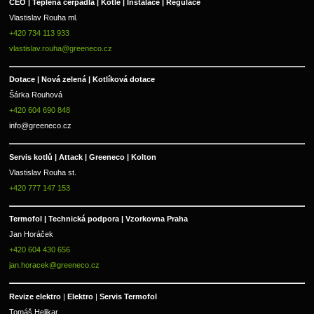
CEO | Teplená čerpadla | Kotle | Instalace | Regulace
Vlastislav Rouha ml.
+420 734 113 933
vlastislav.rouha@greeneco.cz
Dotace | Nová zelená | Kotlíková dotace
Šárka Rouhová
+420 604 690 848
info@greeneco.cz
Servis kotlů | Attack | Greeneco | Kolton  
Vlastislav Rouha st.
+420 777 147 153
Termofol | Technická podpora | Vzorkovna Praha
Jan Horáček
+420 604 430 656
jan.horacek@greeneco.cz
Revize elektro 
|
 Elektro 
|
 Servis Termofol 
Tomáš Helikar