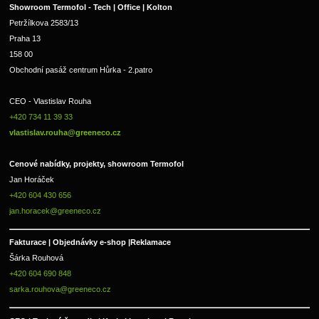
Showroom Termofol - Tech | Office | Kolton
Petržílkova 2583/13
Praha 13
158 00
Obchodní pasáž centrum Hůrka - 2.patro
CEO - Vlastislav Rouha 
+420 734 11 39 33 
vlastislav.rouha@greeneco.cz
Cenové nabídky, projekty, showroom Termofol 
Jan Horáček
+420 604 430 656
jan.horacek@greeneco.cz
Fakturace | 
Objednávky e-shop |
Reklamace
Šárka Rouhová
+420 604 690 848
sarka.rouhova@greeneco.cz