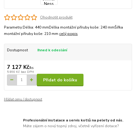
Ohodnotit produkt
Parametry:Délka: 440 mmDélka montážní příruby koše: 240 mmŠířka
montážní příruby koše: 210 mm
celý popis
Dostupnost
Ihned k odeslání
7 127 Kč
/
ks
5 890 Kč
bez DPH
Přidat do košíku
Hlídat cenu / dostupnost
Profesionální instalace a servis kotlů na pelety od nás.
Máte zájem o nový topný zdroj, včetně vyřízení dotace?