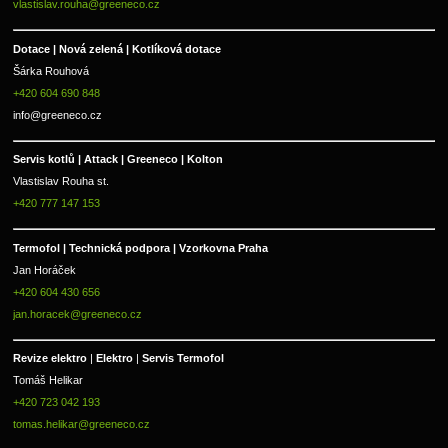
vlastislav.rouha@greeneco.cz
Dotace | Nová zelená | Kotlíková dotace
Šárka Rouhová
+420 604 690 848
info@greeneco.cz
Servis kotlů | Attack | Greeneco | Kolton  
Vlastislav Rouha st.
+420 777 147 153
Termofol | Technická podpora | Vzorkovna Praha
Jan Horáček
+420 604 430 656
jan.horacek@greeneco.cz
Revize elektro 
|
 Elektro 
|
 Servis Termofol 
Tomáš Helikar
+420 723 042 193
tomas.helikar@greeneco.cz