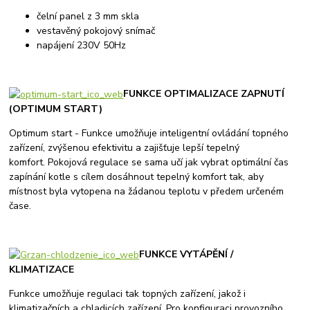
čelní panel z 3 mm skla
vestavěný pokojový snímač
napájení 230V 50Hz
FUNKCE OPTIMALIZACE ZAPNUTÍ
(OPTIMUM START)
Optimum start - Funkce umožňuje inteligentní ovládání topného
zařízení, zvýšenou efektivitu a zajišťuje lepší tepelný
komfort. Pokojová regulace se sama učí jak vybrat optimální čas
zapínání kotle s cílem dosáhnout tepelný komfort tak, aby
místnost byla vytopena na žádanou teplotu v předem určeném
čase.
FUNKCE VYTÁPĚNÍ /
KLIMATIZACE
Funkce umožňuje regulaci tak topných zařízení, jakož i
klimatizačních a chladicích zařízení. Pro konfiguraci provozního