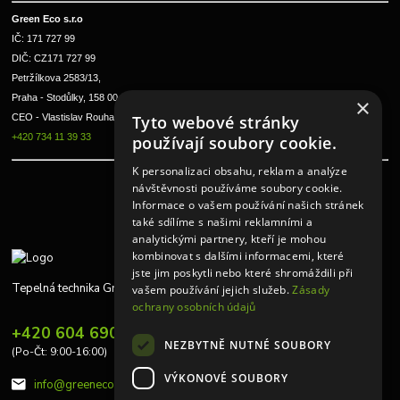
Green Eco s.r.o 
IČ: 171 727 99      
DIČ: CZ171 727 99
Petržílkova 2583/13, 
Praha - Stodůlky, 158 00 
×
Tyto webové stránky
CEO - Vlastislav Rouha ml.
+420 734 11 39 33
používají soubory cookie.
K personalizaci obsahu, reklam a analýze
návštěvnosti používáme soubory cookie.
Informace o vašem používání našich stránek
také sdílíme s našimi reklamními a
analytickými partnery, kteří je mohou
kombinovat s dalšími informacemi, které
jste jim poskytli nebo které shromáždili při
Tepelná technika Greeneco
vašem používání jejich služeb.
Zásady
ochrany osobních údajů
+420 604 690 848
NEZBYTNĚ NUTNÉ SOUBORY
(Po-Čt: 9:00-16:00)
VÝKONOVÉ SOUBORY
info@greeneco.cz