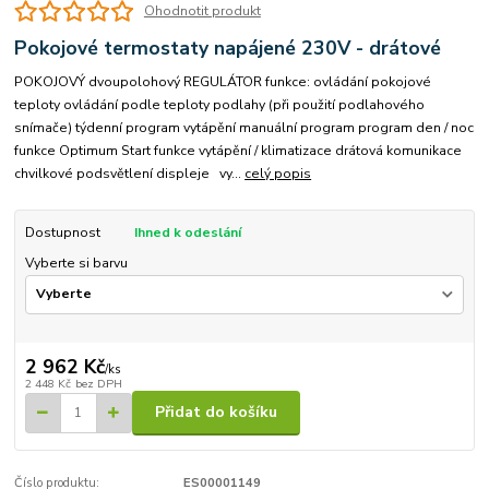
Ohodnotit produkt
Pokojové termostaty napájené 230V - drátové
POKOJOVÝ dvoupolohový REGULÁTOR funkce: ovládání pokojové
teploty ovládání podle teploty podlahy (při použití podlahového
snímače) týdenní program vytápění manuální program program den / noc
funkce Optimum Start funkce vytápění / klimatizace drátová komunikace
chvilkové podsvětlení displeje vy...
celý popis
Dostupnost
Ihned k odeslání
Vyberte si barvu
2 962 Kč
/
ks
2 448 Kč
bez DPH
Přidat do košíku
Číslo produktu:
ES00001149