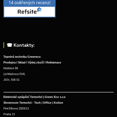
☎︎ Kontakty:
Tepelná technika Greeneco
Prodejna I Sklad I Výdej zboží I Reklamace
Kbelnice 86
(ul.Markova 534)
Jičín, 506 01
Elektrické vytápění Termofol | Green Eco s.r.o
Showroom Termofol - Tech | Office | Kolton
Petržílkova 2583/13
Praha 13