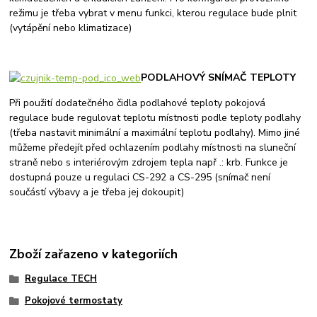
režimu je třeba vybrat v menu funkci, kterou regulace bude plnit
(vytápění nebo klimatizace)
PODLAHOVÝ SNÍMAČ TEPLOTY
Při použití dodatečného čidla podlahové teploty pokojová
regulace bude regulovat teplotu místnosti podle teploty podlahy
(třeba nastavit minimální a maximální teplotu podlahy). Mimo jiné
můžeme předejít před ochlazením podlahy místnosti na sluneční
straně nebo s interiérovým zdrojem tepla např .: krb. Funkce je
dostupná pouze u regulaci CS-292 a CS-295 (snímač není
součástí výbavy a je třeba jej dokoupit)
Zboží zařazeno v kategoriích
Regulace TECH
Pokojové termostaty