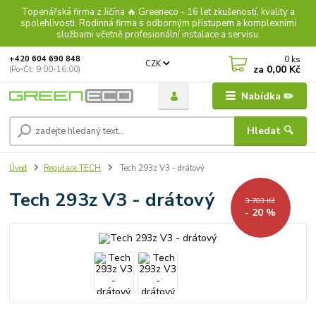
Topenářská firma z Jičína 🔥 Greeneco - 16 let zkušeností, kvality a
spolehlivosti. Rodinná firma s odborným přístupem a komplexními
službami včetně profesionální instalace a servisu.
0
ks
+420 604 690 848
CZK
za
0,00 Kč
(Po-Čt: 9:00-16:00)
Nabídka ✏️
Hledat 🔍
Úvod
Regulace TECH
Tech 293z V3 - drátový
Tech 293z V3 - drátový
3 703 Kč
- 20 %