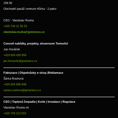
158 00
Obchodní pasáž centrum Hůrka - 2.patro
CEO - Vlastislav Rouha 
+420 734 11 39 33 
vlastislav.rouha@greeneco.cz
Cenové nabídky, projekty, showroom Termofol 
Jan Horáček
+420 604 430 656
jan.horacek@greeneco.cz
Fakturace | 
Objednávky e-shop |
Reklamace
Šárka Rouhová
+420 604 690 848
sarka.rouhova@greeneco.cz
CEO | Teplená čerpadla | Kotle | Instalace | Regulace
Vlastislav Rouha ml.
+420 734 113 933