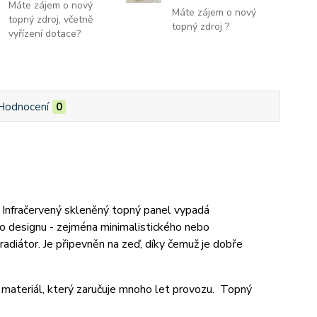
Máte zájem o nový
Máte zájem o nový
topný zdroj, včetně
topný zdroj ?
vyřízení dotace?
Hodnocení
0
ky. Infračervený skleněný topný panel vypadá
o designu - zejména minimalistického nebo
diátor. Je připevněn na zeď, díky čemuž je dobře
í materiál, který zaručuje mnoho let provozu. Topný