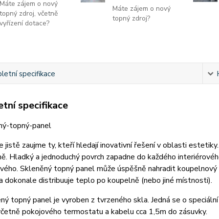
Máte zájem o nový
Máte zájem o nový
topný zdroj, včetně
topný zdroj?
vyřízení dotace?
etní specifikace
tní specifikace
e jistě zaujme ty, kteří hledají inovativní řešení v oblasti esteti
ě. Hladký a jednoduchý povrch zapadne do každého interiérovéh
ého. Skleněný topný panel může úspěšně nahradit koupelnový ra
 a dokonale distribuuje teplo po koupelně (nebo jiné místnosti).
ený topný panel je vyroben z tvrzeného skla. Jedná se o speciáln
včetně pokojového termostatu a kabelu cca 1,5m do zásuvky.