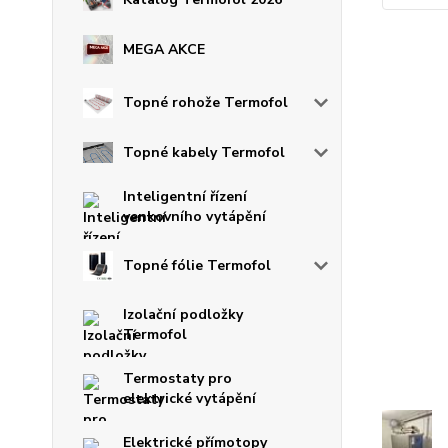
MEGA AKCE
Topné rohože Termofol
Topné kabely Termofol
Inteligentní řízení
venkovního vytápění
Topné fólie Termofol
Izolační podložky
Termofol
Termostaty pro
elektrické vytápění
Elektrické přímotopy