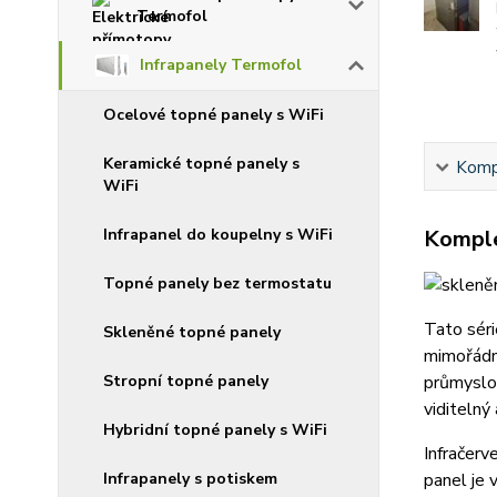
Termofol
Infrapanely Termofol
Ocelové topné panely s WiFi
Keramické topné panely s
Kompl
WiFi
Komple
Infrapanel do koupelny s WiFi
Topné panely bez termostatu
Tato séri
Skleněné topné panely
mimořádn
průmyslov
Stropní topné panely
viditelný
Hybridní topné panely s WiFi
Infračerv
panel je 
Infrapanely s potiskem