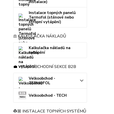
instalace)
Instalace topných panelů
Termofol (stěnové nebo
stropní vytápění)
⚖️ KALKULAČKA NÁKLADŮ
Kalkulačka nákladů na
vytápění
💼 VELKOOBCHODNÍ SEKCE B2B
Velkoobchod -
TERMOFOL
Velkoobchod - TECH
👷🏼 INSTALACE TOPNÝCH SYSTÉMŮ