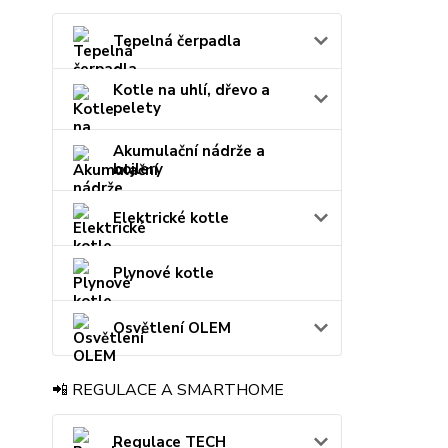
Tepelná čerpadla
Kotle na uhlí, dřevo a
pelety
Akumulační nádrže a
bojlery
Elektrické kotle
Plynové kotle
Osvětlení OLEM
📲 REGULACE A SMARTHOME
Regulace TECH