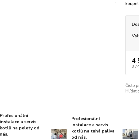
koupel
Dos
Vyb
4 
3 7
Číslo p
Hlídat 
Profesionální
Profesionální
instalace a servis
instalace a servis
kotlů na pelety od
kotlů na tuhá paliva
nás.
od nás.