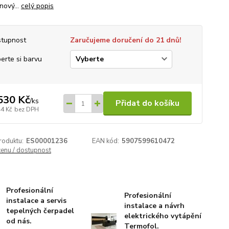
nový...
celý popis
tupnost
Zaručujeme doručení do 21 dnů!
erte si barvu
530 Kč
/
ks
Přidat do košíku
44 Kč
bez DPH
roduktu:
ES00001236
EAN kód:
5907599610472
cenu / dostupnost
Profesionální
Profesionální
instalace a servis
instalace a návrh
tepelných čerpadel
elektrického vytápění
od nás.
Termofol.