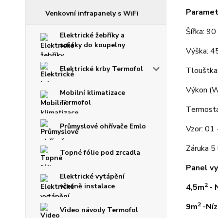
Paramet
Venkovní infrapanely s WiFi
Šířka: 90
Elektrické žebříky a
sušáky do koupelny
Výška: 4
Elektrické krby Termofol
Tlouštka
Výkon (
Mobilní klimatizace
Termofol
Termosta
Průmyslové ohřívače Emlo
Vzor: 01 
Záruka 5 
Topné fólie pod zrcadla
Panel vy
Elektrické vytápění
2
včetně instalace
4,5m
- 
2
9m
-
Ní
Video návody Termofol