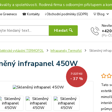
 kvality a spolehlivosti. Rodinná firma s odborným přístupem a kom
nce Greeneco
☎︎ Kontakty
ℹ︎ Obchodní podmínky (GDPR)
💡 Blog
Nevíte
Hledat 🔍
+420
(Po-Čt
lektrické vytápění TERMOFOL
Infrapanely Termofol
Skleněný infra
něný infrapanel 450W
7 227 Kč
- 37 %
Tato sé
esteti
mimořá
interi
průmys