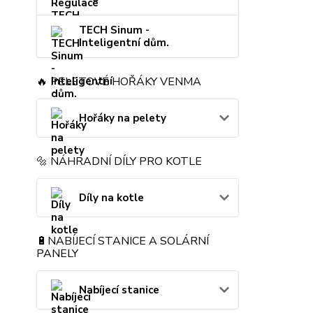
TECH Sinum -
Inteligentní dům.
🔥 PELETOVÉ HOŘÁKY VENMA
Hořáky na pelety
🔩 NÁHRADNÍ DÍLY PRO KOTLE
Díly na kotle
🔋NABÍJECÍ STANICE A SOLÁRNÍ
PANELY
Nabíjecí stanice