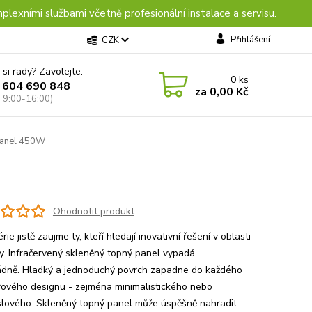
plexními službami včetně profesionální instalace a servisu.
Přihlášení
CZK
 si rady? Zavolejte.
0
ks
 604 690 848
za
0,00 Kč
: 9:00-16:00)
panel 450W
Ohodnotit produkt
rie jistě zaujme ty, kteří hledají inovativní řešení v oblasti
ky. Infračervený skleněný topný panel vypadá
dně. Hladký a jednoduchý povrch zapadne do každého
érového designu - zejména minimalistického nebo
lového. Skleněný topný panel může úspěšně nahradit