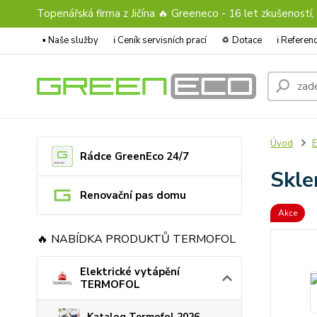
Topenářská firma z Jičína 🔥 Greeneco - 16 let zkušeností,
▪️ Naše služby
ℹ︎ Ceník servisních prací
♽ Dotace
ℹ︎ Refere
Úvod
E
Rádce GreenEco 24/7
Skle
Renovační pas domu
Akce
🔥 NABÍDKA PRODUKTŮ TERMOFOL
Elektrické vytápění
TERMOFOL
Katalog Termofol 2026