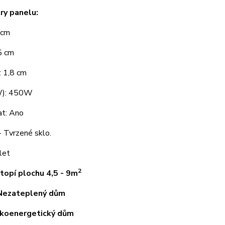
ry panelu:
 cm
5 cm
: 1,8 cm
W): 450W
t: Ano
- Tvrzené sklo.
let
2
topí plochu 4,5 - 9m
Nezateplený dům
zkoenergetický dům