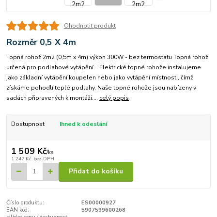
Ohodnotit produkt
Rozměr 0,5 X 4m
Topná rohož 2m2 (0,5m x 4m) výkon 300W - bez termostatu Topná rohož
určená pro podlahové vytápění. Elektrické topné rohože instalujeme
jako základní vytápění koupelen nebo jako vytápění místnosti, čímž
získáme pohodlí teplé podlahy. Naše topné rohože jsou nabízeny v
sadách připravených k montáži....
celý popis
Dostupnost
Ihned k odeslání
1 509 Kč
/
ks
1 247 Kč
bez DPH
Přidat do košíku
Číslo produktu:
ES00000927
EAN kód:
5907599600268