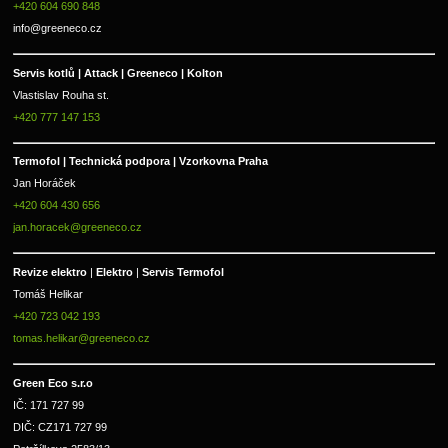
+420 604 690 848
info@greeneco.cz
Servis kotlů | Attack | Greeneco | Kolton  
Vlastislav Rouha st.
+420 777 147 153
Termofol | Technická podpora | Vzorkovna Praha
Jan Horáček
+420 604 430 656
jan.horacek@greeneco.cz
Revize elektro 
|
 Elektro 
|
 Servis Termofol 
Tomáš Helikar
+420 723 042 193
tomas.helikar@greeneco.cz
Green Eco s.r.o 
IČ: 171 727 99      
DIČ: CZ171 727 99