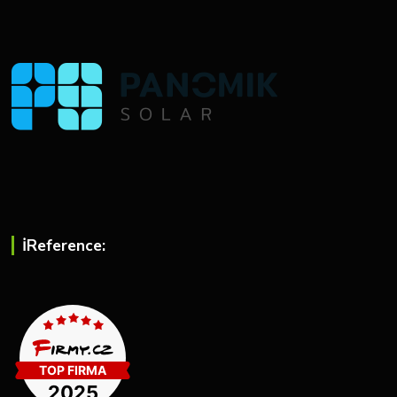
ℹ︎Reference: