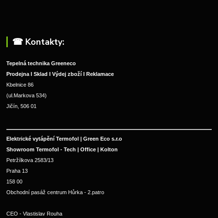
☎︎ Kontakty:
Tepelná technika Greeneco
Prodejna I Sklad I Výdej zboží I Reklamace
Kbelnice 86
(ul.Markova 534)
Jičín, 506 01
Elektrické vytápění Termofol | Green Eco s.r.o
Showroom Termofol - Tech | Office | Kolton
Petržílkova 2583/13
Praha 13
158 00
Obchodní pasáž centrum Hůrka - 2.patro
CEO - Vlastislav Rouha 