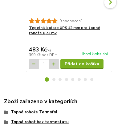
9 hodnocení
Tepelná izolace XPS 12 mm pro topné
Tepelná izo
rohože 0,72 m2
rohože 7,2m
4 827 Kč
Ušetříte 835
483 Kč
3 992 Kč
/
ks
Ihned k odeslání
399 Kč
bez DPH
3 299 Kč
bez
Přidat do košíku
Zboží zařazeno v kategoriích
Topné rohože Termofol
Topná rohož bez termostatu