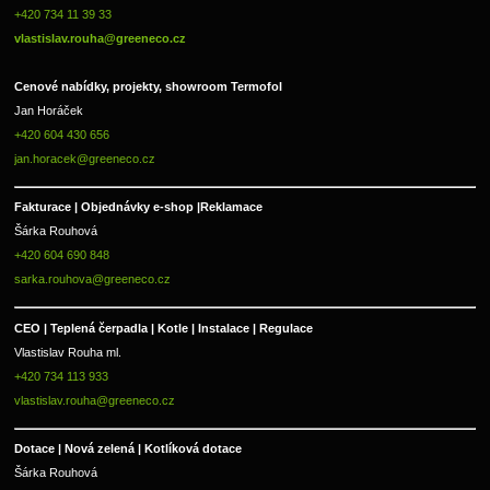
+420 734 11 39 33 
vlastislav.rouha@greeneco.cz
Cenové nabídky, projekty, showroom Termofol 
Jan Horáček
+420 604 430 656
jan.horacek@greeneco.cz
Fakturace | 
Objednávky e-shop |
Reklamace
Šárka Rouhová
+420 604 690 848
sarka.rouhova@greeneco.cz
CEO | Teplená čerpadla | Kotle | Instalace | Regulace
Vlastislav Rouha ml.
+420 734 113 933
vlastislav.rouha@greeneco.cz
Dotace | Nová zelená | Kotlíková dotace
Šárka Rouhová