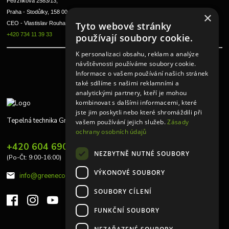
Petržílkova 2583/13, 
Praha - Stodůlky, 158 00 
×
CEO - Vlastislav Rouha ml.
Tyto webové stránky
+420 734 11 39 33
používají soubory cookie.
K personalizaci obsahu, reklam a analýze
návštěvnosti používáme soubory cookie.
Informace o vašem používání našich stránek
také sdílíme s našimi reklamními a
analytickými partnery, kteří je mohou
kombinovat s dalšími informacemi, které
jste jim poskytli nebo které shromáždili při
Tepelná technika Greeneco
vašem používání jejich služeb.
Zásady
ochrany osobních údajů
+420 604 690 848
NEZBYTNĚ NUTNÉ SOUBORY
(Po-Čt: 9:00-16:00)
VÝKONOVÉ SOUBORY
info@greeneco.cz
SOUBORY CÍLENÍ
FUNKČNÍ SOUBORY