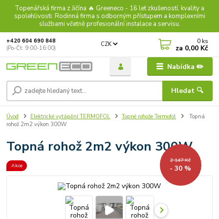
Topenářská firma z Jičína 🔥 Greeneco - 16 let zkušeností, kvality a
spolehlivosti. Rodinná firma s odborným přístupem a komplexními
službami včetně profesionální instalace a servisu.
0
ks
+420 604 690 848
CZK
za
0,00 Kč
(Po-Čt: 9:00-16:00)
Nabídka ✏️
Hledat 🔍
Úvod
Elektrické vytápění TERMOFOL
Topné rohože Termofol
Topná
rohož 2m2 výkon 300W
Topná rohož 2m2 výkon 300W
2 147 Kč
Akce
- 30 %